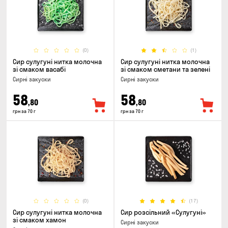
(0)
(1)
Сир сулугуні нитка молочна
Сир сулугуні нитка молочна
зі смаком васабі
зі смаком сметани та зелені
Сирні закуски
Сирні закуски
58
58
,80
,80
грн за 70 г
грн за 70 г
(0)
(17)
Сир сулугуні нитка молочна
Сир розсільний «Сулугуні»
зі смаком хамон
Сирні закуски