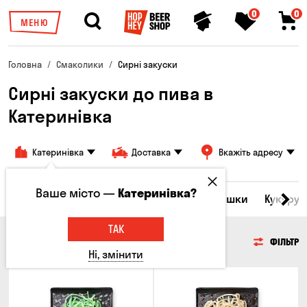
0
0
МЕНЮ
Головна
Смаколики
Сирні закуски
Сирні закуски до пива в
Катеринівка
Катеринівка
Доставка
Вкажіть адресу
Ваше місто —
Катеринівка?
ба
Морепродукти
Сирні закуски
Горішки
Кукуруд
ТАК
СИРНІ ЗАКУСКИ
ФІЛЬТР
Ні, змінити