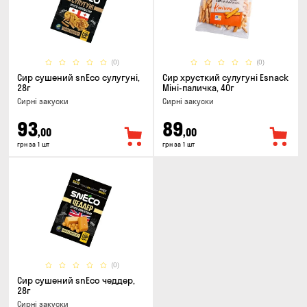
(0)
(0)
Сир сушений snEco сулугуні,
Сир хрусткий сулугунi Esnack
28г
Міні-паличка, 40г
Сирні закуски
Сирні закуски
93
89
,00
,00
грн за 1 шт
грн за 1 шт
(0)
Сир сушений snEco чеддер,
28г
Сирні закуски