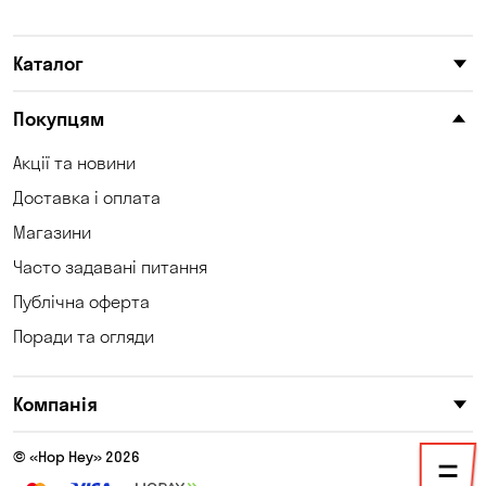
Карнаухівка
Келеберда
Каталог
Київ
Клинці
Княжичі
Корсунці
Покупцям
Котівка
Коцюбинське
Акції та новини
Доставка і оплата
Кошари
Красносілка
Магазини
Кременчук
Кривий Ріг
Часто задавані питання
Кривуші
Кропивницький
Публічна оферта
Поради та огляди
Крюківщина
Куліші
Кушугум
Лозуватка
Компанія
Ліски
Лісники
© «Hop Hey» 2026
Мала Кохнівка
Маламівка