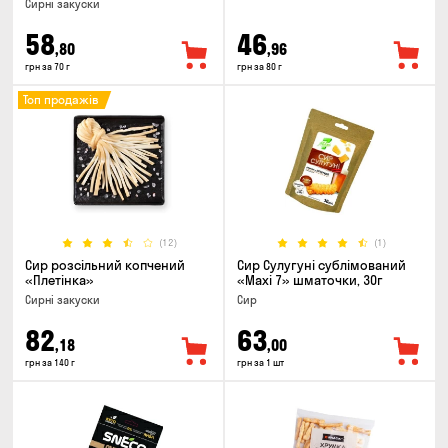
Сирні закуски
58
46
,80
,96
грн за 70 г
грн за 80 г
Топ продажів
(12)
(1)
Сир розсільний копчений
Сир Сулугуні сублімований
«Плетінка»
«Maxi 7» шматочки, 30г
Сирні закуски
Сир
82
63
,18
,00
грн за 140 г
грн за 1 шт