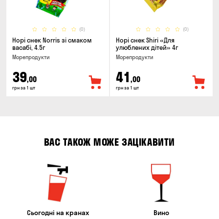
(0)
(0)
Норі снек Norris зі смаком
Норі снек Shiri «Для
васабі, 4.5г
улюблених дітей» 4г
Морепродукти
Морепродукти
39
41
,00
,00
грн за 1 шт
грн за 1 шт
ВАС ТАКОЖ МОЖЕ ЗАЦІКАВИТИ
Сьогодні на кранах
Вино