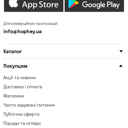
Дніпро
Зазим’є
Запоріжжя
Калинівка
Для комерційних пропозицій
Кам'янське
Кам'яні Потоки
info@hophey.ua
Карнаухівка
Катеринівка
Каталог
Келеберда
Київ
Клинці
Княжичі
Покупцям
Корсунці
Котівка
Акції та новини
Доставка і оплата
Коцюбинське
Кошари
Магазини
Красносілка
Кременчук
Часто задавані питання
Кривий Ріг
Кривуші
Публічна оферта
Поради та огляди
Кропивницький
Крюківщина