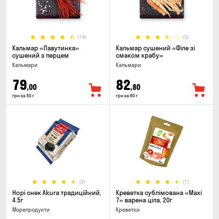
(18)
(3)
Кальмар «Павутинка»
Кальмар сушений «Філе зі
сушений з перцем
смаком крабу»
Кальмари
Кальмари
79
82
,00
,80
грн за 50 г
грн за 60 г
(3)
(1)
Норі снек Akura традиційний,
Креветка сублімована «Maxi
4.5г
7» варена ціла, 20г
Морепродукти
Креветки