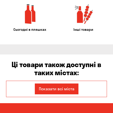
Сьогодні в пляшках
Інші товари
Ці товари також доступні в
таких містах:
Єлизаветівка
Ірпінь
Показати всі міста
Авангард
Бабурка
Балабине
Бережинка