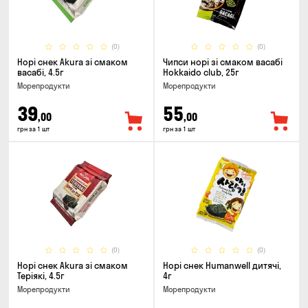
(0)
(0)
Норі снек Akura зі смаком
Чипси норі зі смаком васабі
васабі, 4.5г
Hokkaido club, 25г
Морепродукти
Морепродукти
39
55
,00
,00
грн за 1 шт
грн за 1 шт
(0)
(0)
Норі снек Akura зі смаком
Норі снек Humanwell дитячі,
Теріякі, 4.5г
4г
Морепродукти
Морепродукти