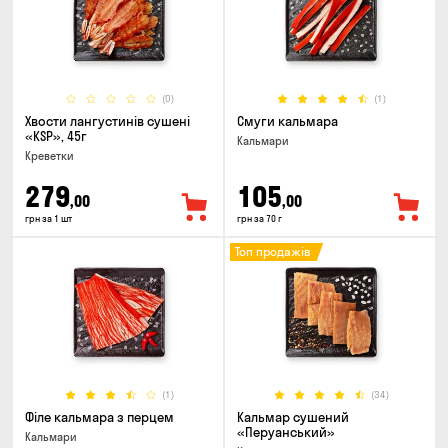
(0)
(1)
Хвости лангустинів сушені
Смуги кальмара
«KSP», 45г
Кальмари
Креветки
279
105
,00
,00
грн за 1 шт
грн за 70 г
Топ продажів
(1)
(34)
Філе кальмара з перцем
Кальмар сушений
«Перуанський»
Кальмари