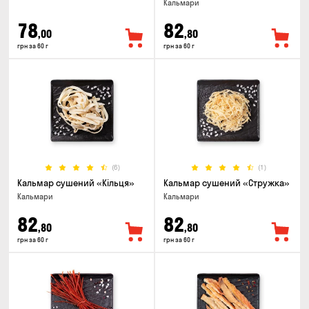
Кальмари
78
82
,00
,80
грн за 60 г
грн за 60 г
(6)
(1)
Кальмар сушений «Кільця»
Кальмар сушений «Стружка»
Кальмари
Кальмари
82
82
,80
,80
грн за 60 г
грн за 60 г