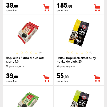
39
185
,00
,00
грн за 1 шт
грн за 1 шт
(0)
(0)
Норі снек Akura зі смаком
Чипси норі зі смаком сиру
кімчі, 4.5г
Hokkaido club, 25г
Морепродукти
Морепродукти
39
55
,00
,00
грн за 1 шт
грн за 1 шт