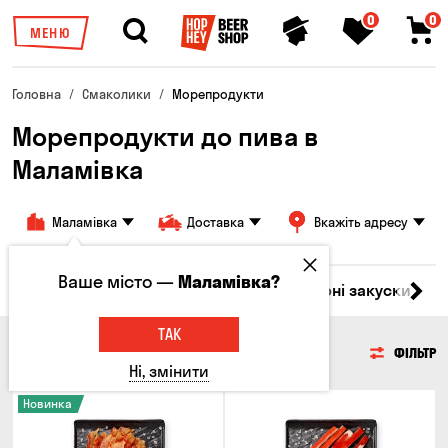
0
0
МЕНЮ
Головна
Смаколики
Морепродукти
Морепродукти до пива в
Маламівка
Маламівка
Доставка
Вкажіть адресу
Ваше місто —
Маламівка?
ари
М'ясо
Риба
Морепродукти
Сирні закуски
Г
ТАК
МОРЕПРОДУКТИ
ФІЛЬТР
Ні, змінити
Новинка