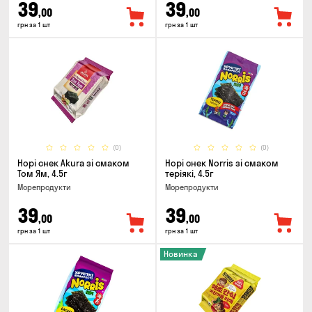
39
39
,00
,00
грн за 1 шт
грн за 1 шт
(0)
(0)
Норі снек Akura зі смаком
Норі снек Norris зі смаком
Том Ям, 4.5г
теріякі, 4.5г
Морепродукти
Морепродукти
39
39
,00
,00
грн за 1 шт
грн за 1 шт
Новинка