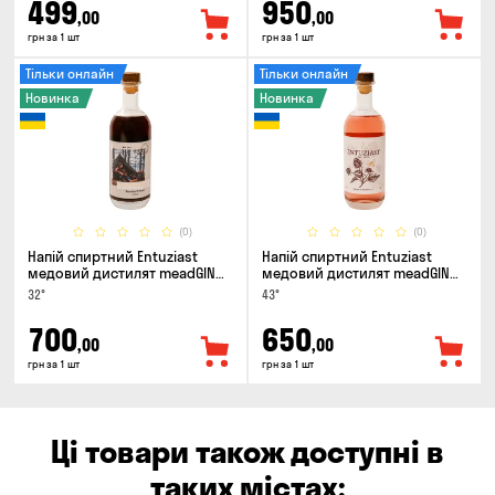
499
950
,00
,00
грн за 1 шт
грн за 1 шт
Тільки онлайн
Тільки онлайн
Новинка
Новинка
(0)
(0)
Напій спиртний Entuziast
Напій спиртний Entuziast
медовий дистилят meadGIN
медовий дистилят meadGIN
Sloe 0.5л
Raspberry 0.5л
32°
43°
700
650
,00
,00
грн за 1 шт
грн за 1 шт
Ці товари також доступні в
таких містах: