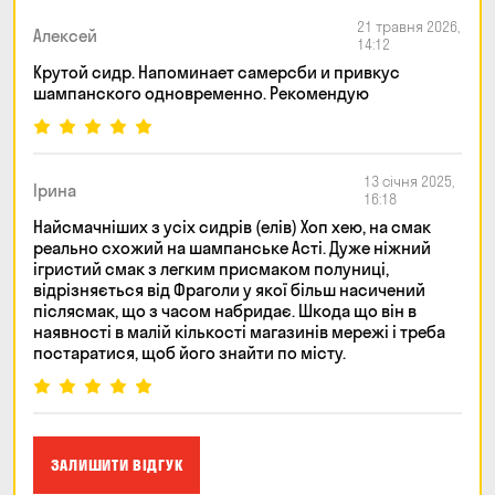
21 травня 2026,
Алексей
14:12
Крутой сидр. Напоминает самерсби и привкус
шампанского одновременно. Рекомендую
13 січня 2025,
Ірина
16:18
Найсмачніших з усіх сидрів (елів) Хоп хею, на смак
реально схожий на шампанське Асті. Дуже ніжний
ігристий смак з легким присмаком полуниці,
відрізняється від Фраголи у якої більш насичений
післясмак, що з часом набридає. Шкода що він в
наявності в малій кількості магазинів мережі і треба
постаратися, щоб його знайти по місту.
ЗАЛИШИТИ ВІДГУК