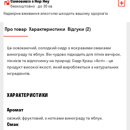
Самовивіз з Hop Hey
Вартість доставки залежить від суми всього замовлення:
безкоштовно · до 30 хв
Від 200 до 299 грн
Мінімальна сума всього замовлення — 250 грн
139 грн
Надмірне вживання алкоголю шкодить вашому здоров'ю
Час складання замовлення — до 30 хв
Від 300 до 399 грн
99 грн
Про товар
Характеристики
Відгуки (2)
Можете без черги забрати з магазину в зручний для
Від 400 до 699 грн
79 грн
Вас час
Оплата:
Від 700 грн
безкоштовно
Це освіжаючий, солодкий сидр з яскравими смаками
готівкою в магазині
Термін доставки — до 90 хвилин
винограду та яблук. Він чудово підходить для літніх вечірок,
банківською картою на сайті та в магазині
пікніків та відпочинку на природі. Сидр Краш «Асті» - це
*на час доставки можуть впливати повітряні тривоги
Оплата:
продукт високої якості, який виробляється з натуральних
готівкою кур'єру
інгредієнтів.
банківською картою на сайті
ХАРАКТЕРИСТИКИ
Аромат
свіжий, фруктовий, з нотками винограду та яблук.
Смак