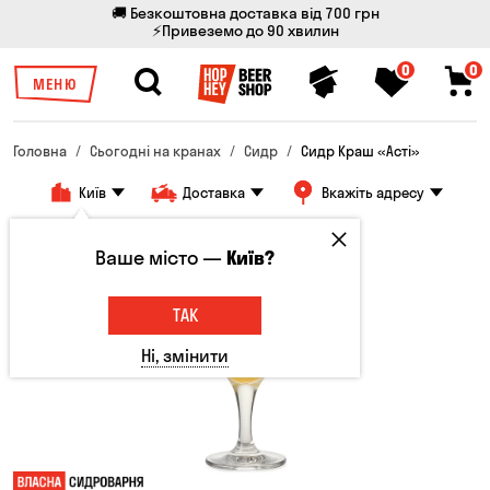
🚚 Безкоштовна доставка від 700 грн
⚡Привеземо до 90 хвилин
0
0
МЕНЮ
Головна
Сьогодні на кранах
Сидр
Сидр Краш «Асті»
Київ
Доставка
Вкажіть адресу
Ваше місто —
Київ?
ТАК
Ні, змінити