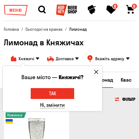
0
0
МЕНЮ
Головна
Сьогодні на кранах
Лимонад
Лимонад в Княжичах
Княжичі
Доставка
Вкажіть адресу
Ваше місто —
Княжичі?
Всі товари
Пиво
Сидр
Вино
Лимонад
Квас
ТАК
ЛИМОНАД
ФІЛЬТР
Ні, змінити
Новинка