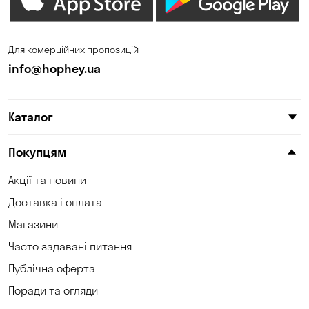
Дніпро
Зазим’є
Запоріжжя
Калинівка
Для комерційних пропозицій
Кам'янське
Кам'яні Потоки
info@hophey.ua
Карнаухівка
Катеринівка
Каталог
Келеберда
Київ
Клинці
Корсунці
Покупцям
Котівка
Коцюбинське
Акції та новини
Доставка і оплата
Красносілка
Кременчук
Магазини
Кривий Ріг
Кривуші
Часто задавані питання
Кропивницький
Крюківщина
Публічна оферта
Поради та огляди
Куліші
Кушугум