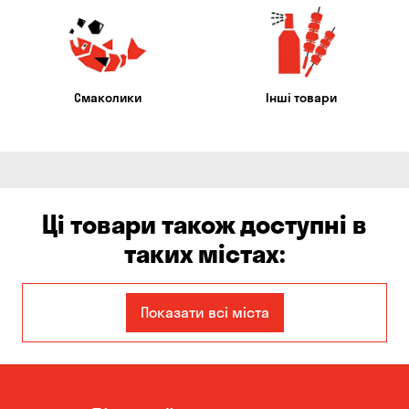
Смаколики
Інші товари
Ці товари також доступні в
таких містах:
Єлизаветівка
Ірпінь
Показати всі міста
Авангард
Бабурка
Балабине
Бережинка