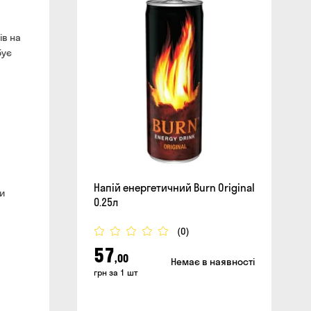
сайті
ів на
бує
Напій енергетичний Burn Original
ти
0.25л
(0)
57
,00
Немає в наявності
грн за 1 шт