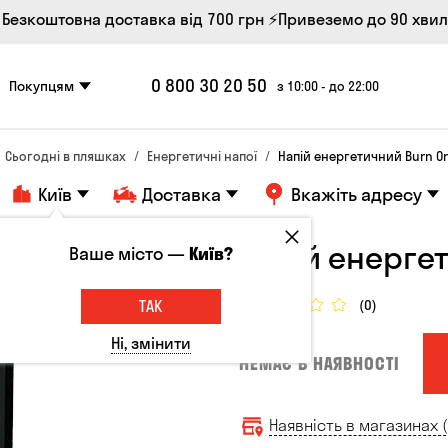
 Безкоштовна доставка від 700 грн
⚡Привеземо до 90 хви
0 800 30 20 50
Покупцям
з 10:00 - до 22:00
Сьогодні в пляшках
Енергетичні напої
Напій енергетичний Burn Ori
Київ
Доставка
Вкажіть адресу
Напій енергет
Ваше місто —
Київ?
ТАК
(0)
Ні, змінити
НЕМАЄ В НАЯВНОСТІ
Наявність в магазинах (