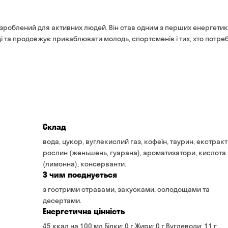
банківською картою на 
озроблений для активних людей. Він став одним з перших енергетик
і та продовжує приваблювати молодь, спортсменів і тих, хто потре
Склад
вода, цукор, вуглекислий газ, кофеїн, таурин, екстрак
рослин (женьшень, гуарана), ароматизатори, кислота
(лимонна), консерванти.
З чим поєднується
з гострими стравами, закусками, солодощами та
десертами.
Енергетична цінність
45 ккал на 100 мл Білки: 0 г Жири: 0 г Вуглеводи: 11 г