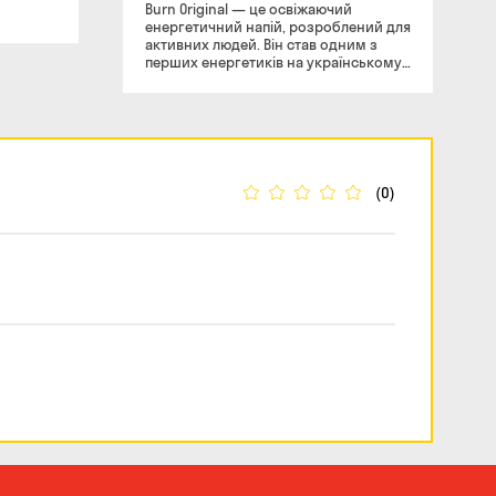
Burn Original — це освіжаючий
енергетичний напій, розроблений для
активних людей. Він став одним з
перших енергетиків на українському
ринку з моменту свого появи у 2002
році та продовжує приваблювати
молодь, спортсменів і тих, хто
потребує швидкого джерела енергії.
(0)