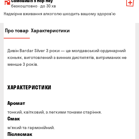
Самовивіз з Hop Hey
Вартість доставки залежить від суми всього замовлення:
безкоштовно · до 30 хв
Від 200 до 299 грн
Мінімальна сума всього замовлення — 250 грн
139 грн
Надмірне вживання алкоголю шкодить вашому здоров'ю
Час складання замовлення — до 30 хв
Від 300 до 399 грн
99 грн
Про товар
Характеристики
Можете без черги забрати з магазину в зручний для
Від 400 до 699 грн
79 грн
Вас час
Оплата:
Від 700 грн
безкоштовно
Дивін Bardar Silver 3 роки — це молдавський ординарний
готівкою в магазині
Термін доставки — до 90 хвилин
коньяк, виготовлений з винних дистилятів, витриманих не
банківською картою на сайті та в магазині
менше 3 років.
*на час доставки можуть впливати повітряні тривоги
Оплата:
готівкою кур'єру
ХАРАКТЕРИСТИКИ
банківською картою на сайті
Аромат
тонкий, квітковий, з легкими тонами старіння.
Смак
м'який та гармонійний.
Післясмак