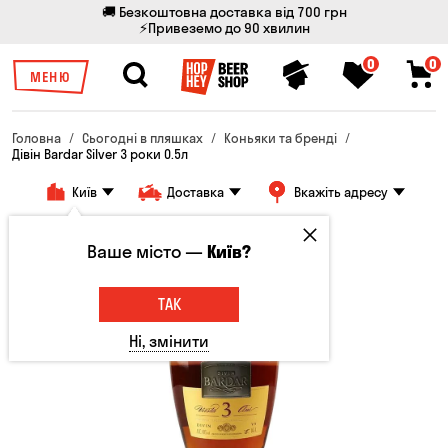
🚚 Безкоштовна доставка від 700 грн
⚡Привеземо до 90 хвилин
0
0
МЕНЮ
Головна
Сьогодні в пляшках
Коньяки та бренді
Дівін Bardar Silver 3 роки 0.5л
Київ
Доставка
Вкажіть адресу
Тільки онлайн
Ваше місто —
Київ?
ТАК
Ні, змінити