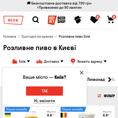
🚚 Безкоштовна доставка від 700 грн
⚡Привеземо до 90 хвилин
0
0
МЕНЮ
Головна
Сьогодні на кранах
Розливне пиво Біле
Розливне пиво в Києві
Київ
Доставка
Вкажіть адресу
Ваше місто —
Київ?
Всі товари
Пиво
Сидр
Вино
Лимонад
Кв
ТАК
ПИВО
ФІЛЬТР
Ні, змінити
Тільки онлайн
Тільки онлайн
Міцність
Міцність
4.8
°
4.9
°