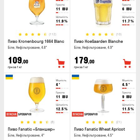
Гіркота
Гіркота
11
IBU
6
IBU
Щільність
Щільність
11.9
%
11.7
%
(112)
(10)
Пиво Kronenbourg 1664 Blanc
Пиво HoeGaarden Blanche
Біле, Нефільтроване, 4.8°
Біле, Нефільтроване, 4.9°
109
179
,00
,00
грн за 1 кг
грн за 1 кг
Міцність
Міцність
4
°
4.5
°
Гіркота
Гіркота
11
IBU
9
IBU
Щільність
Щільність
12.5
%
11.5
%
(8)
(21)
Пиво Fanatic «Бланшер»
Пиво Fanatic Wheat Apricot
Біле, Нефільтроване, 4°
Біле, Нефільтроване, 4.5°