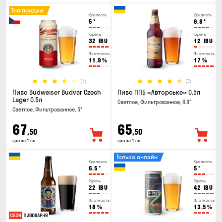
Топ продаж
Крепость
Крепость
5
°
6.8
°
Горечь
Горечь
32
IBU
12
IBU
Плотность
Плотность
11.9
%
17
%
(1)
(3)
Пиво Budweiser Budvar Czech
Пиво ППБ «Авторське» 0.5л
Lager 0.5л
Светлое, Фильтрованное, 6.8°
Светлое, Фильтрованное, 5°
67
65
,50
,50
грн за 1 шт
грн за 1 шт
Только онлайн
Крепость
Крепость
6.5
°
5
°
Горечь
Горечь
22
IBU
42
IBU
Плотность
Плотность
18
%
13.5
%