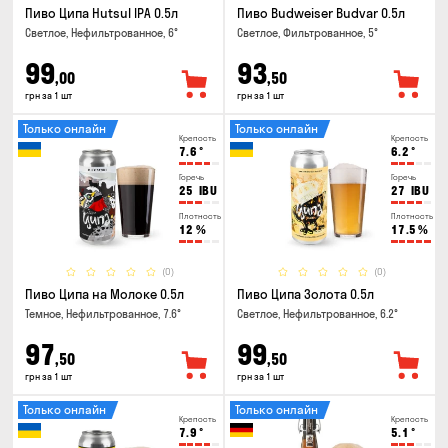
Пиво Ципа Hutsul IPA 0.5л
Пиво Budweiser Budvar 0.5л
Светлое, Нефильтрованное, 6°
Светлое, Фильтрованное, 5°
99
93
,00
,50
грн за 1 шт
грн за 1 шт
Только онлайн
Только онлайн
Крепость
Крепость
7.6
°
6.2
°
Горечь
Горечь
25
IBU
27
IBU
Плотность
Плотность
12
%
17.5
%
(0)
(0)
Пиво Ципа на Молоке 0.5л
Пиво Ципа Золота 0.5л
Темное, Нефильтрованное, 7.6°
Светлое, Нефильтрованное, 6.2°
97
99
,50
,50
грн за 1 шт
грн за 1 шт
Только онлайн
Только онлайн
Крепость
Крепость
7.9
°
5.1
°