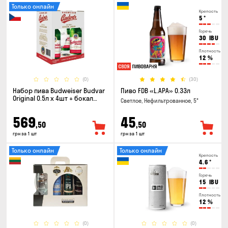
Только онлайн
Крепость
5
°
Горечь
30
IBU
Плотность
12
%
(0)
(30)
Набор пива Budweiser Budvar
Пиво FDB «L.APA» 0.33л
Original 0.5л х 4шт + бокал
Светлое, Нефильтрованное, 5°
0.33л
569
45
,50
,50
грн за 1 шт
грн за 1 шт
Только онлайн
Только онлайн
Крепость
4.6
°
Горечь
15
IBU
Плотность
12
%
(0)
(0)