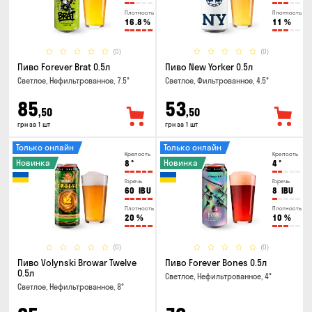
Плотность
Плотность
16.8
%
11
%
(0)
(0)
Пиво Forever Brat 0.5л
Пиво New Yorker 0.5л
Светлое, Нефильтрованное, 7.5°
Светлое, Фильтрованное, 4.5°
85
53
,50
,50
грн за 1 шт
грн за 1 шт
Только онлайн
Только онлайн
Крепость
Крепость
Новинка
Новинка
8
°
4
°
Горечь
Горечь
60
IBU
8
IBU
Плотность
Плотность
20
%
10
%
(0)
(0)
Пиво Volynski Browar Twelve
Пиво Forever Bones 0.5л
0.5л
Светлое, Нефильтрованное, 4°
Светлое, Нефильтрованное, 8°