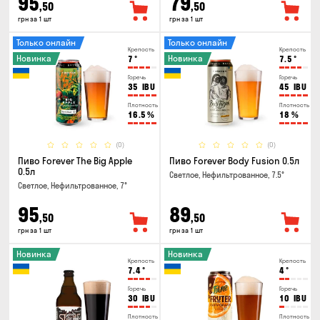
95
79
,50
,50
грн за 1 шт
грн за 1 шт
Только онлайн
Только онлайн
Крепость
Крепость
Новинка
Новинка
7
°
7.5
°
Горечь
Горечь
35
IBU
45
IBU
Плотность
Плотность
16.5
%
18
%
(0)
(0)
Пиво Forever The Big Apple
Пиво Forever Body Fusion 0.5л
0.5л
Светлое, Нефильтрованное, 7.5°
Светлое, Нефильтрованное, 7°
95
89
,50
,50
грн за 1 шт
грн за 1 шт
Новинка
Новинка
Крепость
Крепость
7.4
°
4
°
Горечь
Горечь
30
IBU
10
IBU
Плотность
Плотность