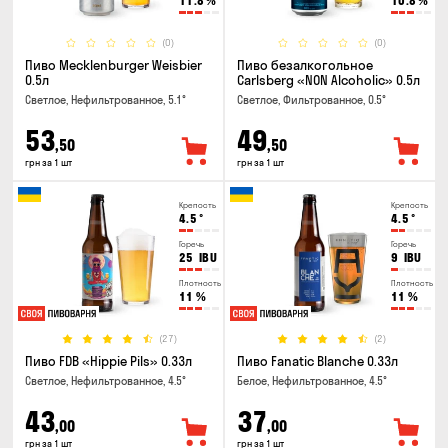
11.8
%
10.8
%
(0)
(0)
Пиво Mecklenburger Weisbier
Пиво безалкогольное
0.5л
Carlsberg «NON Alcoholic» 0.5л
Светлое, Нефильтрованное, 5.1°
Светлое, Фильтрованное, 0.5°
53
49
,50
,50
грн за 1 шт
грн за 1 шт
Крепость
Крепость
4.5
°
4.5
°
Горечь
Горечь
25
IBU
9
IBU
Плотность
Плотность
11
%
11
%
(27)
(2)
Пиво FDB «Hippie Pils» 0.33л
Пиво Fanatic Blanche 0.33л
Светлое, Нефильтрованное, 4.5°
Белое, Нефильтрованное, 4.5°
43
37
,00
,00
грн за 1 шт
грн за 1 шт