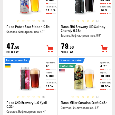
8
IBU
35
IBU
Плотность
Плотность
11.5
%
14
%
(0)
(0)
Пиво Pabst Blue Ribbon 0.5л
Пиво SHO Brewery ШО Sukhoy
Cherniy 0.33л
Светлое, Фильтрованное, 4.7°
Темное, Нефильтрованное, 5.5°
47
79
,50
,50
грн за 1 шт
грн за 1 шт
Только онлайн
Только онлайн
Крепость
Крепость
Новинка
4
°
4.7
°
Горечь
Горечь
5
IBU
10
IBU
Плотность
Плотность
14
%
10.5
%
(0)
(0)
Пиво SHO Brewery ШО Kysil
Пиво Miller Genuine Draft 0.48л
0.33л
Светлое, Фильтрованное, 4.7°
Светлое, Нефильтрованное, 4°