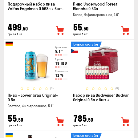
Подарочный набор пива
Пиво Underwood Forest
Volfas Engelman 0.568л x 6шт +
Blanche 0.33л
бокал 0.568л
Белое, Нефильтрованное, 4.6°
499
55
,50
,50
грн за 1 шт
грн за 1 шт
Только онлайн
Крепость
5.1
°
Горечь
19
IBU
Плотность
12
%
(0)
(0)
Пиво «Lowenbrau Original»
Набор пива Budweiser Budvar
0.5л
Original 0.5л x 8шт +
термосумка
Светлое, Фильтрованное, 5.1°
55
785
,50
,50
грн за 1 шт
грн за 1 шт
Только онлайн