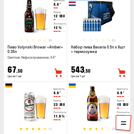
Крепость
4.4
°
Горечь
12
IBU
Плотность
12
%
(0)
(0)
Пиво Volynski Browar «Amber»
Набор пива Bavaria 0.5л х 6шт
0.35л
+ термосумка
Светлое, Нефильтрованное, 4.4°
67
543
,50
,50
грн за 1 шт
грн за 1 шт
Крепость
Крепость
4.8
°
4.9
°
Горечь
Горечь
23
IBU
10
IBU
Плотность
Плотность
11.8
%
11
%
(1)
(3)