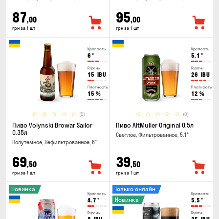
87
95
,00
,00
грн за 1 шт
грн за 1 шт
Крепость
Крепость
6
°
5.1
°
Горечь
Горечь
15
IBU
26
IBU
Плотность
Плотность
15
%
12
%
(0)
(0)
Пиво Volynski Browar Sailor
Пиво AltMuller Original 0.5л
0.35л
Светлое, Фильтрованное, 5.1°
Полутемное, Нефильтрованное, 6°
69
39
,50
,50
грн за 1 шт
грн за 1 шт
Новинка
Только онлайн
Крепость
Крепость
Новинка
4.7
°
5.5
°
Горечь
Горечь