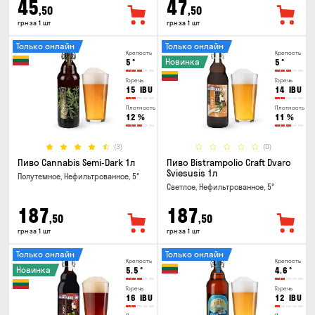
45
47
,50
,50
грн за 1 шт
грн за 1 шт
Только онлайн
Только онлайн
Крепость
Крепость
Новинка
5
°
5
°
Горечь
Горечь
15
IBU
14
IBU
Плотность
Плотность
12
%
11
%
(3)
(0)
Пиво Cannabis Semi-Dark 1л
Пиво Bistrampolio Craft Dvaro
Sviesusis 1л
Полутемное, Нефильтрованное, 5°
Светлое, Нефильтрованное, 5°
187
187
,50
,50
грн за 1 шт
грн за 1 шт
Только онлайн
Только онлайн
Крепость
Крепость
Новинка
5.5
°
4.6
°
Горечь
Горечь
16
IBU
12
IBU