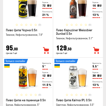
Горечь
Горечь
72
IBU
14
IBU
Плотность
Плотность
21
%
13
%
(0)
(0)
Пиво Ципа Чорна 0.5л
Пиво Kapuziner Weissbier
Dunkel 0.5л
Темное, Нефильтрованное, 7.9°
Темное, Нефильтрованное, 5.1°
95
129
,00
,50
грн за 1 шт
грн за 1 шт
Только онлайн
Только онлайн
Крепость
Крепость
5
°
5.5
°
Горечь
Горечь
12
IBU
36
IBU
Плотность
Плотность
11.5
%
13
%
(0)
(0)
Пиво Ципа на пшенице 0.5л
Пиво Ципа Квітка IPL 0.5л
Белое, Нефильтрованное, 5°
Светлое, Нефильтрованное, 5.5°