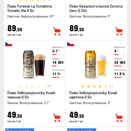
Пиво Forever La Tomatina
Пиво безалкогольное Corona
Tomato Ale 0.5л
Zero 0.33л
Светлое, Нефильтрованное, 4.5°
Светлое, Фильтрованное, 0°
89
89
,50
,50
грн за 1 шт
грн за 1 шт
Крепость
Крепость
3.7
°
4
°
Горечь
Горечь
14
IBU
20
IBU
Плотность
Плотность
11
%
11.5
%
(0)
(1)
Пиво Velkopopovicky Kozel
Пиво Velkopopovicky Kozel
темное 0.5л
светлое 0.5л
Темное, Фильтрованное, 3.7°
Светлое, Фильтрованное, 4°
49
49
,50
,50
грн за 1 шт
грн за 1 шт
Только онлайн
Только онлайн