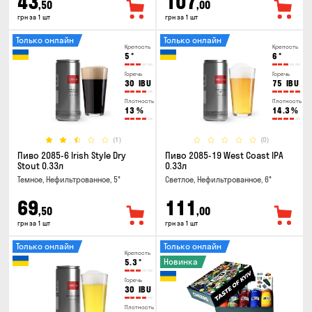
43
107
,50
,00
грн за 1 шт
грн за 1 шт
Только онлайн
Только онлайн
Крепость
Крепость
5
°
6
°
Горечь
Горечь
30
IBU
75
IBU
Плотность
Плотность
13
%
14.3
%
(1)
(0)
Пиво 2085-6 Irish Style Dry
Пиво 2085-19 West Coast IPA
Stout 0.33л
0.33л
Темное, Нефильтрованное, 5°
Светлое, Нефильтрованное, 6°
69
111
,50
,00
грн за 1 шт
грн за 1 шт
Только онлайн
Только онлайн
Крепость
Новинка
5.3
°
Горечь
30
IBU
Плотность