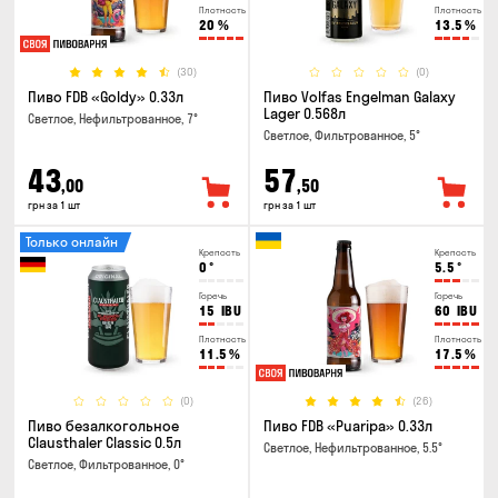
Плотность
Плотность
20
%
13.5
%
(30)
(0)
Пиво FDB «Goldy» 0.33л
Пиво Volfas Engelman Galaxy
Lager 0.568л
Светлое, Нефильтрованное, 7°
Светлое, Фильтрованное, 5°
43
57
,00
,50
грн за 1 шт
грн за 1 шт
Только онлайн
Крепость
Крепость
0
°
5.5
°
Горечь
Горечь
15
IBU
60
IBU
Плотность
Плотность
11.5
%
17.5
%
(0)
(26)
Пиво безалкогольное
Пиво FDB «Puaripa» 0.33л
Clausthaler Classic 0.5л
Светлое, Нефильтрованное, 5.5°
Светлое, Фильтрованное, 0°