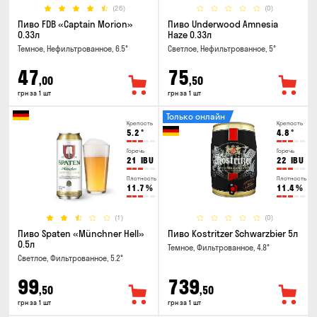
(26)
(0)
Пиво FDB «Captain Morion»
Пиво Underwood Amnesia
0.33л
Haze 0.33л
Темное, Нефильтрованное, 6.5°
Светлое, Нефильтрованное, 5°
47
75
,00
,50
грн за 1 шт
грн за 1 шт
Только онлайн
Крепость
Крепость
5.2
°
4.8
°
Горечь
Горечь
21
IBU
22
IBU
Плотность
Плотность
11.7
%
11.4
%
(1)
(0)
Пиво Spaten «Münchner Hell»
Пиво Kostritzer Schwarzbier 5л
0.5л
Темное, Фильтрованное, 4.8°
Светлое, Фильтрованное, 5.2°
99
739
,50
,50
грн за 1 шт
грн за 1 шт