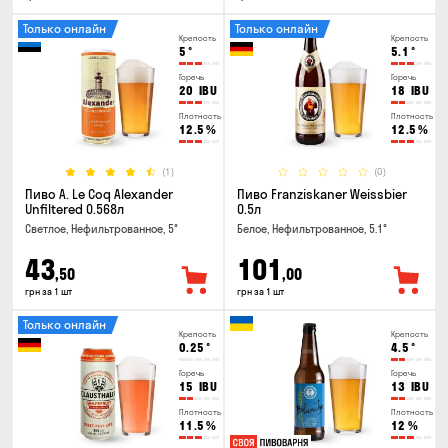
Только онлайн
Только онлайн
Крепость
Крепость
5
°
5.1
°
Горечь
Горечь
20
IBU
18
IBU
Плотность
Плотность
12.5
%
12.5
%
(1)
(0)
Пиво A. Le Coq Alexander
Пиво Franziskaner Weissbier
Unfiltered 0.568л
0.5л
Светлое, Нефильтрованное, 5°
Белое, Нефильтрованное, 5.1°
43
101
,50
,00
грн за 1 шт
грн за 1 шт
Только онлайн
Крепость
Крепость
0.25
°
4.5
°
Горечь
Горечь
15
IBU
13
IBU
Плотность
Плотность
11.5
%
12
%