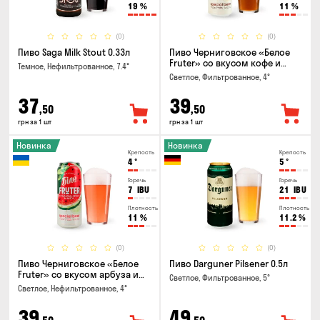
19
%
11
%
(0)
(0)
Пиво Saga Milk Stout 0.33л
Пиво Черниговское «Белое
Fruter» со вкусом кофе и
Темное, Нефильтрованное, 7.4°
апельсина 0.5 л
Светлое, Фильтрованное, 4°
37
39
,50
,50
грн за 1 шт
грн за 1 шт
Новинка
Новинка
Крепость
Крепость
4
°
5
°
Горечь
Горечь
7
IBU
21
IBU
Плотность
Плотность
11
%
11.2
%
(0)
(0)
Пиво Черниговское «Белое
Пиво Darguner Pilsener 0.5л
Fruter» со вкусом арбуза и
Светлое, Фильтрованное, 5°
мяты 0.5л
Светлое, Нефильтрованное, 4°
39
49