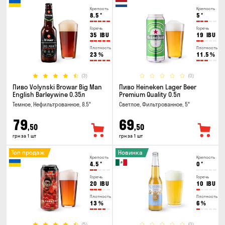
Крепость
Крепость
8.5
°
5
°
Горечь
Горечь
35
IBU
19
IBU
Плотность
Плотность
23
%
11.5
%
(3)
(0)
Пиво Volynski Browar Big Man
Пиво Heineken Lager Beer
English Barleywine 0.35л
Premium Quality 0.5л
Темное, Нефильтрованное, 8.5°
Светлое, Фильтрованное, 5°
79
69
,50
,50
грн за 1 шт
грн за 1 шт
Топ продаж
Новинка
Крепость
Крепость
4.5
°
0
°
Горечь
Горечь
20
IBU
10
IBU
Плотность
Плотность
13
%
6
%
(5)
(0)