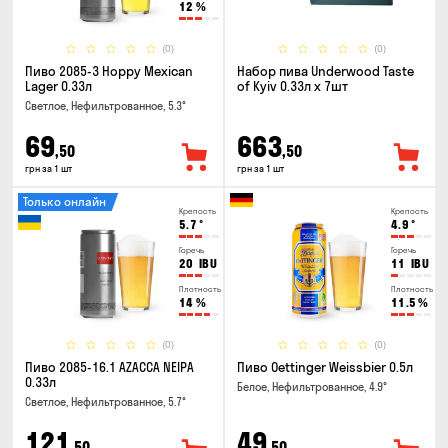
12
%
(0)
(0)
Пиво 2085-3 Hoppy Mexican
Набор пива Underwood Taste
Lager 0.33л
of Kyiv 0.33л x 7шт
Светлое, Нефильтрованное, 5.3°
69
663
,50
,50
грн за 1 шт
грн за 1 шт
Только онлайн
Крепость
Крепость
5.7
°
4.9
°
Горечь
Горечь
20
IBU
11
IBU
Плотность
Плотность
14
%
11.5
%
(0)
(0)
Пиво 2085-16.1 AZACCA NEIPA
Пиво Oettinger Weissbier 0.5л
0.33л
Белое, Нефильтрованное, 4.9°
Светлое, Нефильтрованное, 5.7°
121
49
,50
,50