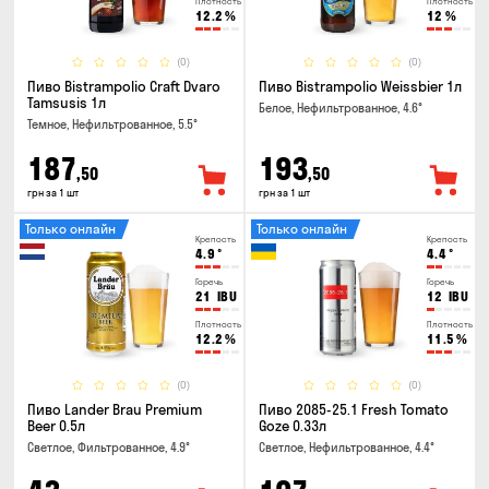
Плотность
Плотность
12.2
%
12
%
(0)
(0)
Пиво Bistrampolio Craft Dvaro
Пиво Bistrampolio Weissbier 1л
Tamsusis 1л
Белое, Нефильтрованное, 4.6°
Темное, Нефильтрованное, 5.5°
187
193
,50
,50
грн за 1 шт
грн за 1 шт
Только онлайн
Только онлайн
Крепость
Крепость
4.9
°
4.4
°
Горечь
Горечь
21
IBU
12
IBU
Плотность
Плотность
12.2
%
11.5
%
(0)
(0)
Пиво Lander Brau Premium
Пиво 2085-25.1 Fresh Tomato
Beer 0.5л
Goze 0.33л
Светлое, Фильтрованное, 4.9°
Светлое, Нефильтрованное, 4.4°