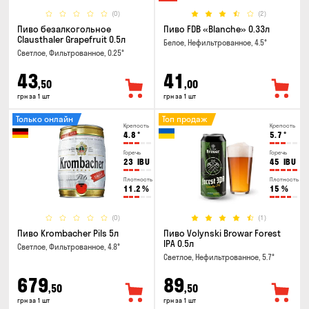
(0)
(2)
Пиво безалкогольное
Пиво FDB «Blanche» 0.33л
Clausthaler Grapefruit 0.5л
Белое, Нефильтрованное, 4.5°
Светлое, Фильтрованное, 0.25°
43
41
,50
,00
грн за 1 шт
грн за 1 шт
Только онлайн
Топ продаж
Крепость
Крепость
4.8
°
5.7
°
Горечь
Горечь
23
IBU
45
IBU
Плотность
Плотность
11.2
%
15
%
(0)
(1)
Пиво Krombacher Pils 5л
Пиво Volynski Browar Forest
IPA 0.5л
Светлое, Фильтрованное, 4.8°
Светлое, Нефильтрованное, 5.7°
679
89
,50
,50
грн за 1 шт
грн за 1 шт