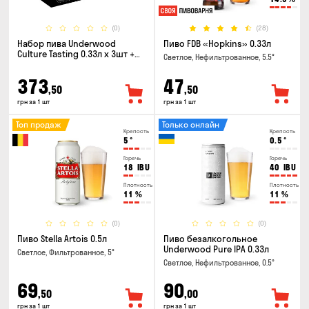
(0)
(28)
Набор пива Underwood
Пиво FDB «Hopkins» 0.33л
Culture Tasting 0.33л x 3шт +
Светлое, Нефильтрованное, 5.5°
бокал
373
47
,50
,50
грн за 1 шт
грн за 1 шт
Топ продаж
Только онлайн
Крепость
Крепость
5
°
0.5
°
Горечь
Горечь
18
IBU
40
IBU
Плотность
Плотность
11
%
11
%
(0)
(0)
Пиво Stella Artois 0.5л
Пиво безалкогольное
Underwood Pure IPA 0.33л
Светлое, Фильтрованное, 5°
Светлое, Нефильтрованное, 0.5°
69
90
,50
,00
грн за 1 шт
грн за 1 шт