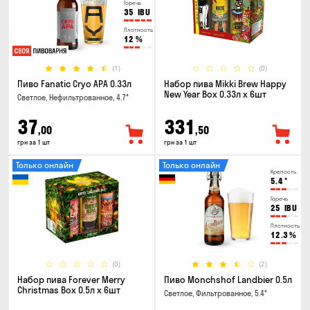
Горечь
35
IBU
Плотность
12
%
(1)
(0)
Пиво Fanatic Cryo APA 0.33л
Набор пива Mikki Brew Happy
New Year Box 0.33л x 6шт
Светлое, Нефильтрованное, 4.7°
37
331
,00
,50
грн за 1 шт
грн за 1 шт
Только онлайн
Только онлайн
Крепость
5.4
°
Горечь
25
IBU
Плотность
12.3
%
(0)
(2)
Набор пива Forever Merry
Пиво Monchshof Landbier 0.5л
Christmas Box 0.5л x 6шт
Светлое, Фильтрованное, 5.4°