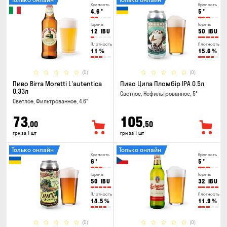
Крепость
Крепость
4.6
°
5
°
Горечь
Горечь
12
IBU
50
IBU
Плотность
Плотность
11
%
15.6
%
(0)
(0)
Пиво Birra Moretti L'autentica
Пиво Ципа Пломбір IPA 0.5л
0.33л
Светлое, Нефильтрованное, 5°
Светлое, Фильтрованное, 4.6°
73
105
,00
,50
грн за 1 шт
грн за 1 шт
Только онлайн
Только онлайн
Крепость
Крепость
6
°
5
°
Горечь
Горечь
50
IBU
32
IBU
Плотность
Плотность
14.5
%
11.9
%
(0)
(0)