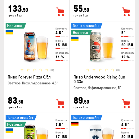
133
55
,50
,50
грн за 1 шт
грн за 1 шт
Новинка
Только онлайн
Крепость
Крепость
Новинка
4.5
°
5
°
Горечь
Горечь
15
IBU
20
IBU
Плотность
Плотность
11
%
12
%
(0)
(0)
Пиво Forever Pizza 0.5л
Пиво Underwood Rising Sun
0.33л
Светлое, Нефильтрованное, 4.5°
Светлое, Нефильтрованное, 5°
83
89
,50
,50
грн за 1 шт
грн за 1 шт
Только онлайн
Только онлайн
Крепость
Крепость
Новинка
7.5
°
4.5
°
Горечь
Горечь
17
IBU
20
IBU