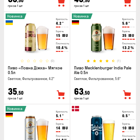
,50
,50
грн за 1 шт
грн за 1 шт
Новинка
Новинка
Крепость
Крепость
4.2
°
5.6
°
Горечь
Горечь
15
IBU
35
IBU
Плотность
Плотность
10.4
%
13.2
%
(0)
(1)
Пиво «Повна Діжка» Мягкое
Пиво Mecklenburger India Pale
0.5л
Ale 0.5л
Светлое, Фильтрованное, 4.2°
Светлое, Фильтрованное, 5.6°
35
63
,50
,50
грн за 1 шт
грн за 1 шт
Новинка
Крепость
Крепость
5.1
°
0.5
°
Горечь
Горечь
14
IBU
10
IBU
Плотность
Плотность