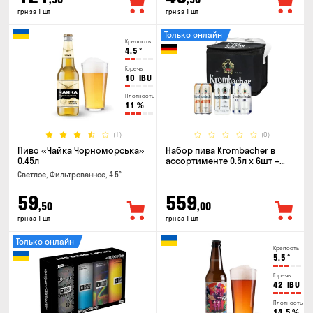
грн за 1 шт
грн за 1 шт
Только онлайн
Крепость
4.5
°
Горечь
10
IBU
Плотность
11
%
(1)
(0)
Пиво «Чайка Чорноморська»
Набор пива Krombacher в
0.45л
ассортименте 0.5л х 6шт +
термосумка
Светлое, Фильтрованное, 4.5°
59
559
,50
,00
грн за 1 шт
грн за 1 шт
Только онлайн
Крепость
5.5
°
Горечь
42
IBU
Плотность
14.5
%