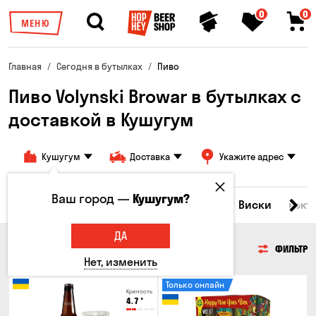
0
0
МЕНЮ
Главная
Сегодня в бутылках
Пиво
Пиво Volynski Browar в бутылках с
доставкой в ​​Кушугум
Кушугум
Доставка
Укажите адрес
Ваш город —
Кушугум?
Все товары
Пиво
Сидр
Вино
Виски
Кокт
ДА
ПИВО
ФИЛЬТР
Нет, изменить
Только онлайн
Крепость
4.7
°