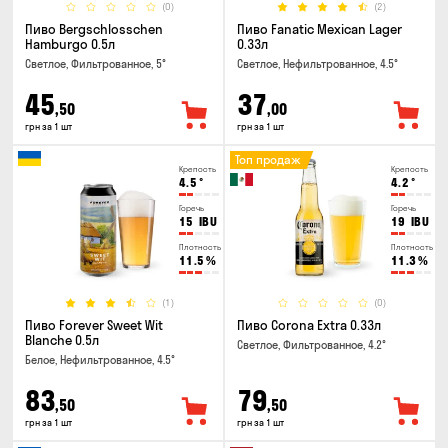
(0)
(2)
Пиво Bergschlosschen
Пиво Fanatic Mexican Lager
Hamburgo 0.5л
0.33л
Светлое, Фильтрованное, 5°
Светлое, Нефильтрованное, 4.5°
45
37
,50
,00
грн за 1 шт
грн за 1 шт
Топ продаж
Крепость
Крепость
4.5
°
4.2
°
Горечь
Горечь
15
IBU
19
IBU
Плотность
Плотность
11.5
%
11.3
%
(1)
(0)
Пиво Forever Sweet Wit
Пиво Corona Extra 0.33л
Blanche 0.5л
Светлое, Фильтрованное, 4.2°
Белое, Нефильтрованное, 4.5°
83
79
,50
,50
грн за 1 шт
грн за 1 шт