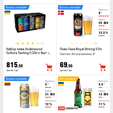
Только онлайн
Только онлайн
Крепость
8
°
Горечь
25
IBU
Плотность
12.5
%
(1)
(0)
Набор пива Underwood
Пиво Faxe Royal Strong 0.5л
Culture Tasting 0.33л x 9шт +
Светлое, Фильтрованное, 8°
бокал
815
69
,50
,50
грн за 1 шт
грн за 1 шт
Только онлайн
Топ продаж
Крепость
Крепость
5
°
4.5
°
Горечь
Горечь
21
IBU
13
IBU
Плотность
Плотность
12
%
11
%