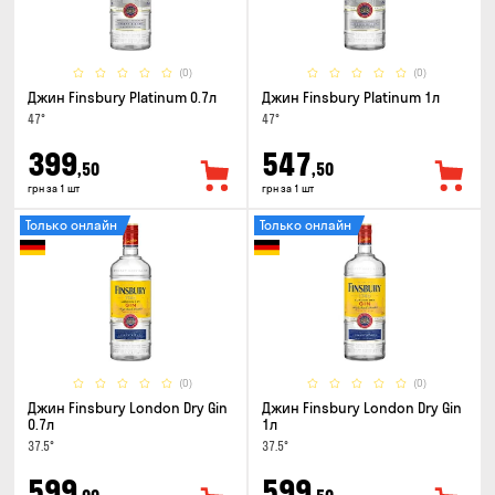
(0)
(0)
Джин Finsbury Platinum 0.7л
Джин Finsbury Platinum 1л
47°
47°
399
547
,50
,50
грн за 1 шт
грн за 1 шт
Только онлайн
Только онлайн
(0)
(0)
Джин Finsbury London Dry Gin
Джин Finsbury London Dry Gin
0.7л
1л
37.5°
37.5°
599
599