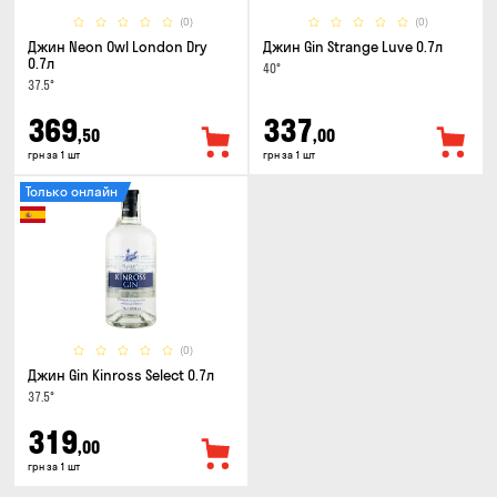
(0)
(0)
Джин Neon Owl London Dry
Джин Gin Strange Luve 0.7л
0.7л
40°
37.5°
369
337
,50
,00
грн за 1 шт
грн за 1 шт
Только онлайн
(0)
Джин Gin Kinross Select 0.7л
37.5°
319
,00
грн за 1 шт