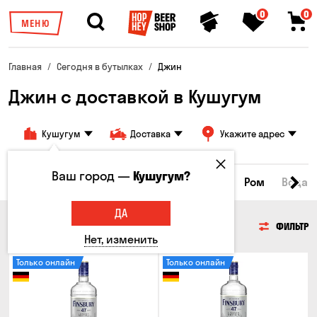
0
0
МЕНЮ
Главная
Сегодня в бутылках
Джин
Джин с доставкой в Кушугум
Кушугум
Доставка
Укажите адрес
Ваш город —
Кушугум?
йки
Коньяки и бренди
Джин
Текила
Ром
Вода
ДА
ДЖИН
ФИЛЬТР
Нет, изменить
Только онлайн
Только онлайн