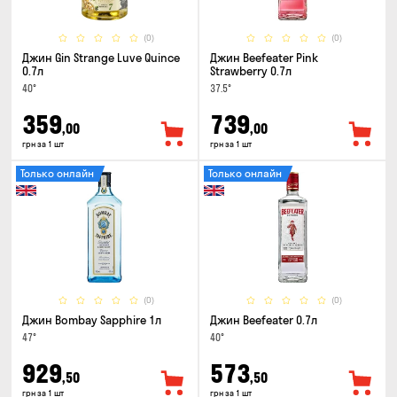
(0)
(0)
Джин Gin Strange Luve Quince
Джин Beefeater Pink
0.7л
Strawberry 0.7л
40°
37.5°
359
739
,00
,00
грн за 1 шт
грн за 1 шт
Только онлайн
Только онлайн
(0)
(0)
Джин Bombay Sapphire 1л
Джин Beefeater 0.7л
47°
40°
929
573
,50
,50
грн за 1 шт
грн за 1 шт