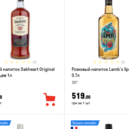
(0)
(0)
 напиток Oakheart Original
Ромовый напиток Lamb's Sp
цев 1л
0.7л
30°
519
0
,00
т
грн за 1 шт
нлайн
Только онлайн