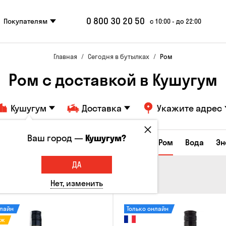
0 800 30 20 50
Покупателям
с 10:00 - до 22:00
Главная
Сегодня в бутылках
Ром
Ром с доставкой в Кушугум
Кушугум
Доставка
Укажите адрес
Ваш город —
Кушугум?
Коньяки и бренди
Джин
Текила
Ром
Вода
Эн
ДА
Нет, изменить
нлайн
Только онлайн
аж