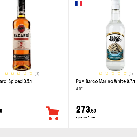
(0)
(0)
rdi Spiced 0.5л
Ром Barco Marino White 0.7л
40°
273
0
,50
т
грн за 1 шт