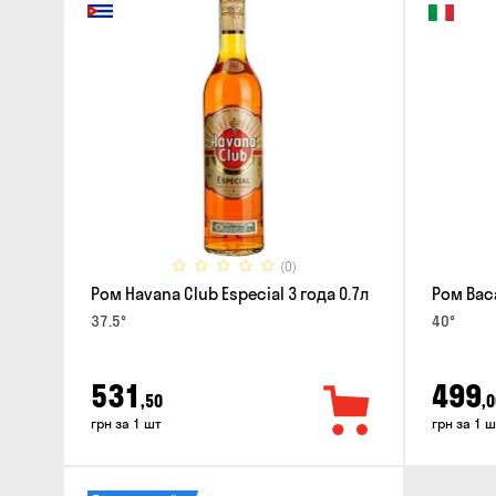
(0)
Ром Havana Club Especial 3 года 0.7л
Ром Baca
37.5°
40°
531
499
,50
,0
грн за 1 шт
грн за 1 ш