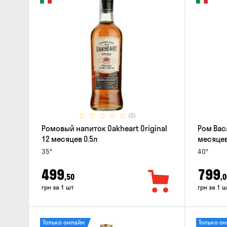
(0)
Ромовый напиток Oakheart Original
Ром Baca
12 месяцев 0.5л
месяцев
35°
40°
499
799
,50
,0
грн за 1 шт
грн за 1 ш
Только онлайн
Только о