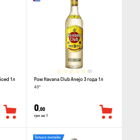
(0)
iced 1л
Ром Havana Club Anejo 3 года 1л
40°
0
,00
грн за 1
Только онлайн