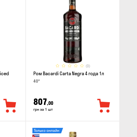
(0)
iced
Ром Bacardi Carta Negra 4 года 1л
40°
807
,00
грн за 1 шт
Только онлайн