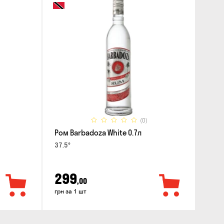
(0)
Ром Barbadoza White 0.7л
37.5°
299
,00
грн за 1 шт