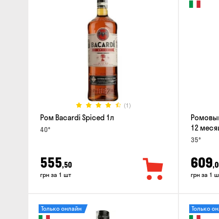
(1)
Ром Bacardi Spiced 1л
Ромовый
12 меся
40°
35°
555
609
,50
,0
грн за 1 шт
грн за 1 ш
Только онлайн
Только о