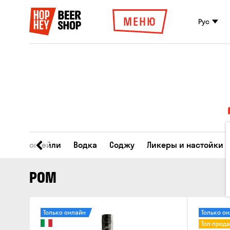
МЕНЮ
Рус
ски
Коктейли
Водка
Соджу
Ликеры и настойки
РОМ
Только онлайн
Только о
Топ прод