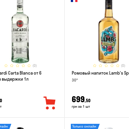
(0)
(0)
rdi Carta Blanca от 6
Ромовый напиток Lamb's Sp
 выдержки 1л
30°
699
0
,50
т
грн за 1 шт
нлайн
Только онлайн