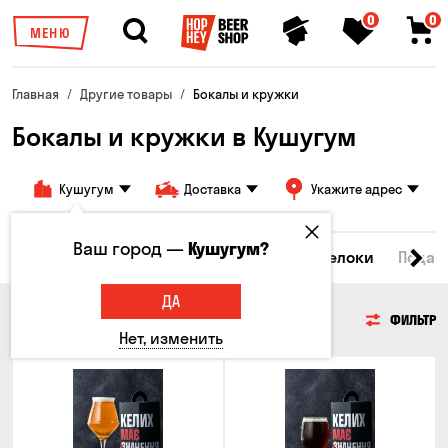
0
0
МЕНЮ
Главная
Другие товары
Бокалы и кружки
Бокалы и кружки в Кушугум
Кушугум
Доставка
Укажите адрес
Ваш город —
Кушугум?
Все товары
Бокалы и кружки
Брелоки
Подар
ДА
БОКАЛЫ И КРУЖКИ
ФИЛЬТР
Нет, изменить