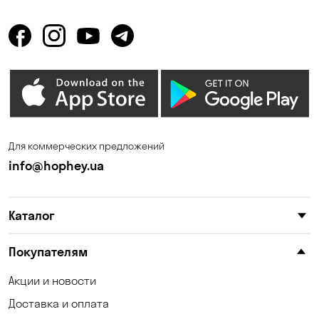
Горбаневка
Горенка
Горишние Плавни
Гостомель
Дмитровка
Днепр
Елизаветовка
Зазимье
Запорожье
Ирпень
Для коммерческих предложений
Калиновка
Каменные Потоки
info@hophey.ua
Каменское
Карнауховка
Каталог
Катериновка
Келеберда
Киев
Клинцы
Покупателям
Княжичи
Корсунцы
Акции и новости
Доставка и оплата
Котовка
Коцюбинское