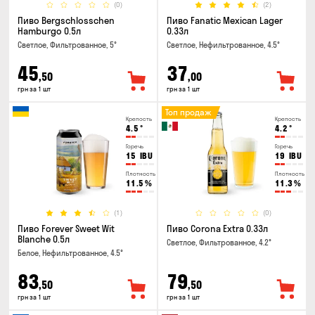
(0)
(2)
Пиво Bergschlosschen
Пиво Fanatic Mexican Lager
Hamburgo 0.5л
0.33л
Светлое, Фильтрованное, 5°
Светлое, Нефильтрованное, 4.5°
45
37
,50
,00
грн за 1 шт
грн за 1 шт
Топ продаж
Крепость
Крепость
4.5
°
4.2
°
Горечь
Горечь
15
IBU
19
IBU
Плотность
Плотность
11.5
%
11.3
%
(1)
(0)
Пиво Forever Sweet Wit
Пиво Corona Extra 0.33л
Blanche 0.5л
Светлое, Фильтрованное, 4.2°
Белое, Нефильтрованное, 4.5°
83
79
,50
,50
грн за 1 шт
грн за 1 шт