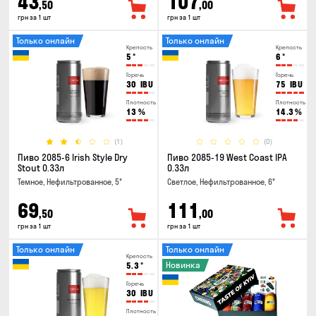
43
107
,50
,00
грн за 1 шт
грн за 1 шт
Только онлайн
Только онлайн
Крепость
Крепость
5
°
6
°
Горечь
Горечь
30
IBU
75
IBU
Плотность
Плотность
13
%
14.3
%
(1)
(0)
Пиво 2085-6 Irish Style Dry
Пиво 2085-19 West Coast IPA
Stout 0.33л
0.33л
Темное, Нефильтрованное, 5°
Светлое, Нефильтрованное, 6°
69
111
,50
,00
грн за 1 шт
грн за 1 шт
Только онлайн
Только онлайн
Крепость
Новинка
5.3
°
Горечь
30
IBU
Плотность