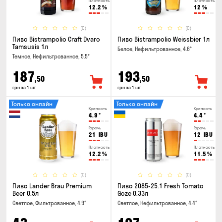
Плотность
Плотность
12.2
%
12
%
(0)
(0)
Пиво Bistrampolio Craft Dvaro
Пиво Bistrampolio Weissbier 1л
Tamsusis 1л
Белое, Нефильтрованное, 4.6°
Темное, Нефильтрованное, 5.5°
187
193
,50
,50
грн за 1 шт
грн за 1 шт
Только онлайн
Только онлайн
Крепость
Крепость
4.9
°
4.4
°
Горечь
Горечь
21
IBU
12
IBU
Плотность
Плотность
12.2
%
11.5
%
(0)
(0)
Пиво Lander Brau Premium
Пиво 2085-25.1 Fresh Tomato
Beer 0.5л
Goze 0.33л
Светлое, Фильтрованное, 4.9°
Светлое, Нефильтрованное, 4.4°