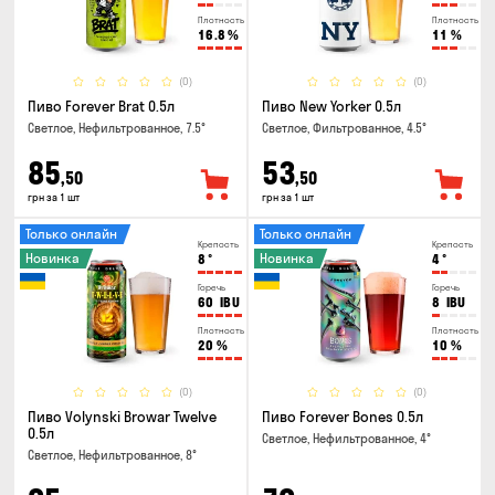
Плотность
Плотность
16.8
%
11
%
(0)
(0)
Пиво Forever Brat 0.5л
Пиво New Yorker 0.5л
Светлое, Нефильтрованное, 7.5°
Светлое, Фильтрованное, 4.5°
85
53
,50
,50
грн за 1 шт
грн за 1 шт
Только онлайн
Только онлайн
Крепость
Крепость
Новинка
Новинка
8
°
4
°
Горечь
Горечь
60
IBU
8
IBU
Плотность
Плотность
20
%
10
%
(0)
(0)
Пиво Volynski Browar Twelve
Пиво Forever Bones 0.5л
0.5л
Светлое, Нефильтрованное, 4°
Светлое, Нефильтрованное, 8°