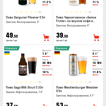
11.2
%
11
%
(0)
(0)
Пиво Darguner Pilsener 0.5л
Пиво Черниговское «Белое
Fruter» со вкусом кофе и
Светлое, Фильтрованное, 5°
апельсина 0.5 л
Светлое, Фильтрованное, 4°
49
39
,50
,50
грн за 1 шт
грн за 1 шт
Новинка
Новинка
Крепость
Крепость
7.4
°
5.1
°
Горечь
Горечь
30
IBU
14
IBU
Плотность
Плотность
19
%
11.8
%
(0)
(0)
Пиво Saga Milk Stout 0.33л
Пиво Mecklenburger Weisbier
0.5л
Темное, Нефильтрованное, 7.4°
Светлое, Нефильтрованное, 5.1°
37
53