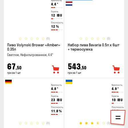
Крепость
4.4
°
Горечь
12
IBU
Плотность
12
%
(0)
(0)
Пиво Volynski Browar «Amber»
Набор пива Bavaria 0.5л х 6шт
0.35л
+ термосумка
Светлое, Нефильтрованное, 4.4°
67
543
,50
,50
грн за 1 шт
грн за 1 шт
Крепость
Крепость
4.8
°
4.9
°
Горечь
Горечь
23
IBU
10
IBU
Плотность
Плотность
11.8
%
11
%
(0)
(3)