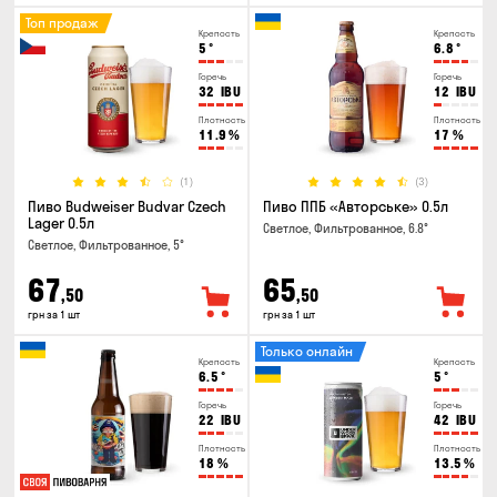
Топ продаж
Крепость
Крепость
5
°
6.8
°
Горечь
Горечь
32
IBU
12
IBU
Плотность
Плотность
11.9
%
17
%
(1)
(3)
Пиво Budweiser Budvar Czech
Пиво ППБ «Авторське» 0.5л
Lager 0.5л
Светлое, Фильтрованное, 6.8°
Светлое, Фильтрованное, 5°
67
65
,50
,50
грн за 1 шт
грн за 1 шт
Только онлайн
Крепость
Крепость
6.5
°
5
°
Горечь
Горечь
22
IBU
42
IBU
Плотность
Плотность
18
%
13.5
%