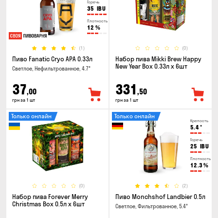
Горечь
35
IBU
Плотность
12
%
(1)
(0)
Пиво Fanatic Cryo APA 0.33л
Набор пива Mikki Brew Happy
New Year Box 0.33л x 6шт
Светлое, Нефильтрованное, 4.7°
37
331
,00
,50
грн за 1 шт
грн за 1 шт
Только онлайн
Только онлайн
Крепость
5.4
°
Горечь
25
IBU
Плотность
12.3
%
(0)
(2)
Набор пива Forever Merry
Пиво Monchshof Landbier 0.5л
Christmas Box 0.5л x 6шт
Светлое, Фильтрованное, 5.4°