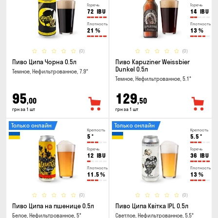
Горечь
Горечь
72
IBU
14
IBU
Плотность
Плотность
21
%
13
%
(0)
(0)
Пиво Ципа Чорна 0.5л
Пиво Kapuziner Weissbier
Dunkel 0.5л
Темное, Нефильтрованное, 7.9°
Темное, Нефильтрованное, 5.1°
95
129
,00
,50
грн за 1 шт
грн за 1 шт
Только онлайн
Только онлайн
Крепость
Крепость
5
°
5.5
°
Горечь
Горечь
12
IBU
36
IBU
Плотность
Плотность
11.5
%
13
%
(0)
(0)
Пиво Ципа на пшенице 0.5л
Пиво Ципа Квітка IPL 0.5л
Белое, Нефильтрованное, 5°
Светлое, Нефильтрованное, 5.5°