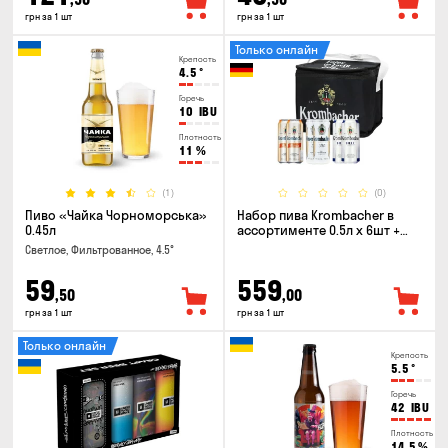
грн за 1 шт
грн за 1 шт
Только онлайн
Крепость
4.5
°
Горечь
10
IBU
Плотность
11
%
(1)
(0)
Пиво «Чайка Чорноморська»
Набор пива Krombacher в
0.45л
ассортименте 0.5л х 6шт +
термосумка
Светлое, Фильтрованное, 4.5°
59
559
,50
,00
грн за 1 шт
грн за 1 шт
Только онлайн
Крепость
5.5
°
Горечь
42
IBU
Плотность
14.5
%