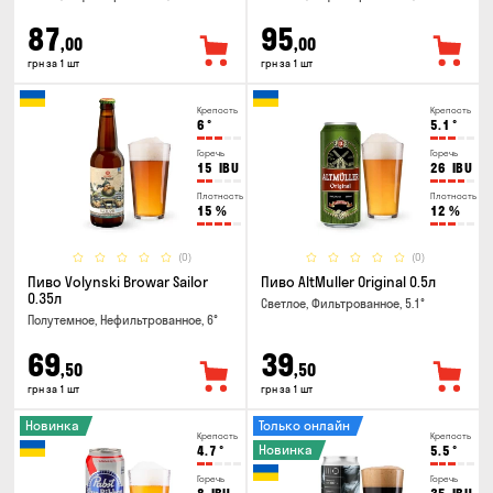
87
95
,00
,00
грн за 1 шт
грн за 1 шт
Крепость
Крепость
6
°
5.1
°
Горечь
Горечь
15
IBU
26
IBU
Плотность
Плотность
15
%
12
%
(0)
(0)
Пиво Volynski Browar Sailor
Пиво AltMuller Original 0.5л
0.35л
Светлое, Фильтрованное, 5.1°
Полутемное, Нефильтрованное, 6°
69
39
,50
,50
грн за 1 шт
грн за 1 шт
Новинка
Только онлайн
Крепость
Крепость
Новинка
4.7
°
5.5
°
Горечь
Горечь