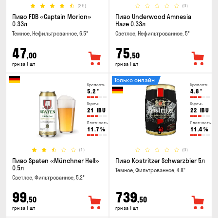
(26)
(0)
Пиво FDB «Captain Morion»
Пиво Underwood Amnesia
0.33л
Haze 0.33л
Темное, Нефильтрованное, 6.5°
Светлое, Нефильтрованное, 5°
47
75
,00
,50
грн за 1 шт
грн за 1 шт
Только онлайн
Крепость
Крепость
5.2
°
4.8
°
Горечь
Горечь
21
IBU
22
IBU
Плотность
Плотность
11.7
%
11.4
%
(1)
(0)
Пиво Spaten «Münchner Hell»
Пиво Kostritzer Schwarzbier 5л
0.5л
Темное, Фильтрованное, 4.8°
Светлое, Фильтрованное, 5.2°
99
739
,50
,50
грн за 1 шт
грн за 1 шт