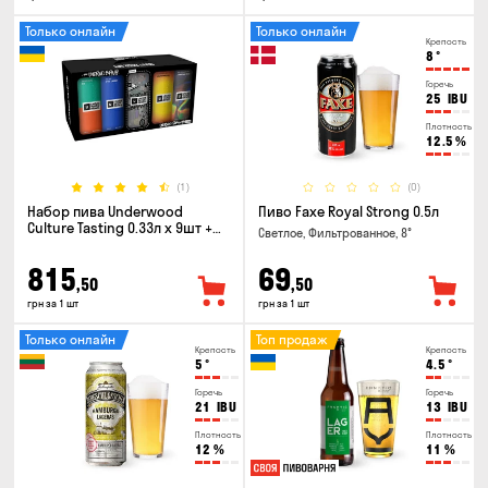
Только онлайн
Только онлайн
Крепость
8
°
Горечь
25
IBU
Плотность
12.5
%
(1)
(0)
Набор пива Underwood
Пиво Faxe Royal Strong 0.5л
Culture Tasting 0.33л x 9шт +
Светлое, Фильтрованное, 8°
бокал
815
69
,50
,50
грн за 1 шт
грн за 1 шт
Только онлайн
Топ продаж
Крепость
Крепость
5
°
4.5
°
Горечь
Горечь
21
IBU
13
IBU
Плотность
Плотность
12
%
11
%