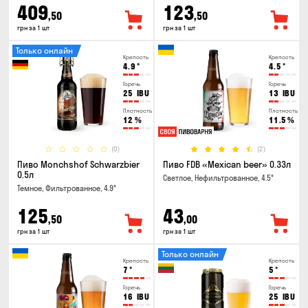
409
123
,50
,50
грн за 1 шт
грн за 1 шт
Только онлайн
Крепость
Крепость
4.9
°
4.5
°
Горечь
Горечь
25
IBU
13
IBU
Плотность
Плотность
12
%
11.5
%
(0)
(2)
Пиво Monchshof Schwarzbier
Пиво FDB «Mexican beer» 0.33л
0.5л
Светлое, Нефильтрованное, 4.5°
Темное, Фильтрованное, 4.9°
125
43
,50
,00
грн за 1 шт
грн за 1 шт
Только онлайн
Крепость
Крепость
7
°
5
°
Горечь
Горечь
16
IBU
25
IBU