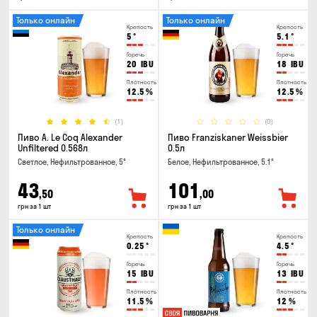
Только онлайн
Только онлайн
Крепость
Крепость
5
°
5.1
°
Горечь
Горечь
20
IBU
18
IBU
Плотность
Плотность
12.5
%
12.5
%
(1)
(0)
Пиво A. Le Coq Alexander
Пиво Franziskaner Weissbier
Unfiltered 0.568л
0.5л
Светлое, Нефильтрованное, 5°
Белое, Нефильтрованное, 5.1°
43
101
,50
,00
грн за 1 шт
грн за 1 шт
Только онлайн
Крепость
Крепость
0.25
°
4.5
°
Горечь
Горечь
15
IBU
13
IBU
Плотность
Плотность
11.5
%
12
%