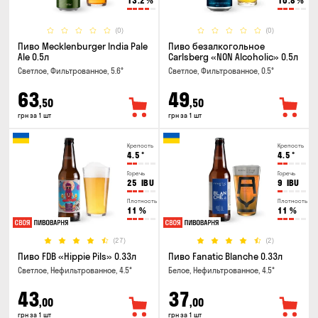
13.2
%
10.8
%
(0)
(0)
Пиво Mecklenburger India Pale
Пиво безалкогольное
Ale 0.5л
Carlsberg «NON Alcoholic» 0.5л
Светлое, Фильтрованное, 5.6°
Светлое, Фильтрованное, 0.5°
63
49
,50
,50
грн за 1 шт
грн за 1 шт
Крепость
Крепость
4.5
°
4.5
°
Горечь
Горечь
25
IBU
9
IBU
Плотность
Плотность
11
%
11
%
(27)
(2)
Пиво FDB «Hippie Pils» 0.33л
Пиво Fanatic Blanche 0.33л
Светлое, Нефильтрованное, 4.5°
Белое, Нефильтрованное, 4.5°
43
37
,00
,00
грн за 1 шт
грн за 1 шт