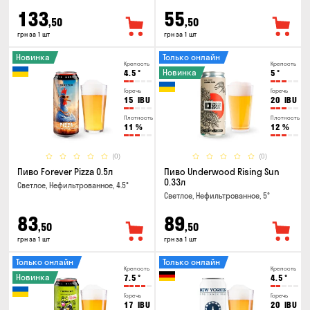
133
55
,50
,50
грн за 1 шт
грн за 1 шт
Новинка
Только онлайн
Крепость
Крепость
Новинка
4.5
°
5
°
Горечь
Горечь
15
IBU
20
IBU
Плотность
Плотность
11
%
12
%
(0)
(0)
Пиво Forever Pizza 0.5л
Пиво Underwood Rising Sun
0.33л
Светлое, Нефильтрованное, 4.5°
Светлое, Нефильтрованное, 5°
83
89
,50
,50
грн за 1 шт
грн за 1 шт
Только онлайн
Только онлайн
Крепость
Крепость
Новинка
7.5
°
4.5
°
Горечь
Горечь
17
IBU
20
IBU