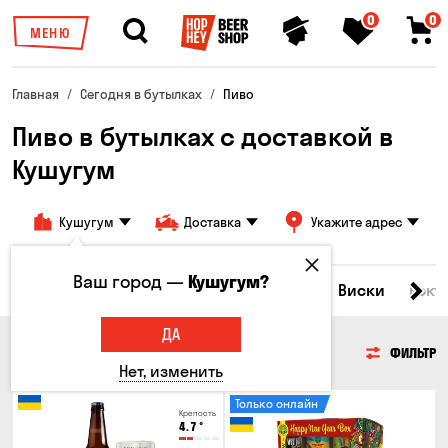
0
0
МЕНЮ
Главная
Сегодня в бутылках
Пиво
Пиво в бутылках с доставкой в
Кушугум
Кушугум
Доставка
Укажите адрес
Ваш город —
Кушугум?
Все товары
Пиво
Сидр
Вино
Виски
Кокт
ДА
ПИВО
ФИЛЬТР
Нет, изменить
Только онлайн
Крепость
4.7
°