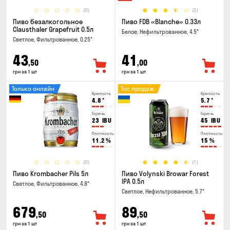
(0)
(2)
Пиво безалкогольное
Пиво FDB «Blanche» 0.33л
Clausthaler Grapefruit 0.5л
Белое, Нефильтрованное, 4.5°
Светлое, Фильтрованное, 0.25°
43
41
,50
,00
грн за 1 шт
грн за 1 шт
Только онлайн
Топ продаж
Крепость
Крепость
4.8
°
5.7
°
Горечь
Горечь
23
IBU
45
IBU
Плотность
Плотность
11.2
%
15
%
(0)
(1)
Пиво Krombacher Pils 5л
Пиво Volynski Browar Forest
IPA 0.5л
Светлое, Фильтрованное, 4.8°
Светлое, Нефильтрованное, 5.7°
679
89
,50
,50
грн за 1 шт
грн за 1 шт