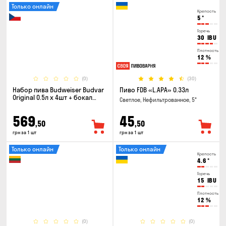
Только онлайн
Крепость
5
°
Горечь
30
IBU
Плотность
12
%
(0)
(30)
Набор пива Budweiser Budvar
Пиво FDB «L.APA» 0.33л
Original 0.5л х 4шт + бокал
Светлое, Нефильтрованное, 5°
0.33л
569
45
,50
,50
грн за 1 шт
грн за 1 шт
Только онлайн
Только онлайн
Крепость
4.6
°
Горечь
15
IBU
Плотность
12
%
(0)
(0)