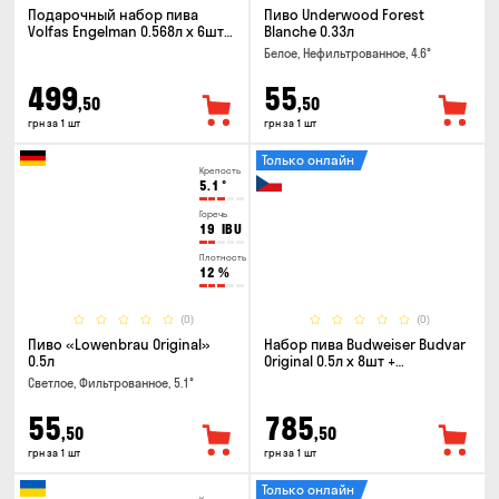
Подарочный набор пива
Пиво Underwood Forest
Volfas Engelman 0.568л x 6шт +
Blanche 0.33л
бокал 0.568л
Белое, Нефильтрованное, 4.6°
499
55
,50
,50
грн за 1 шт
грн за 1 шт
Только онлайн
Крепость
5.1
°
Горечь
19
IBU
Плотность
12
%
(0)
(0)
Пиво «Lowenbrau Original»
Набор пива Budweiser Budvar
0.5л
Original 0.5л x 8шт +
термосумка
Светлое, Фильтрованное, 5.1°
55
785
,50
,50
грн за 1 шт
грн за 1 шт
Только онлайн