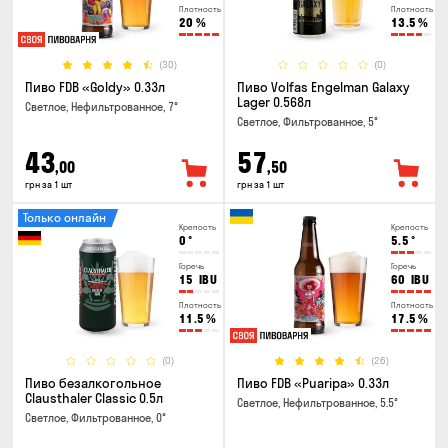
Плотность
Плотность
20
%
13.5
%
(30)
(0)
Пиво FDB «Goldy» 0.33л
Пиво Volfas Engelman Galaxy
Lager 0.568л
Светлое, Нефильтрованное, 7°
Светлое, Фильтрованное, 5°
43
57
,00
,50
грн за 1 шт
грн за 1 шт
Только онлайн
Крепость
Крепость
0
°
5.5
°
Горечь
Горечь
15
IBU
60
IBU
Плотность
Плотность
11.5
%
17.5
%
(0)
(26)
Пиво безалкогольное
Пиво FDB «Puaripa» 0.33л
Clausthaler Classic 0.5л
Светлое, Нефильтрованное, 5.5°
Светлое, Фильтрованное, 0°