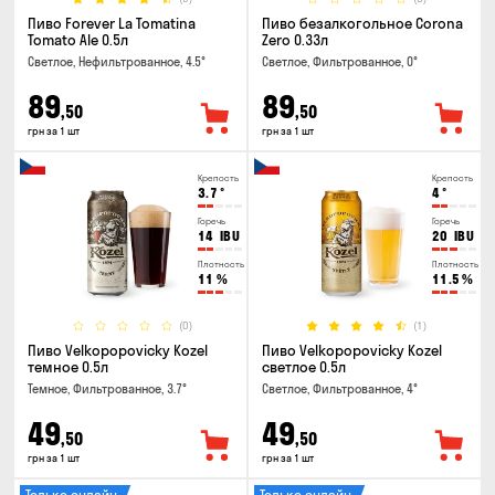
Пиво Forever La Tomatina
Пиво безалкогольное Corona
Tomato Ale 0.5л
Zero 0.33л
Светлое, Нефильтрованное, 4.5°
Светлое, Фильтрованное, 0°
89
89
,50
,50
грн за 1 шт
грн за 1 шт
Крепость
Крепость
3.7
°
4
°
Горечь
Горечь
14
IBU
20
IBU
Плотность
Плотность
11
%
11.5
%
(0)
(1)
Пиво Velkopopovicky Kozel
Пиво Velkopopovicky Kozel
темное 0.5л
светлое 0.5л
Темное, Фильтрованное, 3.7°
Светлое, Фильтрованное, 4°
49
49
,50
,50
грн за 1 шт
грн за 1 шт
Только онлайн
Только онлайн