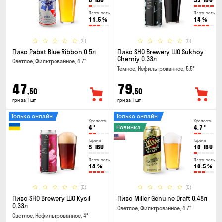
8
IBU
35
IBU
Плотность
Плотность
11.5
%
14
%
(0)
(0)
Пиво Pabst Blue Ribbon 0.5л
Пиво SHO Brewery ШО Sukhoy
Cherniy 0.33л
Светлое, Фильтрованное, 4.7°
Темное, Нефильтрованное, 5.5°
47
79
,50
,50
грн за 1 шт
грн за 1 шт
Только онлайн
Только онлайн
Крепость
Крепость
Новинка
4
°
4.7
°
Горечь
Горечь
5
IBU
10
IBU
Плотность
Плотность
14
%
10.5
%
(0)
(0)
Пиво SHO Brewery ШО Kysil
Пиво Miller Genuine Draft 0.48л
0.33л
Светлое, Фильтрованное, 4.7°
Светлое, Нефильтрованное, 4°