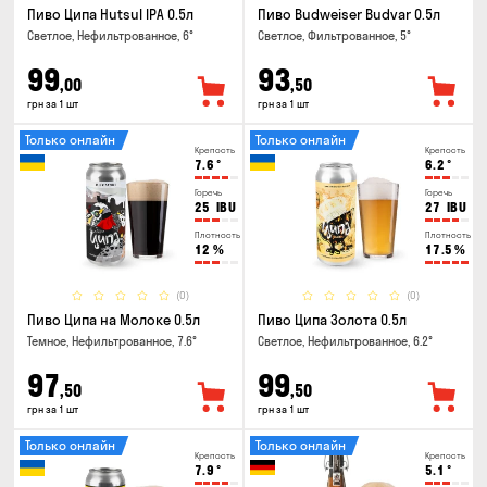
Пиво Ципа Hutsul IPA 0.5л
Пиво Budweiser Budvar 0.5л
Светлое, Нефильтрованное, 6°
Светлое, Фильтрованное, 5°
99
93
,00
,50
грн за 1 шт
грн за 1 шт
Только онлайн
Только онлайн
Крепость
Крепость
7.6
°
6.2
°
Горечь
Горечь
25
IBU
27
IBU
Плотность
Плотность
12
%
17.5
%
(0)
(0)
Пиво Ципа на Молоке 0.5л
Пиво Ципа Золота 0.5л
Темное, Нефильтрованное, 7.6°
Светлое, Нефильтрованное, 6.2°
97
99
,50
,50
грн за 1 шт
грн за 1 шт
Только онлайн
Только онлайн
Крепость
Крепость
7.9
°
5.1
°