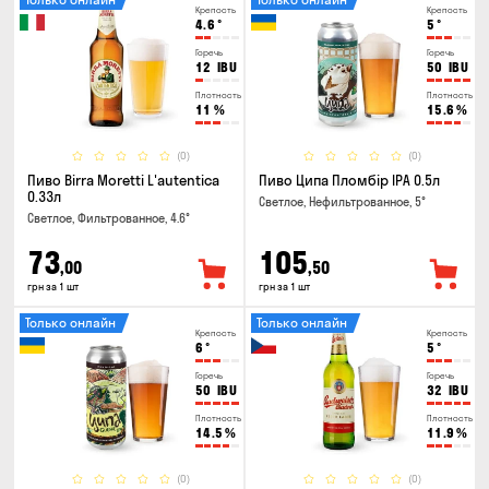
Крепость
Крепость
4.6
°
5
°
Горечь
Горечь
12
IBU
50
IBU
Плотность
Плотность
11
%
15.6
%
(0)
(0)
Пиво Birra Moretti L'autentica
Пиво Ципа Пломбір IPA 0.5л
0.33л
Светлое, Нефильтрованное, 5°
Светлое, Фильтрованное, 4.6°
73
105
,00
,50
грн за 1 шт
грн за 1 шт
Только онлайн
Только онлайн
Крепость
Крепость
6
°
5
°
Горечь
Горечь
50
IBU
32
IBU
Плотность
Плотность
14.5
%
11.9
%
(0)
(0)