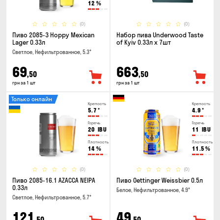
12
%
(0)
(0)
Пиво 2085-3 Hoppy Mexican
Набор пива Underwood Taste
Lager 0.33л
of Kyiv 0.33л x 7шт
Светлое, Нефильтрованное, 5.3°
69
663
,50
,50
грн за 1 шт
грн за 1 шт
Только онлайн
Крепость
Крепость
5.7
°
4.9
°
Горечь
Горечь
20
IBU
11
IBU
Плотность
Плотность
14
%
11.5
%
(0)
(0)
Пиво 2085-16.1 AZACCA NEIPA
Пиво Oettinger Weissbier 0.5л
0.33л
Белое, Нефильтрованное, 4.9°
Светлое, Нефильтрованное, 5.7°
121
49
,50
,50