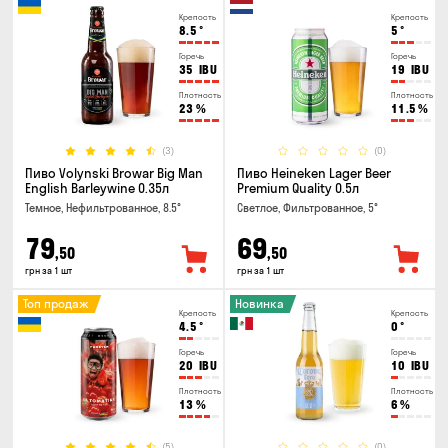
Крепость
Крепость
8.5
°
5
°
Горечь
Горечь
35
IBU
19
IBU
Плотность
Плотность
23
%
11.5
%
(3)
(0)
Пиво Volynski Browar Big Man
Пиво Heineken Lager Beer
English Barleywine 0.35л
Premium Quality 0.5л
Темное, Нефильтрованное, 8.5°
Светлое, Фильтрованное, 5°
79
69
,50
,50
грн за 1 шт
грн за 1 шт
Топ продаж
Новинка
Крепость
Крепость
4.5
°
0
°
Горечь
Горечь
20
IBU
10
IBU
Плотность
Плотность
13
%
6
%
(5)
(0)