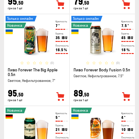
95
79
,50
,50
грн за 1 шт
грн за 1 шт
Только онлайн
Только онлайн
Крепость
Крепость
Новинка
Новинка
7
°
7.5
°
Горечь
Горечь
35
IBU
45
IBU
Плотность
Плотность
16.5
%
18
%
(0)
(0)
Пиво Forever The Big Apple
Пиво Forever Body Fusion 0.5л
0.5л
Светлое, Нефильтрованное, 7.5°
Светлое, Нефильтрованное, 7°
95
89
,50
,50
грн за 1 шт
грн за 1 шт
Новинка
Новинка
Крепость
Крепость
5
°
4
°
Горечь
Горечь
21
IBU
10
IBU
Плотность
Плотность