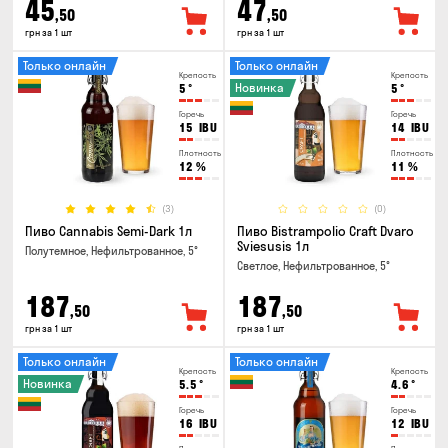
45
47
,50
,50
грн за 1 шт
грн за 1 шт
Только онлайн
Только онлайн
Крепость
Крепость
Новинка
5
°
5
°
Горечь
Горечь
15
IBU
14
IBU
Плотность
Плотность
12
%
11
%
(3)
(0)
Пиво Cannabis Semi-Dark 1л
Пиво Bistrampolio Craft Dvaro
Sviesusis 1л
Полутемное, Нефильтрованное, 5°
Светлое, Нефильтрованное, 5°
187
187
,50
,50
грн за 1 шт
грн за 1 шт
Только онлайн
Только онлайн
Крепость
Крепость
Новинка
5.5
°
4.6
°
Горечь
Горечь
16
IBU
12
IBU