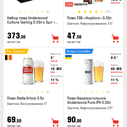
(0)
(28)
Набор пива Underwood
Пиво FDB «Hopkins» 0.33л
Culture Tasting 0.33л x 3шт +
Светлое, Нефильтрованное, 5.5°
бокал
373
47
,50
,50
грн за 1 шт
грн за 1 шт
Топ продаж
Только онлайн
Крепость
Крепость
5
°
0.5
°
Горечь
Горечь
18
IBU
40
IBU
Плотность
Плотность
11
%
11
%
(0)
(0)
Пиво Stella Artois 0.5л
Пиво безалкогольное
Underwood Pure IPA 0.33л
Светлое, Фильтрованное, 5°
Светлое, Нефильтрованное, 0.5°
69
90
,50
,00
грн за 1 шт
грн за 1 шт