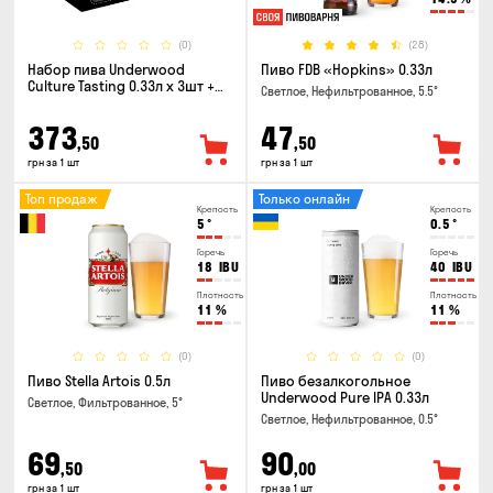
(0)
(28)
Набор пива Underwood
Пиво FDB «Hopkins» 0.33л
Culture Tasting 0.33л x 3шт +
Светлое, Нефильтрованное, 5.5°
бокал
373
47
,50
,50
грн за 1 шт
грн за 1 шт
Топ продаж
Только онлайн
Крепость
Крепость
5
°
0.5
°
Горечь
Горечь
18
IBU
40
IBU
Плотность
Плотность
11
%
11
%
(0)
(0)
Пиво Stella Artois 0.5л
Пиво безалкогольное
Underwood Pure IPA 0.33л
Светлое, Фильтрованное, 5°
Светлое, Нефильтрованное, 0.5°
69
90
,50
,00
грн за 1 шт
грн за 1 шт