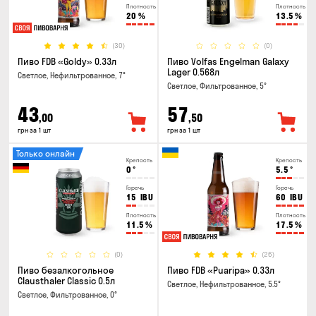
Плотность
Плотность
20
%
13.5
%
(30)
(0)
Пиво FDB «Goldy» 0.33л
Пиво Volfas Engelman Galaxy
Lager 0.568л
Светлое, Нефильтрованное, 7°
Светлое, Фильтрованное, 5°
43
57
,00
,50
грн за 1 шт
грн за 1 шт
Только онлайн
Крепость
Крепость
0
°
5.5
°
Горечь
Горечь
15
IBU
60
IBU
Плотность
Плотность
11.5
%
17.5
%
(0)
(26)
Пиво безалкогольное
Пиво FDB «Puaripa» 0.33л
Clausthaler Classic 0.5л
Светлое, Нефильтрованное, 5.5°
Светлое, Фильтрованное, 0°