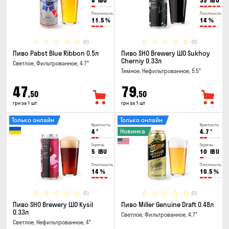
8
IBU
35
IBU
Плотность
Плотность
11.5
%
14
%
(0)
(0)
Пиво Pabst Blue Ribbon 0.5л
Пиво SHO Brewery ШО Sukhoy
Cherniy 0.33л
Светлое, Фильтрованное, 4.7°
Темное, Нефильтрованное, 5.5°
47
79
,50
,50
грн за 1 шт
грн за 1 шт
Только онлайн
Только онлайн
Крепость
Крепость
Новинка
4
°
4.7
°
Горечь
Горечь
5
IBU
10
IBU
Плотность
Плотность
14
%
10.5
%
(0)
(0)
Пиво SHO Brewery ШО Kysil
Пиво Miller Genuine Draft 0.48л
0.33л
Светлое, Фильтрованное, 4.7°
Светлое, Нефильтрованное, 4°