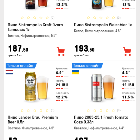
Плотность
Плотность
12.2
%
12
%
(0)
(0)
Пиво Bistrampolio Craft Dvaro
Пиво Bistrampolio Weissbier 1л
Tamsusis 1л
Белое, Нефильтрованное, 4.6°
Темное, Нефильтрованное, 5.5°
187
193
,50
,50
грн за 1 шт
грн за 1 шт
Только онлайн
Только онлайн
Крепость
Крепость
4.9
°
4.4
°
Горечь
Горечь
21
IBU
12
IBU
Плотность
Плотность
12.2
%
11.5
%
(0)
(0)
Пиво Lander Brau Premium
Пиво 2085-25.1 Fresh Tomato
Beer 0.5л
Goze 0.33л
Светлое, Фильтрованное, 4.9°
Светлое, Нефильтрованное, 4.4°