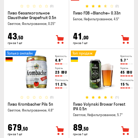
(0)
(2)
Пиво безалкогольное
Пиво FDB «Blanche» 0.33л
Clausthaler Grapefruit 0.5л
Белое, Нефильтрованное, 4.5°
Светлое, Фильтрованное, 0.25°
43
41
,50
,00
грн за 1 шт
грн за 1 шт
Только онлайн
Топ продаж
Крепость
Крепость
4.8
°
5.7
°
Горечь
Горечь
23
IBU
45
IBU
Плотность
Плотность
11.2
%
15
%
(0)
(1)
Пиво Krombacher Pils 5л
Пиво Volynski Browar Forest
IPA 0.5л
Светлое, Фильтрованное, 4.8°
Светлое, Нефильтрованное, 5.7°
679
89
,50
,50
грн за 1 шт
грн за 1 шт