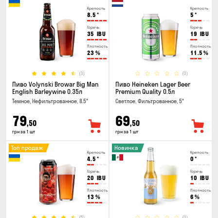
Крепость
Крепость
8.5
°
5
°
Горечь
Горечь
35
IBU
19
IBU
Плотность
Плотность
23
%
11.5
%
(3)
(0)
Пиво Volynski Browar Big Man
Пиво Heineken Lager Beer
English Barleywine 0.35л
Premium Quality 0.5л
Темное, Нефильтрованное, 8.5°
Светлое, Фильтрованное, 5°
79
69
,50
,50
грн за 1 шт
грн за 1 шт
Топ продаж
Новинка
Крепость
Крепость
4.5
°
0
°
Горечь
Горечь
20
IBU
10
IBU
Плотность
Плотность
13
%
6
%
(5)
(0)