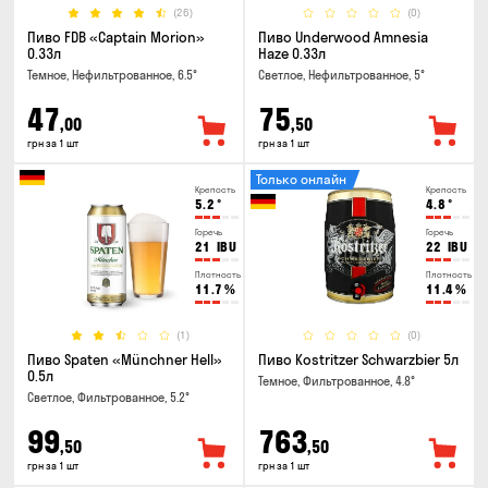
(26)
(0)
Пиво FDB «Captain Morion»
Пиво Underwood Amnesia
0.33л
Haze 0.33л
Темное, Нефильтрованное, 6.5°
Светлое, Нефильтрованное, 5°
47
75
,00
,50
грн за 1 шт
грн за 1 шт
Только онлайн
Крепость
Крепость
5.2
°
4.8
°
Горечь
Горечь
21
IBU
22
IBU
Плотность
Плотность
11.7
%
11.4
%
(1)
(0)
Пиво Spaten «Münchner Hell»
Пиво Kostritzer Schwarzbier 5л
0.5л
Темное, Фильтрованное, 4.8°
Светлое, Фильтрованное, 5.2°
99
763
,50
,50
грн за 1 шт
грн за 1 шт