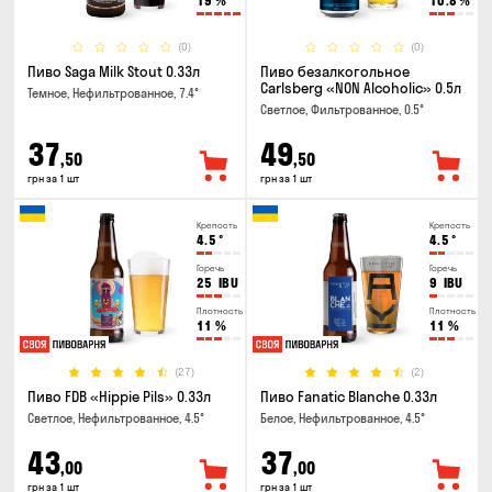
19
%
10.8
%
(0)
(0)
Пиво Saga Milk Stout 0.33л
Пиво безалкогольное
Carlsberg «NON Alcoholic» 0.5л
Темное, Нефильтрованное, 7.4°
Светлое, Фильтрованное, 0.5°
37
49
,50
,50
грн за 1 шт
грн за 1 шт
Крепость
Крепость
4.5
°
4.5
°
Горечь
Горечь
25
IBU
9
IBU
Плотность
Плотность
11
%
11
%
(27)
(2)
Пиво FDB «Hippie Pils» 0.33л
Пиво Fanatic Blanche 0.33л
Светлое, Нефильтрованное, 4.5°
Белое, Нефильтрованное, 4.5°
43
37
,00
,00
грн за 1 шт
грн за 1 шт