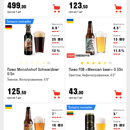
499
123
,00
,50
грн за 1 шт
грн за 1 шт
Только онлайн
Крепость
Крепость
4.9
°
4.5
°
Горечь
Горечь
25
IBU
13
IBU
Плотность
Плотность
12
%
11.5
%
(0)
(2)
Пиво Monchshof Schwarzbier
Пиво FDB «Mexican beer» 0.33л
0.5л
Светлое, Нефильтрованное, 4.5°
Темное, Фильтрованное, 4.9°
125
43
,50
,00
грн за 1 шт
грн за 1 шт
Только онлайн
Крепость
Крепость
7
°
5
°
Горечь
Горечь
16
IBU
25
IBU