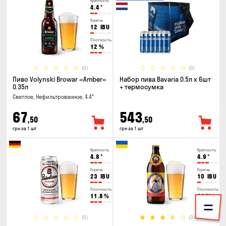
Крепость
4.4
°
Горечь
12
IBU
Плотность
12
%
(0)
(0)
Пиво Volynski Browar «Amber»
Набор пива Bavaria 0.5л х 6шт
0.35л
+ термосумка
Светлое, Нефильтрованное, 4.4°
67
543
,50
,50
грн за 1 шт
грн за 1 шт
Крепость
Крепость
4.8
°
4.9
°
Горечь
Горечь
23
IBU
10
IBU
Плотность
Плотность
11.8
%
11
%
(0)
(3)