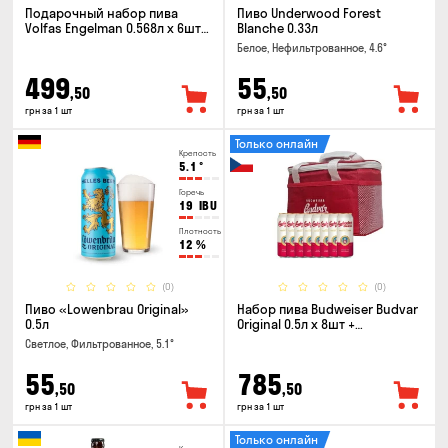
Подарочный набор пива
Пиво Underwood Forest
Volfas Engelman 0.568л x 6шт +
Blanche 0.33л
бокал 0.568л
Белое, Нефильтрованное, 4.6°
499
55
,50
,50
грн за 1 шт
грн за 1 шт
Только онлайн
Крепость
5.1
°
Горечь
19
IBU
Плотность
12
%
(0)
(0)
Пиво «Lowenbrau Original»
Набор пива Budweiser Budvar
0.5л
Original 0.5л x 8шт +
термосумка
Светлое, Фильтрованное, 5.1°
55
785
,50
,50
грн за 1 шт
грн за 1 шт
Только онлайн