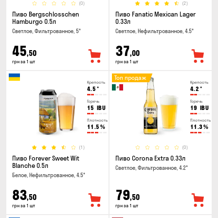
(0)
(2)
Пиво Bergschlosschen
Пиво Fanatic Mexican Lager
Hamburgo 0.5л
0.33л
Светлое, Фильтрованное, 5°
Светлое, Нефильтрованное, 4.5°
45
37
,50
,00
грн за 1 шт
грн за 1 шт
Топ продаж
Крепость
Крепость
4.5
°
4.2
°
Горечь
Горечь
15
IBU
19
IBU
Плотность
Плотность
11.5
%
11.3
%
(1)
(0)
Пиво Forever Sweet Wit
Пиво Corona Extra 0.33л
Blanche 0.5л
Светлое, Фильтрованное, 4.2°
Белое, Нефильтрованное, 4.5°
83
79
,50
,50
грн за 1 шт
грн за 1 шт