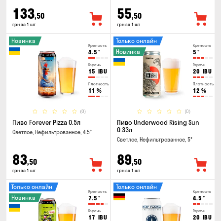
133
55
,50
,50
грн за 1 шт
грн за 1 шт
Новинка
Только онлайн
Крепость
Крепость
Новинка
4.5
°
5
°
Горечь
Горечь
15
IBU
20
IBU
Плотность
Плотность
11
%
12
%
(0)
(0)
Пиво Forever Pizza 0.5л
Пиво Underwood Rising Sun
0.33л
Светлое, Нефильтрованное, 4.5°
Светлое, Нефильтрованное, 5°
83
89
,50
,50
грн за 1 шт
грн за 1 шт
Только онлайн
Только онлайн
Крепость
Крепость
Новинка
7.5
°
4.5
°
Горечь
Горечь
17
IBU
20
IBU