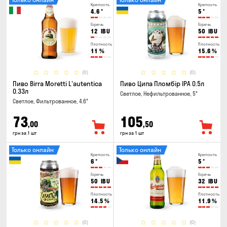
Крепость
Крепость
4.6
°
5
°
Горечь
Горечь
12
IBU
50
IBU
Плотность
Плотность
11
%
15.6
%
(0)
(0)
Пиво Birra Moretti L'autentica
Пиво Ципа Пломбір IPA 0.5л
0.33л
Светлое, Нефильтрованное, 5°
Светлое, Фильтрованное, 4.6°
73
105
,00
,50
грн за 1 шт
грн за 1 шт
Только онлайн
Только онлайн
Крепость
Крепость
6
°
5
°
Горечь
Горечь
50
IBU
32
IBU
Плотность
Плотность
14.5
%
11.9
%
(0)
(0)