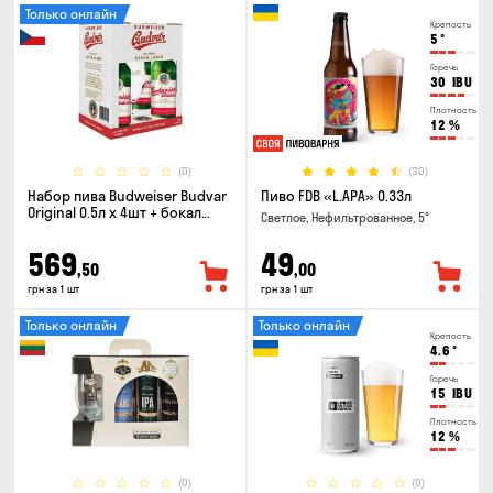
Только онлайн
Крепость
5
°
Горечь
30
IBU
Плотность
12
%
(0)
(30)
Набор пива Budweiser Budvar
Пиво FDB «L.APA» 0.33л
Original 0.5л х 4шт + бокал
Светлое, Нефильтрованное, 5°
0.33л
569
49
,50
,00
грн за 1 шт
грн за 1 шт
Только онлайн
Только онлайн
Крепость
4.6
°
Горечь
15
IBU
Плотность
12
%
(0)
(0)