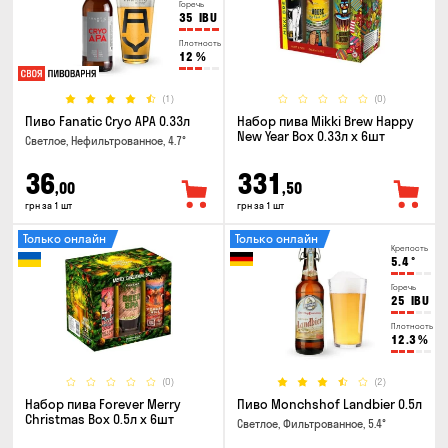
Горечь
35
IBU
Плотность
12
%
(1)
(0)
Пиво Fanatic Cryo APA 0.33л
Набор пива Mikki Brew Happy
New Year Box 0.33л x 6шт
Светлое, Нефильтрованное, 4.7°
36
331
,00
,50
грн за 1 шт
грн за 1 шт
Только онлайн
Только онлайн
Крепость
5.4
°
Горечь
25
IBU
Плотность
12.3
%
(0)
(2)
Набор пива Forever Merry
Пиво Monchshof Landbier 0.5л
Christmas Box 0.5л x 6шт
Светлое, Фильтрованное, 5.4°