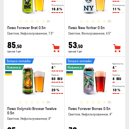
Плотность
Плотность
16.8
%
11
%
(0)
(0)
Пиво Forever Brat 0.5л
Пиво New Yorker 0.5л
Светлое, Нефильтрованное, 7.5°
Светлое, Фильтрованное, 4.5°
85
53
,50
,50
грн за 1 шт
грн за 1 шт
Только онлайн
Только онлайн
Крепость
Крепость
Новинка
Новинка
8
°
4
°
Горечь
Горечь
60
IBU
8
IBU
Плотность
Плотность
20
%
10
%
(0)
(0)
Пиво Volynski Browar Twelve
Пиво Forever Bones 0.5л
0.5л
Светлое, Нефильтрованное, 4°
Светлое, Нефильтрованное, 8°