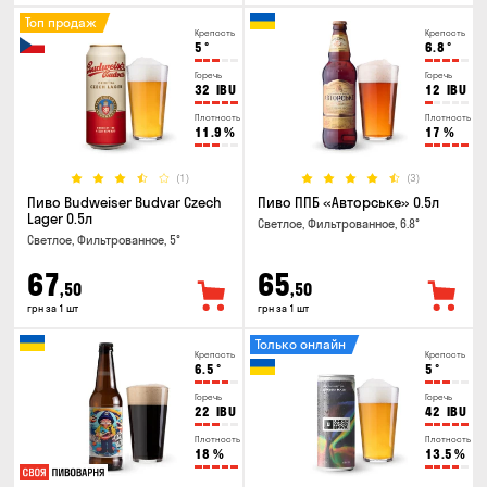
Топ продаж
Крепость
Крепость
5
°
6.8
°
Горечь
Горечь
32
IBU
12
IBU
Плотность
Плотность
11.9
%
17
%
(1)
(3)
Пиво Budweiser Budvar Czech
Пиво ППБ «Авторське» 0.5л
Lager 0.5л
Светлое, Фильтрованное, 6.8°
Светлое, Фильтрованное, 5°
67
65
,50
,50
грн за 1 шт
грн за 1 шт
Только онлайн
Крепость
Крепость
6.5
°
5
°
Горечь
Горечь
22
IBU
42
IBU
Плотность
Плотность
18
%
13.5
%