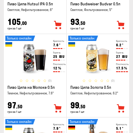
Пиво Ципа Hutsul IPA 0.5л
Пиво Budweiser Budvar 0.5л
Светлое, Нефильтрованное, 6°
Светлое, Фильтрованное, 5°
105
93
,00
,50
грн за 1 шт
грн за 1 шт
Только онлайн
Только онлайн
Крепость
Крепость
7.6
°
6.2
°
Горечь
Горечь
25
IBU
27
IBU
Плотность
Плотность
12
%
17.5
%
(0)
(0)
Пиво Ципа на Молоке 0.5л
Пиво Ципа Золота 0.5л
Темное, Нефильтрованное, 7.6°
Светлое, Нефильтрованное, 6.2°
97
99
,50
,50
грн за 1 шт
грн за 1 шт
Только онлайн
Только онлайн
Крепость
Крепость
7.9
°
5.1
°