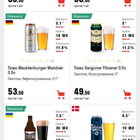
,50
,50
грн за 1 шт
грн за 1 шт
Новинка
Новинка
Крепость
Крепость
5.1
°
5
°
Горечь
Горечь
14
IBU
21
IBU
Плотность
Плотность
11.8
%
11.2
%
(0)
(0)
Пиво Mecklenburger Weisbier
Пиво Darguner Pilsener 0.5л
0.5л
Светлое, Фильтрованное, 5°
Светлое, Нефильтрованное, 5.1°
53
49
,50
,50
грн за 1 шт
грн за 1 шт
Новинка
Крепость
Крепость
7.4
°
0.5
°
Горечь
Горечь
30
IBU
10
IBU
Плотность
Плотность