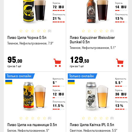
Горечь
Горечь
72
IBU
14
IBU
Плотность
Плотность
21
%
13
%
(0)
(0)
Пиво Ципа Чорна 0.5л
Пиво Kapuziner Weissbier
Dunkel 0.5л
Темное, Нефильтрованное, 7.9°
Темное, Нефильтрованное, 5.1°
95
129
,00
,50
грн за 1 шт
грн за 1 шт
Только онлайн
Только онлайн
Крепость
Крепость
5
°
5.5
°
Горечь
Горечь
12
IBU
36
IBU
Плотность
Плотность
11.5
%
13
%
(0)
(0)
Пиво Ципа на пшенице 0.5л
Пиво Ципа Квітка IPL 0.5л
Белое, Нефильтрованное, 5°
Светлое, Нефильтрованное, 5.5°