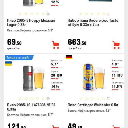
12
%
(0)
(0)
Пиво 2085-3 Hoppy Mexican
Набор пива Underwood Taste
Lager 0.33л
of Kyiv 0.33л x 7шт
Светлое, Нефильтрованное, 5.3°
69
663
,50
,50
грн за 1 шт
грн за 1 шт
Только онлайн
Крепость
Крепость
5.7
°
4.9
°
Горечь
Горечь
20
IBU
11
IBU
Плотность
Плотность
14
%
11.5
%
(0)
(0)
Пиво 2085-16.1 AZACCA NEIPA
Пиво Oettinger Weissbier 0.5л
0.33л
Белое, Нефильтрованное, 4.9°
Светлое, Нефильтрованное, 5.7°
121
49
,50
,50