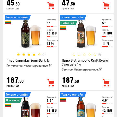
45
47
,50
,50
грн за 1 шт
грн за 1 шт
Только онлайн
Только онлайн
Крепость
Крепость
Новинка
5
°
5
°
Горечь
Горечь
15
IBU
14
IBU
Плотность
Плотность
12
%
11
%
(3)
(0)
Пиво Cannabis Semi-Dark 1л
Пиво Bistrampolio Craft Dvaro
Sviesusis 1л
Полутемное, Нефильтрованное, 5°
Светлое, Нефильтрованное, 5°
187
187
,50
,50
грн за 1 шт
грн за 1 шт
Только онлайн
Только онлайн
Крепость
Крепость
Новинка
5.5
°
4.6
°
Горечь
Горечь
16
IBU
12
IBU