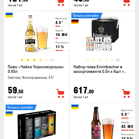
грн за 1 шт
грн за 1 шт
Только онлайн
Крепость
4.5
°
Горечь
10
IBU
Плотность
11
%
(1)
(0)
Пиво «Чайка Чорноморська»
Набор пива Krombacher в
0.45л
ассортименте 0.5л х 6шт +
термосумка
Светлое, Фильтрованное, 4.5°
59
617
,50
,00
грн за 1 шт
грн за 1 шт
Только онлайн
Крепость
5.5
°
Горечь
42
IBU
Плотность
14.5
%