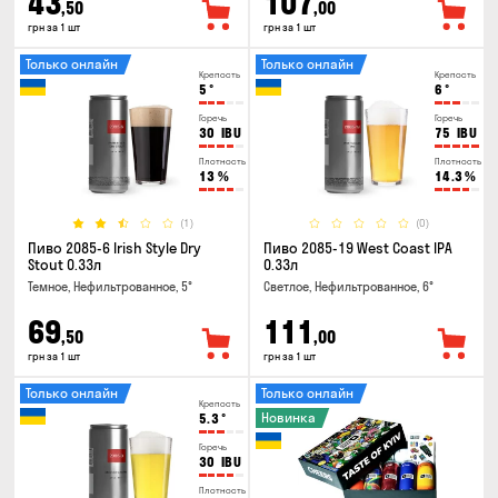
43
107
,50
,00
грн за 1 шт
грн за 1 шт
Только онлайн
Только онлайн
Крепость
Крепость
5
°
6
°
Горечь
Горечь
30
IBU
75
IBU
Плотность
Плотность
13
%
14.3
%
(1)
(0)
Пиво 2085-6 Irish Style Dry
Пиво 2085-19 West Coast IPA
Stout 0.33л
0.33л
Темное, Нефильтрованное, 5°
Светлое, Нефильтрованное, 6°
69
111
,50
,00
грн за 1 шт
грн за 1 шт
Только онлайн
Только онлайн
Крепость
Новинка
5.3
°
Горечь
30
IBU
Плотность