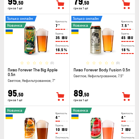
95
79
,50
,50
грн за 1 шт
грн за 1 шт
Только онлайн
Только онлайн
Крепость
Крепость
Новинка
Новинка
7
°
7.5
°
Горечь
Горечь
35
IBU
45
IBU
Плотность
Плотность
16.5
%
18
%
(0)
(0)
Пиво Forever The Big Apple
Пиво Forever Body Fusion 0.5л
0.5л
Светлое, Нефильтрованное, 7.5°
Светлое, Нефильтрованное, 7°
95
89
,50
,50
грн за 1 шт
грн за 1 шт
Новинка
Новинка
Крепость
Крепость
4
°
4
°
Горечь
Горечь
10
IBU
7
IBU
Плотность
Плотность