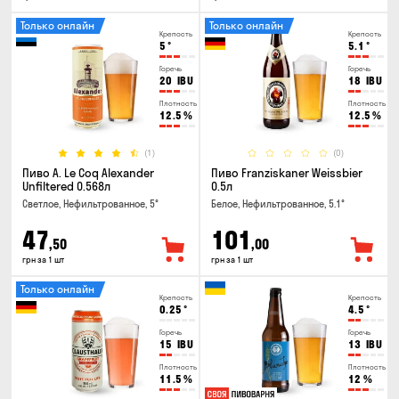
Только онлайн
Только онлайн
Крепость
Крепость
5
°
5.1
°
Горечь
Горечь
20
IBU
18
IBU
Плотность
Плотность
12.5
%
12.5
%
(1)
(0)
Пиво A. Le Coq Alexander
Пиво Franziskaner Weissbier
Unfiltered 0.568л
0.5л
Светлое, Нефильтрованное, 5°
Белое, Нефильтрованное, 5.1°
47
101
,50
,00
грн за 1 шт
грн за 1 шт
Только онлайн
Крепость
Крепость
0.25
°
4.5
°
Горечь
Горечь
15
IBU
13
IBU
Плотность
Плотность
11.5
%
12
%