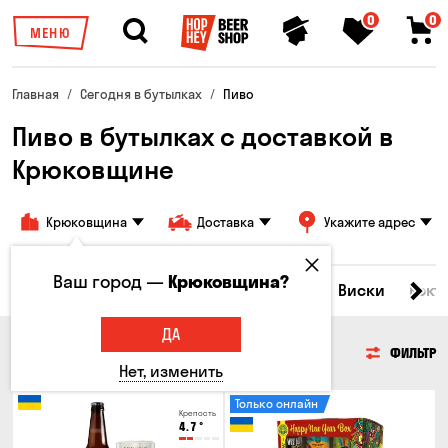
0
0
МЕНЮ
Главная
Сегодня в бутылках
Пиво
Пиво в бутылках с доставкой в
Крюковщине
Крюковщина
Доставка
Укажите адрес
Ваш город —
Крюковщина?
Все товары
Пиво
Сидр
Вино
Виски
Кокт
ДА
ПИВО
ФИЛЬТР
Нет, изменить
Только онлайн
Крепость
4.7
°