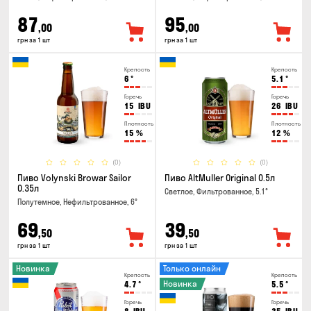
87
95
,00
,00
грн за 1 шт
грн за 1 шт
Крепость
Крепость
6
°
5.1
°
Горечь
Горечь
15
IBU
26
IBU
Плотность
Плотность
15
%
12
%
(0)
(0)
Пиво Volynski Browar Sailor
Пиво AltMuller Original 0.5л
0.35л
Светлое, Фильтрованное, 5.1°
Полутемное, Нефильтрованное, 6°
69
39
,50
,50
грн за 1 шт
грн за 1 шт
Новинка
Только онлайн
Крепость
Крепость
Новинка
4.7
°
5.5
°
Горечь
Горечь