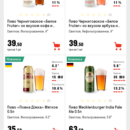
11
%
11
%
(0)
(0)
Пиво Черниговское «Белое
Пиво Черниговское «Белое
Fruter» со вкусом кофе и
Fruter» со вкусом арбуза и
апельсина 0.5 л
мяты 0.5л
Светлое, Фильтрованное, 4°
Светлое, Нефильтрованное, 4°
39
39
,50
,50
грн за 1 шт
грн за 1 шт
Новинка
Новинка
Крепость
Крепость
4.2
°
5.6
°
Горечь
Горечь
15
IBU
35
IBU
Плотность
Плотность
10.4
%
13.2
%
(0)
(0)
Пиво «Повна Діжка» Мягкое
Пиво Mecklenburger India Pale
0.5л
Ale 0.5л
Светлое, Фильтрованное, 4.2°
Светлое, Фильтрованное, 5.6°
35
63