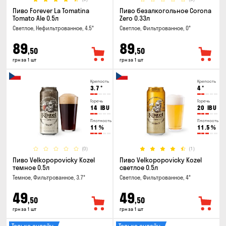
Пиво Forever La Tomatina
Пиво безалкогольное Corona
Tomato Ale 0.5л
Zero 0.33л
Светлое, Нефильтрованное, 4.5°
Светлое, Фильтрованное, 0°
89
89
,50
,50
грн за 1 шт
грн за 1 шт
Крепость
Крепость
3.7
°
4
°
Горечь
Горечь
14
IBU
20
IBU
Плотность
Плотность
11
%
11.5
%
(0)
(1)
Пиво Velkopopovicky Kozel
Пиво Velkopopovicky Kozel
темное 0.5л
светлое 0.5л
Темное, Фильтрованное, 3.7°
Светлое, Фильтрованное, 4°
49
49
,50
,50
грн за 1 шт
грн за 1 шт
Только онлайн
Только онлайн