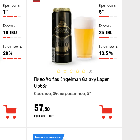
Крепость
Крепость
7
°
5
°
Горечь
Горечь
16
IBU
25
IBU
Плотность
Плотность
20
%
13.5
%
(0)
Пиво Volfas Engelman Galaxy Lager
0.568л
Светлое, Фильтрованное, 5°
57
,50
грн за 1 шт
Только онлайн