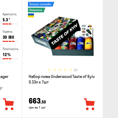
Только онлайн
Новинка
Крепость
5.3
°
Горечь
30
IBU
Плотность
12
%
(0)
Lager
Набор пива Underwood Taste of Kyiv
0.33л x 7шт
3°
663
,50
грн за 1 шт