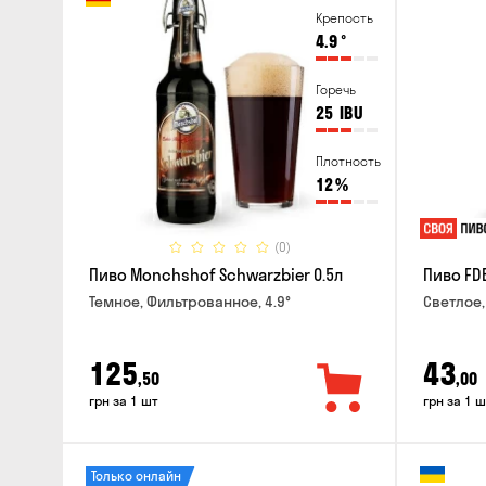
Крепость
4.9
°
Горечь
25
IBU
Плотность
12
%
(0)
Пиво Monchshof Schwarzbier 0.5л
Пиво FDB
Темное, Фильтрованное, 4.9°
Светлое,
125
43
,50
,00
грн за 1 шт
грн за 1 ш
Только онлайн