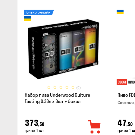
Только онлайн
(0)
Набор пива Underwood Culture
Пиво FD
Tasting 0.33л x 3шт + бокал
Светлое,
373
47
,50
,50
грн за 1 шт
грн за 1 ш