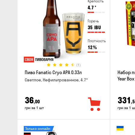
Крепость
4.7
°
Горечь
35
IBU
Плотность
12
%
(1)
Пиво Fanatic Cryo APA 0.33л
Набор п
Year Box
Светлое, Нефильтрованное, 4.7°
36
331
,00
,5
грн за 1 шт
грн за 1 ш
Только онлайн