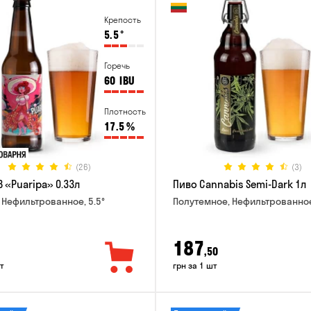
Крепость
5.5
°
Горечь
60
IBU
Плотность
17.5
%
(26)
(3)
 «Puaripa» 0.33л
Пиво Cannabis Semi-Dark 1л
 Нефильтрованное, 5.5°
Полутемное, Нефильтрованное
187
,50
т
грн за 1 шт