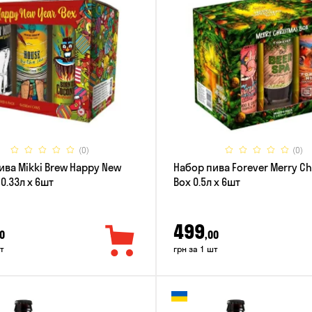
(0)
(0)
ива Mikki Brew Happy New
Набор пива Forever Merry C
 0.33л x 6шт
Box 0.5л x 6шт
499
0
,00
т
грн за 1 шт