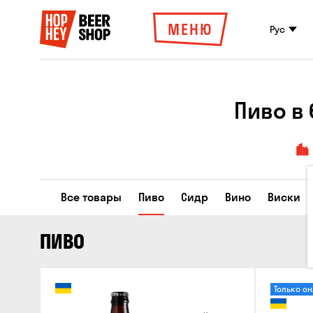
МЕНЮ
Рус
Пиво в
Все товары
Пиво
Сидр
Вино
Виски
ПИВО
Только о