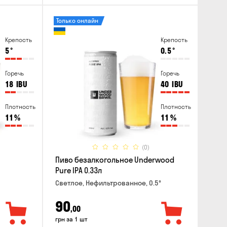
Только онлайн
Крепость
Крепость
5
°
0.5
°
Горечь
Горечь
18
IBU
40
IBU
Плотность
Плотность
11
%
11
%
(0)
Пиво безалкогольное Underwood
Pure IPA 0.33л
Светлое, Нефильтрованное, 0.5°
90
,00
грн за 1 шт