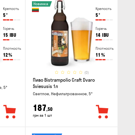
Новинка
Крепость
Крепость
5
°
5
°
Горечь
Горечь
15
IBU
14
IBU
Плотность
Плотность
12
%
11
%
(0)
Пиво Bistrampolio Craft Dvaro
Sviesusis 1л
, 5°
Светлое, Нефильтрованное, 5°
187
,50
грн за 1 шт