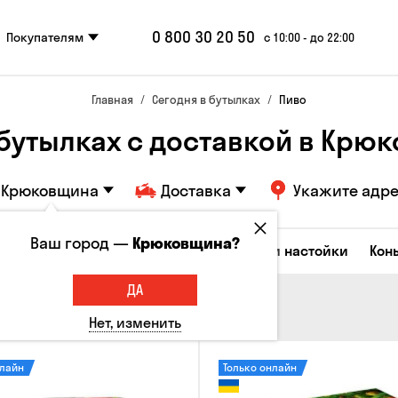
0 800 30 20 50
Покупателям
с 10:00 - до 22:00
Главная
Сегодня в бутылках
Пиво
 бутылках с доставкой в Крю
Крюковщина
Доставка
Укажите адр
Ваш город —
Крюковщина?
Коктейли
Водка
Соджу
Ликеры и настойки
Кон
ДА
Нет, изменить
нлайн
Только онлайн