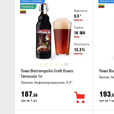
Только онлайн
Только о
Новинка
Крепость
5.5
°
Горечь
16
IBU
Плотность
12.2
%
(0)
Пиво Bistrampolio Craft Dvaro
Пиво Bis
Tamsusis 1л
Белое, Н
Темное, Нефильтрованное, 5.5°
187
193
,50
,5
грн за 1 шт
грн за 1 ш