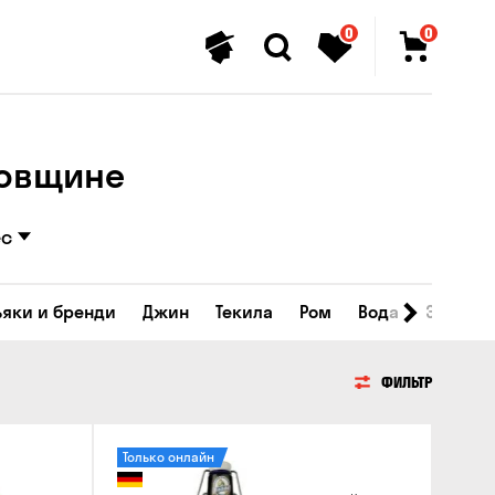
0
0
ковщине
ес
ьяки и бренди
Джин
Текила
Ром
Вода
Энергет
ФИЛЬТР
Только онлайн