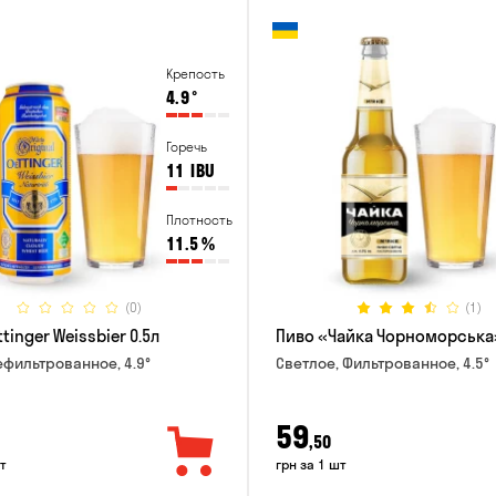
Крепость
4.9
°
Горечь
11
IBU
Плотность
11.5
%
(0)
(1)
tinger Weissbier 0.5л
Пиво «Чайка Чорноморська»
ефильтрованное, 4.9°
Светлое, Фильтрованное, 4.5°
59
,50
т
грн за 1 шт