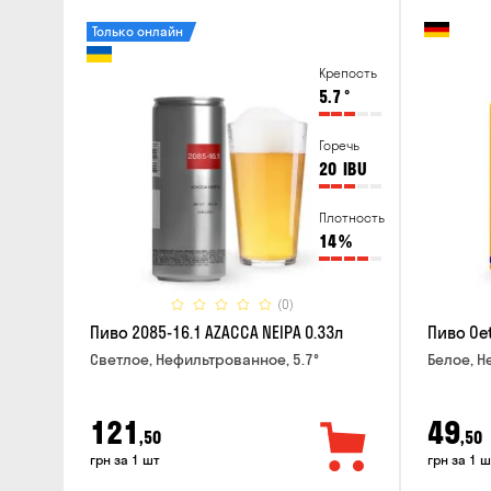
Только онлайн
Крепость
5.7
°
Горечь
20
IBU
Плотность
14
%
(0)
Пиво 2085-16.1 AZACCA NEIPA 0.33л
Пиво Oet
Светлое, Нефильтрованное, 5.7°
Белое, Н
121
49
,50
,50
грн за 1 шт
грн за 1 ш