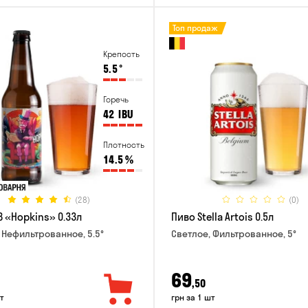
Топ продаж
Крепость
5.5
°
Горечь
42
IBU
Плотность
14.5
%
(28)
(0)
B «Hopkins» 0.33л
Пиво Stella Artois 0.5л
 Нефильтрованное, 5.5°
Светлое, Фильтрованное, 5°
69
,50
т
грн за 1 шт