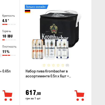
Только онлайн
Крепость
4.5
°
Горечь
10
IBU
Плотность
11
%
(0)
 0.45л
Набор пива Krombacher в
ассортименте 0.5л х 6шт +
термосумка
617
,00
грн за 1 шт