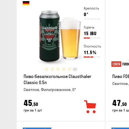
Крепость
0
°
Горечь
15
IBU
Плотность
11.5
%
(0)
Пиво безалкогольное Clausthaler
Пиво FDB
Classic 0.5л
Светлое,
Светлое, Фильтрованное, 0°
45
47
,50
,50
грн за 1 шт
грн за 1 ш