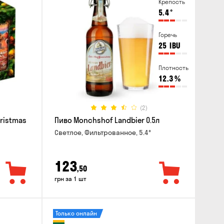
Крепость
5.4
°
Горечь
25
IBU
Плотность
12.3
%
(2)
hristmas
Пиво Monchshof Landbier 0.5л
Светлое, Фильтрованное, 5.4°
123
,50
грн за 1 шт
Только онлайн