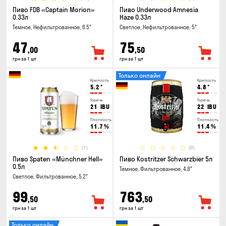
Пиво FDB «Captain Morion»
Пиво Underwood Amnesia
0.33л
Haze 0.33л
Темное, Нефильтрованное, 6.5°
Светлое, Нефильтрованное, 5°
47
75
,00
,50
грн за 1 шт
грн за 1 шт
Только онлайн
Крепость
Крепость
5.2
°
4.8
°
Горечь
Горечь
21
IBU
22
IBU
Плотность
Плотность
11.7
%
11.4
%
(1)
(0)
Пиво Spaten «Münchner Hell»
Пиво Kostritzer Schwarzbier 5л
0.5л
Темное, Фильтрованное, 4.8°
Светлое, Фильтрованное, 5.2°
99
763
,50
,50
грн за 1 шт
грн за 1 шт
Только онлайн