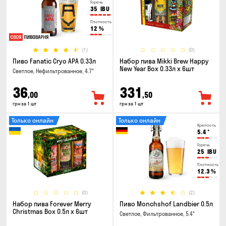
Горечь
35
IBU
Плотность
12
%
(1)
(0)
Пиво Fanatic Cryo APA 0.33л
Набор пива Mikki Brew Happy
New Year Box 0.33л x 6шт
Светлое, Нефильтрованное, 4.7°
36
331
,00
,50
грн за 1 шт
грн за 1 шт
Только онлайн
Только онлайн
Крепость
5.4
°
Горечь
25
IBU
Плотность
12.3
%
(0)
(2)
Набор пива Forever Merry
Пиво Monchshof Landbier 0.5л
Christmas Box 0.5л x 6шт
Светлое, Фильтрованное, 5.4°