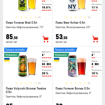
Плотность
Плотность
16.8
%
11
%
(0)
(0)
Пиво Forever Brat 0.5л
Пиво New Yorker 0.5л
Светлое, Нефильтрованное, 7.5°
Светлое, Фильтрованное, 4.5°
85
53
,50
,50
грн за 1 шт
грн за 1 шт
Только онлайн
Только онлайн
Крепость
Крепость
Новинка
Новинка
8
°
4
°
Горечь
Горечь
60
IBU
8
IBU
Плотность
Плотность
20
%
10
%
(0)
(0)
Пиво Volynski Browar Twelve
Пиво Forever Bones 0.5л
0.5л
Светлое, Нефильтрованное, 4°
Светлое, Нефильтрованное, 8°