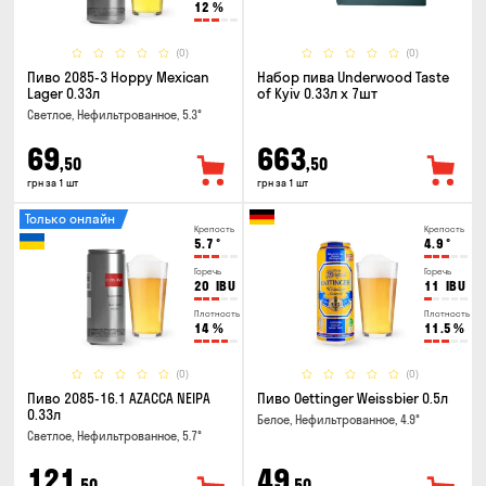
12
%
(0)
(0)
Пиво 2085-3 Hoppy Mexican
Набор пива Underwood Taste
Lager 0.33л
of Kyiv 0.33л x 7шт
Светлое, Нефильтрованное, 5.3°
69
663
,50
,50
грн за 1 шт
грн за 1 шт
Только онлайн
Крепость
Крепость
5.7
°
4.9
°
Горечь
Горечь
20
IBU
11
IBU
Плотность
Плотность
14
%
11.5
%
(0)
(0)
Пиво 2085-16.1 AZACCA NEIPA
Пиво Oettinger Weissbier 0.5л
0.33л
Белое, Нефильтрованное, 4.9°
Светлое, Нефильтрованное, 5.7°
121
49
,50
,50