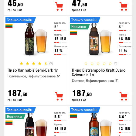
45
47
,50
,50
грн за 1 шт
грн за 1 шт
Только онлайн
Только онлайн
Крепость
Крепость
Новинка
5
°
5
°
Горечь
Горечь
15
IBU
14
IBU
Плотность
Плотность
12
%
11
%
(3)
(0)
Пиво Cannabis Semi-Dark 1л
Пиво Bistrampolio Craft Dvaro
Sviesusis 1л
Полутемное, Нефильтрованное, 5°
Светлое, Нефильтрованное, 5°
187
187
,50
,50
грн за 1 шт
грн за 1 шт
Только онлайн
Только онлайн
Крепость
Крепость
Новинка
5.5
°
4.6
°
Горечь
Горечь
16
IBU
12
IBU