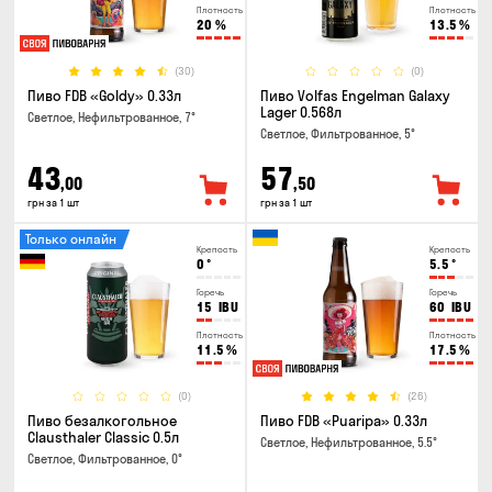
Плотность
Плотность
20
%
13.5
%
(30)
(0)
Пиво FDB «Goldy» 0.33л
Пиво Volfas Engelman Galaxy
Lager 0.568л
Светлое, Нефильтрованное, 7°
Светлое, Фильтрованное, 5°
43
57
,00
,50
грн за 1 шт
грн за 1 шт
Только онлайн
Крепость
Крепость
0
°
5.5
°
Горечь
Горечь
15
IBU
60
IBU
Плотность
Плотность
11.5
%
17.5
%
(0)
(26)
Пиво безалкогольное
Пиво FDB «Puaripa» 0.33л
Clausthaler Classic 0.5л
Светлое, Нефильтрованное, 5.5°
Светлое, Фильтрованное, 0°