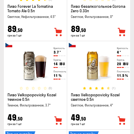
Пиво Forever La Tomatina
Пиво безалкогольное Corona
Tomato Ale 0.5л
Zero 0.33л
Светлое, Нефильтрованное, 4.5°
Светлое, Фильтрованное, 0°
89
89
,50
,50
грн за 1 шт
грн за 1 шт
Крепость
Крепость
3.7
°
4
°
Горечь
Горечь
14
IBU
20
IBU
Плотность
Плотность
11
%
11.5
%
(0)
(1)
Пиво Velkopopovicky Kozel
Пиво Velkopopovicky Kozel
темное 0.5л
светлое 0.5л
Темное, Фильтрованное, 3.7°
Светлое, Фильтрованное, 4°
49
49
,50
,50
грн за 1 шт
грн за 1 шт
Только онлайн
Только онлайн