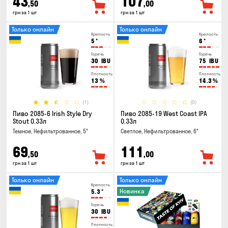
43
107
,50
,00
грн за 1 шт
грн за 1 шт
Только онлайн
Только онлайн
Крепость
Крепость
5
°
6
°
Горечь
Горечь
30
IBU
75
IBU
Плотность
Плотность
13
%
14.3
%
(1)
(0)
Пиво 2085-6 Irish Style Dry
Пиво 2085-19 West Coast IPA
Stout 0.33л
0.33л
Темное, Нефильтрованное, 5°
Светлое, Нефильтрованное, 6°
69
111
,50
,00
грн за 1 шт
грн за 1 шт
Только онлайн
Только онлайн
Крепость
Новинка
5.3
°
Горечь
30
IBU
Плотность