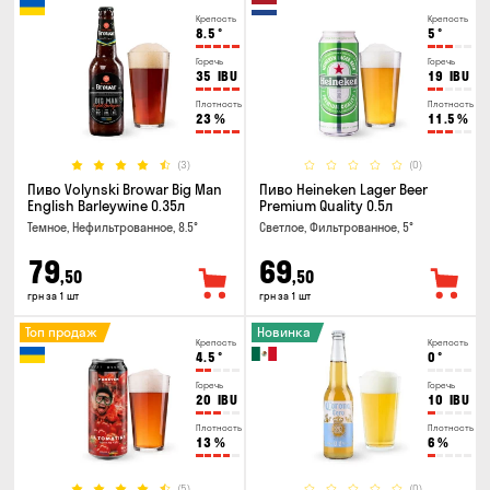
Крепость
Крепость
8.5
°
5
°
Горечь
Горечь
35
IBU
19
IBU
Плотность
Плотность
23
%
11.5
%
(3)
(0)
Пиво Volynski Browar Big Man
Пиво Heineken Lager Beer
English Barleywine 0.35л
Premium Quality 0.5л
Темное, Нефильтрованное, 8.5°
Светлое, Фильтрованное, 5°
79
69
,50
,50
грн за 1 шт
грн за 1 шт
Топ продаж
Новинка
Крепость
Крепость
4.5
°
0
°
Горечь
Горечь
20
IBU
10
IBU
Плотность
Плотность
13
%
6
%
(5)
(0)