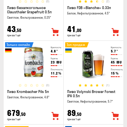
(0)
(2)
Пиво безалкогольное
Пиво FDB «Blanche» 0.33л
Clausthaler Grapefruit 0.5л
Белое, Нефильтрованное, 4.5°
Светлое, Фильтрованное, 0.25°
43
41
,50
,00
грн за 1 шт
грн за 1 шт
Только онлайн
Топ продаж
Крепость
Крепость
4.8
°
5.7
°
Горечь
Горечь
23
IBU
45
IBU
Плотность
Плотность
11.2
%
15
%
(0)
(1)
Пиво Krombacher Pils 5л
Пиво Volynski Browar Forest
IPA 0.5л
Светлое, Фильтрованное, 4.8°
Светлое, Нефильтрованное, 5.7°
679
89
,50
,50
грн за 1 шт
грн за 1 шт