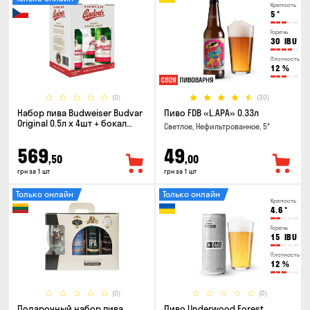
Крепость
5
°
Горечь
30
IBU
Плотность
12
%
(0)
(30)
Набор пива Budweiser Budvar
Пиво FDB «L.APA» 0.33л
Original 0.5л х 4шт + бокал
Светлое, Нефильтрованное, 5°
0.33л
569
49
,50
,00
грн за 1 шт
грн за 1 шт
Только онлайн
Только онлайн
Крепость
4.6
°
Горечь
15
IBU
Плотность
12
%
(0)
(0)
Подарочный набор пива
Пиво Underwood Forest