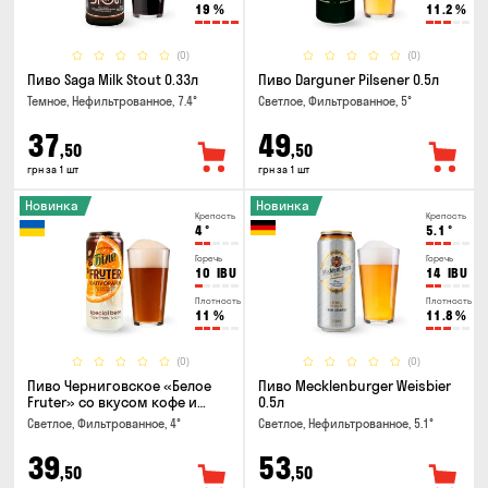
19
%
11.2
%
(0)
(0)
Пиво Saga Milk Stout 0.33л
Пиво Darguner Pilsener 0.5л
Темное, Нефильтрованное, 7.4°
Светлое, Фильтрованное, 5°
37
49
,50
,50
грн за 1 шт
грн за 1 шт
Новинка
Новинка
Крепость
Крепость
4
°
5.1
°
Горечь
Горечь
10
IBU
14
IBU
Плотность
Плотность
11
%
11.8
%
(0)
(0)
Пиво Черниговское «Белое
Пиво Mecklenburger Weisbier
Fruter» со вкусом кофе и
0.5л
апельсина 0.5 л
Светлое, Фильтрованное, 4°
Светлое, Нефильтрованное, 5.1°
39
53
,50
,50