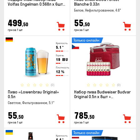
Volfas Engelman 0.568л x 6шт +
Blanche 0.33л
бокал 0.568л
Белое, Нефильтрованное, 4.6°
499
55
,50
,50
грн за 1 шт
грн за 1 шт
Только онлайн
Крепость
5.1
°
Горечь
19
IBU
Плотность
12
%
(0)
(0)
Пиво «Lowenbrau Original»
Набор пива Budweiser Budvar
0.5л
Original 0.5л x 8шт +
термосумка
Светлое, Фильтрованное, 5.1°
55
785
,50
,50
грн за 1 шт
грн за 1 шт
Только онлайн
Крепость
4.4
°