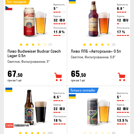
Топ продаж
Крепость
Крепость
5
°
6.8
°
Горечь
Горечь
32
IBU
12
IBU
Плотность
Плотность
11.9
%
17
%
(1)
(3)
Пиво Budweiser Budvar Czech
Пиво ППБ «Авторське» 0.5л
Lager 0.5л
Светлое, Фильтрованное, 6.8°
Светлое, Фильтрованное, 5°
67
65
,50
,50
грн за 1 шт
грн за 1 шт
Только онлайн
Крепость
Крепость
6.5
°
5
°
Горечь
Горечь
22
IBU
42
IBU
Плотность
Плотность
18
%
13.5
%
(26)
(0)