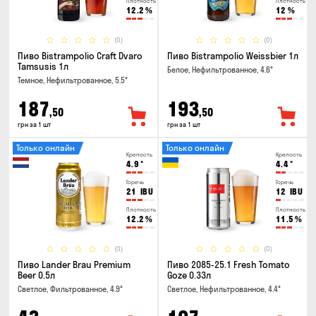
Плотность
Плотность
12.2
%
12
%
(0)
(0)
Пиво Bistrampolio Craft Dvaro
Пиво Bistrampolio Weissbier 1л
Tamsusis 1л
Белое, Нефильтрованное, 4.6°
Темное, Нефильтрованное, 5.5°
187
193
,50
,50
грн за 1 шт
грн за 1 шт
Только онлайн
Только онлайн
Крепость
Крепость
4.9
°
4.4
°
Горечь
Горечь
21
IBU
12
IBU
Плотность
Плотность
12.2
%
11.5
%
(0)
(0)
Пиво Lander Brau Premium
Пиво 2085-25.1 Fresh Tomato
Beer 0.5л
Goze 0.33л
Светлое, Фильтрованное, 4.9°
Светлое, Нефильтрованное, 4.4°