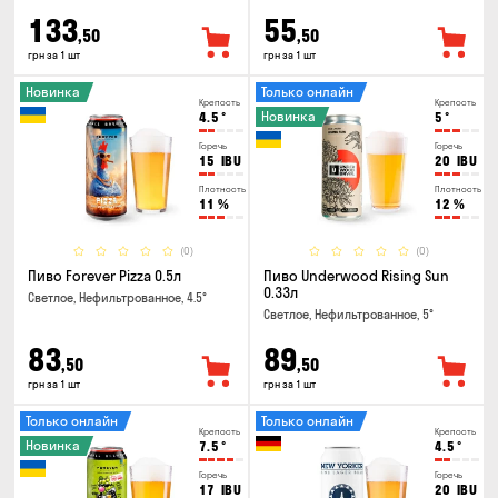
133
55
,50
,50
грн за 1 шт
грн за 1 шт
Новинка
Только онлайн
Крепость
Крепость
Новинка
4.5
°
5
°
Горечь
Горечь
15
IBU
20
IBU
Плотность
Плотность
11
%
12
%
(0)
(0)
Пиво Forever Pizza 0.5л
Пиво Underwood Rising Sun
0.33л
Светлое, Нефильтрованное, 4.5°
Светлое, Нефильтрованное, 5°
83
89
,50
,50
грн за 1 шт
грн за 1 шт
Только онлайн
Только онлайн
Крепость
Крепость
Новинка
7.5
°
4.5
°
Горечь
Горечь
17
IBU
20
IBU