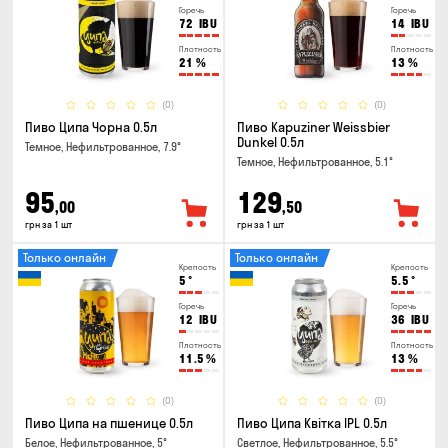
Горечь
Горечь
72
IBU
14
IBU
Плотность
Плотность
21
%
13
%
(0)
(0)
Пиво Ципа Чорна 0.5л
Пиво Kapuziner Weissbier
Dunkel 0.5л
Темное, Нефильтрованное, 7.9°
Темное, Нефильтрованное, 5.1°
95
129
,00
,50
грн за 1 шт
грн за 1 шт
Только онлайн
Только онлайн
Крепость
Крепость
5
°
5.5
°
Горечь
Горечь
12
IBU
36
IBU
Плотность
Плотность
11.5
%
13
%
(0)
(0)
Пиво Ципа на пшенице 0.5л
Пиво Ципа Квітка IPL 0.5л
Белое, Нефильтрованное, 5°
Светлое, Нефильтрованное, 5.5°