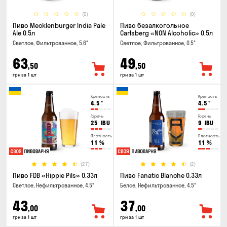
(0)
(0)
Пиво Mecklenburger India Pale
Пиво безалкогольное
Ale 0.5л
Carlsberg «NON Alcoholic» 0.5л
Светлое, Фильтрованное, 5.6°
Светлое, Фильтрованное, 0.5°
63
49
,50
,50
грн за 1 шт
грн за 1 шт
Крепость
Крепость
4.5
°
4.5
°
Горечь
Горечь
25
IBU
9
IBU
Плотность
Плотность
11
%
11
%
(27)
(2)
Пиво FDB «Hippie Pils» 0.33л
Пиво Fanatic Blanche 0.33л
Светлое, Нефильтрованное, 4.5°
Белое, Нефильтрованное, 4.5°
43
37
,00
,00
грн за 1 шт
грн за 1 шт