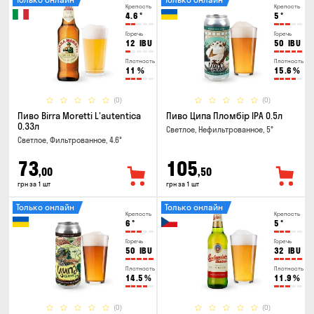
Крепость
Крепость
4.6
°
5
°
Горечь
Горечь
12
IBU
50
IBU
Плотность
Плотность
11
%
15.6
%
(0)
(0)
Пиво Birra Moretti L'autentica
Пиво Ципа Пломбір IPA 0.5л
0.33л
Светлое, Нефильтрованное, 5°
Светлое, Фильтрованное, 4.6°
73
105
,00
,50
грн за 1 шт
грн за 1 шт
Только онлайн
Только онлайн
Крепость
Крепость
6
°
5
°
Горечь
Горечь
50
IBU
32
IBU
Плотность
Плотность
14.5
%
11.9
%
(0)
(0)