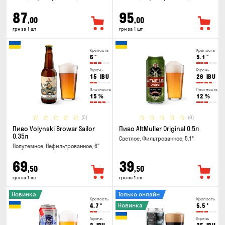
87
95
,00
,00
грн за 1 шт
грн за 1 шт
Крепость
Крепость
6
°
5.1
°
Горечь
Горечь
15
IBU
26
IBU
Плотность
Плотность
15
%
12
%
(0)
(0)
Пиво Volynski Browar Sailor
Пиво AltMuller Original 0.5л
0.35л
Светлое, Фильтрованное, 5.1°
Полутемное, Нефильтрованное, 6°
69
39
,50
,50
грн за 1 шт
грн за 1 шт
Новинка
Только онлайн
Крепость
Крепость
Новинка
4.7
°
5.5
°
Горечь
Горечь