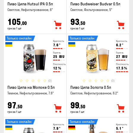
Пиво Ципа Hutsul IPA 0.5л
Пиво Budweiser Budvar 0.5л
Светлое, Нефильтрованное, 6°
Светлое, Фильтрованное, 5°
105
93
,00
,50
грн за 1 шт
грн за 1 шт
Только онлайн
Только онлайн
Крепость
Крепость
7.6
°
6.2
°
Горечь
Горечь
25
IBU
27
IBU
Плотность
Плотность
12
%
17.5
%
(0)
(0)
Пиво Ципа на Молоке 0.5л
Пиво Ципа Золота 0.5л
Темное, Нефильтрованное, 7.6°
Светлое, Нефильтрованное, 6.2°
97
99
,50
,50
грн за 1 шт
грн за 1 шт
Только онлайн
Только онлайн
Крепость
Крепость
7.9
°
5.1
°