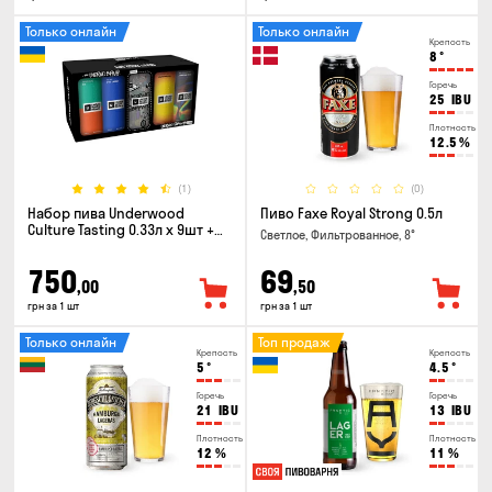
Только онлайн
Только онлайн
Крепость
8
°
Горечь
25
IBU
Плотность
12.5
%
(1)
(0)
Набор пива Underwood
Пиво Faxe Royal Strong 0.5л
Culture Tasting 0.33л x 9шт +
Светлое, Фильтрованное, 8°
бокал
750
69
,00
,50
грн за 1 шт
грн за 1 шт
Только онлайн
Топ продаж
Крепость
Крепость
5
°
4.5
°
Горечь
Горечь
21
IBU
13
IBU
Плотность
Плотность
12
%
11
%