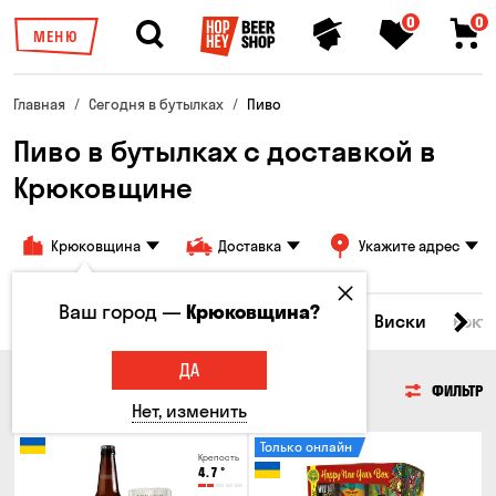
0
0
МЕНЮ
Главная
Сегодня в бутылках
Пиво
Пиво в бутылках с доставкой в
Крюковщине
Крюковщина
Доставка
Укажите адрес
Ваш город —
Крюковщина?
Все товары
Пиво
Сидр
Вино
Виски
Кокт
ДА
ПИВО
ФИЛЬТР
Нет, изменить
Только онлайн
Крепость
4.7
°