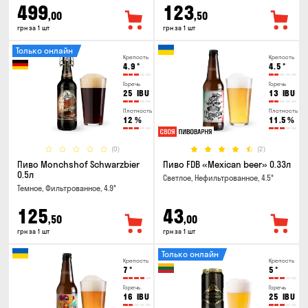
499
123
,00
,50
грн за 1 шт
грн за 1 шт
Только онлайн
Крепость
Крепость
4.9
°
4.5
°
Горечь
Горечь
25
IBU
13
IBU
Плотность
Плотность
12
%
11.5
%
(0)
(2)
Пиво Monchshof Schwarzbier
Пиво FDB «Mexican beer» 0.33л
0.5л
Светлое, Нефильтрованное, 4.5°
Темное, Фильтрованное, 4.9°
125
43
,50
,00
грн за 1 шт
грн за 1 шт
Только онлайн
Крепость
Крепость
7
°
5
°
Горечь
Горечь
16
IBU
25
IBU