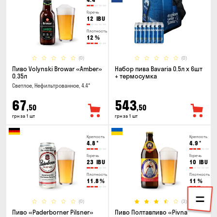
Горечь
12
IBU
Плотность
12
%
(0)
(0)
Пиво Volynski Browar «Amber»
Набор пива Bavaria 0.5л х 6шт
0.35л
+ термосумка
Светлое, Нефильтрованное, 4.4°
67
543
,50
,50
грн за 1 шт
грн за 1 шт
Крепость
Крепость
4.8
°
4.9
°
Горечь
Горечь
23
IBU
10
IBU
Плотность
Плотность
11.8
%
11
%
(0)
(3)
Пиво «Paderborner Pilsner»
Пиво Полтавпиво «Pivna