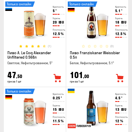
Только онлайн
Только онлайн
Крепость
Крепость
5
°
5.1
°
Горечь
Горечь
20
IBU
18
IBU
Плотность
Плотность
12.5
%
12.5
%
(1)
(0)
Пиво A. Le Coq Alexander
Пиво Franziskaner Weissbier
Unfiltered 0.568л
0.5л
Светлое, Нефильтрованное, 5°
Белое, Нефильтрованное, 5.1°
47
101
,50
,00
грн за 1 шт
грн за 1 шт
Только онлайн
Крепость
Крепость
0.25
°
4.5
°
Горечь
Горечь
15
IBU
13
IBU
Плотность
Плотность
11.5
%
12
%