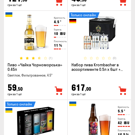
грн за 1 шт
грн за 1 шт
Только онлайн
Крепость
4.5
°
Горечь
10
IBU
Плотность
11
%
(1)
(0)
Пиво «Чайка Чорноморська»
Набор пива Krombacher в
0.45л
ассортименте 0.5л х 6шт +
термосумка
Светлое, Фильтрованное, 4.5°
59
617
,50
,00
грн за 1 шт
грн за 1 шт
Только онлайн
Крепость
5.5
°
Горечь
42
IBU
Плотность
14.5
%