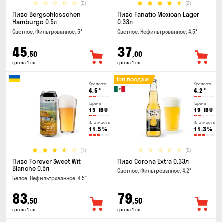
(0)
(2)
Пиво Bergschlosschen
Пиво Fanatic Mexican Lager
Hamburgo 0.5л
0.33л
Светлое, Фильтрованное, 5°
Светлое, Нефильтрованное, 4.5°
45
37
,50
,00
грн за 1 шт
грн за 1 шт
Топ продаж
Крепость
Крепость
4.5
°
4.2
°
Горечь
Горечь
15
IBU
19
IBU
Плотность
Плотность
11.5
%
11.3
%
(1)
(0)
Пиво Forever Sweet Wit
Пиво Corona Extra 0.33л
Blanche 0.5л
Светлое, Фильтрованное, 4.2°
Белое, Нефильтрованное, 4.5°
83
79
,50
,50
грн за 1 шт
грн за 1 шт