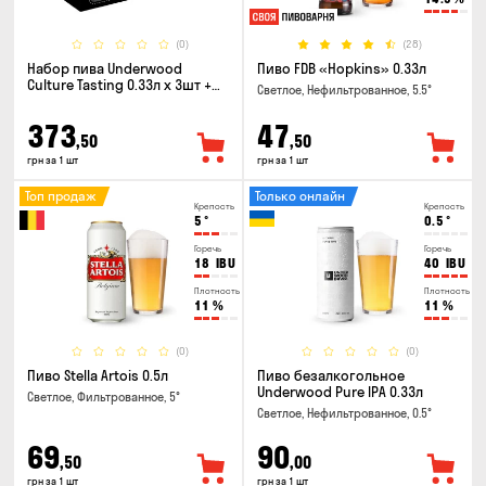
(0)
(28)
Набор пива Underwood
Пиво FDB «Hopkins» 0.33л
Culture Tasting 0.33л x 3шт +
Светлое, Нефильтрованное, 5.5°
бокал
373
47
,50
,50
грн за 1 шт
грн за 1 шт
Топ продаж
Только онлайн
Крепость
Крепость
5
°
0.5
°
Горечь
Горечь
18
IBU
40
IBU
Плотность
Плотность
11
%
11
%
(0)
(0)
Пиво Stella Artois 0.5л
Пиво безалкогольное
Underwood Pure IPA 0.33л
Светлое, Фильтрованное, 5°
Светлое, Нефильтрованное, 0.5°
69
90
,50
,00
грн за 1 шт
грн за 1 шт