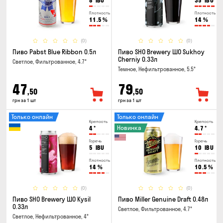
8
IBU
35
IBU
Плотность
Плотность
11.5
%
14
%
(0)
(0)
Пиво Pabst Blue Ribbon 0.5л
Пиво SHO Brewery ШО Sukhoy
Cherniy 0.33л
Светлое, Фильтрованное, 4.7°
Темное, Нефильтрованное, 5.5°
47
79
,50
,50
грн за 1 шт
грн за 1 шт
Только онлайн
Только онлайн
Крепость
Крепость
Новинка
4
°
4.7
°
Горечь
Горечь
5
IBU
10
IBU
Плотность
Плотность
14
%
10.5
%
(0)
(0)
Пиво SHO Brewery ШО Kysil
Пиво Miller Genuine Draft 0.48л
0.33л
Светлое, Фильтрованное, 4.7°
Светлое, Нефильтрованное, 4°