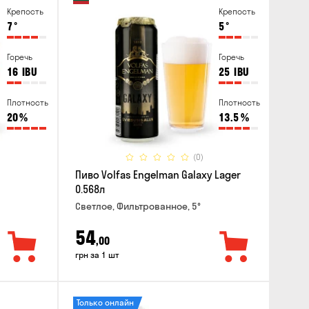
Крепость
Крепость
7
°
5
°
Горечь
Горечь
16
IBU
25
IBU
Плотность
Плотность
20
%
13.5
%
(0)
Пиво Volfas Engelman Galaxy Lager
0.568л
Светлое, Фильтрованное, 5°
54
,00
грн за 1 шт
Только онлайн