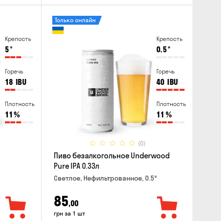
Только онлайн
Крепость
Крепость
5
°
0.5
°
Горечь
Горечь
18
IBU
40
IBU
Плотность
Плотность
11
%
11
%
(0)
Пиво безалкогольное Underwood
Pure IPA 0.33л
Светлое, Нефильтрованное, 0.5°
85
,00
грн за 1 шт