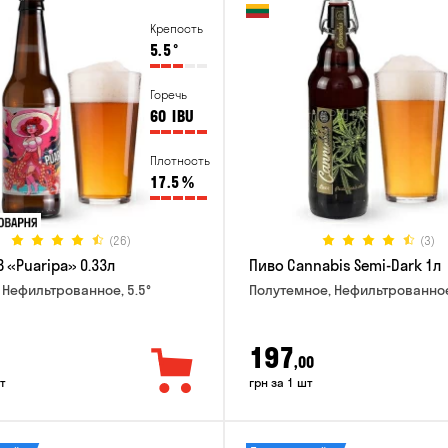
Крепость
5.5
°
Горечь
60
IBU
Плотность
17.5
%
(26)
(3)
 «Puaripa» 0.33л
Пиво Cannabis Semi-Dark 1л
 Нефильтрованное, 5.5°
Полутемное, Нефильтрованное
197
,00
т
грн за 1 шт