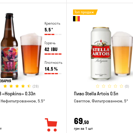
Топ продаж
Крепость
5.5
°
Горечь
42
IBU
Плотность
14.5
%
(28)
(0)
B «Hopkins» 0.33л
Пиво Stella Artois 0.5л
 Нефильтрованное, 5.5°
Светлое, Фильтрованное, 5°
69
,50
т
грн за 1 шт