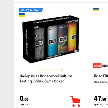
Только онлайн
(0)
Набор пива Underwood Culture
Пиво FD
Tasting 0.33л x 3шт + бокал
Светлое,
0
47
,00
,50
грн за 1
грн за 1 ш