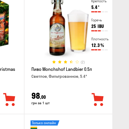
Крепость
5.4
°
Горечь
25
IBU
Плотность
12.3
%
(2)
hristmas
Пиво Monchshof Landbier 0.5л
Светлое, Фильтрованное, 5.4°
98
,00
грн за 1 шт
Только онлайн