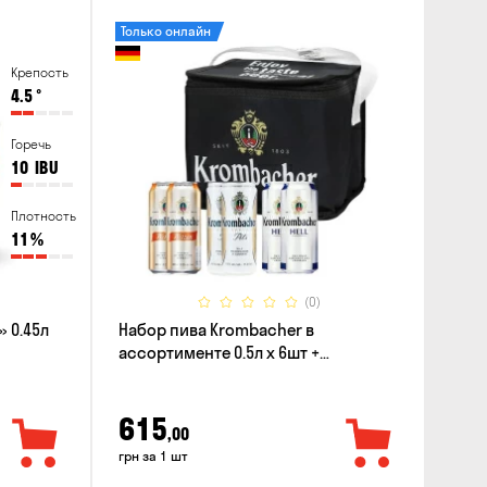
Только онлайн
Крепость
4.5
°
Горечь
10
IBU
Плотность
11
%
(0)
 0.45л
Набор пива Krombacher в
ассортименте 0.5л х 6шт +
термосумка
615
,00
грн за 1 шт