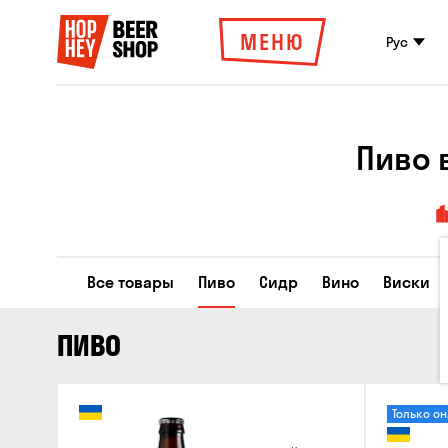
МЕНЮ
Рус
Пиво 
Все товары
Пиво
Сидр
Вино
Виски
ПИВО
Только о