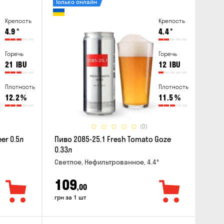
Только онлайн
Крепость
Крепость
4.9
°
4.4
°
Горечь
Горечь
21
IBU
12
IBU
Плотность
Плотность
12.2
%
11.5
%
(0)
er 0.5л
Пиво 2085-25.1 Fresh Tomato Goze
0.33л
Светлое, Нефильтрованное, 4.4°
109
,00
грн за 1 шт