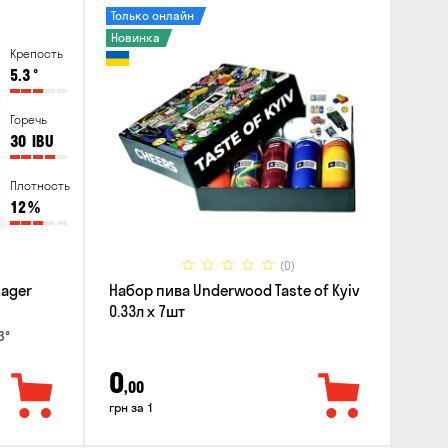
Только онлайн
Новинка
Крепость
5.3
°
Горечь
30
IBU
Плотность
12
%
(0)
Lager
Набор пива Underwood Taste of Kyiv
0.33л x 7шт
3°
0
,00
грн за 1