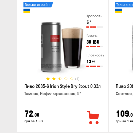
Только онлайн
Только о
Крепость
5
°
Горечь
30
IBU
Плотность
13
%
(1)
Пиво 2085-6 Irish Style Dry Stout 0.33л
Пиво 208
Темное, Нефильтрованное, 5°
Светлое,
72
109
,00
,0
грн за 1 шт
грн за 1 ш