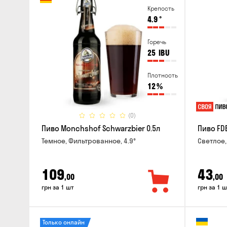
Крепость
4.9
°
Горечь
25
IBU
Плотность
12
%
(0)
Пиво Monchshof Schwarzbier 0.5л
Пиво FDB
Темное, Фильтрованное, 4.9°
Светлое,
109
43
,00
,00
грн за 1 шт
грн за 1 ш
Только онлайн