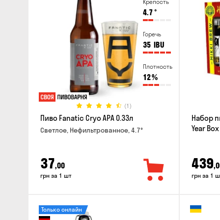
Крепость
4.7
°
Горечь
35
IBU
Плотность
12
%
(1)
Пиво Fanatic Cryo APA 0.33л
Набор п
Year Box
Светлое, Нефильтрованное, 4.7°
37
439
,00
,0
грн за 1 шт
грн за 1 ш
Только онлайн