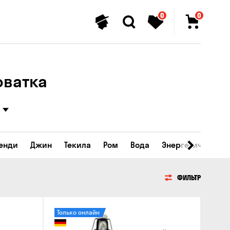
0
0
оватка
ренди
Джин
Текила
Ром
Вода
Энергетические 
ФИЛЬТР
Только онлайн