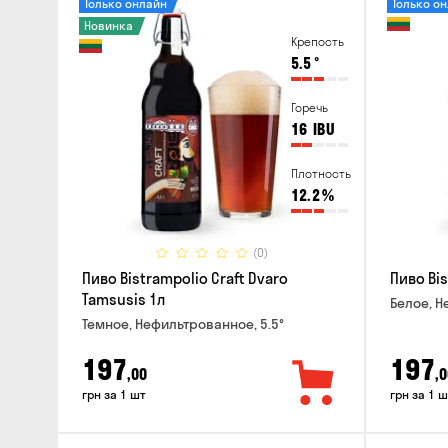
Только онлайн
Только о
Новинка
Крепость
5.5
°
Горечь
16
IBU
Плотность
12.2
%
(0)
Пиво Bistrampolio Craft Dvaro
Пиво Bis
Tamsusis 1л
Белое, Н
Темное, Нефильтрованное, 5.5°
197
197
,00
,0
грн за 1 шт
грн за 1 ш