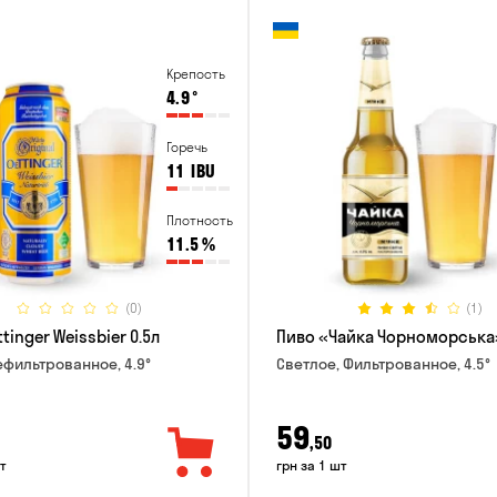
Крепость
4.9
°
Горечь
11
IBU
Плотность
11.5
%
(0)
(1)
tinger Weissbier 0.5л
Пиво «Чайка Чорноморська»
ефильтрованное, 4.9°
Светлое, Фильтрованное, 4.5°
59
,50
т
грн за 1 шт