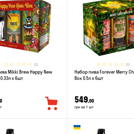
(0)
(0)
ива Mikki Brew Happy New
Набор пива Forever Merry C
 0.33л x 6шт
Box 0.5л x 6шт
549
0
,00
т
грн за 1 шт