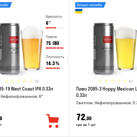
нлайн
Только онлайн
Крепость
6
°
Горечь
75
IBU
Плотность
14.3
%
(0)
(0)
5-19 West Coast IPA 0.33л
Пиво 2085-3 Hoppy Mexican 
0.33л
 Нефильтрованное, 6°
Светлое, Нефильтрованное, 5.
72
0
,00
т
грн за 1 шт