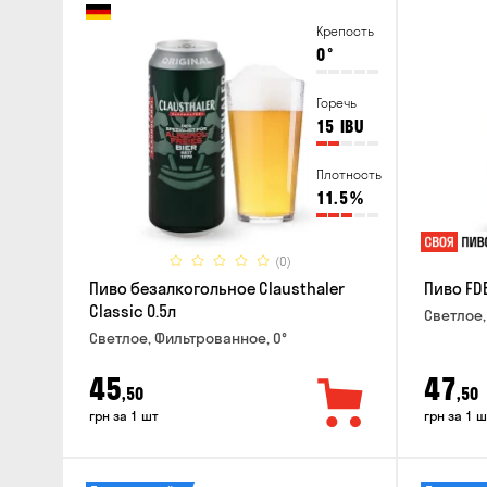
Крепость
0
°
Горечь
15
IBU
Плотность
11.5
%
(0)
Пиво безалкогольное Clausthaler
Пиво FDB
Classic 0.5л
Светлое,
Светлое, Фильтрованное, 0°
45
47
,50
,50
грн за 1 шт
грн за 1 ш