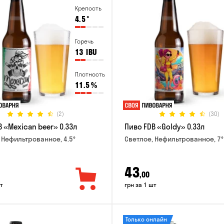
Крепость
4.5
°
Горечь
13
IBU
Плотность
11.5
%
(2)
(30)
 «Mexican beer» 0.33л
Пиво FDB «Goldy» 0.33л
 Нефильтрованное, 4.5°
Светлое, Нефильтрованное, 7°
43
,00
т
грн за 1 шт
Только онлайн