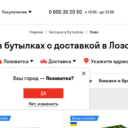
0 800 30 20 50
Покупателям
с 10:00 - до 22:00
Главная
Сегодня в бутылках
Пиво
в бутылках с доставкой в Лоз
Лозоватка
Доставка
Укажите адрес
Ваш город —
Лозоватка?
Коктейли
Соджу
Ликеры и настойки
Коньяки и б
ДА
Нет, изменить
нлайн
Только онлайн