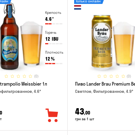
нлайн
Только онлайн
Крепость
4.6
°
Горечь
12
IBU
Плотность
12
%
(0)
(0)
trampolio Weissbier 1л
Пиво Lander Brau Premium Be
ефильтрованное, 4.6°
Светлое, Фильтрованное, 4.9°
43
0
,00
т
грн за 1 шт