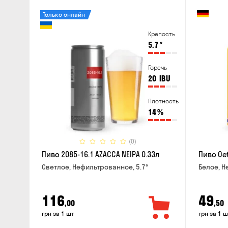
Только онлайн
Крепость
5.7
°
Горечь
20
IBU
Плотность
14
%
(0)
Пиво 2085-16.1 AZACCA NEIPA 0.33л
Пиво Oet
Светлое, Нефильтрованное, 5.7°
Белое, Н
116
49
,00
,50
грн за 1 шт
грн за 1 ш