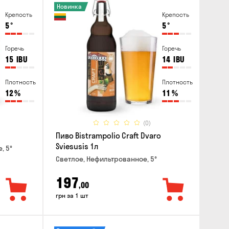
Новинка
Крепость
Крепость
5
°
5
°
Горечь
Горечь
15
IBU
14
IBU
Плотность
Плотность
12
%
11
%
(0)
Пиво Bistrampolio Craft Dvaro
Sviesusis 1л
, 5°
Светлое, Нефильтрованное, 5°
197
,00
грн за 1 шт