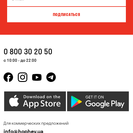
Вита-Почтовая
Вишневое
ПОДПИСАТЬСЯ
Власовка
Вольная Терешковка
Вольное
Ворзель
Вышгород
Гатное
0 800 30 20 50
Гнедин
Гора
с 10:00 - до 22:00
Горбаневка
Горенка
Гостомель
Дмитровка
Днепр
Елизаветовка
Зазимье
Запорожье
Ирпень
Калиновка
Для коммерческих предложений
Каменные Потоки
Каменское
info@hophey.ua