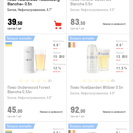
Blanche» 0.5л
Blanche 0.5л
Белое, Нефильтрованное, 4.7°
Белое, Нефильтрованное, 4.5°
39
83
,50
,50
Немає в наявності
грн за 1 шт
грн за 1 шт
Только онлайн
Только онлайн
Крепость
Крепость
4.6
°
4.9
°
Горечь
Горечь
15
IBU
13
IBU
Плотность
Плотность
12
%
11.5
%
(0)
(0)
Пиво Underwood Forest
Пиво HoeGaarden Witbier 0.5л
Blanche 0.33л
Белое, Нефильтрованное, 4.9°
Белое, Нефильтрованное, 4.6°
45
92
,00
,00
Немає в наявності
Немає в наявності
грн за 1 шт
грн за 1 шт
Только онлайн
Только онлайн
Крепость
Крепость
4.5
°
5
°