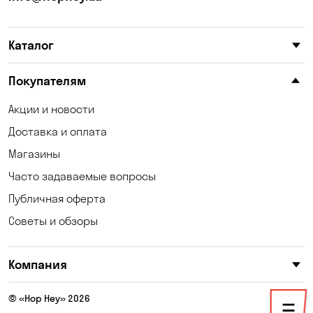
Карнауховка
Катериновка
Каталог
Келеберда
Киев
Клинцы
Княжичи
Покупателям
Корсунцы
Котовка
Акции и новости
Доставка и оплата
Коцюбинское
Кошары
Магазины
Красноселка
Кременчуг
Часто задаваемые вопросы
Кривой Рог
Кривуши
Публичная оферта
Советы и обзоры
Кропивницкий
Крюковщина
Кулеши
Кушугум
Компания
Лески
Лесники
© «Hop Hey» 2026
Лозоватка
Маламовка