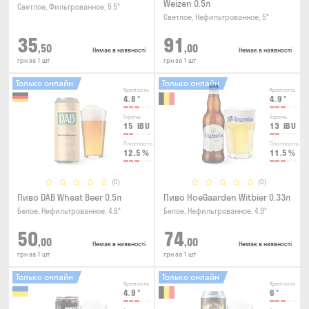
Weizen 0.5л
Светлое, Фильтрованное, 5.5°
Светлое, Нефильтрованное, 5°
35
91
,50
,00
Немає в наявності
Немає в наявності
грн за 1 шт
грн за 1 шт
Только онлайн
Только онлайн
Крепость
Крепость
4.8
°
4.9
°
Горечь
Горечь
15
IBU
13
IBU
Плотность
Плотность
12.5
%
11.5
%
(0)
(0)
Пиво DAB Wheat Beer 0.5л
Пиво HoeGaarden Witbier 0.33л
Белое, Нефильтрованное, 4.8°
Белое, Нефильтрованное, 4.9°
50
74
,00
,00
Немає в наявності
Немає в наявності
грн за 1 шт
грн за 1 шт
Только онлайн
Только онлайн
Крепость
Крепость
4.9
°
6
°