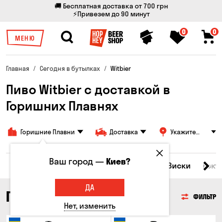
🚚 Бесплатная доставка от 700 грн
⚡Привезем до 90 минут
0
0
МЕНЮ
Главная
Сегодня в бутылках
Witbier
Пиво Witbier с доставкой в
Горишних Плавнях
Горишние Плавни
Доставка
Укажите
адрес
Ваш город —
Киев?
Все товары
Пиво
Сидр
Вино
Виски
Кокт
ДА
ПИВО
ФИЛЬТР
Нет, изменить