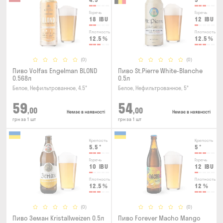
Горечь
Горечь
18
IBU
12
IBU
Плотность
Плотность
12.5
%
12.5
%
(0)
(0)
Пиво Volfas Engelman BLOND
Пиво St.Pierre White-Blanche
0.568л
0.5л
Белое, Нефильтрованное, 4.5°
Белое, Нефильтрованное, 5°
59
54
,00
,00
Немає в наявності
Немає в наявності
грн за 1 шт
грн за 1 шт
Крепость
Крепость
5.5
°
5
°
Горечь
Горечь
10
IBU
12
IBU
Плотность
Плотность
12.5
%
12
%
(0)
(0)
Пиво Земан Kristallweizen 0.5л
Пиво Forever Macho Mango