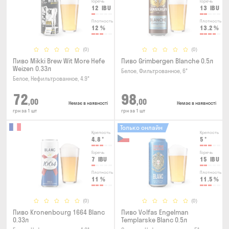
Горечь
Горечь
12
IBU
13
IBU
Плотность
Плотность
12
%
13.2
%
(0)
(0)
Пиво Mikki Brew Wit More Hefe
Пиво Grimbergen Blanche 0.5л
Weizen 0.33л
Белое, Фильтрованное, 6°
Белое, Нефильтрованное, 4.9°
72
98
,00
,00
Немає в наявності
Немає в наявності
грн за 1 шт
грн за 1 шт
Только онлайн
Крепость
Крепость
4.8
°
5
°
Горечь
Горечь
7
IBU
15
IBU
Плотность
Плотность
11
%
11.5
%
(0)
(0)
Пиво Kronenbourg 1664 Blanc
Пиво Volfas Engelman
0.33л
Templarske Blanc 0.5л