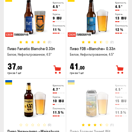
Крепость
Крепость
4.5
°
4.5
°
Горечь
Горечь
9
IBU
13
IBU
Плотность
Плотность
11
%
12
%
(2)
(2)
Пиво Fanatic Blanche 0.33л
Пиво FDB «Blanche» 0.33л
Белое, Нефильтрованное, 4.5°
Белое, Нефильтрованное, 4.5°
37
41
,00
,00
грн за 1 шт
грн за 1 шт
Крепость
Крепость
4.7
°
4.5
°
Горечь
Горечь
10
IBU
15
IBU
Плотность
Плотность
11.5
%
11.5
%
(0)
(1)
Пиво Уманьпиво «Waissburg
Пиво Forever Sweet Wit