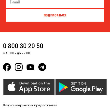
Великая Северинка
Вита-Почтовая
Вишневое
Власовка
ПОДПИСАТЬСЯ
Вольная Терешковка
Вольное
Ворзель
Вышгород
Гатное
Гнедин
0 800 30 20 50
Гора
Горбаневка
с 10:00 - до 22:00
Горенка
Горишние Плавни
Гостомель
Дмитровка
Днепр
Елизаветовка
Зазимье
Запорожье
Ирпень
Калиновка
Для коммерческих предложений