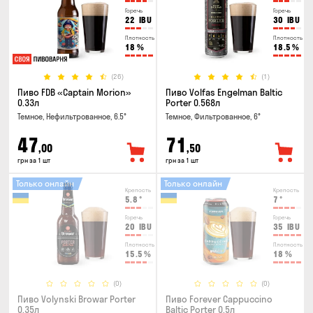
Горечь
Горечь
22
IBU
30
IBU
Плотность
Плотность
18
%
18.5
%
(26)
(1)
Пиво FDB «Captain Morion»
Пиво Volfas Engelman Baltic
0.33л
Porter 0.568л
Темное, Нефильтрованное, 6.5°
Темное, Фильтрованное, 6°
47
71
,00
,50
грн за 1 шт
грн за 1 шт
Только онлайн
Только онлайн
Крепость
Крепость
5.8
°
7
°
Горечь
Горечь
20
IBU
35
IBU
Плотность
Плотность
15.5
%
18
%
(0)
(0)
Пиво Volynski Browar Porter
Пиво Forever Cappuccino
0.35л
Baltic Porter 0.5л