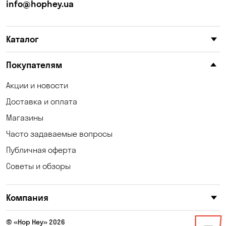
Каменные Потоки
Каменское
info@hophey.ua
Карнауховка
Катериновка
Каталог
Келеберда
Киев
Клинцы
Княжичи
Покупателям
Корсунцы
Котовка
Акции и новости
Доставка и оплата
Коцюбинское
Кошары
Магазины
Красноселка
Кременчуг
Часто задаваемые вопросы
Кривой Рог
Кривуши
Публичная оферта
Советы и обзоры
Кропивницкий
Крюковщина
Кулеши
Кушугум
Компания
Лески
Лесники
© «Hop Hey» 2026