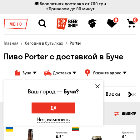
🚚 Бесплатная доставка от 700 грн
⚡Привезем до 90 минут
0
0
МЕНЮ
Главная
Сегодня в бутылках
Porter
Пиво Porter с доставкой в Буче
Буча
Доставка
Укажите адрес
Ваш город —
Буча?
Все товары
Пиво
Сидр
Вино
Виски
Кокт
ДА
ПИВО
ФИЛЬТР
Нет, изменить
Крепость
Крепость
6.5
°
6
°