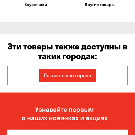
Вкусняшки
Другие товары
Эти товары также доступны в
таких городах:
Авангард
Александровка
Показать все города
Бабурка
Балабино
Белая Церковь
Белогородка
Узнавайте первым
Бережинка
Борисполь
о наших новинках и акциях
Боярка
Бровары