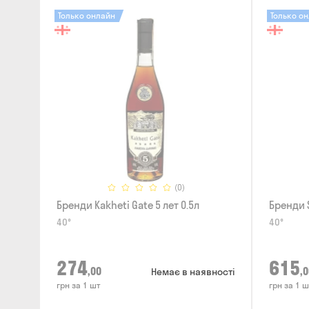
Только онлайн
Только о
(0)
Бренди Kakheti Gate 5 лет 0.5л
Бренди S
40°
40°
274
615
,00
,0
Немає в наявності
грн за 1 шт
грн за 1 ш