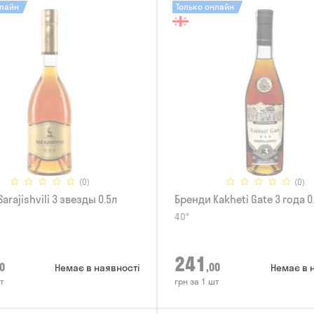
нлайн
Только онлайн
(0)
(0)
arajishvili 3 звезды 0.5л
Бренди Kakheti Gate 3 года 0
40°
241
0
,00
Немає в наявності
Немає в 
т
грн за 1 шт