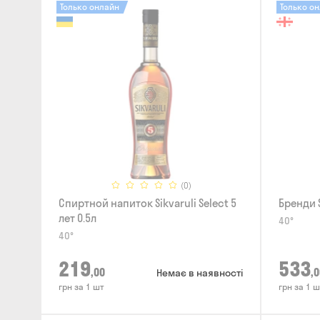
Только онлайн
Только о
(0)
Спиртной напиток Sikvaruli Select 5
Бренди S
лет 0.5л
40°
40°
219
533
,00
,0
Немає в наявності
грн за 1 шт
грн за 1 ш