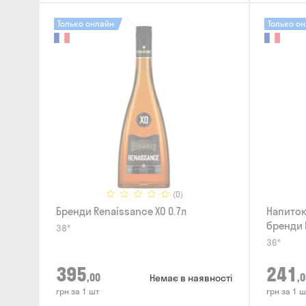
Только онлайн
Только о
(0)
Бренди Renaissance XO 0.7л
Напиток
бренди 
38°
Apple 0.
36°
395
241
,00
,0
Немає в наявності
грн за 1 шт
грн за 1 ш