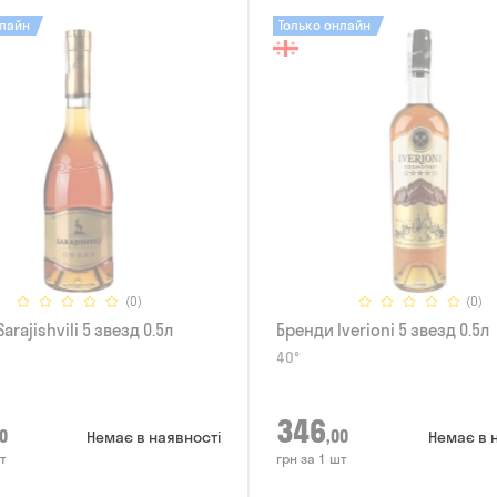
нлайн
Только онлайн
(0)
(0)
arajishvili 5 звезд 0.5л
Бренди Iverioni 5 звезд 0.5л
40°
346
0
,00
Немає в наявності
Немає в 
т
грн за 1 шт