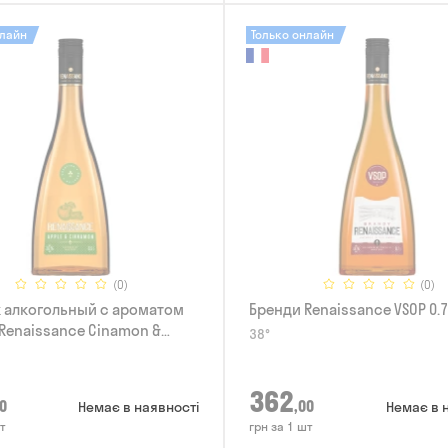
нлайн
Только онлайн
(0)
(0)
 алкогольный с ароматом
Бренди Renaissance VSOP 0.
Renaissance Cinamon &
38°
5л
362
0
,00
Немає в наявності
Немає в 
т
грн за 1 шт