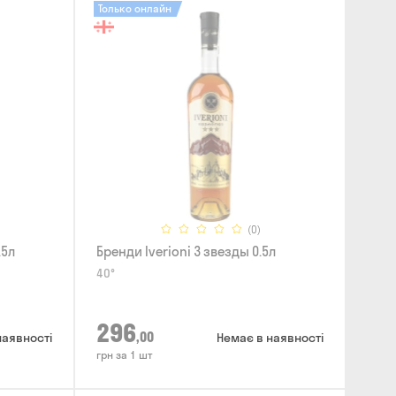
Только онлайн
(0)
.5л
Бренди Iverioni 3 звезды 0.5л
40°
296
,00
наявності
Немає в наявності
грн за 1 шт