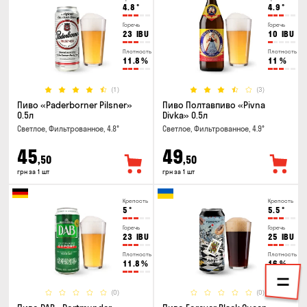
4.8
°
4.9
°
Горечь
Горечь
23
IBU
10
IBU
Плотность
Плотность
11.8
%
11
%
(1)
(3)
Пиво «Paderborner Pilsner»
Пиво Полтавпиво «Pivna
0.5л
Divka» 0.5л
Светлое, Фильтрованное, 4.8°
Светлое, Фильтрованное, 4.9°
45
49
,50
,50
грн за 1 шт
грн за 1 шт
Крепость
Крепость
5
°
5.5
°
Горечь
Горечь
23
IBU
25
IBU
Плотность
Плотность
11.8
%
16
%
(0)
(0)