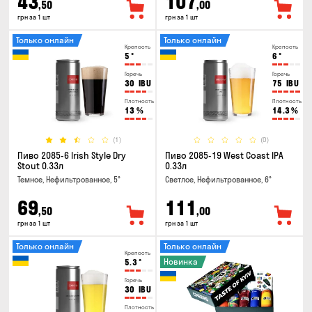
43
107
,50
,00
грн за 1 шт
грн за 1 шт
Только онлайн
Только онлайн
Крепость
Крепость
5
°
6
°
Горечь
Горечь
30
IBU
75
IBU
Плотность
Плотность
13
%
14.3
%
(1)
(0)
Пиво 2085-6 Irish Style Dry
Пиво 2085-19 West Coast IPA
Stout 0.33л
0.33л
Темное, Нефильтрованное, 5°
Светлое, Нефильтрованное, 6°
69
111
,50
,00
грн за 1 шт
грн за 1 шт
Только онлайн
Только онлайн
Крепость
Новинка
5.3
°
Горечь
30
IBU
Плотность