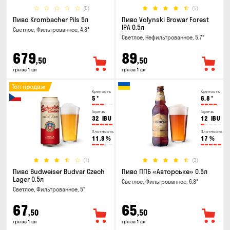
(0)
(1)
Пиво Krombacher Pils 5л
Пиво Volynski Browar Forest
IPA 0.5л
Светлое, Фильтрованное, 4.8°
Светлое, Нефильтрованное, 5.7°
679
89
,50
,50
грн за 1 шт
грн за 1 шт
Топ продаж
Крепость
Крепость
5
°
6.8
°
Горечь
Горечь
32
IBU
12
IBU
Плотность
Плотность
11.9
%
17
%
(1)
(3)
Пиво Budweiser Budvar Czech
Пиво ППБ «Авторське» 0.5л
Lager 0.5л
Светлое, Фильтрованное, 6.8°
Светлое, Фильтрованное, 5°
67
65
,50
,50
грн за 1 шт
грн за 1 шт