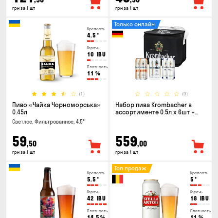
грн за 1 шт
грн за 1 шт
Только онлайн
Крепость
4.5
°
Горечь
10
IBU
Плотность
11
%
(1)
(0)
Пиво «Чайка Чорноморська»
Набор пива Krombacher в
0.45л
ассортименте 0.5л х 6шт +
термосумка
Светлое, Фильтрованное, 4.5°
59
559
,50
,00
грн за 1 шт
грн за 1 шт
Топ продаж
Крепость
Крепость
5.5
°
5
°
Горечь
Горечь
42
IBU
18
IBU
Плотность
Плотность
14.5
%
11
%