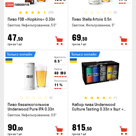
(28)
(0)
Пиво FDB «Hopkins» 0.33л
Пиво Stella Artois 0.5л
Светлое, Нефильтрованное, 5.5°
Светлое, Фильтрованное, 5°
47
69
,50
,50
грн за 1 шт
грн за 1 шт
Только онлайн
Только онлайн
Крепость
0.5
°
Горечь
40
IBU
Плотность
11
%
(0)
(1)
Пиво безалкогольное
Набор пива Underwood
Underwood Pure IPA 0.33л
Culture Tasting 0.33л x 9шт +
бокал
Светлое, Нефильтрованное, 0.5°
90
815
,00
,50
грн за 1 шт
грн за 1 шт