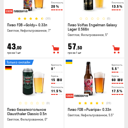
Плотность
Плотность
20
%
13.5
%
(30)
(0)
Пиво FDB «Goldy» 0.33л
Пиво Volfas Engelman Galaxy
Lager 0.568л
Светлое, Нефильтрованное, 7°
Светлое, Фильтрованное, 5°
43
57
,00
,50
грн за 1 шт
грн за 1 шт
Только онлайн
Крепость
Крепость
0
°
5.5
°
Горечь
Горечь
15
IBU
60
IBU
Плотность
Плотность
11.5
%
17.5
%
(0)
(26)
Пиво безалкогольное
Пиво FDB «Puaripa» 0.33л
Clausthaler Classic 0.5л
Светлое, Нефильтрованное, 5.5°
Светлое, Фильтрованное, 0°