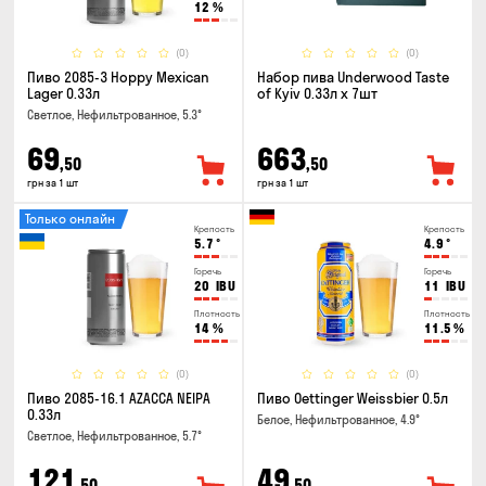
12
%
(0)
(0)
Пиво 2085-3 Hoppy Mexican
Набор пива Underwood Taste
Lager 0.33л
of Kyiv 0.33л x 7шт
Светлое, Нефильтрованное, 5.3°
69
663
,50
,50
грн за 1 шт
грн за 1 шт
Только онлайн
Крепость
Крепость
5.7
°
4.9
°
Горечь
Горечь
20
IBU
11
IBU
Плотность
Плотность
14
%
11.5
%
(0)
(0)
Пиво 2085-16.1 AZACCA NEIPA
Пиво Oettinger Weissbier 0.5л
0.33л
Белое, Нефильтрованное, 4.9°
Светлое, Нефильтрованное, 5.7°
121
49
,50
,50