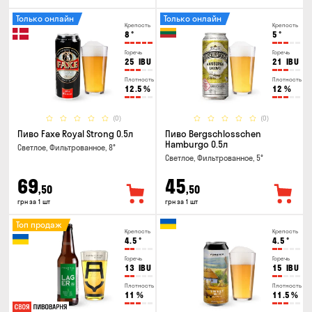
Только онлайн
Только онлайн
Крепость
Крепость
8
°
5
°
Горечь
Горечь
25
IBU
21
IBU
Плотность
Плотность
12.5
%
12
%
(0)
(0)
Пиво Faxe Royal Strong 0.5л
Пиво Bergschlosschen
Hamburgo 0.5л
Светлое, Фильтрованное, 8°
Светлое, Фильтрованное, 5°
69
45
,50
,50
грн за 1 шт
грн за 1 шт
Топ продаж
Крепость
Крепость
4.5
°
4.5
°
Горечь
Горечь
13
IBU
15
IBU
Плотность
Плотность
11
%
11.5
%