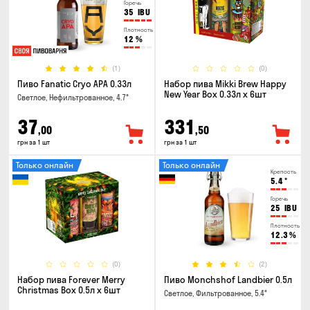
Горечь
35
IBU
Плотность
12
%
(1)
(0)
Пиво Fanatic Cryo APA 0.33л
Набор пива Mikki Brew Happy
New Year Box 0.33л x 6шт
Светлое, Нефильтрованное, 4.7°
37
331
,00
,50
грн за 1 шт
грн за 1 шт
Только онлайн
Только онлайн
Крепость
5.4
°
Горечь
25
IBU
Плотность
12.3
%
(0)
(2)
Набор пива Forever Merry
Пиво Monchshof Landbier 0.5л
Christmas Box 0.5л x 6шт
Светлое, Фильтрованное, 5.4°