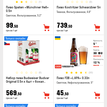
(1)
(0)
Пиво Spaten «Münchner Hell»
Пиво Kostritzer Schwarzbier 5л
0.5л
Темное, Фильтрованное, 4.8°
Светлое, Фильтрованное, 5.2°
99
739
,50
,50
грн за 1 шт
грн за 1 шт
Только онлайн
Крепость
5
°
Горечь
30
IBU
Плотность
12
%
(0)
(30)
Набор пива Budweiser Budvar
Пиво FDB «L.APA» 0.33л
Original 0.5л х 4шт + бокал
Светлое, Нефильтрованное, 5°
0.33л
569
45
,50
,50
грн за 1 шт
грн за 1 шт
Только онлайн
Только онлайн