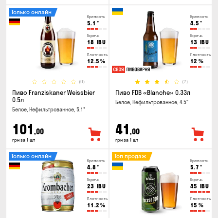
Только онлайн
Крепость
Крепость
5.1
°
4.5
°
Горечь
Горечь
18
IBU
13
IBU
Плотность
Плотность
12.5
%
12
%
(0)
(2)
Пиво Franziskaner Weissbier
Пиво FDB «Blanche» 0.33л
0.5л
Белое, Нефильтрованное, 4.5°
Белое, Нефильтрованное, 5.1°
101
41
,00
,00
грн за 1 шт
грн за 1 шт
Только онлайн
Топ продаж
Крепость
Крепость
4.8
°
5.7
°
Горечь
Горечь
23
IBU
45
IBU
Плотность
Плотность
11.2
%
15
%