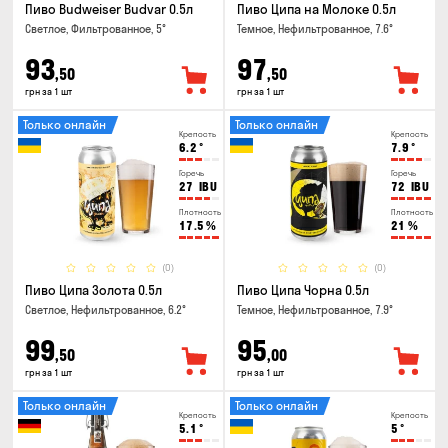
Пиво Budweiser Budvar 0.5л
Пиво Ципа на Молоке 0.5л
Светлое, Фильтрованное, 5°
Темное, Нефильтрованное, 7.6°
93
97
,50
,50
грн за 1 шт
грн за 1 шт
Только онлайн
Только онлайн
Крепость
Крепость
6.2
°
7.9
°
Горечь
Горечь
27
IBU
72
IBU
Плотность
Плотность
17.5
%
21
%
(0)
(0)
Пиво Ципа Золота 0.5л
Пиво Ципа Чорна 0.5л
Светлое, Нефильтрованное, 6.2°
Темное, Нефильтрованное, 7.9°
99
95
,50
,00
грн за 1 шт
грн за 1 шт
Только онлайн
Только онлайн
Крепость
Крепость
5.1
°
5
°