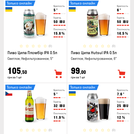
Только онлайн
Только онлайн
Крепость
Крепость
5
°
6
°
Горечь
Горечь
50
IBU
50
IBU
Плотность
Плотность
15.6
%
14.5
%
(0)
(0)
Пиво Ципа Пломбір IPA 0.5л
Пиво Ципа Hutsul IPA 0.5л
Светлое, Нефильтрованное, 5°
Светлое, Нефильтрованное, 6°
105
99
,50
,00
грн за 1 шт
грн за 1 шт
Только онлайн
Только онлайн
Крепость
Крепость
5
°
7.6
°
Горечь
Горечь
32
IBU
25
IBU
Плотность
Плотность
11.9
%
12
%
(0)
(0)