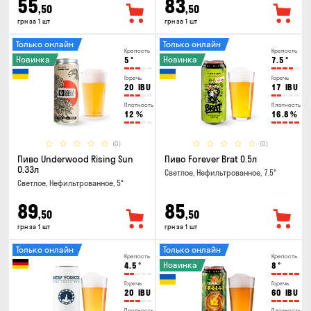
55
83
,50
,50
грн за 1 шт
грн за 1 шт
Только онлайн
Только онлайн
Крепость
Крепость
Новинка
Новинка
5
°
7.5
°
Горечь
Горечь
20
IBU
17
IBU
Плотность
Плотность
12
%
16.8
%
(0)
(0)
Пиво Underwood Rising Sun
Пиво Forever Brat 0.5л
0.33л
Светлое, Нефильтрованное, 7.5°
Светлое, Нефильтрованное, 5°
89
85
,50
,50
грн за 1 шт
грн за 1 шт
Только онлайн
Только онлайн
Крепость
Крепость
Новинка
4.5
°
8
°
Горечь
Горечь
20
IBU
60
IBU
Плотность
Плотность