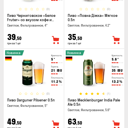
(0)
(0)
Пиво Черниговское «Белое
Пиво «Повна Діжка» Мягкое
Fruter» со вкусом кофе и
0.5л
апельсина 0.5 л
Светлое, Фильтрованное, 4°
Светлое, Фильтрованное, 4.2°
39
35
,50
,50
грн за 1 шт
грн за 1 шт
Новинка
Новинка
Крепость
Крепость
5
°
5.6
°
Горечь
Горечь
21
IBU
35
IBU
Плотность
Плотность
11.2
%
13.2
%
(0)
(1)
Пиво Darguner Pilsener 0.5л
Пиво Mecklenburger India Pale
Ale 0.5л
Светлое, Фильтрованное, 5°
Светлое, Фильтрованное, 5.6°
49
63
,50
,50
грн за 1 шт
грн за 1 шт