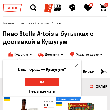
0
0
МЕНЮ
Главная
Сегодня в бутылках
Пиво
Пиво Stella Artois в бутылках с
доставкой в ​​Кушугум
Кушугум
Доставка
Укажите адрес
Ваш город —
Кушугум?
Все товары
Пиво
Сидр
Вино
Виски
Кокт
ДА
ПИВО
ФИЛЬТР
Нет, изменить
Только онлайн
Крепость
4.7
°