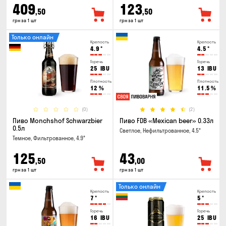
409
123
,50
,50
грн за 1 шт
грн за 1 шт
Только онлайн
Крепость
Крепость
4.9
°
4.5
°
Горечь
Горечь
25
IBU
13
IBU
Плотность
Плотность
12
%
11.5
%
(0)
(2)
Пиво Monchshof Schwarzbier
Пиво FDB «Mexican beer» 0.33л
0.5л
Светлое, Нефильтрованное, 4.5°
Темное, Фильтрованное, 4.9°
125
43
,50
,00
грн за 1 шт
грн за 1 шт
Только онлайн
Крепость
Крепость
7
°
5
°
Горечь
Горечь
16
IBU
25
IBU