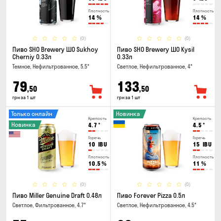
Плотность
Плотность
14
%
14
%
(0)
(0)
Пиво SHO Brewery ШО Sukhoy
Пиво SHO Brewery ШО Kysil
Cherniy 0.33л
0.33л
Темное, Нефильтрованное, 5.5°
Светлое, Нефильтрованное, 4°
79
133
,50
,50
грн за 1 шт
грн за 1 шт
Только онлайн
Новинка
Крепость
Крепость
Новинка
4.7
°
4.5
°
Горечь
Горечь
10
IBU
15
IBU
Плотность
Плотность
10.5
%
11
%
(0)
(0)
Пиво Miller Genuine Draft 0.48л
Пиво Forever Pizza 0.5л
Светлое, Фильтрованное, 4.7°
Светлое, Нефильтрованное, 4.5°