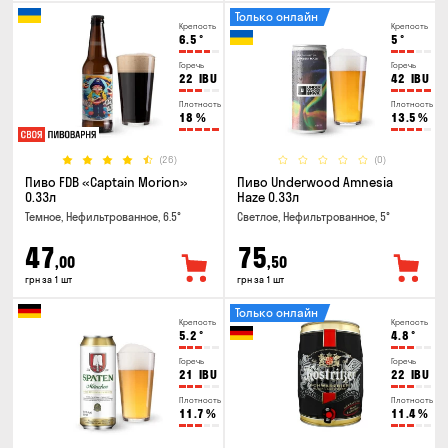
Только онлайн
Крепость
Крепость
6.5
°
5
°
Горечь
Горечь
22
IBU
42
IBU
Плотность
Плотность
18
%
13.5
%
(26)
(0)
Пиво FDB «Captain Morion»
Пиво Underwood Amnesia
0.33л
Haze 0.33л
Темное, Нефильтрованное, 6.5°
Светлое, Нефильтрованное, 5°
47
75
,00
,50
грн за 1 шт
грн за 1 шт
Только онлайн
Крепость
Крепость
5.2
°
4.8
°
Горечь
Горечь
21
IBU
22
IBU
Плотность
Плотность
11.7
%
11.4
%