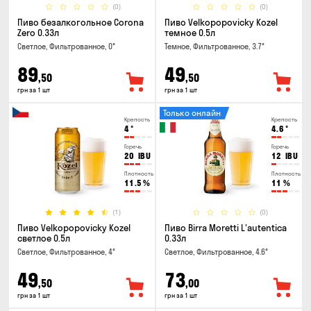
(0)
(0)
Пиво безалкогольное Corona
Пиво Velkopopovicky Kozel
Zero 0.33л
темное 0.5л
Светлое, Фильтрованное, 0°
Темное, Фильтрованное, 3.7°
89
49
,50
,50
грн за 1 шт
грн за 1 шт
Только онлайн
Крепость
Крепость
4
°
4.6
°
Горечь
Горечь
20
IBU
12
IBU
Плотность
Плотность
11.5
%
11
%
(1)
(0)
Пиво Velkopopovicky Kozel
Пиво Birra Moretti L'autentica
светлое 0.5л
0.33л
Светлое, Фильтрованное, 4°
Светлое, Фильтрованное, 4.6°
49
73
,50
,00
грн за 1 шт
грн за 1 шт