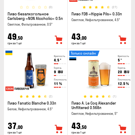
(0)
(27)
Пиво безалкогольное
Пиво FDB «Hippie Pils» 0.33л
Carlsberg «NON Alcoholic» 0.5л
Светлое, Нефильтрованное, 4.5°
Светлое, Фильтрованное, 0.5°
49
43
,50
,00
грн за 1 шт
грн за 1 шт
Только онлайн
Крепость
Крепость
4.5
°
5
°
Горечь
Горечь
9
IBU
20
IBU
Плотность
Плотность
11
%
12.5
%
(2)
(1)
Пиво Fanatic Blanche 0.33л
Пиво A. Le Coq Alexander
Unfiltered 0.568л
Белое, Нефильтрованное, 4.5°
Светлое, Нефильтрованное, 5°
37
43
,00
,50
грн за 1 шт
грн за 1 шт