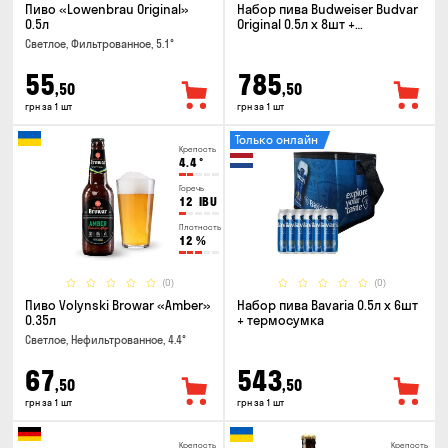
Пиво «Lowenbrau Original»
Набор пива Budweiser Budvar
0.5л
Original 0.5л x 8шт +
термосумка
Светлое, Фильтрованное, 5.1°
55
785
,50
,50
грн за 1 шт
грн за 1 шт
Только онлайн
Крепость
4.4
°
Горечь
12
IBU
Плотность
12
%
(0)
(0)
Пиво Volynski Browar «Amber»
Набор пива Bavaria 0.5л х 6шт
0.35л
+ термосумка
Светлое, Нефильтрованное, 4.4°
67
543
,50
,50
грн за 1 шт
грн за 1 шт
Крепость
Крепость