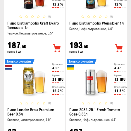
Плотность
Плотность
12.2
%
12
%
(0)
(0)
Пиво Bistrampolio Craft Dvaro
Пиво Bistrampolio Weissbier 1л
Tamsusis 1л
Белое, Нефильтрованное, 4.6°
Темное, Нефильтрованное, 5.5°
187
193
,50
,50
грн за 1 шт
грн за 1 шт
Только онлайн
Только онлайн
Крепость
Крепость
4.9
°
4.4
°
Горечь
Горечь
21
IBU
12
IBU
Плотность
Плотность
12.2
%
11.5
%
(0)
(0)
Пиво Lander Brau Premium
Пиво 2085-25.1 Fresh Tomato
Beer 0.5л
Goze 0.33л
Светлое, Фильтрованное, 4.9°
Светлое, Нефильтрованное, 4.4°