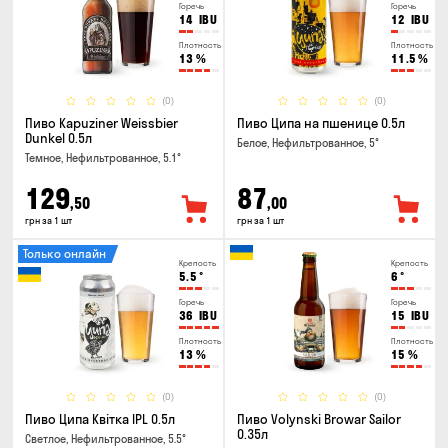
Горечь
Горечь
14
IBU
12
IBU
Плотность
Плотность
13
%
11.5
%
(0)
(0)
Пиво Kapuziner Weissbier
Пиво Ципа на пшенице 0.5л
Dunkel 0.5л
Белое, Нефильтрованное, 5°
Темное, Нефильтрованное, 5.1°
129
87
,50
,00
грн за 1 шт
грн за 1 шт
Только онлайн
Крепость
Крепость
5.5
°
6
°
Горечь
Горечь
36
IBU
15
IBU
Плотность
Плотность
13
%
15
%
(0)
(0)
Пиво Ципа Квітка IPL 0.5л
Пиво Volynski Browar Sailor
0.35л
Светлое, Нефильтрованное, 5.5°