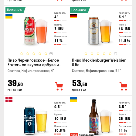
Новинка
Новинка
Крепость
Крепость
4
°
5.1
°
Горечь
Горечь
7
IBU
14
IBU
Плотность
Плотность
11
%
11.8
%
(0)
(0)
Пиво Черниговское «Белое
Пиво Mecklenburger Weisbier
Fruter» со вкусом арбуза и
0.5л
мяты 0.5л
Светлое, Нефильтрованное, 4°
Светлое, Нефильтрованное, 5.1°
39
53
,50
,50
грн за 1 шт
грн за 1 шт
Крепость
Крепость
0.5
°
4.5
°
Горечь
Горечь
10
IBU
25
IBU
Плотность
Плотность
10.8
%
11
%