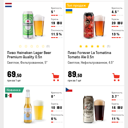
Топ продаж
Крепость
Крепость
5
°
4.5
°
Горечь
Горечь
19
IBU
20
IBU
Плотность
Плотность
11.5
%
13
%
(0)
(5)
Пиво Heineken Lager Beer
Пиво Forever La Tomatina
Premium Quality 0.5л
Tomato Ale 0.5л
Светлое, Фильтрованное, 5°
Светлое, Нефильтрованное, 4.5°
69
89
,50
,50
грн за 1 шт
грн за 1 шт
Новинка
Крепость
Крепость
0
°
3.7
°
Горечь
Горечь
10
IBU
14
IBU
Плотность
Плотность
6
%
11
%