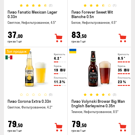
(2)
(1)
Пиво Fanatic Mexican Lager
Пиво Forever Sweet Wit
0.33л
Blanche 0.5л
Светлое, Нефильтрованное, 4.5°
Белое, Нефильтрованное, 4.5°
37
83
,00
,50
грн за 1 шт
грн за 1 шт
Топ продаж
Крепость
Крепость
4.2
°
8.5
°
Горечь
Горечь
19
IBU
35
IBU
Плотность
Плотность
11.3
%
23
%
(0)
(3)
Пиво Corona Extra 0.33л
Пиво Volynski Browar Big Man
English Barleywine 0.35л
Светлое, Фильтрованное, 4.2°
Темное, Нефильтрованное, 8.5°
79
79
,50
,50
грн за 1 шт
грн за 1 шт