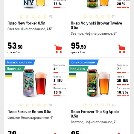
11
%
20
%
(0)
(0)
Пиво New Yorker 0.5л
Пиво Volynski Browar Twelve
0.5л
Светлое, Фильтрованное, 4.5°
Светлое, Нефильтрованное, 8°
53
95
,50
,50
грн за 1 шт
грн за 1 шт
Только онлайн
Только онлайн
Крепость
Крепость
Новинка
Новинка
4
°
7
°
Горечь
Горечь
8
IBU
35
IBU
Плотность
Плотность
10
%
16.5
%
(0)
(0)
Пиво Forever Bones 0.5л
Пиво Forever The Big Apple
0.5л
Светлое, Нефильтрованное, 4°
Светлое, Нефильтрованное, 7°