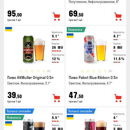
Полутемное, Нефильтрованное, 6°
95
69
,00
,50
грн за 1 шт
грн за 1 шт
Новинка
Крепость
Крепость
5.1
°
4.7
°
Горечь
Горечь
26
IBU
8
IBU
Плотность
Плотность
12
%
11.5
%
(0)
(0)
Пиво AltMuller Original 0.5л
Пиво Pabst Blue Ribbon 0.5л
Светлое, Фильтрованное, 5.1°
Светлое, Фильтрованное, 4.7°
39
47
,50
,50
грн за 1 шт
грн за 1 шт
Только онлайн
Только онлайн
Крепость
Крепость
Новинка
5.5
°
4
°
Горечь
Горечь
35
IBU
5
IBU