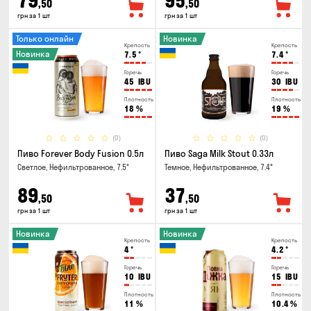
79
95
,50
,50
грн за 1 шт
грн за 1 шт
Только онлайн
Новинка
Крепость
Крепость
Новинка
7.5
°
7.4
°
Горечь
Горечь
45
IBU
30
IBU
Плотность
Плотность
18
%
19
%
(0)
(0)
Пиво Forever Body Fusion 0.5л
Пиво Saga Milk Stout 0.33л
Светлое, Нефильтрованное, 7.5°
Темное, Нефильтрованное, 7.4°
89
37
,50
,50
грн за 1 шт
грн за 1 шт
Новинка
Новинка
Крепость
Крепость
4
°
4.2
°
Горечь
Горечь
10
IBU
15
IBU
Плотность
Плотность
11
%
10.4
%