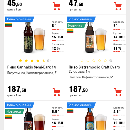
45
47
,50
,50
грн за 1 шт
грн за 1 шт
Только онлайн
Только онлайн
Крепость
Крепость
Новинка
5
°
5
°
Горечь
Горечь
15
IBU
14
IBU
Плотность
Плотность
12
%
11
%
(3)
(0)
Пиво Cannabis Semi-Dark 1л
Пиво Bistrampolio Craft Dvaro
Sviesusis 1л
Полутемное, Нефильтрованное, 5°
Светлое, Нефильтрованное, 5°
187
187
,50
,50
грн за 1 шт
грн за 1 шт
Только онлайн
Только онлайн
Крепость
Крепость
Новинка
5.5
°
4.6
°
Горечь
Горечь
16
IBU
12
IBU