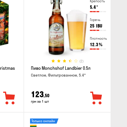
Крепость
5.4
°
Горечь
25
IBU
Плотность
12.3
%
(2)
hristmas
Пиво Monchshof Landbier 0.5л
Светлое, Фильтрованное, 5.4°
123
,50
грн за 1 шт
Только онлайн