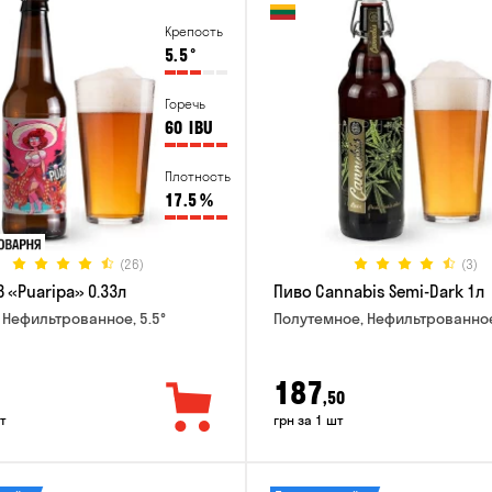
Крепость
5.5
°
Горечь
60
IBU
Плотность
17.5
%
(26)
(3)
 «Puaripa» 0.33л
Пиво Cannabis Semi-Dark 1л
 Нефильтрованное, 5.5°
Полутемное, Нефильтрованное
187
,50
т
грн за 1 шт