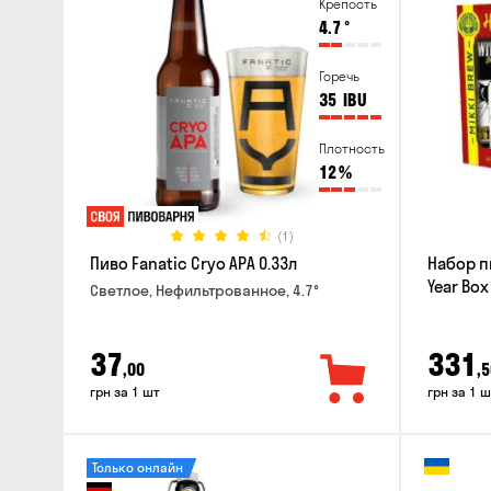
Крепость
4.7
°
Горечь
35
IBU
Плотность
12
%
(1)
Пиво Fanatic Cryo APA 0.33л
Набор п
Year Box
Светлое, Нефильтрованное, 4.7°
37
331
,00
,5
грн за 1 шт
грн за 1 ш
Только онлайн