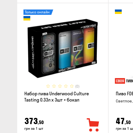
Только онлайн
(0)
Набор пива Underwood Culture
Пиво FD
Tasting 0.33л x 3шт + бокал
Светлое,
373
47
,50
,50
грн за 1 шт
грн за 1 ш