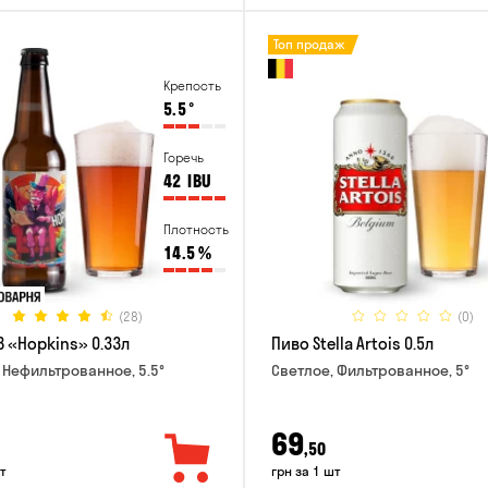
Топ продаж
Крепость
5.5
°
Горечь
42
IBU
Плотность
14.5
%
(28)
(0)
B «Hopkins» 0.33л
Пиво Stella Artois 0.5л
 Нефильтрованное, 5.5°
Светлое, Фильтрованное, 5°
69
,50
т
грн за 1 шт