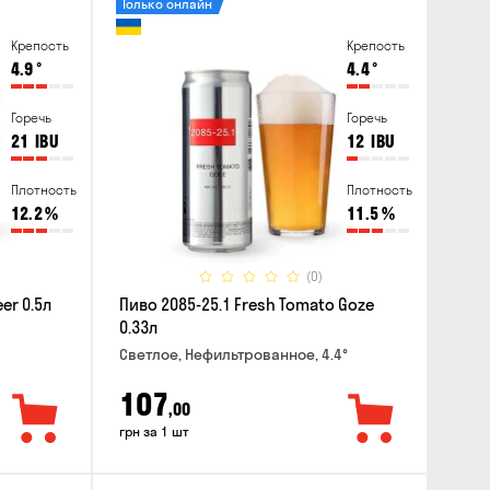
Только онлайн
Крепость
Крепость
4.9
°
4.4
°
Горечь
Горечь
21
IBU
12
IBU
Плотность
Плотность
12.2
%
11.5
%
(0)
er 0.5л
Пиво 2085-25.1 Fresh Tomato Goze
0.33л
Светлое, Нефильтрованное, 4.4°
107
,00
грн за 1 шт