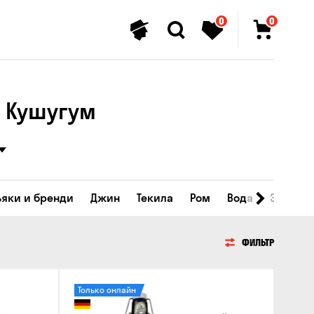
0
0
​​Кушугум
ьяки и бренди
Джин
Текила
Ром
Вода
Энергет
ФИЛЬТР
Только онлайн