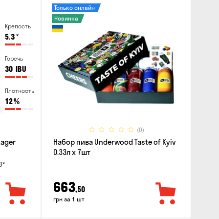
Только онлайн
Новинка
Крепость
5.3
°
Горечь
30
IBU
Плотность
12
%
(0)
Lager
Набор пива Underwood Taste of Kyiv
0.33л x 7шт
3°
663
,50
грн за 1 шт