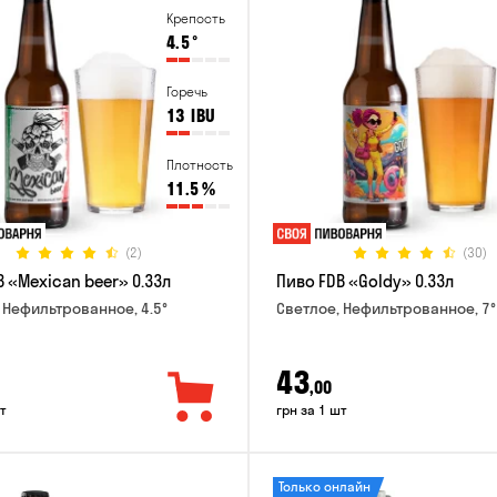
Крепость
4.5
°
Горечь
13
IBU
Плотность
11.5
%
(2)
(30)
 «Mexican beer» 0.33л
Пиво FDB «Goldy» 0.33л
 Нефильтрованное, 4.5°
Светлое, Нефильтрованное, 7°
43
,00
т
грн за 1 шт
Только онлайн