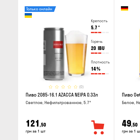
Только онлайн
Крепость
5.7
°
Горечь
20
IBU
Плотность
14
%
(0)
Пиво 2085-16.1 AZACCA NEIPA 0.33л
Пиво Oet
Светлое, Нефильтрованное, 5.7°
Белое, Н
121
49
,50
,50
грн за 1 шт
грн за 1 ш