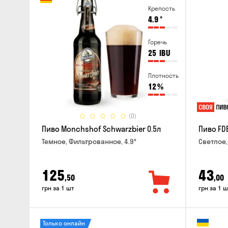
Крепость
4.9
°
Горечь
25
IBU
Плотность
12
%
(0)
Пиво Monchshof Schwarzbier 0.5л
Пиво FDB
Темное, Фильтрованное, 4.9°
Светлое,
125
43
,50
,00
грн за 1 шт
грн за 1 ш
Только онлайн