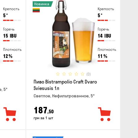
Новинка
Крепость
Крепость
5
°
5
°
Горечь
Горечь
15
IBU
14
IBU
Плотность
Плотность
12
%
11
%
(0)
Пиво Bistrampolio Craft Dvaro
Sviesusis 1л
, 5°
Светлое, Нефильтрованное, 5°
187
,50
грн за 1 шт