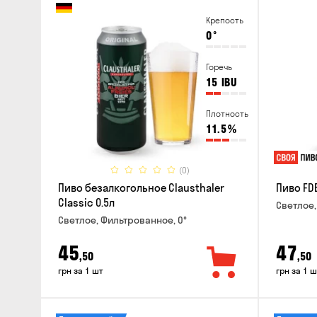
Крепость
0
°
Горечь
15
IBU
Плотность
11.5
%
(0)
Пиво безалкогольное Clausthaler
Пиво FDB
Classic 0.5л
Светлое,
Светлое, Фильтрованное, 0°
45
47
,50
,50
грн за 1 шт
грн за 1 ш