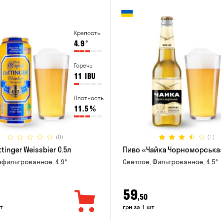
Крепость
4.9
°
Горечь
11
IBU
Плотность
11.5
%
(0)
(1)
tinger Weissbier 0.5л
Пиво «Чайка Чорноморська»
ефильтрованное, 4.9°
Светлое, Фильтрованное, 4.5°
59
,50
т
грн за 1 шт