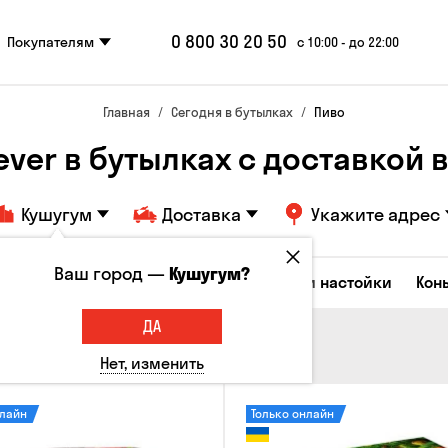
0 800 30 20 50
Покупателям
с 10:00 - до 22:00
Главная
Сегодня в бутылках
Пиво
ever в бутылках с доставкой в 
Кушугум
Доставка
Укажите адрес
Ваш город —
Кушугум?
Коктейли
Водка
Соджу
Ликеры и настойки
Кон
ДА
Нет, изменить
нлайн
Только онлайн