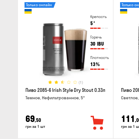
Только онлайн
Только о
Крепость
5
°
Горечь
30
IBU
Плотность
13
%
(1)
Пиво 2085-6 Irish Style Dry Stout 0.33л
Пиво 208
Темное, Нефильтрованное, 5°
Светлое,
69
111
,50
,0
грн за 1 шт
грн за 1 ш