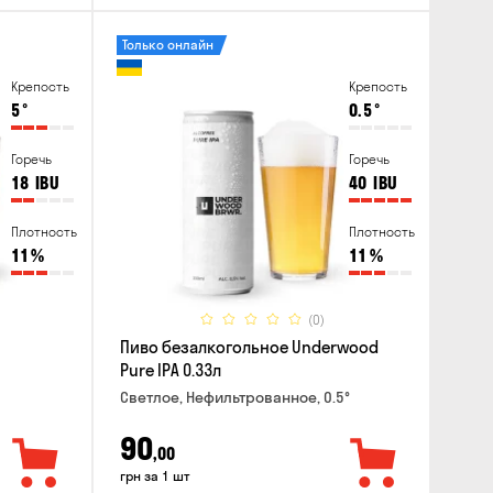
Только онлайн
Крепость
Крепость
5
°
0.5
°
Горечь
Горечь
18
IBU
40
IBU
Плотность
Плотность
11
%
11
%
(0)
Пиво безалкогольное Underwood
Pure IPA 0.33л
Светлое, Нефильтрованное, 0.5°
90
,00
грн за 1 шт