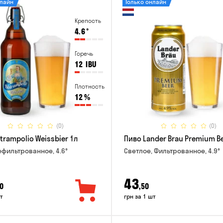
нлайн
Только онлайн
Крепость
4.6
°
Горечь
12
IBU
Плотность
12
%
(0)
(0)
trampolio Weissbier 1л
Пиво Lander Brau Premium Be
ефильтрованное, 4.6°
Светлое, Фильтрованное, 4.9°
43
0
,50
т
грн за 1 шт