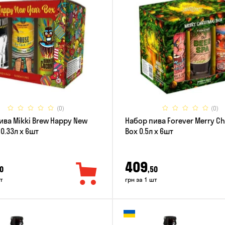
(0)
(0)
ива Mikki Brew Happy New
Набор пива Forever Merry C
 0.33л x 6шт
Box 0.5л x 6шт
409
0
,50
т
грн за 1 шт