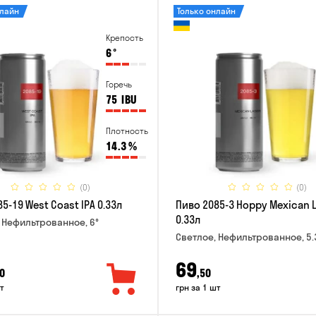
нлайн
Только онлайн
Крепость
6
°
Горечь
75
IBU
Плотность
14.3
%
(0)
(0)
5-19 West Coast IPA 0.33л
Пиво 2085-3 Hoppy Mexican 
0.33л
 Нефильтрованное, 6°
Светлое, Нефильтрованное, 5.
69
0
,50
т
грн за 1 шт