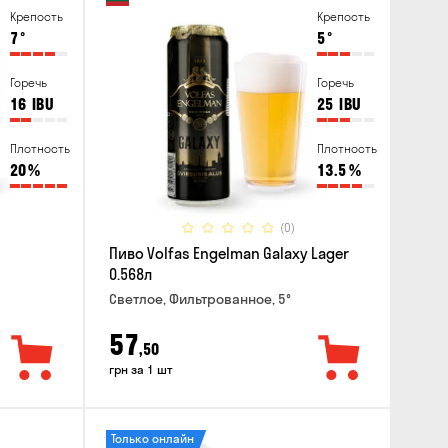
Крепость
Крепость
7
°
5
°
Горечь
Горечь
16
IBU
25
IBU
Плотность
Плотность
20
%
13.5
%
(0)
Пиво Volfas Engelman Galaxy Lager
0.568л
Светлое, Фильтрованное, 5°
57
,50
грн за 1 шт
Только онлайн