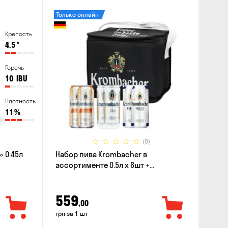
Только онлайн
Крепость
4.5
°
Горечь
10
IBU
Плотность
11
%
(0)
 0.45л
Набор пива Krombacher в
ассортименте 0.5л х 6шт +
термосумка
559
,00
грн за 1 шт