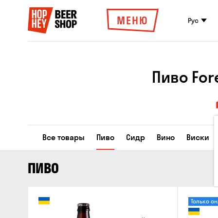
МЕНЮ
Рус
Пиво For
Все товары
Пиво
Сидр
Вино
Виски
ПИВО
Только о