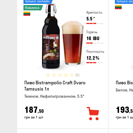
Только онлайн
Только о
Новинка
Крепость
5.5
°
Горечь
16
IBU
Плотность
12.2
%
(0)
Пиво Bistrampolio Craft Dvaro
Пиво Bis
Tamsusis 1л
Белое, Н
Темное, Нефильтрованное, 5.5°
187
193
,50
,5
грн за 1 шт
грн за 1 ш