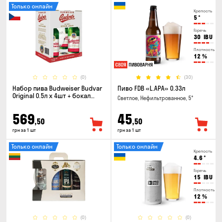
Только онлайн
Крепость
5
°
Горечь
30
IBU
Плотность
12
%
(0)
(30)
Набор пива Budweiser Budvar
Пиво FDB «L.APA» 0.33л
Original 0.5л х 4шт + бокал
Светлое, Нефильтрованное, 5°
0.33л
569
45
,50
,50
грн за 1 шт
грн за 1 шт
Только онлайн
Только онлайн
Крепость
4.6
°
Горечь
15
IBU
Плотность
12
%
(0)
(0)