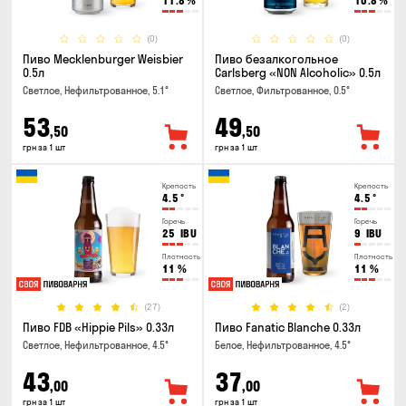
11.8
%
10.8
%
(0)
(0)
Пиво Mecklenburger Weisbier
Пиво безалкогольное
0.5л
Carlsberg «NON Alcoholic» 0.5л
Светлое, Нефильтрованное, 5.1°
Светлое, Фильтрованное, 0.5°
53
49
,50
,50
грн за 1 шт
грн за 1 шт
Крепость
Крепость
4.5
°
4.5
°
Горечь
Горечь
25
IBU
9
IBU
Плотность
Плотность
11
%
11
%
(27)
(2)
Пиво FDB «Hippie Pils» 0.33л
Пиво Fanatic Blanche 0.33л
Светлое, Нефильтрованное, 4.5°
Белое, Нефильтрованное, 4.5°
43
37
,00
,00
грн за 1 шт
грн за 1 шт