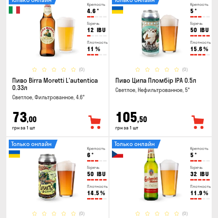
Крепость
Крепость
4.6
°
5
°
Горечь
Горечь
12
IBU
50
IBU
Плотность
Плотность
11
%
15.6
%
(0)
(0)
Пиво Birra Moretti L'autentica
Пиво Ципа Пломбір IPA 0.5л
0.33л
Светлое, Нефильтрованное, 5°
Светлое, Фильтрованное, 4.6°
73
105
,00
,50
грн за 1 шт
грн за 1 шт
Только онлайн
Только онлайн
Крепость
Крепость
6
°
5
°
Горечь
Горечь
50
IBU
32
IBU
Плотность
Плотность
14.5
%
11.9
%
(0)
(0)