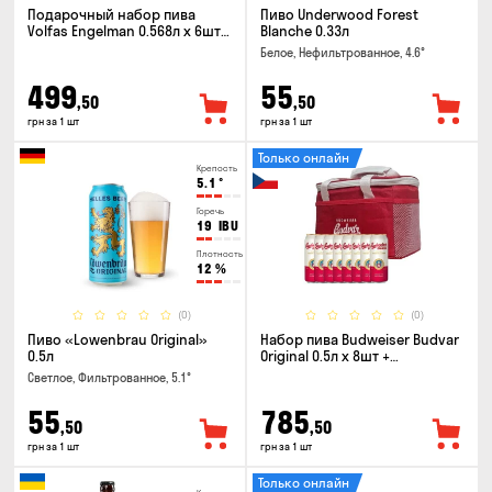
Подарочный набор пива
Пиво Underwood Forest
Volfas Engelman 0.568л x 6шт +
Blanche 0.33л
бокал 0.568л
Белое, Нефильтрованное, 4.6°
499
55
,50
,50
грн за 1 шт
грн за 1 шт
Только онлайн
Крепость
5.1
°
Горечь
19
IBU
Плотность
12
%
(0)
(0)
Пиво «Lowenbrau Original»
Набор пива Budweiser Budvar
0.5л
Original 0.5л x 8шт +
термосумка
Светлое, Фильтрованное, 5.1°
55
785
,50
,50
грн за 1 шт
грн за 1 шт
Только онлайн