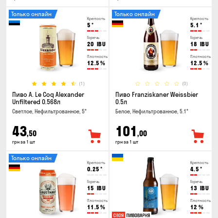
Только онлайн
Только онлайн
Крепость
Крепость
5
°
5.1
°
Горечь
Горечь
20
IBU
18
IBU
Плотность
Плотность
12.5
%
12.5
%
(1)
(0)
Пиво A. Le Coq Alexander
Пиво Franziskaner Weissbier
Unfiltered 0.568л
0.5л
Светлое, Нефильтрованное, 5°
Белое, Нефильтрованное, 5.1°
43
101
,50
,00
грн за 1 шт
грн за 1 шт
Только онлайн
Крепость
Крепость
0.25
°
4.5
°
Горечь
Горечь
15
IBU
13
IBU
Плотность
Плотность
11.5
%
12
%