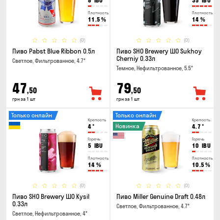
8
IBU
35
IBU
Плотность
Плотность
11.5
%
14
%
(0)
(0)
Пиво Pabst Blue Ribbon 0.5л
Пиво SHO Brewery ШО Sukhoy
Cherniy 0.33л
Светлое, Фильтрованное, 4.7°
Темное, Нефильтрованное, 5.5°
47
79
,50
,50
грн за 1 шт
грн за 1 шт
Только онлайн
Только онлайн
Крепость
Крепость
Новинка
4
°
4.7
°
Горечь
Горечь
5
IBU
10
IBU
Плотность
Плотность
14
%
10.5
%
(0)
(0)
Пиво SHO Brewery ШО Kysil
Пиво Miller Genuine Draft 0.48л
0.33л
Светлое, Фильтрованное, 4.7°
Светлое, Нефильтрованное, 4°