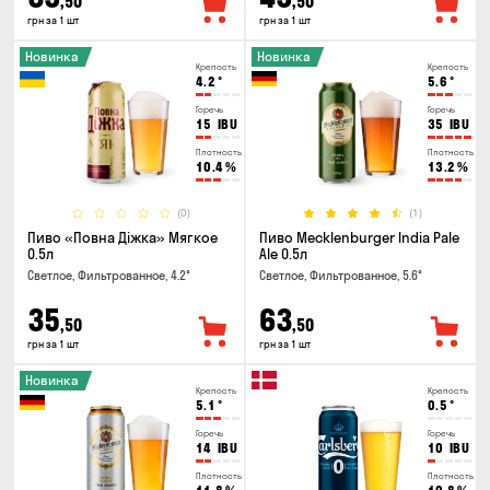
,50
,50
грн за 1 шт
грн за 1 шт
Новинка
Новинка
Крепость
Крепость
4.2
°
5.6
°
Горечь
Горечь
15
IBU
35
IBU
Плотность
Плотность
10.4
%
13.2
%
(0)
(1)
Пиво «Повна Діжка» Мягкое
Пиво Mecklenburger India Pale
0.5л
Ale 0.5л
Светлое, Фильтрованное, 4.2°
Светлое, Фильтрованное, 5.6°
35
63
,50
,50
грн за 1 шт
грн за 1 шт
Новинка
Крепость
Крепость
5.1
°
0.5
°
Горечь
Горечь
14
IBU
10
IBU
Плотность
Плотность