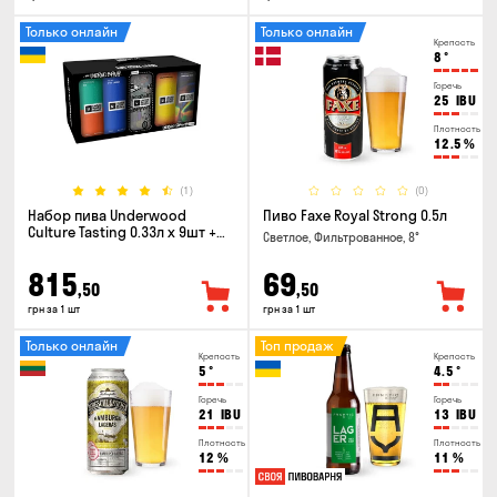
Только онлайн
Только онлайн
Крепость
8
°
Горечь
25
IBU
Плотность
12.5
%
(1)
(0)
Набор пива Underwood
Пиво Faxe Royal Strong 0.5л
Culture Tasting 0.33л x 9шт +
Светлое, Фильтрованное, 8°
бокал
815
69
,50
,50
грн за 1 шт
грн за 1 шт
Только онлайн
Топ продаж
Крепость
Крепость
5
°
4.5
°
Горечь
Горечь
21
IBU
13
IBU
Плотность
Плотность
12
%
11
%