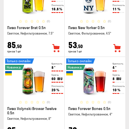
Плотность
Плотность
16.8
%
11
%
(0)
(0)
Пиво Forever Brat 0.5л
Пиво New Yorker 0.5л
Светлое, Нефильтрованное, 7.5°
Светлое, Фильтрованное, 4.5°
85
53
,50
,50
грн за 1 шт
грн за 1 шт
Только онлайн
Только онлайн
Крепость
Крепость
Новинка
Новинка
8
°
4
°
Горечь
Горечь
60
IBU
8
IBU
Плотность
Плотность
20
%
10
%
(0)
(0)
Пиво Volynski Browar Twelve
Пиво Forever Bones 0.5л
0.5л
Светлое, Нефильтрованное, 4°
Светлое, Нефильтрованное, 8°