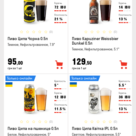
Горечь
Горечь
72
IBU
14
IBU
Плотность
Плотность
21
%
13
%
(0)
(0)
Пиво Ципа Чорна 0.5л
Пиво Kapuziner Weissbier
Dunkel 0.5л
Темное, Нефильтрованное, 7.9°
Темное, Нефильтрованное, 5.1°
95
129
,00
,50
грн за 1 шт
грн за 1 шт
Только онлайн
Только онлайн
Крепость
Крепость
5
°
5.5
°
Горечь
Горечь
12
IBU
36
IBU
Плотность
Плотность
11.5
%
13
%
(0)
(0)
Пиво Ципа на пшенице 0.5л
Пиво Ципа Квітка IPL 0.5л
Белое, Нефильтрованное, 5°
Светлое, Нефильтрованное, 5.5°