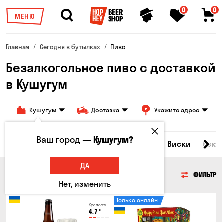
0
0
МЕНЮ
Главная
Сегодня в бутылках
Пиво
Безалкогольное пиво с доставкой
в Кушугум
Кушугум
Доставка
Укажите адрес
Ваш город —
Кушугум?
Все товары
Пиво
Сидр
Вино
Виски
Кокт
ДА
ПИВО
ФИЛЬТР
Нет, изменить
Только онлайн
Крепость
4.7
°