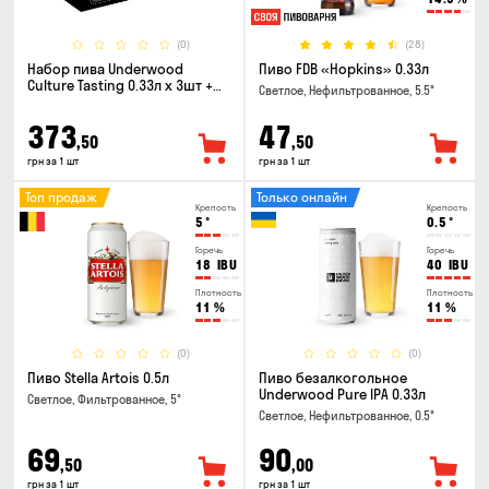
(0)
(28)
Набор пива Underwood
Пиво FDB «Hopkins» 0.33л
Culture Tasting 0.33л x 3шт +
Светлое, Нефильтрованное, 5.5°
бокал
373
47
,50
,50
грн за 1 шт
грн за 1 шт
Топ продаж
Только онлайн
Крепость
Крепость
5
°
0.5
°
Горечь
Горечь
18
IBU
40
IBU
Плотность
Плотность
11
%
11
%
(0)
(0)
Пиво Stella Artois 0.5л
Пиво безалкогольное
Underwood Pure IPA 0.33л
Светлое, Фильтрованное, 5°
Светлое, Нефильтрованное, 0.5°
69
90
,50
,00
грн за 1 шт
грн за 1 шт