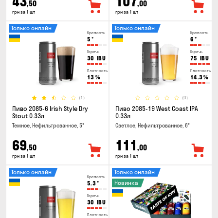
43
107
,50
,00
грн за 1 шт
грн за 1 шт
Только онлайн
Только онлайн
Крепость
Крепость
5
°
6
°
Горечь
Горечь
30
IBU
75
IBU
Плотность
Плотность
13
%
14.3
%
(1)
(0)
Пиво 2085-6 Irish Style Dry
Пиво 2085-19 West Coast IPA
Stout 0.33л
0.33л
Темное, Нефильтрованное, 5°
Светлое, Нефильтрованное, 6°
69
111
,50
,00
грн за 1 шт
грн за 1 шт
Только онлайн
Только онлайн
Крепость
Новинка
5.3
°
Горечь
30
IBU
Плотность