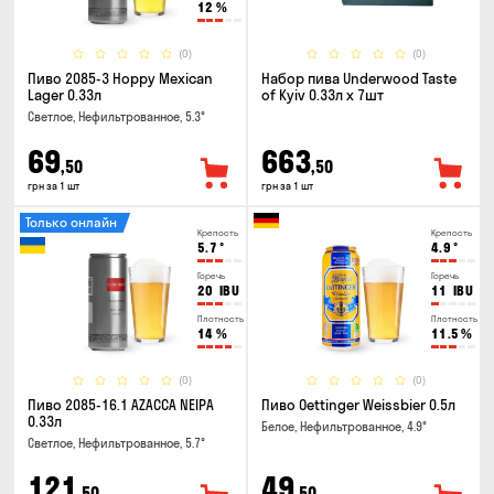
12
%
(0)
(0)
Пиво 2085-3 Hoppy Mexican
Набор пива Underwood Taste
Lager 0.33л
of Kyiv 0.33л x 7шт
Светлое, Нефильтрованное, 5.3°
69
663
,50
,50
грн за 1 шт
грн за 1 шт
Только онлайн
Крепость
Крепость
5.7
°
4.9
°
Горечь
Горечь
20
IBU
11
IBU
Плотность
Плотность
14
%
11.5
%
(0)
(0)
Пиво 2085-16.1 AZACCA NEIPA
Пиво Oettinger Weissbier 0.5л
0.33л
Белое, Нефильтрованное, 4.9°
Светлое, Нефильтрованное, 5.7°
121
49
,50
,50