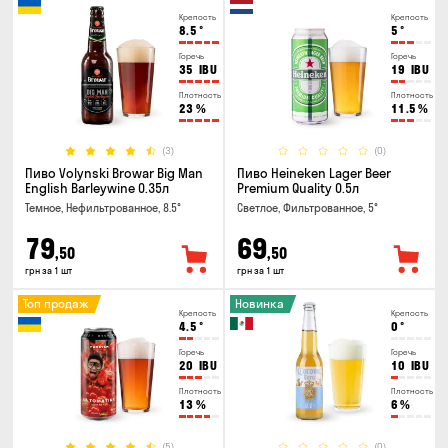
Крепость
Крепость
8.5
°
5
°
Горечь
Горечь
35
IBU
19
IBU
Плотность
Плотность
23
%
11.5
%
(3)
(0)
Пиво Volynski Browar Big Man
Пиво Heineken Lager Beer
English Barleywine 0.35л
Premium Quality 0.5л
Темное, Нефильтрованное, 8.5°
Светлое, Фильтрованное, 5°
79
69
,50
,50
грн за 1 шт
грн за 1 шт
Топ продаж
Новинка
Крепость
Крепость
4.5
°
0
°
Горечь
Горечь
20
IBU
10
IBU
Плотность
Плотность
13
%
6
%
(5)
(0)