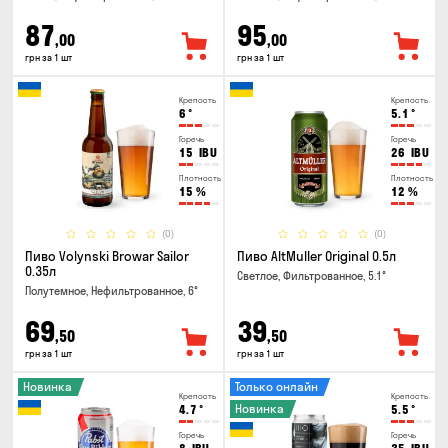
87
95
,00
,00
грн за 1 шт
грн за 1 шт
Крепость
Крепость
6
°
5.1
°
Горечь
Горечь
15
IBU
26
IBU
Плотность
Плотность
15
%
12
%
(0)
(0)
Пиво Volynski Browar Sailor
Пиво AltMuller Original 0.5л
0.35л
Светлое, Фильтрованное, 5.1°
Полутемное, Нефильтрованное, 6°
69
39
,50
,50
грн за 1 шт
грн за 1 шт
Новинка
Только онлайн
Крепость
Крепость
Новинка
4.7
°
5.5
°
Горечь
Горечь