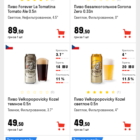
Пиво Forever La Tomatina
Пиво безалкогольное Corona
Tomato Ale 0.5л
Zero 0.33л
Светлое, Нефильтрованное, 4.5°
Светлое, Фильтрованное, 0°
89
89
,50
,50
грн за 1 шт
грн за 1 шт
Крепость
Крепость
3.7
°
4
°
Горечь
Горечь
14
IBU
20
IBU
Плотность
Плотность
11
%
11.5
%
(0)
(1)
Пиво Velkopopovicky Kozel
Пиво Velkopopovicky Kozel
темное 0.5л
светлое 0.5л
Темное, Фильтрованное, 3.7°
Светлое, Фильтрованное, 4°
49
49
,50
,50
грн за 1 шт
грн за 1 шт
Только онлайн
Только онлайн