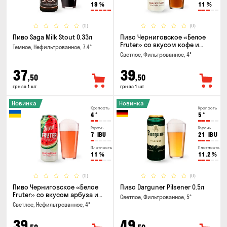
19
%
11
%
(0)
(0)
Пиво Saga Milk Stout 0.33л
Пиво Черниговское «Белое
Fruter» со вкусом кофе и
Темное, Нефильтрованное, 7.4°
апельсина 0.5 л
Светлое, Фильтрованное, 4°
37
39
,50
,50
грн за 1 шт
грн за 1 шт
Новинка
Новинка
Крепость
Крепость
4
°
5
°
Горечь
Горечь
7
IBU
21
IBU
Плотность
Плотность
11
%
11.2
%
(0)
(0)
Пиво Черниговское «Белое
Пиво Darguner Pilsener 0.5л
Fruter» со вкусом арбуза и
Светлое, Фильтрованное, 5°
мяты 0.5л
Светлое, Нефильтрованное, 4°
39
49