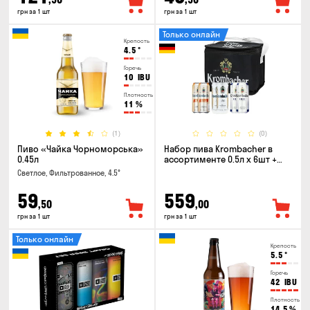
грн за 1 шт
грн за 1 шт
Только онлайн
Крепость
4.5
°
Горечь
10
IBU
Плотность
11
%
(1)
(0)
Пиво «Чайка Чорноморська»
Набор пива Krombacher в
0.45л
ассортименте 0.5л х 6шт +
термосумка
Светлое, Фильтрованное, 4.5°
59
559
,50
,00
грн за 1 шт
грн за 1 шт
Только онлайн
Крепость
5.5
°
Горечь
42
IBU
Плотность
14.5
%