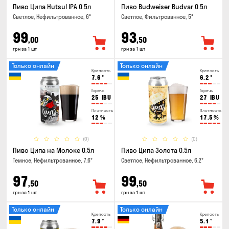
Пиво Ципа Hutsul IPA 0.5л
Пиво Budweiser Budvar 0.5л
Светлое, Нефильтрованное, 6°
Светлое, Фильтрованное, 5°
99
93
,00
,50
грн за 1 шт
грн за 1 шт
Только онлайн
Только онлайн
Крепость
Крепость
7.6
°
6.2
°
Горечь
Горечь
25
IBU
27
IBU
Плотность
Плотность
12
%
17.5
%
(0)
(0)
Пиво Ципа на Молоке 0.5л
Пиво Ципа Золота 0.5л
Темное, Нефильтрованное, 7.6°
Светлое, Нефильтрованное, 6.2°
97
99
,50
,50
грн за 1 шт
грн за 1 шт
Только онлайн
Только онлайн
Крепость
Крепость
7.9
°
5.1
°