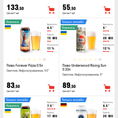
133
55
,50
,50
грн за 1 шт
грн за 1 шт
Новинка
Только онлайн
Крепость
Крепость
Новинка
4.5
°
5
°
Горечь
Горечь
15
IBU
20
IBU
Плотность
Плотность
11
%
12
%
(0)
(0)
Пиво Forever Pizza 0.5л
Пиво Underwood Rising Sun
0.33л
Светлое, Нефильтрованное, 4.5°
Светлое, Нефильтрованное, 5°
83
89
,50
,50
грн за 1 шт
грн за 1 шт
Только онлайн
Только онлайн
Крепость
Крепость
Новинка
7.5
°
4.5
°
Горечь
Горечь
17
IBU
20
IBU