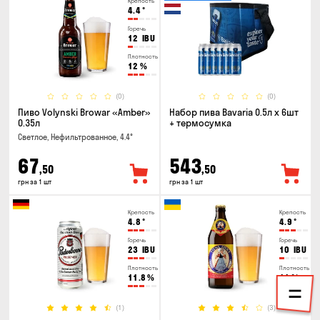
Крепость
4.4
°
Горечь
12
IBU
Плотность
12
%
(0)
(0)
Пиво Volynski Browar «Amber»
Набор пива Bavaria 0.5л х 6шт
0.35л
+ термосумка
Светлое, Нефильтрованное, 4.4°
67
543
,50
,50
грн за 1 шт
грн за 1 шт
Крепость
Крепость
4.8
°
4.9
°
Горечь
Горечь
23
IBU
10
IBU
Плотность
Плотность
11.8
%
11
%
(1)
(3)