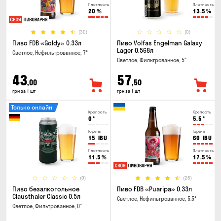
Плотность
Плотность
20
%
13.5
%
(30)
(0)
Пиво FDB «Goldy» 0.33л
Пиво Volfas Engelman Galaxy
Lager 0.568л
Светлое, Нефильтрованное, 7°
Светлое, Фильтрованное, 5°
43
57
,00
,50
грн за 1 шт
грн за 1 шт
Только онлайн
Крепость
Крепость
0
°
5.5
°
Горечь
Горечь
15
IBU
60
IBU
Плотность
Плотность
11.5
%
17.5
%
(0)
(26)
Пиво безалкогольное
Пиво FDB «Puaripa» 0.33л
Clausthaler Classic 0.5л
Светлое, Нефильтрованное, 5.5°
Светлое, Фильтрованное, 0°