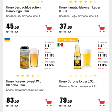
(0)
(2)
Пиво Bergschlosschen
Пиво Fanatic Mexican Lager
Hamburgo 0.5л
0.33л
Светлое, Фильтрованное, 5°
Светлое, Нефильтрованное, 4.5°
45
37
,50
,00
грн за 1 шт
грн за 1 шт
Топ продаж
Крепость
Крепость
4.5
°
4.2
°
Горечь
Горечь
15
IBU
19
IBU
Плотность
Плотность
11.5
%
11.3
%
(1)
(0)
Пиво Forever Sweet Wit
Пиво Corona Extra 0.33л
Blanche 0.5л
Светлое, Фильтрованное, 4.2°
Белое, Нефильтрованное, 4.5°
83
79
,50
,50
грн за 1 шт
грн за 1 шт