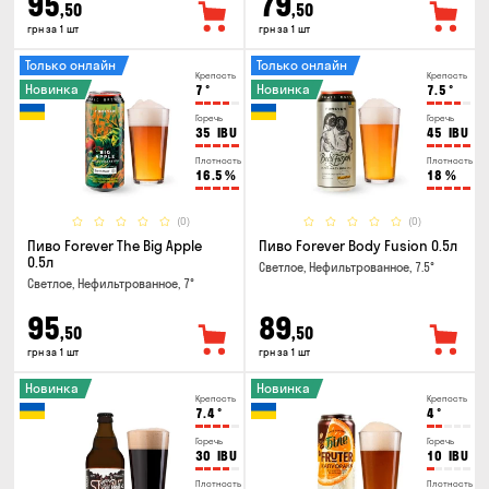
95
79
,50
,50
грн за 1 шт
грн за 1 шт
Только онлайн
Только онлайн
Крепость
Крепость
Новинка
Новинка
7
°
7.5
°
Горечь
Горечь
35
IBU
45
IBU
Плотность
Плотность
16.5
%
18
%
(0)
(0)
Пиво Forever The Big Apple
Пиво Forever Body Fusion 0.5л
0.5л
Светлое, Нефильтрованное, 7.5°
Светлое, Нефильтрованное, 7°
95
89
,50
,50
грн за 1 шт
грн за 1 шт
Новинка
Новинка
Крепость
Крепость
7.4
°
4
°
Горечь
Горечь
30
IBU
10
IBU
Плотность
Плотность