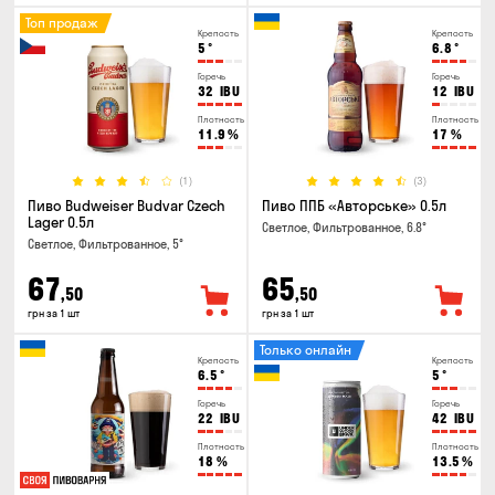
Топ продаж
Крепость
Крепость
5
°
6.8
°
Горечь
Горечь
32
IBU
12
IBU
Плотность
Плотность
11.9
%
17
%
(1)
(3)
Пиво Budweiser Budvar Czech
Пиво ППБ «Авторське» 0.5л
Lager 0.5л
Светлое, Фильтрованное, 6.8°
Светлое, Фильтрованное, 5°
67
65
,50
,50
грн за 1 шт
грн за 1 шт
Только онлайн
Крепость
Крепость
6.5
°
5
°
Горечь
Горечь
22
IBU
42
IBU
Плотность
Плотность
18
%
13.5
%