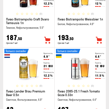
Плотность
Плотность
12.2
%
12
%
(0)
(0)
Пиво Bistrampolio Craft Dvaro
Пиво Bistrampolio Weissbier 1л
Tamsusis 1л
Белое, Нефильтрованное, 4.6°
Темное, Нефильтрованное, 5.5°
187
193
,50
,50
грн за 1 шт
грн за 1 шт
Только онлайн
Только онлайн
Крепость
Крепость
4.9
°
4.4
°
Горечь
Горечь
21
IBU
12
IBU
Плотность
Плотность
12.2
%
11.5
%
(0)
(0)
Пиво Lander Brau Premium
Пиво 2085-25.1 Fresh Tomato
Beer 0.5л
Goze 0.33л
Светлое, Фильтрованное, 4.9°
Светлое, Нефильтрованное, 4.4°