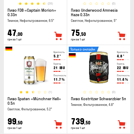
(26)
(0)
Пиво FDB «Captain Morion»
Пиво Underwood Amnesia
0.33л
Haze 0.33л
Темное, Нефильтрованное, 6.5°
Светлое, Нефильтрованное, 5°
47
75
,00
,50
грн за 1 шт
грн за 1 шт
Только онлайн
Крепость
Крепость
5.2
°
4.8
°
Горечь
Горечь
21
IBU
22
IBU
Плотность
Плотность
11.7
%
11.4
%
(1)
(0)
Пиво Spaten «Münchner Hell»
Пиво Kostritzer Schwarzbier 5л
0.5л
Темное, Фильтрованное, 4.8°
Светлое, Фильтрованное, 5.2°
99
739
,50
,50
грн за 1 шт
грн за 1 шт