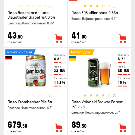
(0)
(2)
Пиво безалкогольное
Пиво FDB «Blanche» 0.33л
Clausthaler Grapefruit 0.5л
Белое, Нефильтрованное, 4.5°
Светлое, Фильтрованное, 0.25°
43
41
,50
,00
грн за 1 шт
грн за 1 шт
Только онлайн
Топ продаж
Крепость
Крепость
4.8
°
5.7
°
Горечь
Горечь
23
IBU
45
IBU
Плотность
Плотность
11.2
%
15
%
(0)
(1)
Пиво Krombacher Pils 5л
Пиво Volynski Browar Forest
IPA 0.5л
Светлое, Фильтрованное, 4.8°
Светлое, Нефильтрованное, 5.7°
679
89
,50
,50
грн за 1 шт
грн за 1 шт