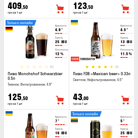
409
123
,50
,50
грн за 1 шт
грн за 1 шт
Только онлайн
Крепость
Крепость
4.9
°
4.5
°
Горечь
Горечь
25
IBU
13
IBU
Плотность
Плотность
12
%
11.5
%
(0)
(2)
Пиво Monchshof Schwarzbier
Пиво FDB «Mexican beer» 0.33л
0.5л
Светлое, Нефильтрованное, 4.5°
Темное, Фильтрованное, 4.9°
125
43
,50
,00
грн за 1 шт
грн за 1 шт
Только онлайн
Крепость
Крепость
7
°
5
°
Горечь
Горечь
16
IBU
25
IBU