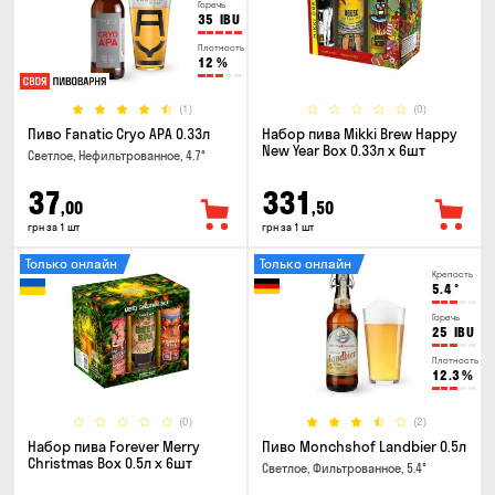
Горечь
35
IBU
Плотность
12
%
(1)
(0)
Пиво Fanatic Cryo APA 0.33л
Набор пива Mikki Brew Happy
New Year Box 0.33л x 6шт
Светлое, Нефильтрованное, 4.7°
37
331
,00
,50
грн за 1 шт
грн за 1 шт
Только онлайн
Только онлайн
Крепость
5.4
°
Горечь
25
IBU
Плотность
12.3
%
(0)
(2)
Набор пива Forever Merry
Пиво Monchshof Landbier 0.5л
Christmas Box 0.5л x 6шт
Светлое, Фильтрованное, 5.4°