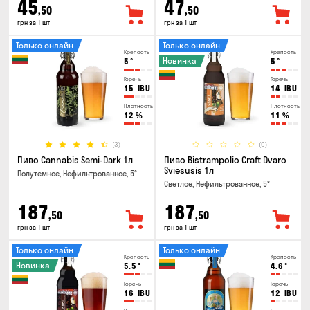
45
47
,50
,50
грн за 1 шт
грн за 1 шт
Только онлайн
Только онлайн
Крепость
Крепость
Новинка
5
°
5
°
Горечь
Горечь
15
IBU
14
IBU
Плотность
Плотность
12
%
11
%
(3)
(0)
Пиво Cannabis Semi-Dark 1л
Пиво Bistrampolio Craft Dvaro
Sviesusis 1л
Полутемное, Нефильтрованное, 5°
Светлое, Нефильтрованное, 5°
187
187
,50
,50
грн за 1 шт
грн за 1 шт
Только онлайн
Только онлайн
Крепость
Крепость
Новинка
5.5
°
4.6
°
Горечь
Горечь
16
IBU
12
IBU