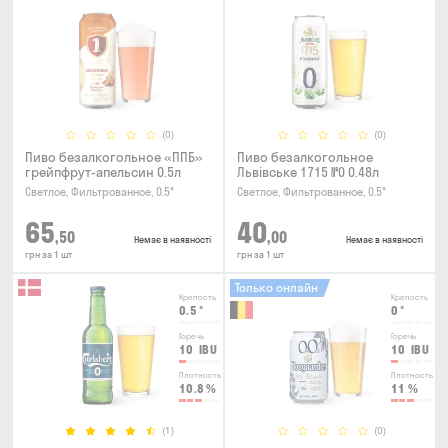
(0)
(0)
Пиво безалкогольное «ППБ»
Пиво безалкогольное
грейпфрут-апельсин 0.5л
Львівське 1715 №0 0.48л
Светлое, Фильтрованное, 0.5°
Светлое, Фильтрованное, 0.5°
65
40
,50
,00
Немає в наявності
Немає в наявності
грн за 1 шт
грн за 1 шт
Только онлайн
Крепость
Крепость
0.5
°
0
°
Горечь
Горечь
10
IBU
10
IBU
Плотность
Плотность
10.8
%
11
%
(1)
(0)