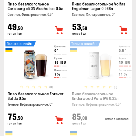
Пиво безалкогольное
Пиво безалкогольное Volfas
Carlsberg «NON Alcoholic» 0.5л
Engelman Lager 0.568л
Светлое, Фильтрованное, 0.5°
Светлое, Фильтрованное, 0°
49
53
,50
,50
грн за 1 шт
грн за 1 шт
Только онлайн
Только онлайн
Крепость
Крепость
0
°
0.5
°
Горечь
Горечь
18
IBU
40
IBU
Плотность
Плотность
7
%
11
%
(0)
(0)
Пиво безалкогольное Forever
Пиво безалкогольное
Battle 0.5л
Underwood Pure IPA 0.33л
Темное, Нефильтрованное, 0°
Светлое, Нефильтрованное, 0.5°
75
85
,50
,00
Немає в наявності
грн за 1 шт
грн за 1 шт