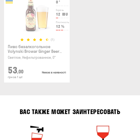
0
°
Горечь
12
IBU
Плотность
12
%
(1)
Пиво безалкогольное
Volynski Browar Ginger Beer
0.35л
Светлое, Нефильтрованное, 0°
53
,00
Немає в наявності
грн за 1 шт
ВАС ТАКЖЕ МОЖЕТ ЗАИНТЕРЕСОВАТЬ