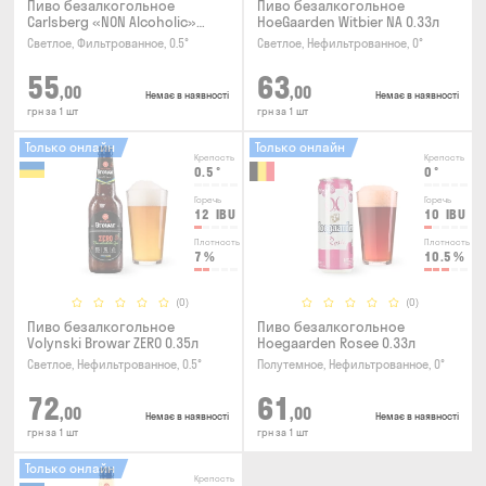
Пиво безалкогольное
Пиво безалкогольное
Carlsberg «NON Alcoholic»
HoeGaarden Witbier NA 0.33л
0.45л
Светлое, Фильтрованное, 0.5°
Светлое, Нефильтрованное, 0°
55
63
,00
,00
Немає в наявності
Немає в наявності
грн за 1 шт
грн за 1 шт
Только онлайн
Только онлайн
Крепость
Крепость
0.5
°
0
°
Горечь
Горечь
12
IBU
10
IBU
Плотность
Плотность
7
%
10.5
%
(0)
(0)
Пиво безалкогольное
Пиво безалкогольное
Volynski Browar ZERO 0.35л
Hoegaarden Rosee 0.33л
Светлое, Нефильтрованное, 0.5°
Полутемное, Нефильтрованное, 0°
72
61
,00
,00
Немає в наявності
Немає в наявності
грн за 1 шт
грн за 1 шт
Только онлайн
Крепость