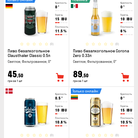
Крепость
Крепость
0
°
0
°
Горечь
Горечь
15
IBU
10
IBU
Плотность
Плотность
11.5
%
6
%
(0)
(0)
Пиво безалкогольное
Пиво безалкогольное Corona
Clausthaler Classic 0.5л
Zero 0.33л
Светлое, Фильтрованное, 0°
Светлое, Фильтрованное, 0°
45
89
,50
,50
грн за 1 шт
грн за 1 шт
Только онлайн
Крепость
Крепость
0.5
°
0
°
Горечь
Горечь
10
IBU
15
IBU
Плотность
Плотность
10.8
%
10.5
%
(0)
(0)