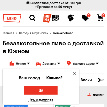
🚚 Бесплатная доставка от 700 грн
⚡Привезем до 90 минут
0
0
МЕНЮ
Главная
Сегодня в бутылках
Non-alcoholic
Безалкогольное пиво с доставкой
в Южном
Южное
Доставка
Укажите адрес
Ваш город —
Южное?
Все товары
Пиво
Сидр
Вино
Виски
Кокт
ДА
ПИВО
ФИЛЬТР
Нет, изменить
Только онлайн
Новинка