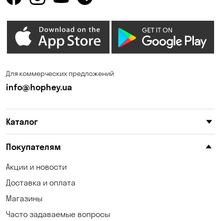
Горишние Плавни
Гостомель
Дмитровка
Днепр
Елизаветовка
Зазимье
Запорожье
Ирпень
Для коммерческих предложений
Калиновка
Каменные Потоки
info@hophey.ua
Каменское
Карнауховка
Каталог
Катериновка
Келеберда
Киев
Клинцы
Покупателям
Княжичи
Корсунцы
Акции и новости
Доставка и оплата
Котовка
Коцюбинское
Магазины
Кошары
Красноселка
Часто задаваемые вопросы