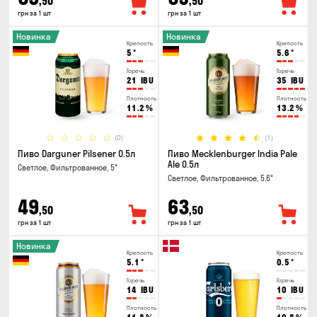
,50
,50
грн за 1 шт
грн за 1 шт
Новинка
Новинка
Крепость
Крепость
5
°
5.6
°
Горечь
Горечь
21
IBU
35
IBU
Плотность
Плотность
11.2
%
13.2
%
(0)
(1)
Пиво Darguner Pilsener 0.5л
Пиво Mecklenburger India Pale
Ale 0.5л
Светлое, Фильтрованное, 5°
Светлое, Фильтрованное, 5.6°
49
63
,50
,50
грн за 1 шт
грн за 1 шт
Новинка
Крепость
Крепость
5.1
°
0.5
°
Горечь
Горечь
14
IBU
10
IBU
Плотность
Плотность