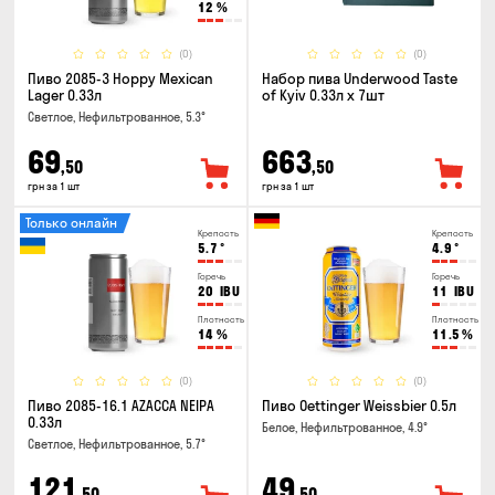
12
%
(0)
(0)
Пиво 2085-3 Hoppy Mexican
Набор пива Underwood Taste
Lager 0.33л
of Kyiv 0.33л x 7шт
Светлое, Нефильтрованное, 5.3°
69
663
,50
,50
грн за 1 шт
грн за 1 шт
Только онлайн
Крепость
Крепость
5.7
°
4.9
°
Горечь
Горечь
20
IBU
11
IBU
Плотность
Плотность
14
%
11.5
%
(0)
(0)
Пиво 2085-16.1 AZACCA NEIPA
Пиво Oettinger Weissbier 0.5л
0.33л
Белое, Нефильтрованное, 4.9°
Светлое, Нефильтрованное, 5.7°
121
49
,50
,50