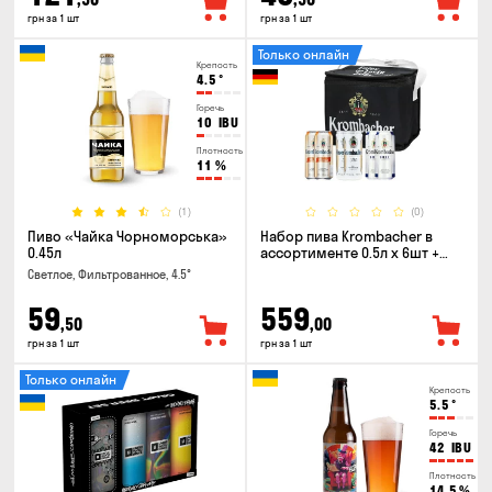
грн за 1 шт
грн за 1 шт
Только онлайн
Крепость
4.5
°
Горечь
10
IBU
Плотность
11
%
(1)
(0)
Пиво «Чайка Чорноморська»
Набор пива Krombacher в
0.45л
ассортименте 0.5л х 6шт +
термосумка
Светлое, Фильтрованное, 4.5°
59
559
,50
,00
грн за 1 шт
грн за 1 шт
Только онлайн
Крепость
5.5
°
Горечь
42
IBU
Плотность
14.5
%