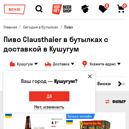
0
0
МЕНЮ
Главная
Сегодня в бутылках
Пиво
Пиво Clausthaler в бутылках с
доставкой в ​​Кушугум
Кушугум
Доставка
Укажите адрес
Ваш город —
Кушугум?
Все товары
Пиво
Сидр
Вино
Виски
Кокт
ДА
ПИВО
ФИЛЬТР
Нет, изменить
Только онлайн
Крепость
4.7
°