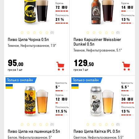
Горечь
Горечь
72
IBU
14
IBU
Плотность
Плотность
21
%
13
%
(0)
(0)
Пиво Ципа Чорна 0.5л
Пиво Kapuziner Weissbier
Dunkel 0.5л
Темное, Нефильтрованное, 7.9°
Темное, Нефильтрованное, 5.1°
95
129
,00
,50
грн за 1 шт
грн за 1 шт
Только онлайн
Только онлайн
Крепость
Крепость
5
°
5.5
°
Горечь
Горечь
12
IBU
36
IBU
Плотность
Плотность
11.5
%
13
%
(0)
(0)
Пиво Ципа на пшенице 0.5л
Пиво Ципа Квітка IPL 0.5л
Белое, Нефильтрованное, 5°
Светлое, Нефильтрованное, 5.5°