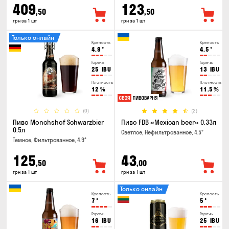
409
123
,50
,50
грн за 1 шт
грн за 1 шт
Только онлайн
Крепость
Крепость
4.9
°
4.5
°
Горечь
Горечь
25
IBU
13
IBU
Плотность
Плотность
12
%
11.5
%
(0)
(2)
Пиво Monchshof Schwarzbier
Пиво FDB «Mexican beer» 0.33л
0.5л
Светлое, Нефильтрованное, 4.5°
Темное, Фильтрованное, 4.9°
125
43
,50
,00
грн за 1 шт
грн за 1 шт
Только онлайн
Крепость
Крепость
7
°
5
°
Горечь
Горечь
16
IBU
25
IBU