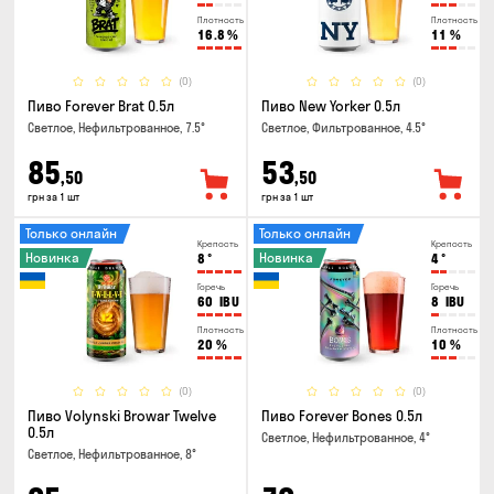
Плотность
Плотность
16.8
%
11
%
(0)
(0)
Пиво Forever Brat 0.5л
Пиво New Yorker 0.5л
Светлое, Нефильтрованное, 7.5°
Светлое, Фильтрованное, 4.5°
85
53
,50
,50
грн за 1 шт
грн за 1 шт
Только онлайн
Только онлайн
Крепость
Крепость
Новинка
Новинка
8
°
4
°
Горечь
Горечь
60
IBU
8
IBU
Плотность
Плотность
20
%
10
%
(0)
(0)
Пиво Volynski Browar Twelve
Пиво Forever Bones 0.5л
0.5л
Светлое, Нефильтрованное, 4°
Светлое, Нефильтрованное, 8°