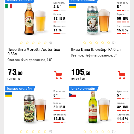
Крепость
Крепость
4.6
°
5
°
Горечь
Горечь
12
IBU
50
IBU
Плотность
Плотность
11
%
15.6
%
(0)
(0)
Пиво Birra Moretti L'autentica
Пиво Ципа Пломбір IPA 0.5л
0.33л
Светлое, Нефильтрованное, 5°
Светлое, Фильтрованное, 4.6°
73
105
,00
,50
грн за 1 шт
грн за 1 шт
Только онлайн
Только онлайн
Крепость
Крепость
6
°
5
°
Горечь
Горечь
50
IBU
32
IBU
Плотность
Плотность
14.5
%
11.9
%
(0)
(0)