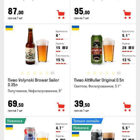
87
95
,00
,00
грн за 1 шт
грн за 1 шт
Крепость
Крепость
6
°
5.1
°
Горечь
Горечь
15
IBU
26
IBU
Плотность
Плотность
15
%
12
%
(0)
(0)
Пиво Volynski Browar Sailor
Пиво AltMuller Original 0.5л
0.35л
Светлое, Фильтрованное, 5.1°
Полутемное, Нефильтрованное, 6°
69
39
,50
,50
грн за 1 шт
грн за 1 шт
Новинка
Только онлайн
Крепость
Крепость
Новинка
4.7
°
5.5
°
Горечь
Горечь