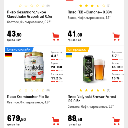
(0)
(2)
Пиво безалкогольное
Пиво FDB «Blanche» 0.33л
Clausthaler Grapefruit 0.5л
Белое, Нефильтрованное, 4.5°
Светлое, Фильтрованное, 0.25°
43
41
,50
,00
грн за 1 шт
грн за 1 шт
Только онлайн
Топ продаж
Крепость
Крепость
4.8
°
5.7
°
Горечь
Горечь
23
IBU
45
IBU
Плотность
Плотность
11.2
%
15
%
(0)
(1)
Пиво Krombacher Pils 5л
Пиво Volynski Browar Forest
IPA 0.5л
Светлое, Фильтрованное, 4.8°
Светлое, Нефильтрованное, 5.7°
679
89
,50
,50
грн за 1 шт
грн за 1 шт