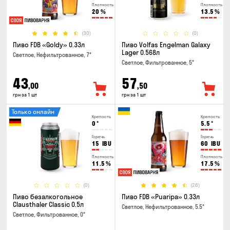
Плотность
Плотность
20
%
13.5
%
(30)
(0)
Пиво FDB «Goldy» 0.33л
Пиво Volfas Engelman Galaxy
Lager 0.568л
Светлое, Нефильтрованное, 7°
Светлое, Фильтрованное, 5°
43
57
,00
,50
грн за 1 шт
грн за 1 шт
Только онлайн
Крепость
Крепость
0
°
5.5
°
Горечь
Горечь
15
IBU
60
IBU
Плотность
Плотность
11.5
%
17.5
%
(0)
(26)
Пиво безалкогольное
Пиво FDB «Puaripa» 0.33л
Clausthaler Classic 0.5л
Светлое, Нефильтрованное, 5.5°
Светлое, Фильтрованное, 0°