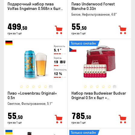
Подарочный набор пива
Пиво Underwood Forest
Volfas Engelman 0.568л x 6шт +
Blanche 0.33л
бокал 0.568л
Белое, Нефильтрованное, 4.6°
499
55
,50
,50
грн за 1 шт
грн за 1 шт
Только онлайн
Крепость
5.1
°
Горечь
19
IBU
Плотность
12
%
(0)
(0)
Пиво «Lowenbrau Original»
Набор пива Budweiser Budvar
0.5л
Original 0.5л x 8шт +
термосумка
Светлое, Фильтрованное, 5.1°
55
785
,50
,50
грн за 1 шт
грн за 1 шт
Только онлайн