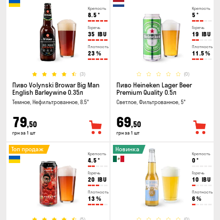
Крепость
Крепость
8.5
°
5
°
Горечь
Горечь
35
IBU
19
IBU
Плотность
Плотность
23
%
11.5
%
(3)
(0)
Пиво Volynski Browar Big Man
Пиво Heineken Lager Beer
English Barleywine 0.35л
Premium Quality 0.5л
Темное, Нефильтрованное, 8.5°
Светлое, Фильтрованное, 5°
79
69
,50
,50
грн за 1 шт
грн за 1 шт
Топ продаж
Новинка
Крепость
Крепость
4.5
°
0
°
Горечь
Горечь
20
IBU
10
IBU
Плотность
Плотность
13
%
6
%
(5)
(0)