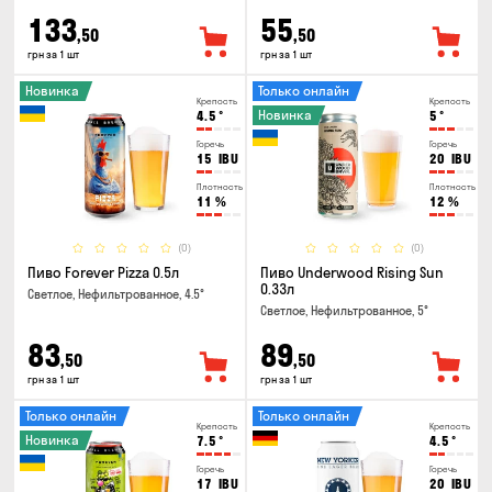
133
55
,50
,50
грн за 1 шт
грн за 1 шт
Новинка
Только онлайн
Крепость
Крепость
Новинка
4.5
°
5
°
Горечь
Горечь
15
IBU
20
IBU
Плотность
Плотность
11
%
12
%
(0)
(0)
Пиво Forever Pizza 0.5л
Пиво Underwood Rising Sun
0.33л
Светлое, Нефильтрованное, 4.5°
Светлое, Нефильтрованное, 5°
83
89
,50
,50
грн за 1 шт
грн за 1 шт
Только онлайн
Только онлайн
Крепость
Крепость
Новинка
7.5
°
4.5
°
Горечь
Горечь
17
IBU
20
IBU