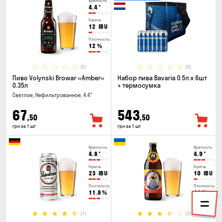
Крепость
4.4
°
Горечь
12
IBU
Плотность
12
%
(0)
(0)
Пиво Volynski Browar «Amber»
Набор пива Bavaria 0.5л х 6шт
0.35л
+ термосумка
Светлое, Нефильтрованное, 4.4°
67
543
,50
,50
грн за 1 шт
грн за 1 шт
Крепость
Крепость
4.8
°
4.9
°
Горечь
Горечь
23
IBU
10
IBU
Плотность
Плотность
11.8
%
11
%
(1)
(3)