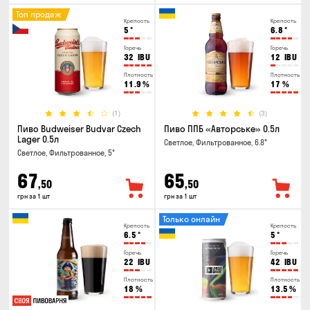
Топ продаж
Крепость
Крепость
5
°
6.8
°
Горечь
Горечь
32
IBU
12
IBU
Плотность
Плотность
11.9
%
17
%
(1)
(3)
Пиво Budweiser Budvar Czech
Пиво ППБ «Авторське» 0.5л
Lager 0.5л
Светлое, Фильтрованное, 6.8°
Светлое, Фильтрованное, 5°
67
65
,50
,50
грн за 1 шт
грн за 1 шт
Только онлайн
Крепость
Крепость
6.5
°
5
°
Горечь
Горечь
22
IBU
42
IBU
Плотность
Плотность
18
%
13.5
%