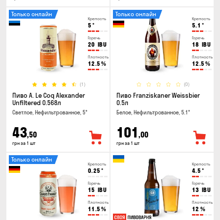
Только онлайн
Только онлайн
Крепость
Крепость
5
°
5.1
°
Горечь
Горечь
20
IBU
18
IBU
Плотность
Плотность
12.5
%
12.5
%
(1)
(0)
Пиво A. Le Coq Alexander
Пиво Franziskaner Weissbier
Unfiltered 0.568л
0.5л
Светлое, Нефильтрованное, 5°
Белое, Нефильтрованное, 5.1°
43
101
,50
,00
грн за 1 шт
грн за 1 шт
Только онлайн
Крепость
Крепость
0.25
°
4.5
°
Горечь
Горечь
15
IBU
13
IBU
Плотность
Плотность
11.5
%
12
%