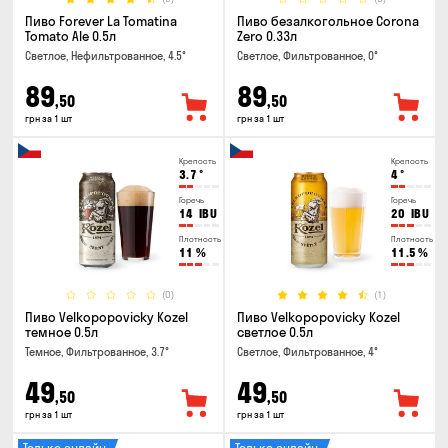
Пиво Forever La Tomatina
Пиво безалкогольное Corona
Tomato Ale 0.5л
Zero 0.33л
Светлое, Нефильтрованное, 4.5°
Светлое, Фильтрованное, 0°
89
89
,50
,50
грн за 1 шт
грн за 1 шт
Крепость
Крепость
3.7
°
4
°
Горечь
Горечь
14
IBU
20
IBU
Плотность
Плотность
11
%
11.5
%
(0)
(1)
Пиво Velkopopovicky Kozel
Пиво Velkopopovicky Kozel
темное 0.5л
светлое 0.5л
Темное, Фильтрованное, 3.7°
Светлое, Фильтрованное, 4°
49
49
,50
,50
грн за 1 шт
грн за 1 шт
Только онлайн
Только онлайн