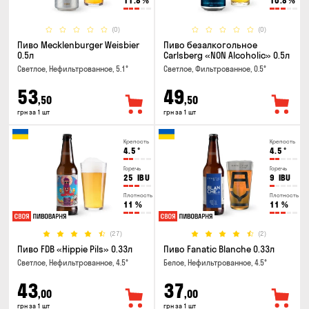
11.8
%
10.8
%
(0)
(0)
Пиво Mecklenburger Weisbier
Пиво безалкогольное
0.5л
Carlsberg «NON Alcoholic» 0.5л
Светлое, Нефильтрованное, 5.1°
Светлое, Фильтрованное, 0.5°
53
49
,50
,50
грн за 1 шт
грн за 1 шт
Крепость
Крепость
4.5
°
4.5
°
Горечь
Горечь
25
IBU
9
IBU
Плотность
Плотность
11
%
11
%
(27)
(2)
Пиво FDB «Hippie Pils» 0.33л
Пиво Fanatic Blanche 0.33л
Светлое, Нефильтрованное, 4.5°
Белое, Нефильтрованное, 4.5°
43
37
,00
,00
грн за 1 шт
грн за 1 шт