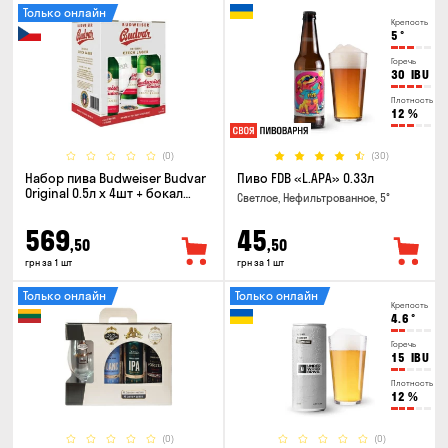
Только онлайн
Крепость
5
°
Горечь
30
IBU
Плотность
12
%
(0)
(30)
Набор пива Budweiser Budvar
Пиво FDB «L.APA» 0.33л
Original 0.5л х 4шт + бокал
Светлое, Нефильтрованное, 5°
0.33л
569
45
,50
,50
грн за 1 шт
грн за 1 шт
Только онлайн
Только онлайн
Крепость
4.6
°
Горечь
15
IBU
Плотность
12
%
(0)
(0)