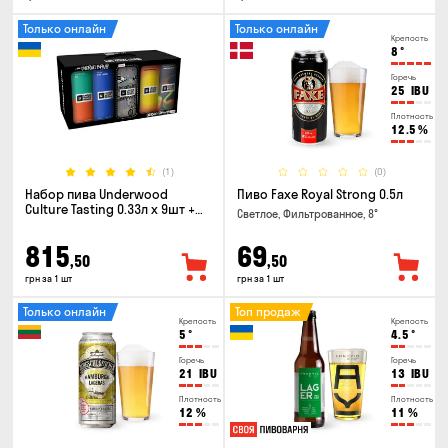
Только онлайн
Только онлайн
Крепость
8
°
Горечь
25
IBU
Плотность
12.5
%
(1)
(0)
Набор пива Underwood
Пиво Faxe Royal Strong 0.5л
Culture Tasting 0.33л x 9шт +
Светлое, Фильтрованное, 8°
бокал
815
69
,50
,50
грн за 1 шт
грн за 1 шт
Только онлайн
Топ продаж
Крепость
Крепость
5
°
4.5
°
Горечь
Горечь
21
IBU
13
IBU
Плотность
Плотность
12
%
11
%