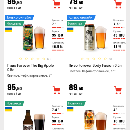
95
79
,50
,50
грн за 1 шт
грн за 1 шт
Только онлайн
Только онлайн
Крепость
Крепость
Новинка
Новинка
7
°
7.5
°
Горечь
Горечь
35
IBU
45
IBU
Плотность
Плотность
16.5
%
18
%
(0)
(0)
Пиво Forever The Big Apple
Пиво Forever Body Fusion 0.5л
0.5л
Светлое, Нефильтрованное, 7.5°
Светлое, Нефильтрованное, 7°
95
89
,50
,50
грн за 1 шт
грн за 1 шт
Новинка
Новинка
Крепость
Крепость
7.4
°
4
°
Горечь
Горечь
30
IBU
10
IBU
Плотность
Плотность