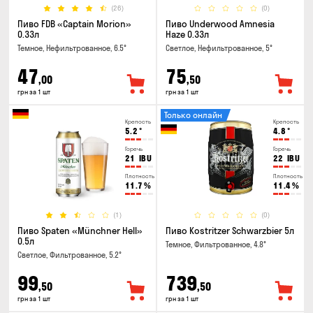
(26)
(0)
Пиво FDB «Captain Morion»
Пиво Underwood Amnesia
0.33л
Haze 0.33л
Темное, Нефильтрованное, 6.5°
Светлое, Нефильтрованное, 5°
47
75
,00
,50
грн за 1 шт
грн за 1 шт
Только онлайн
Крепость
Крепость
5.2
°
4.8
°
Горечь
Горечь
21
IBU
22
IBU
Плотность
Плотность
11.7
%
11.4
%
(1)
(0)
Пиво Spaten «Münchner Hell»
Пиво Kostritzer Schwarzbier 5л
0.5л
Темное, Фильтрованное, 4.8°
Светлое, Фильтрованное, 5.2°
99
739
,50
,50
грн за 1 шт
грн за 1 шт