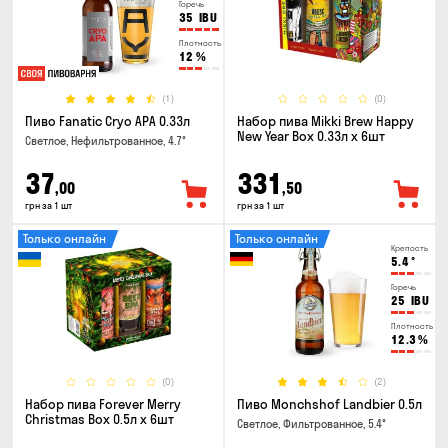
Горечь
35
IBU
Плотность
12
%
(1)
(0)
Пиво Fanatic Cryo APA 0.33л
Набор пива Mikki Brew Happy
New Year Box 0.33л x 6шт
Светлое, Нефильтрованное, 4.7°
37
331
,00
,50
грн за 1 шт
грн за 1 шт
Только онлайн
Только онлайн
Крепость
5.4
°
Горечь
25
IBU
Плотность
12.3
%
(0)
(2)
Набор пива Forever Merry
Пиво Monchshof Landbier 0.5л
Christmas Box 0.5л x 6шт
Светлое, Фильтрованное, 5.4°