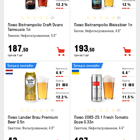
Плотность
Плотность
12.2
%
12
%
(0)
(0)
Пиво Bistrampolio Craft Dvaro
Пиво Bistrampolio Weissbier 1л
Tamsusis 1л
Белое, Нефильтрованное, 4.6°
Темное, Нефильтрованное, 5.5°
187
193
,50
,50
грн за 1 шт
грн за 1 шт
Только онлайн
Только онлайн
Крепость
Крепость
4.9
°
4.4
°
Горечь
Горечь
21
IBU
12
IBU
Плотность
Плотность
12.2
%
11.5
%
(0)
(0)
Пиво Lander Brau Premium
Пиво 2085-25.1 Fresh Tomato
Beer 0.5л
Goze 0.33л
Светлое, Фильтрованное, 4.9°
Светлое, Нефильтрованное, 4.4°