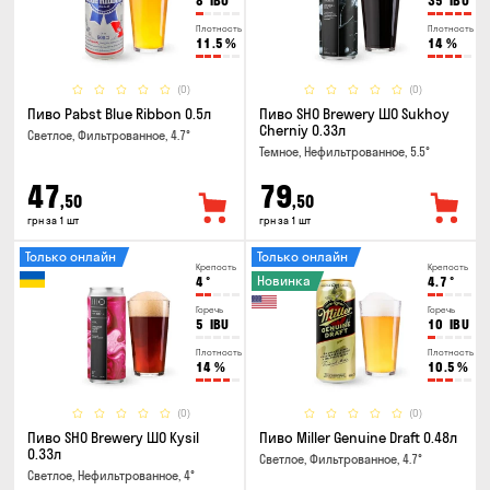
8
IBU
35
IBU
Плотность
Плотность
11.5
%
14
%
(0)
(0)
Пиво Pabst Blue Ribbon 0.5л
Пиво SHO Brewery ШО Sukhoy
Cherniy 0.33л
Светлое, Фильтрованное, 4.7°
Темное, Нефильтрованное, 5.5°
47
79
,50
,50
грн за 1 шт
грн за 1 шт
Только онлайн
Только онлайн
Крепость
Крепость
Новинка
4
°
4.7
°
Горечь
Горечь
5
IBU
10
IBU
Плотность
Плотность
14
%
10.5
%
(0)
(0)
Пиво SHO Brewery ШО Kysil
Пиво Miller Genuine Draft 0.48л
0.33л
Светлое, Фильтрованное, 4.7°
Светлое, Нефильтрованное, 4°