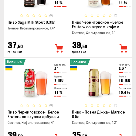
19
%
11
%
(0)
(0)
Пиво Saga Milk Stout 0.33л
Пиво Черниговское «Белое
Fruter» со вкусом кофе и
Темное, Нефильтрованное, 7.4°
апельсина 0.5 л
Светлое, Фильтрованное, 4°
37
39
,50
,50
грн за 1 шт
грн за 1 шт
Новинка
Новинка
Крепость
Крепость
4
°
4.2
°
Горечь
Горечь
7
IBU
15
IBU
Плотность
Плотность
11
%
10.4
%
(0)
(0)
Пиво Черниговское «Белое
Пиво «Повна Діжка» Мягкое
Fruter» со вкусом арбуза и
0.5л
мяты 0.5л
Светлое, Нефильтрованное, 4°
Светлое, Фильтрованное, 4.2°
39
35