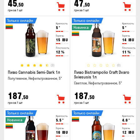
45
47
,50
,50
грн за 1 шт
грн за 1 шт
Только онлайн
Только онлайн
Крепость
Крепость
Новинка
5
°
5
°
Горечь
Горечь
15
IBU
14
IBU
Плотность
Плотность
12
%
11
%
(3)
(0)
Пиво Cannabis Semi-Dark 1л
Пиво Bistrampolio Craft Dvaro
Sviesusis 1л
Полутемное, Нефильтрованное, 5°
Светлое, Нефильтрованное, 5°
187
187
,50
,50
грн за 1 шт
грн за 1 шт
Только онлайн
Только онлайн
Крепость
Крепость
Новинка
5.5
°
4.6
°
Горечь
Горечь
16
IBU
12
IBU