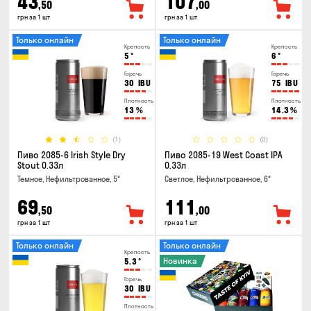
43
107
,50
,00
грн за 1 шт
грн за 1 шт
Только онлайн
Только онлайн
Крепость
Крепость
5
°
6
°
Горечь
Горечь
30
IBU
75
IBU
Плотность
Плотность
13
%
14.3
%
(1)
(0)
Пиво 2085-6 Irish Style Dry
Пиво 2085-19 West Coast IPA
Stout 0.33л
0.33л
Темное, Нефильтрованное, 5°
Светлое, Нефильтрованное, 6°
69
111
,50
,00
грн за 1 шт
грн за 1 шт
Только онлайн
Только онлайн
Крепость
Новинка
5.3
°
Горечь
30
IBU
Плотность