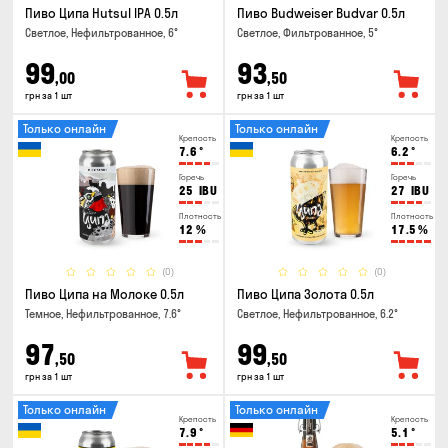
Пиво Ципа Hutsul IPA 0.5л
Пиво Budweiser Budvar 0.5л
Светлое, Нефильтрованное, 6°
Светлое, Фильтрованное, 5°
99
93
,00
,50
грн за 1 шт
грн за 1 шт
Только онлайн
Только онлайн
Крепость
Крепость
7.6
°
6.2
°
Горечь
Горечь
25
IBU
27
IBU
Плотность
Плотность
12
%
17.5
%
(0)
(0)
Пиво Ципа на Молоке 0.5л
Пиво Ципа Золота 0.5л
Темное, Нефильтрованное, 7.6°
Светлое, Нефильтрованное, 6.2°
97
99
,50
,50
грн за 1 шт
грн за 1 шт
Только онлайн
Только онлайн
Крепость
Крепость
7.9
°
5.1
°