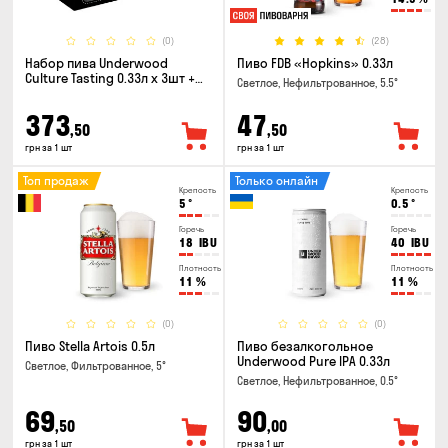
(0)
(28)
Набор пива Underwood
Пиво FDB «Hopkins» 0.33л
Culture Tasting 0.33л x 3шт +
Светлое, Нефильтрованное, 5.5°
бокал
373
47
,50
,50
грн за 1 шт
грн за 1 шт
Топ продаж
Только онлайн
Крепость
Крепость
5
°
0.5
°
Горечь
Горечь
18
IBU
40
IBU
Плотность
Плотность
11
%
11
%
(0)
(0)
Пиво Stella Artois 0.5л
Пиво безалкогольное
Underwood Pure IPA 0.33л
Светлое, Фильтрованное, 5°
Светлое, Нефильтрованное, 0.5°
69
90
,50
,00
грн за 1 шт
грн за 1 шт