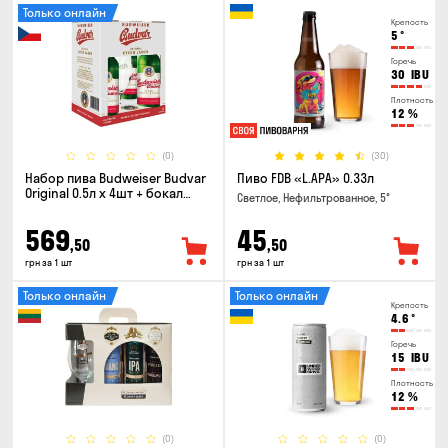
Только онлайн
Крепость
5
°
Горечь
30
IBU
Плотность
12
%
(0)
(30)
Набор пива Budweiser Budvar
Пиво FDB «L.APA» 0.33л
Original 0.5л х 4шт + бокал
Светлое, Нефильтрованное, 5°
0.33л
569
45
,50
,50
грн за 1 шт
грн за 1 шт
Только онлайн
Только онлайн
Крепость
4.6
°
Горечь
15
IBU
Плотность
12
%
(0)
(0)