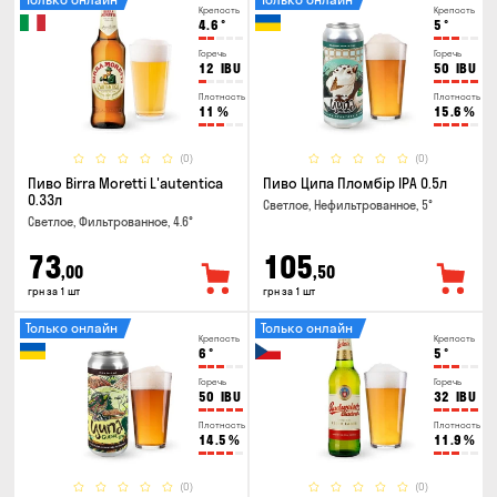
Крепость
Крепость
4.6
°
5
°
Горечь
Горечь
12
IBU
50
IBU
Плотность
Плотность
11
%
15.6
%
(0)
(0)
Пиво Birra Moretti L'autentica
Пиво Ципа Пломбір IPA 0.5л
0.33л
Светлое, Нефильтрованное, 5°
Светлое, Фильтрованное, 4.6°
73
105
,00
,50
грн за 1 шт
грн за 1 шт
Только онлайн
Только онлайн
Крепость
Крепость
6
°
5
°
Горечь
Горечь
50
IBU
32
IBU
Плотность
Плотность
14.5
%
11.9
%
(0)
(0)