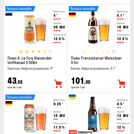
Только онлайн
Только онлайн
Крепость
Крепость
5
°
5.1
°
Горечь
Горечь
20
IBU
18
IBU
Плотность
Плотность
12.5
%
12.5
%
(1)
(0)
Пиво A. Le Coq Alexander
Пиво Franziskaner Weissbier
Unfiltered 0.568л
0.5л
Светлое, Нефильтрованное, 5°
Белое, Нефильтрованное, 5.1°
43
101
,50
,00
грн за 1 шт
грн за 1 шт
Только онлайн
Крепость
Крепость
0.25
°
4.5
°
Горечь
Горечь
15
IBU
13
IBU
Плотность
Плотность
11.5
%
12
%