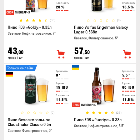
Плотность
Плотность
20
%
13.5
%
(30)
(0)
Пиво FDB «Goldy» 0.33л
Пиво Volfas Engelman Galaxy
Lager 0.568л
Светлое, Нефильтрованное, 7°
Светлое, Фильтрованное, 5°
43
57
,00
,50
грн за 1 шт
грн за 1 шт
Только онлайн
Крепость
Крепость
0
°
5.5
°
Горечь
Горечь
15
IBU
60
IBU
Плотность
Плотность
11.5
%
17.5
%
(0)
(26)
Пиво безалкогольное
Пиво FDB «Puaripa» 0.33л
Clausthaler Classic 0.5л
Светлое, Нефильтрованное, 5.5°
Светлое, Фильтрованное, 0°