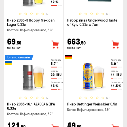
12
%
(0)
(0)
Пиво 2085-3 Hoppy Mexican
Набор пива Underwood Taste
Lager 0.33л
of Kyiv 0.33л x 7шт
Светлое, Нефильтрованное, 5.3°
69
663
,50
,50
грн за 1 шт
грн за 1 шт
Только онлайн
Крепость
Крепость
5.7
°
4.9
°
Горечь
Горечь
20
IBU
11
IBU
Плотность
Плотность
14
%
11.5
%
(0)
(0)
Пиво 2085-16.1 AZACCA NEIPA
Пиво Oettinger Weissbier 0.5л
0.33л
Белое, Нефильтрованное, 4.9°
Светлое, Нефильтрованное, 5.7°
121
49
,50
,50