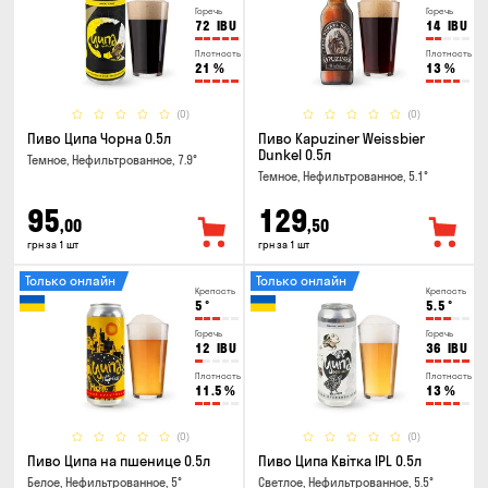
Горечь
Горечь
72
IBU
14
IBU
Плотность
Плотность
21
%
13
%
(0)
(0)
Пиво Ципа Чорна 0.5л
Пиво Kapuziner Weissbier
Dunkel 0.5л
Темное, Нефильтрованное, 7.9°
Темное, Нефильтрованное, 5.1°
95
129
,00
,50
грн за 1 шт
грн за 1 шт
Только онлайн
Только онлайн
Крепость
Крепость
5
°
5.5
°
Горечь
Горечь
12
IBU
36
IBU
Плотность
Плотность
11.5
%
13
%
(0)
(0)
Пиво Ципа на пшенице 0.5л
Пиво Ципа Квітка IPL 0.5л
Белое, Нефильтрованное, 5°
Светлое, Нефильтрованное, 5.5°