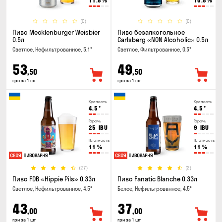
11.8
%
10.8
%
(0)
(0)
Пиво Mecklenburger Weisbier
Пиво безалкогольное
0.5л
Carlsberg «NON Alcoholic» 0.5л
Светлое, Нефильтрованное, 5.1°
Светлое, Фильтрованное, 0.5°
53
49
,50
,50
грн за 1 шт
грн за 1 шт
Крепость
Крепость
4.5
°
4.5
°
Горечь
Горечь
25
IBU
9
IBU
Плотность
Плотность
11
%
11
%
(27)
(2)
Пиво FDB «Hippie Pils» 0.33л
Пиво Fanatic Blanche 0.33л
Светлое, Нефильтрованное, 4.5°
Белое, Нефильтрованное, 4.5°
43
37
,00
,00
грн за 1 шт
грн за 1 шт