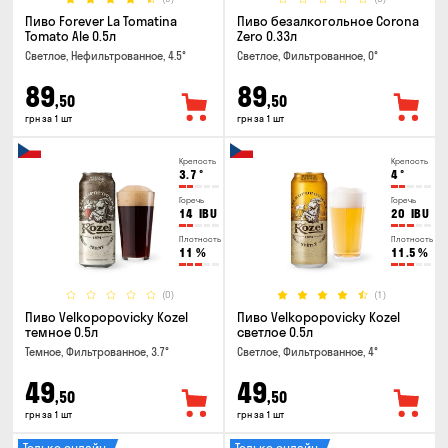
Пиво Forever La Tomatina
Пиво безалкогольное Corona
Tomato Ale 0.5л
Zero 0.33л
Светлое, Нефильтрованное, 4.5°
Светлое, Фильтрованное, 0°
89
89
,50
,50
грн за 1 шт
грн за 1 шт
Крепость
Крепость
3.7
°
4
°
Горечь
Горечь
14
IBU
20
IBU
Плотность
Плотность
11
%
11.5
%
(0)
(1)
Пиво Velkopopovicky Kozel
Пиво Velkopopovicky Kozel
темное 0.5л
светлое 0.5л
Темное, Фильтрованное, 3.7°
Светлое, Фильтрованное, 4°
49
49
,50
,50
грн за 1 шт
грн за 1 шт
Только онлайн
Только онлайн