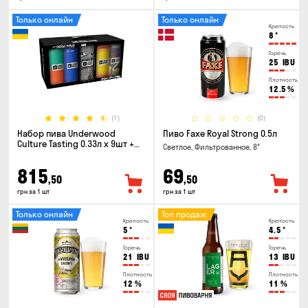
Только онлайн
Только онлайн
Крепость
8
°
Горечь
25
IBU
Плотность
12.5
%
(1)
(0)
Набор пива Underwood
Пиво Faxe Royal Strong 0.5л
Culture Tasting 0.33л x 9шт +
Светлое, Фильтрованное, 8°
бокал
815
69
,50
,50
грн за 1 шт
грн за 1 шт
Только онлайн
Топ продаж
Крепость
Крепость
5
°
4.5
°
Горечь
Горечь
21
IBU
13
IBU
Плотность
Плотность
12
%
11
%