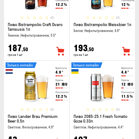
Плотность
Плотность
12.2
%
12
%
(0)
(0)
Пиво Bistrampolio Craft Dvaro
Пиво Bistrampolio Weissbier 1л
Tamsusis 1л
Белое, Нефильтрованное, 4.6°
Темное, Нефильтрованное, 5.5°
187
193
,50
,50
грн за 1 шт
грн за 1 шт
Только онлайн
Только онлайн
Крепость
Крепость
4.9
°
4.4
°
Горечь
Горечь
21
IBU
12
IBU
Плотность
Плотность
12.2
%
11.5
%
(0)
(0)
Пиво Lander Brau Premium
Пиво 2085-25.1 Fresh Tomato
Beer 0.5л
Goze 0.33л
Светлое, Фильтрованное, 4.9°
Светлое, Нефильтрованное, 4.4°