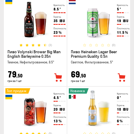
Крепость
Крепость
8.5
°
5
°
Горечь
Горечь
35
IBU
19
IBU
Плотность
Плотность
23
%
11.5
%
(3)
(0)
Пиво Volynski Browar Big Man
Пиво Heineken Lager Beer
English Barleywine 0.35л
Premium Quality 0.5л
Темное, Нефильтрованное, 8.5°
Светлое, Фильтрованное, 5°
79
69
,50
,50
грн за 1 шт
грн за 1 шт
Топ продаж
Новинка
Крепость
Крепость
4.5
°
0
°
Горечь
Горечь
20
IBU
10
IBU
Плотность
Плотность
13
%
6
%
(5)
(0)