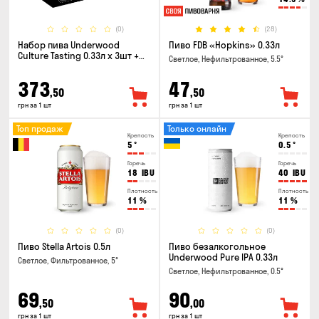
(0)
(28)
Набор пива Underwood
Пиво FDB «Hopkins» 0.33л
Culture Tasting 0.33л x 3шт +
Светлое, Нефильтрованное, 5.5°
бокал
373
47
,50
,50
грн за 1 шт
грн за 1 шт
Топ продаж
Только онлайн
Крепость
Крепость
5
°
0.5
°
Горечь
Горечь
18
IBU
40
IBU
Плотность
Плотность
11
%
11
%
(0)
(0)
Пиво Stella Artois 0.5л
Пиво безалкогольное
Underwood Pure IPA 0.33л
Светлое, Фильтрованное, 5°
Светлое, Нефильтрованное, 0.5°
69
90
,50
,00
грн за 1 шт
грн за 1 шт