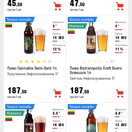
45
47
,50
,50
грн за 1 шт
грн за 1 шт
Только онлайн
Только онлайн
Крепость
Крепость
Новинка
5
°
5
°
Горечь
Горечь
15
IBU
14
IBU
Плотность
Плотность
12
%
11
%
(3)
(0)
Пиво Cannabis Semi-Dark 1л
Пиво Bistrampolio Craft Dvaro
Sviesusis 1л
Полутемное, Нефильтрованное, 5°
Светлое, Нефильтрованное, 5°
187
187
,50
,50
грн за 1 шт
грн за 1 шт
Только онлайн
Только онлайн
Крепость
Крепость
Новинка
5.5
°
4.6
°
Горечь
Горечь
16
IBU
12
IBU