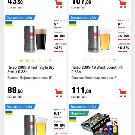
43
107
,50
,00
грн за 1 шт
грн за 1 шт
Только онлайн
Только онлайн
Крепость
Крепость
5
°
6
°
Горечь
Горечь
30
IBU
75
IBU
Плотность
Плотность
13
%
14.3
%
(1)
(0)
Пиво 2085-6 Irish Style Dry
Пиво 2085-19 West Coast IPA
Stout 0.33л
0.33л
Темное, Нефильтрованное, 5°
Светлое, Нефильтрованное, 6°
69
111
,50
,00
грн за 1 шт
грн за 1 шт
Только онлайн
Только онлайн
Крепость
Новинка
5.3
°
Горечь
30
IBU
Плотность