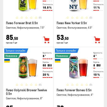
Плотность
Плотность
16.8
%
11
%
(0)
(0)
Пиво Forever Brat 0.5л
Пиво New Yorker 0.5л
Светлое, Нефильтрованное, 7.5°
Светлое, Фильтрованное, 4.5°
85
53
,50
,50
грн за 1 шт
грн за 1 шт
Только онлайн
Только онлайн
Крепость
Крепость
Новинка
Новинка
8
°
4
°
Горечь
Горечь
60
IBU
8
IBU
Плотность
Плотность
20
%
10
%
(0)
(0)
Пиво Volynski Browar Twelve
Пиво Forever Bones 0.5л
0.5л
Светлое, Нефильтрованное, 4°
Светлое, Нефильтрованное, 8°