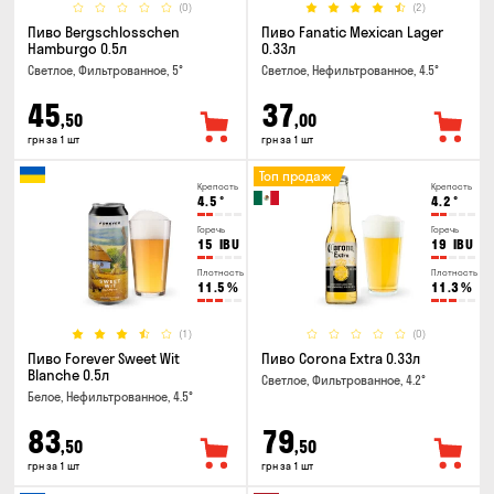
(0)
(2)
Пиво Bergschlosschen
Пиво Fanatic Mexican Lager
Hamburgo 0.5л
0.33л
Светлое, Фильтрованное, 5°
Светлое, Нефильтрованное, 4.5°
45
37
,50
,00
грн за 1 шт
грн за 1 шт
Топ продаж
Крепость
Крепость
4.5
°
4.2
°
Горечь
Горечь
15
IBU
19
IBU
Плотность
Плотность
11.5
%
11.3
%
(1)
(0)
Пиво Forever Sweet Wit
Пиво Corona Extra 0.33л
Blanche 0.5л
Светлое, Фильтрованное, 4.2°
Белое, Нефильтрованное, 4.5°
83
79
,50
,50
грн за 1 шт
грн за 1 шт