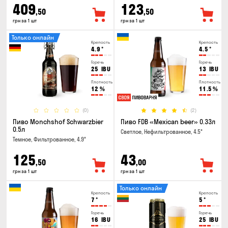
409
123
,50
,50
грн за 1 шт
грн за 1 шт
Только онлайн
Крепость
Крепость
4.9
°
4.5
°
Горечь
Горечь
25
IBU
13
IBU
Плотность
Плотность
12
%
11.5
%
(0)
(2)
Пиво Monchshof Schwarzbier
Пиво FDB «Mexican beer» 0.33л
0.5л
Светлое, Нефильтрованное, 4.5°
Темное, Фильтрованное, 4.9°
125
43
,50
,00
грн за 1 шт
грн за 1 шт
Только онлайн
Крепость
Крепость
7
°
5
°
Горечь
Горечь
16
IBU
25
IBU