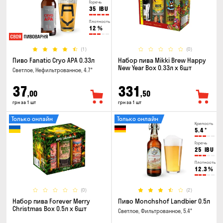
Горечь
35
IBU
Плотность
12
%
(1)
(0)
Пиво Fanatic Cryo APA 0.33л
Набор пива Mikki Brew Happy
New Year Box 0.33л x 6шт
Светлое, Нефильтрованное, 4.7°
37
331
,00
,50
грн за 1 шт
грн за 1 шт
Только онлайн
Только онлайн
Крепость
5.4
°
Горечь
25
IBU
Плотность
12.3
%
(0)
(2)
Набор пива Forever Merry
Пиво Monchshof Landbier 0.5л
Christmas Box 0.5л x 6шт
Светлое, Фильтрованное, 5.4°