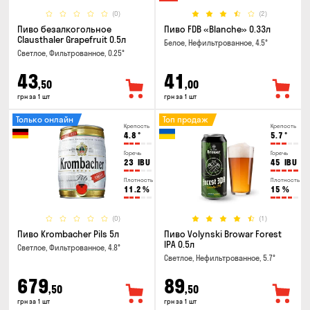
(0)
(2)
Пиво безалкогольное
Пиво FDB «Blanche» 0.33л
Clausthaler Grapefruit 0.5л
Белое, Нефильтрованное, 4.5°
Светлое, Фильтрованное, 0.25°
43
41
,50
,00
грн за 1 шт
грн за 1 шт
Только онлайн
Топ продаж
Крепость
Крепость
4.8
°
5.7
°
Горечь
Горечь
23
IBU
45
IBU
Плотность
Плотность
11.2
%
15
%
(0)
(1)
Пиво Krombacher Pils 5л
Пиво Volynski Browar Forest
IPA 0.5л
Светлое, Фильтрованное, 4.8°
Светлое, Нефильтрованное, 5.7°
679
89
,50
,50
грн за 1 шт
грн за 1 шт