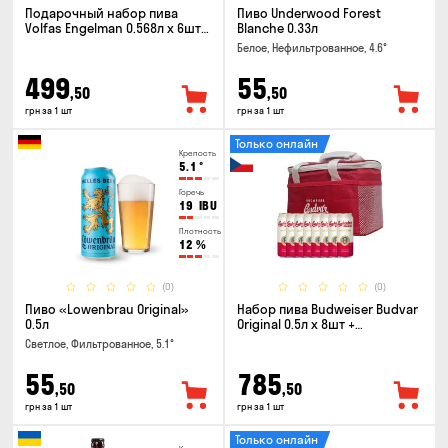
Подарочный набор пива
Пиво Underwood Forest
Volfas Engelman 0.568л x 6шт +
Blanche 0.33л
бокал 0.568л
Белое, Нефильтрованное, 4.6°
499
55
,50
,50
грн за 1 шт
грн за 1 шт
Только онлайн
Крепость
5.1
°
Горечь
19
IBU
Плотность
12
%
(0)
(0)
Пиво «Lowenbrau Original»
Набор пива Budweiser Budvar
0.5л
Original 0.5л x 8шт +
термосумка
Светлое, Фильтрованное, 5.1°
55
785
,50
,50
грн за 1 шт
грн за 1 шт
Только онлайн