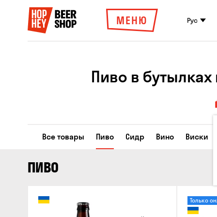
МЕНЮ
Рус
Пиво в бутылках
Все товары
Пиво
Сидр
Вино
Виски
ПИВО
Только о