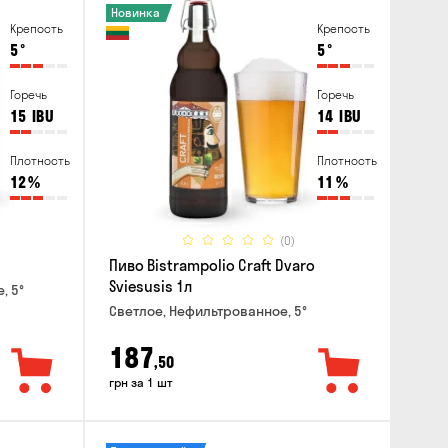
Новинка
Крепость
Крепость
5
°
5
°
Горечь
Горечь
15
IBU
14
IBU
Плотность
Плотность
12
%
11
%
(0)
Пиво Bistrampolio Craft Dvaro
Sviesusis 1л
, 5°
Светлое, Нефильтрованное, 5°
187
,50
грн за 1 шт