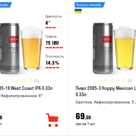
нлайн
Только онлайн
Крепость
6
°
Горечь
75
IBU
Плотность
14.3
%
(0)
(0)
5-19 West Coast IPA 0.33л
Пиво 2085-3 Hoppy Mexican 
0.33л
 Нефильтрованное, 6°
Светлое, Нефильтрованное, 5.
69
0
,50
т
грн за 1 шт