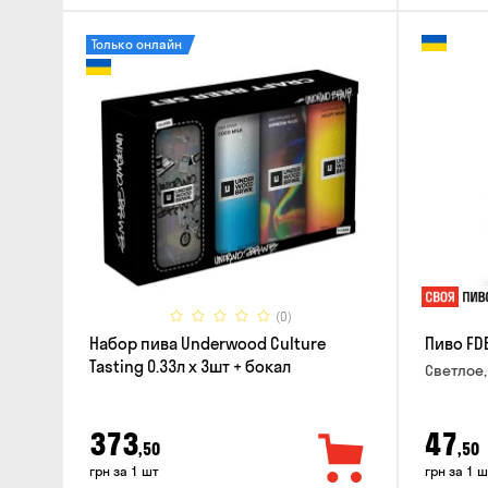
Только онлайн
(0)
Набор пива Underwood Culture
Пиво FD
Tasting 0.33л x 3шт + бокал
Светлое,
373
47
,50
,50
грн за 1 шт
грн за 1 ш