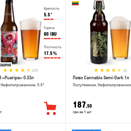
Крепость
5.5
°
Горечь
60
IBU
Плотность
17.5
%
(26)
(3)
 «Puaripa» 0.33л
Пиво Cannabis Semi-Dark 1л
 Нефильтрованное, 5.5°
Полутемное, Нефильтрованное
187
,50
т
грн за 1 шт