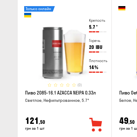
Только онлайн
Крепость
5.7
°
Горечь
20
IBU
Плотность
14
%
(0)
Пиво 2085-16.1 AZACCA NEIPA 0.33л
Пиво Oet
Светлое, Нефильтрованное, 5.7°
Белое, Н
121
49
,50
,50
грн за 1 шт
грн за 1 ш