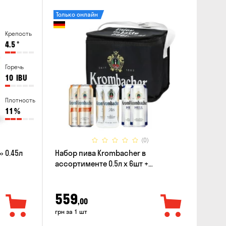
Только онлайн
Крепость
4.5
°
Горечь
10
IBU
Плотность
11
%
(0)
 0.45л
Набор пива Krombacher в
ассортименте 0.5л х 6шт +
термосумка
559
,00
грн за 1 шт