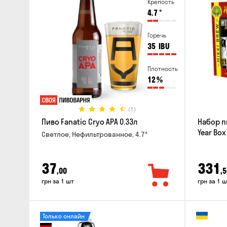
Крепость
4.7
°
Горечь
35
IBU
Плотность
12
%
(1)
Пиво Fanatic Cryo APA 0.33л
Набор п
Year Box
Светлое, Нефильтрованное, 4.7°
37
331
,00
,5
грн за 1 шт
грн за 1 ш
Только онлайн