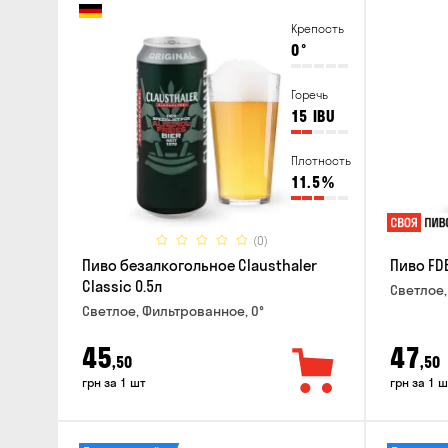
Крепость
0
°
Горечь
15
IBU
Плотность
11.5
%
(0)
Пиво безалкогольное Clausthaler
Пиво FDB
Classic 0.5л
Светлое,
Светлое, Фильтрованное, 0°
45
47
,50
,50
грн за 1 шт
грн за 1 ш