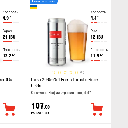
Только онлайн
Крепость
Крепость
4.9
°
4.4
°
Горечь
Горечь
21
IBU
12
IBU
Плотность
Плотность
12.2
%
11.5
%
(0)
er 0.5л
Пиво 2085-25.1 Fresh Tomato Goze
0.33л
Светлое, Нефильтрованное, 4.4°
107
,00
грн за 1 шт