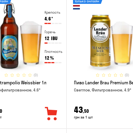
нлайн
Только онлайн
Крепость
4.6
°
Горечь
12
IBU
Плотность
12
%
(0)
(0)
trampolio Weissbier 1л
Пиво Lander Brau Premium Be
ефильтрованное, 4.6°
Светлое, Фильтрованное, 4.9°
43
0
,50
т
грн за 1 шт