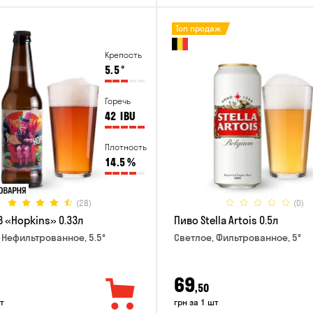
Топ продаж
Крепость
5.5
°
Горечь
42
IBU
Плотность
14.5
%
(28)
(0)
B «Hopkins» 0.33л
Пиво Stella Artois 0.5л
 Нефильтрованное, 5.5°
Светлое, Фильтрованное, 5°
69
,50
т
грн за 1 шт