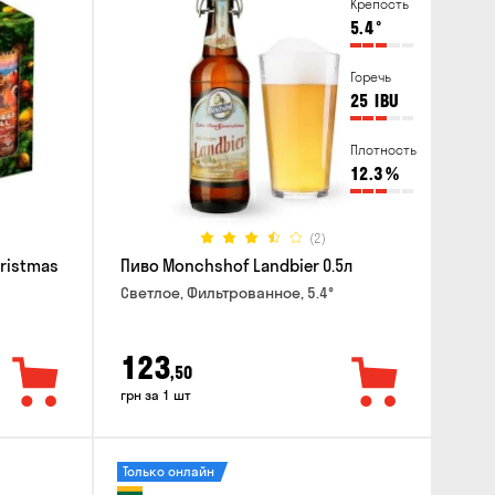
Крепость
5.4
°
Горечь
25
IBU
Плотность
12.3
%
(2)
hristmas
Пиво Monchshof Landbier 0.5л
Светлое, Фильтрованное, 5.4°
123
,50
грн за 1 шт
Только онлайн