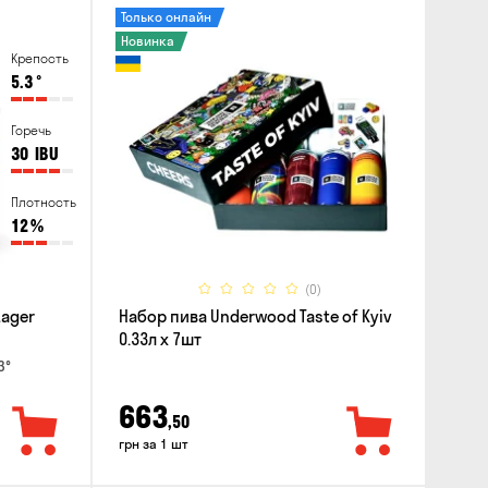
Только онлайн
Новинка
Крепость
5.3
°
Горечь
30
IBU
Плотность
12
%
(0)
Lager
Набор пива Underwood Taste of Kyiv
0.33л x 7шт
3°
663
,50
грн за 1 шт