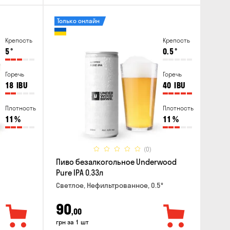
Только онлайн
Крепость
Крепость
5
°
0.5
°
Горечь
Горечь
18
IBU
40
IBU
Плотность
Плотность
11
%
11
%
(0)
Пиво безалкогольное Underwood
Pure IPA 0.33л
Светлое, Нефильтрованное, 0.5°
90
,00
грн за 1 шт