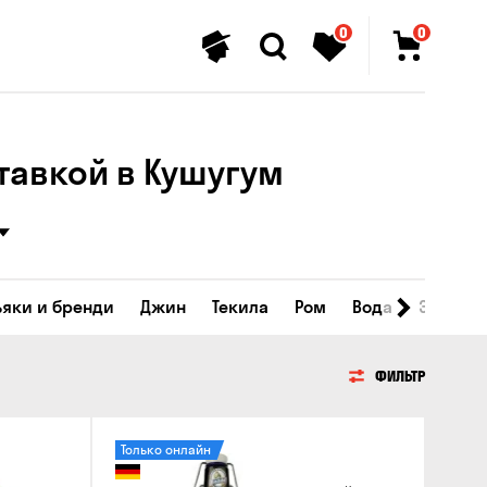
0
0
тавкой в Кушугум
ьяки и бренди
Джин
Текила
Ром
Вода
Энергет
ФИЛЬТР
Только онлайн