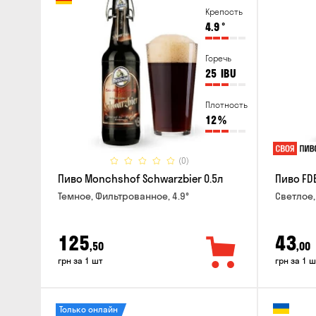
Крепость
4.9
°
Горечь
25
IBU
Плотность
12
%
(0)
Пиво Monchshof Schwarzbier 0.5л
Пиво FDB
Темное, Фильтрованное, 4.9°
Светлое,
125
43
,50
,00
грн за 1 шт
грн за 1 ш
Только онлайн