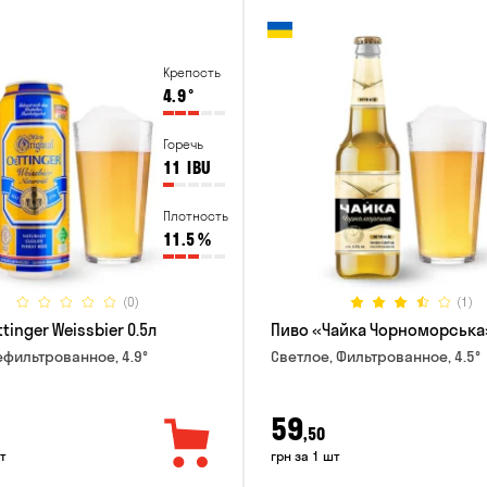
Крепость
4.9
°
Горечь
11
IBU
Плотность
11.5
%
(0)
(1)
tinger Weissbier 0.5л
Пиво «Чайка Чорноморська»
ефильтрованное, 4.9°
Светлое, Фильтрованное, 4.5°
59
,50
т
грн за 1 шт