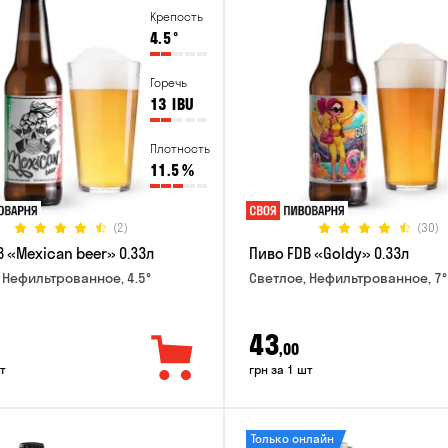
Крепость
4.5
°
Горечь
13
IBU
Плотность
11.5
%
(2)
(30)
 «Mexican beer» 0.33л
Пиво FDB «Goldy» 0.33л
 Нефильтрованное, 4.5°
Светлое, Нефильтрованное, 7°
43
,00
т
грн за 1 шт
Только онлайн