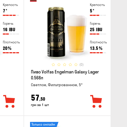
Крепость
Крепость
7
°
5
°
Горечь
Горечь
16
IBU
25
IBU
Плотность
Плотность
20
%
13.5
%
(0)
Пиво Volfas Engelman Galaxy Lager
0.568л
Светлое, Фильтрованное, 5°
57
,50
грн за 1 шт
Только онлайн