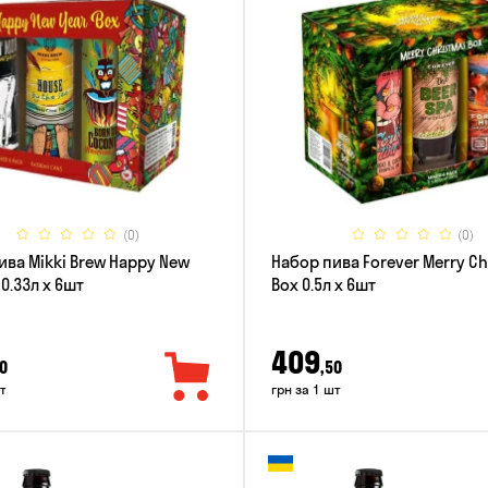
(0)
(0)
ива Mikki Brew Happy New
Набор пива Forever Merry C
 0.33л x 6шт
Box 0.5л x 6шт
409
0
,50
т
грн за 1 шт