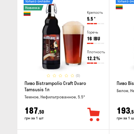
Только онлайн
Только о
Новинка
Крепость
5.5
°
Горечь
16
IBU
Плотность
12.2
%
(0)
Пиво Bistrampolio Craft Dvaro
Пиво Bis
Tamsusis 1л
Белое, Н
Темное, Нефильтрованное, 5.5°
187
193
,50
,5
грн за 1 шт
грн за 1 ш