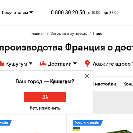
0 800 30 20 50
Покупателям
с 10:00 - до 22:00
Главная
Сегодня в бутылках
Пиво
 производства Франция с дос
Кушугум
Доставка
Укажите адрес
Ваш город —
Кушугум?
Коктейли
Водка
Соджу
Ликеры и настойки
Кон
ДА
Нет, изменить
нлайн
Только онлайн