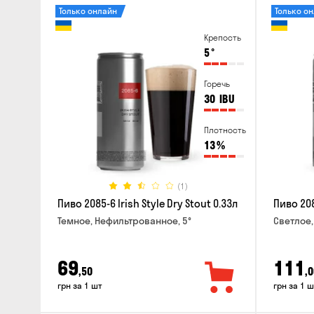
Только онлайн
Только о
Крепость
5
°
Горечь
30
IBU
Плотность
13
%
(1)
Пиво 2085-6 Irish Style Dry Stout 0.33л
Пиво 208
Темное, Нефильтрованное, 5°
Светлое,
69
111
,50
,0
грн за 1 шт
грн за 1 ш