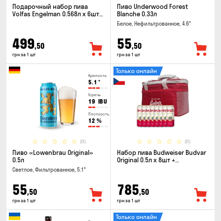
Подарочный набор пива
Пиво Underwood Forest
Volfas Engelman 0.568л x 6шт +
Blanche 0.33л
бокал 0.568л
Белое, Нефильтрованное, 4.6°
499
55
,50
,50
грн за 1 шт
грн за 1 шт
Только онлайн
Крепость
5.1
°
Горечь
19
IBU
Плотность
12
%
(0)
(0)
Пиво «Lowenbrau Original»
Набор пива Budweiser Budvar
0.5л
Original 0.5л x 8шт +
термосумка
Светлое, Фильтрованное, 5.1°
55
785
,50
,50
грн за 1 шт
грн за 1 шт
Только онлайн