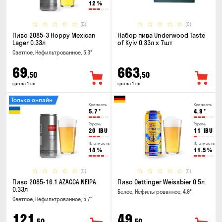
12
%
(0)
(0)
Пиво 2085-3 Hoppy Mexican
Набор пива Underwood Taste
Lager 0.33л
of Kyiv 0.33л x 7шт
Светлое, Нефильтрованное, 5.3°
69
663
,50
,50
грн за 1 шт
грн за 1 шт
Только онлайн
Крепость
Крепость
5.7
°
4.9
°
Горечь
Горечь
20
IBU
11
IBU
Плотность
Плотность
14
%
11.5
%
(0)
(0)
Пиво 2085-16.1 AZACCA NEIPA
Пиво Oettinger Weissbier 0.5л
0.33л
Белое, Нефильтрованное, 4.9°
Светлое, Нефильтрованное, 5.7°
121
49
,50
,50