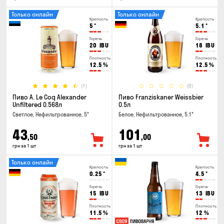
Только онлайн
Только онлайн
Крепость
Крепость
5
°
5.1
°
Горечь
Горечь
20
IBU
18
IBU
Плотность
Плотность
12.5
%
12.5
%
(1)
(0)
Пиво A. Le Coq Alexander
Пиво Franziskaner Weissbier
Unfiltered 0.568л
0.5л
Светлое, Нефильтрованное, 5°
Белое, Нефильтрованное, 5.1°
43
101
,50
,00
грн за 1 шт
грн за 1 шт
Только онлайн
Крепость
Крепость
0.25
°
4.5
°
Горечь
Горечь
15
IBU
13
IBU
Плотность
Плотность
11.5
%
12
%