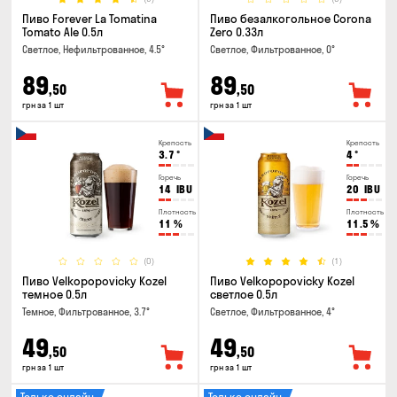
Пиво Forever La Tomatina
Пиво безалкогольное Corona
Tomato Ale 0.5л
Zero 0.33л
Светлое, Нефильтрованное, 4.5°
Светлое, Фильтрованное, 0°
89
89
,50
,50
грн за 1 шт
грн за 1 шт
Крепость
Крепость
3.7
°
4
°
Горечь
Горечь
14
IBU
20
IBU
Плотность
Плотность
11
%
11.5
%
(0)
(1)
Пиво Velkopopovicky Kozel
Пиво Velkopopovicky Kozel
темное 0.5л
светлое 0.5л
Темное, Фильтрованное, 3.7°
Светлое, Фильтрованное, 4°
49
49
,50
,50
грн за 1 шт
грн за 1 шт
Только онлайн
Только онлайн