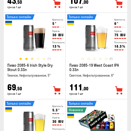
43
107
,50
,00
грн за 1 шт
грн за 1 шт
Только онлайн
Только онлайн
Крепость
Крепость
5
°
6
°
Горечь
Горечь
30
IBU
75
IBU
Плотность
Плотность
13
%
14.3
%
(1)
(0)
Пиво 2085-6 Irish Style Dry
Пиво 2085-19 West Coast IPA
Stout 0.33л
0.33л
Темное, Нефильтрованное, 5°
Светлое, Нефильтрованное, 6°
69
111
,50
,00
грн за 1 шт
грн за 1 шт
Только онлайн
Только онлайн
Крепость
Новинка
5.3
°
Горечь
30
IBU
Плотность