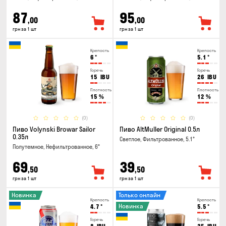
87
95
,00
,00
грн за 1 шт
грн за 1 шт
Крепость
Крепость
6
°
5.1
°
Горечь
Горечь
15
IBU
26
IBU
Плотность
Плотность
15
%
12
%
(0)
(0)
Пиво Volynski Browar Sailor
Пиво AltMuller Original 0.5л
0.35л
Светлое, Фильтрованное, 5.1°
Полутемное, Нефильтрованное, 6°
69
39
,50
,50
грн за 1 шт
грн за 1 шт
Новинка
Только онлайн
Крепость
Крепость
Новинка
4.7
°
5.5
°
Горечь
Горечь