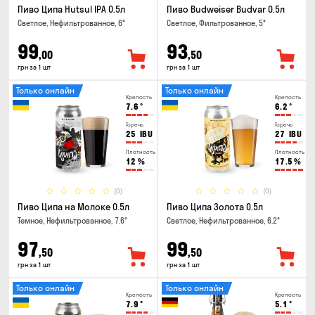
Пиво Ципа Hutsul IPA 0.5л
Пиво Budweiser Budvar 0.5л
Светлое, Нефильтрованное, 6°
Светлое, Фильтрованное, 5°
99
93
,00
,50
грн за 1 шт
грн за 1 шт
Только онлайн
Только онлайн
Крепость
Крепость
7.6
°
6.2
°
Горечь
Горечь
25
IBU
27
IBU
Плотность
Плотность
12
%
17.5
%
(0)
(0)
Пиво Ципа на Молоке 0.5л
Пиво Ципа Золота 0.5л
Темное, Нефильтрованное, 7.6°
Светлое, Нефильтрованное, 6.2°
97
99
,50
,50
грн за 1 шт
грн за 1 шт
Только онлайн
Только онлайн
Крепость
Крепость
7.9
°
5.1
°