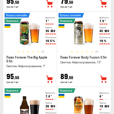
95
79
,50
,50
грн за 1 шт
грн за 1 шт
Только онлайн
Только онлайн
Крепость
Крепость
Новинка
Новинка
7
°
7.5
°
Горечь
Горечь
35
IBU
45
IBU
Плотность
Плотность
16.5
%
18
%
(0)
(0)
Пиво Forever The Big Apple
Пиво Forever Body Fusion 0.5л
0.5л
Светлое, Нефильтрованное, 7.5°
Светлое, Нефильтрованное, 7°
95
89
,50
,50
грн за 1 шт
грн за 1 шт
Новинка
Новинка
Крепость
Крепость
7.4
°
4
°
Горечь
Горечь
30
IBU
10
IBU
Плотность
Плотность