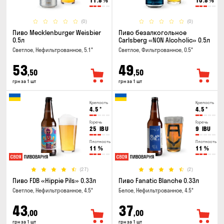
11.8
%
10.8
%
(0)
(0)
Пиво Mecklenburger Weisbier
Пиво безалкогольное
0.5л
Carlsberg «NON Alcoholic» 0.5л
Светлое, Нефильтрованное, 5.1°
Светлое, Фильтрованное, 0.5°
53
49
,50
,50
грн за 1 шт
грн за 1 шт
Крепость
Крепость
4.5
°
4.5
°
Горечь
Горечь
25
IBU
9
IBU
Плотность
Плотность
11
%
11
%
(27)
(2)
Пиво FDB «Hippie Pils» 0.33л
Пиво Fanatic Blanche 0.33л
Светлое, Нефильтрованное, 4.5°
Белое, Нефильтрованное, 4.5°
43
37
,00
,00
грн за 1 шт
грн за 1 шт