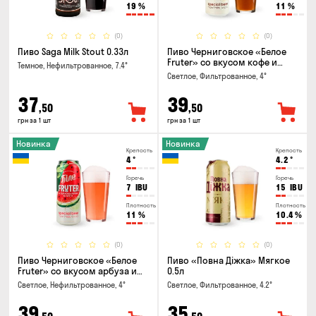
19
%
11
%
(0)
(0)
Пиво Saga Milk Stout 0.33л
Пиво Черниговское «Белое
Fruter» со вкусом кофе и
Темное, Нефильтрованное, 7.4°
апельсина 0.5 л
Светлое, Фильтрованное, 4°
37
39
,50
,50
грн за 1 шт
грн за 1 шт
Новинка
Новинка
Крепость
Крепость
4
°
4.2
°
Горечь
Горечь
7
IBU
15
IBU
Плотность
Плотность
11
%
10.4
%
(0)
(0)
Пиво Черниговское «Белое
Пиво «Повна Діжка» Мягкое
Fruter» со вкусом арбуза и
0.5л
мяты 0.5л
Светлое, Нефильтрованное, 4°
Светлое, Фильтрованное, 4.2°
39
35