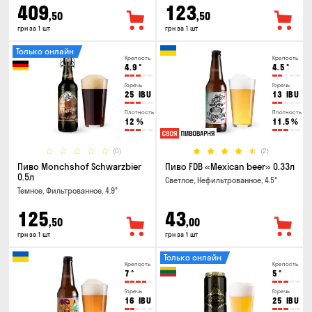
409
123
,50
,50
грн за 1 шт
грн за 1 шт
Только онлайн
Крепость
Крепость
4.9
°
4.5
°
Горечь
Горечь
25
IBU
13
IBU
Плотность
Плотность
12
%
11.5
%
(0)
(2)
Пиво Monchshof Schwarzbier
Пиво FDB «Mexican beer» 0.33л
0.5л
Светлое, Нефильтрованное, 4.5°
Темное, Фильтрованное, 4.9°
125
43
,50
,00
грн за 1 шт
грн за 1 шт
Только онлайн
Крепость
Крепость
7
°
5
°
Горечь
Горечь
16
IBU
25
IBU