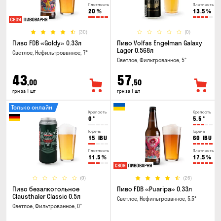
Плотность
Плотность
20
%
13.5
%
(30)
(0)
Пиво FDB «Goldy» 0.33л
Пиво Volfas Engelman Galaxy
Lager 0.568л
Светлое, Нефильтрованное, 7°
Светлое, Фильтрованное, 5°
43
57
,00
,50
грн за 1 шт
грн за 1 шт
Только онлайн
Крепость
Крепость
0
°
5.5
°
Горечь
Горечь
15
IBU
60
IBU
Плотность
Плотность
11.5
%
17.5
%
(0)
(26)
Пиво безалкогольное
Пиво FDB «Puaripa» 0.33л
Clausthaler Classic 0.5л
Светлое, Нефильтрованное, 5.5°
Светлое, Фильтрованное, 0°