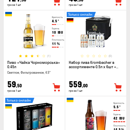
грн за 1 шт
грн за 1 шт
Только онлайн
Крепость
4.5
°
Горечь
10
IBU
Плотность
11
%
(1)
(0)
Пиво «Чайка Чорноморська»
Набор пива Krombacher в
0.45л
ассортименте 0.5л х 6шт +
термосумка
Светлое, Фильтрованное, 4.5°
59
559
,50
,00
грн за 1 шт
грн за 1 шт
Только онлайн
Крепость
5.5
°
Горечь
42
IBU
Плотность
14.5
%