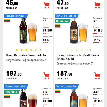
45
47
,50
,50
грн за 1 шт
грн за 1 шт
Только онлайн
Только онлайн
Крепость
Крепость
Новинка
5
°
5
°
Горечь
Горечь
15
IBU
14
IBU
Плотность
Плотность
12
%
11
%
(3)
(0)
Пиво Cannabis Semi-Dark 1л
Пиво Bistrampolio Craft Dvaro
Sviesusis 1л
Полутемное, Нефильтрованное, 5°
Светлое, Нефильтрованное, 5°
187
187
,50
,50
грн за 1 шт
грн за 1 шт
Только онлайн
Только онлайн
Крепость
Крепость
Новинка
5.5
°
4.6
°
Горечь
Горечь
16
IBU
12
IBU