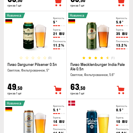
,50
,50
грн за 1 шт
грн за 1 шт
Новинка
Новинка
Крепость
Крепость
5
°
5.6
°
Горечь
Горечь
21
IBU
35
IBU
Плотность
Плотность
11.2
%
13.2
%
(0)
(1)
Пиво Darguner Pilsener 0.5л
Пиво Mecklenburger India Pale
Ale 0.5л
Светлое, Фильтрованное, 5°
Светлое, Фильтрованное, 5.6°
49
63
,50
,50
грн за 1 шт
грн за 1 шт
Новинка
Крепость
Крепость
5.1
°
0.5
°
Горечь
Горечь
14
IBU
10
IBU
Плотность
Плотность