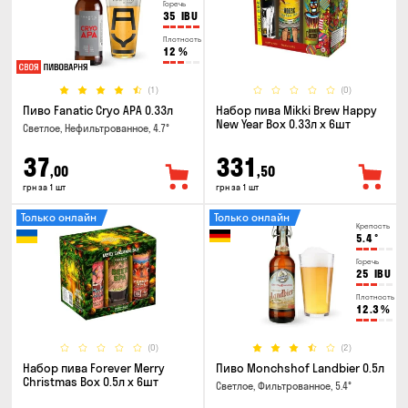
Горечь
35
IBU
Плотность
12
%
(1)
(0)
Пиво Fanatic Cryo APA 0.33л
Набор пива Mikki Brew Happy
New Year Box 0.33л x 6шт
Светлое, Нефильтрованное, 4.7°
37
331
,00
,50
грн за 1 шт
грн за 1 шт
Только онлайн
Только онлайн
Крепость
5.4
°
Горечь
25
IBU
Плотность
12.3
%
(0)
(2)
Набор пива Forever Merry
Пиво Monchshof Landbier 0.5л
Christmas Box 0.5л x 6шт
Светлое, Фильтрованное, 5.4°