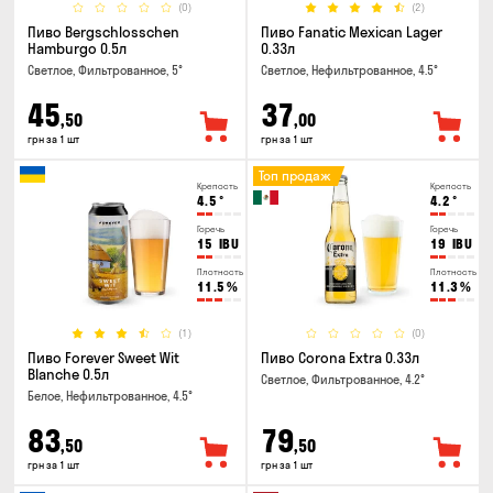
(0)
(2)
Пиво Bergschlosschen
Пиво Fanatic Mexican Lager
Hamburgo 0.5л
0.33л
Светлое, Фильтрованное, 5°
Светлое, Нефильтрованное, 4.5°
45
37
,50
,00
грн за 1 шт
грн за 1 шт
Топ продаж
Крепость
Крепость
4.5
°
4.2
°
Горечь
Горечь
15
IBU
19
IBU
Плотность
Плотность
11.5
%
11.3
%
(1)
(0)
Пиво Forever Sweet Wit
Пиво Corona Extra 0.33л
Blanche 0.5л
Светлое, Фильтрованное, 4.2°
Белое, Нефильтрованное, 4.5°
83
79
,50
,50
грн за 1 шт
грн за 1 шт