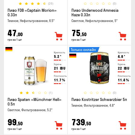
(26)
(0)
Пиво FDB «Captain Morion»
Пиво Underwood Amnesia
0.33л
Haze 0.33л
Темное, Нефильтрованное, 6.5°
Светлое, Нефильтрованное, 5°
47
75
,00
,50
грн за 1 шт
грн за 1 шт
Только онлайн
Крепость
Крепость
5.2
°
4.8
°
Горечь
Горечь
21
IBU
22
IBU
Плотность
Плотность
11.7
%
11.4
%
(1)
(0)
Пиво Spaten «Münchner Hell»
Пиво Kostritzer Schwarzbier 5л
0.5л
Темное, Фильтрованное, 4.8°
Светлое, Фильтрованное, 5.2°
99
739
,50
,50
грн за 1 шт
грн за 1 шт