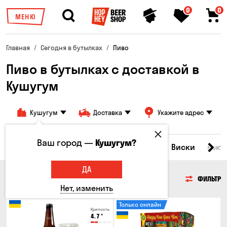
0
0
МЕНЮ
Главная
Сегодня в бутылках
Пиво
Пиво в бутылках с доставкой в
Кушугум
Кушугум
Доставка
Укажите адрес
Ваш город —
Кушугум?
Все товары
Пиво
Сидр
Вино
Виски
Кокт
ДА
ПИВО
ФИЛЬТР
Нет, изменить
Только онлайн
Крепость
4.7
°