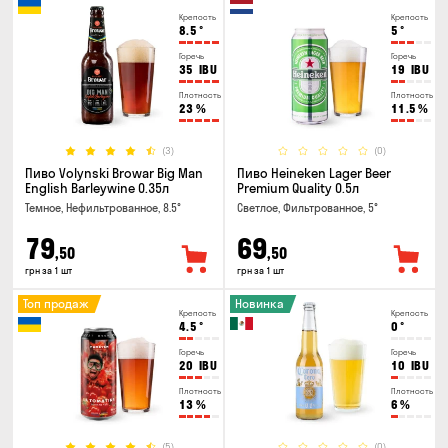
Крепость
Крепость
8.5
°
5
°
Горечь
Горечь
35
IBU
19
IBU
Плотность
Плотность
23
%
11.5
%
(3)
(0)
Пиво Volynski Browar Big Man
Пиво Heineken Lager Beer
English Barleywine 0.35л
Premium Quality 0.5л
Темное, Нефильтрованное, 8.5°
Светлое, Фильтрованное, 5°
79
69
,50
,50
грн за 1 шт
грн за 1 шт
Топ продаж
Новинка
Крепость
Крепость
4.5
°
0
°
Горечь
Горечь
20
IBU
10
IBU
Плотность
Плотность
13
%
6
%
(5)
(0)