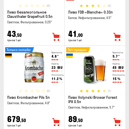
(0)
(2)
Пиво безалкогольное
Пиво FDB «Blanche» 0.33л
Clausthaler Grapefruit 0.5л
Белое, Нефильтрованное, 4.5°
Светлое, Фильтрованное, 0.25°
43
41
,50
,00
грн за 1 шт
грн за 1 шт
Только онлайн
Топ продаж
Крепость
Крепость
4.8
°
5.7
°
Горечь
Горечь
23
IBU
45
IBU
Плотность
Плотность
11.2
%
15
%
(0)
(1)
Пиво Krombacher Pils 5л
Пиво Volynski Browar Forest
IPA 0.5л
Светлое, Фильтрованное, 4.8°
Светлое, Нефильтрованное, 5.7°
679
89
,50
,50
грн за 1 шт
грн за 1 шт