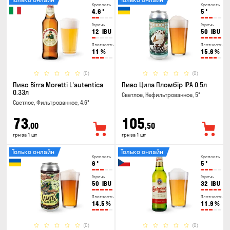
Крепость
Крепость
4.6
°
5
°
Горечь
Горечь
12
IBU
50
IBU
Плотность
Плотность
11
%
15.6
%
(0)
(0)
Пиво Birra Moretti L'autentica
Пиво Ципа Пломбір IPA 0.5л
0.33л
Светлое, Нефильтрованное, 5°
Светлое, Фильтрованное, 4.6°
73
105
,00
,50
грн за 1 шт
грн за 1 шт
Только онлайн
Только онлайн
Крепость
Крепость
6
°
5
°
Горечь
Горечь
50
IBU
32
IBU
Плотность
Плотность
14.5
%
11.9
%
(0)
(0)