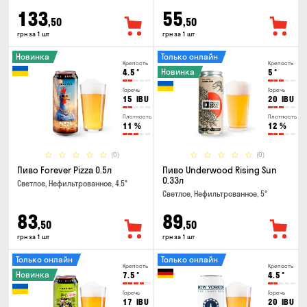
133
55
,50
,50
грн за 1 шт
грн за 1 шт
Новинка
Только онлайн
Крепость
Крепость
Новинка
4.5
°
5
°
Горечь
Горечь
15
IBU
20
IBU
Плотность
Плотность
11
%
12
%
(0)
(0)
Пиво Forever Pizza 0.5л
Пиво Underwood Rising Sun
0.33л
Светлое, Нефильтрованное, 4.5°
Светлое, Нефильтрованное, 5°
83
89
,50
,50
грн за 1 шт
грн за 1 шт
Только онлайн
Только онлайн
Крепость
Крепость
Новинка
7.5
°
4.5
°
Горечь
Горечь
17
IBU
20
IBU