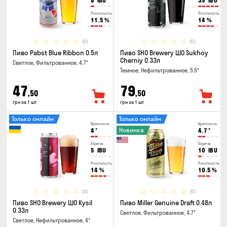
8
IBU
35
IBU
Плотность
Плотность
11.5
%
14
%
(0)
(0)
Пиво Pabst Blue Ribbon 0.5л
Пиво SHO Brewery ШО Sukhoy
Cherniy 0.33л
Светлое, Фильтрованное, 4.7°
Темное, Нефильтрованное, 5.5°
47
79
,50
,50
грн за 1 шт
грн за 1 шт
Только онлайн
Только онлайн
Крепость
Крепость
Новинка
4
°
4.7
°
Горечь
Горечь
5
IBU
10
IBU
Плотность
Плотность
14
%
10.5
%
(0)
(0)
Пиво SHO Brewery ШО Kysil
Пиво Miller Genuine Draft 0.48л
0.33л
Светлое, Фильтрованное, 4.7°
Светлое, Нефильтрованное, 4°