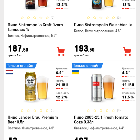
Плотность
Плотность
12.2
%
12
%
(0)
(0)
Пиво Bistrampolio Craft Dvaro
Пиво Bistrampolio Weissbier 1л
Tamsusis 1л
Белое, Нефильтрованное, 4.6°
Темное, Нефильтрованное, 5.5°
187
193
,50
,50
грн за 1 шт
грн за 1 шт
Только онлайн
Только онлайн
Крепость
Крепость
4.9
°
4.4
°
Горечь
Горечь
21
IBU
12
IBU
Плотность
Плотность
12.2
%
11.5
%
(0)
(0)
Пиво Lander Brau Premium
Пиво 2085-25.1 Fresh Tomato
Beer 0.5л
Goze 0.33л
Светлое, Фильтрованное, 4.9°
Светлое, Нефильтрованное, 4.4°