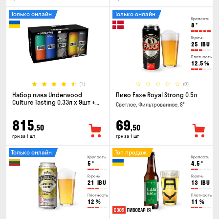
Только онлайн
Только онлайн
Крепость
8
°
Горечь
25
IBU
Плотность
12.5
%
(1)
(0)
Набор пива Underwood
Пиво Faxe Royal Strong 0.5л
Culture Tasting 0.33л x 9шт +
Светлое, Фильтрованное, 8°
бокал
815
69
,50
,50
грн за 1 шт
грн за 1 шт
Только онлайн
Топ продаж
Крепость
Крепость
5
°
4.5
°
Горечь
Горечь
21
IBU
13
IBU
Плотность
Плотность
12
%
11
%