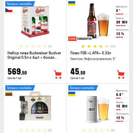
Только онлайн
Крепость
5
°
Горечь
30
IBU
Плотность
12
%
(0)
(30)
Набор пива Budweiser Budvar
Пиво FDB «L.APA» 0.33л
Original 0.5л х 4шт + бокал
Светлое, Нефильтрованное, 5°
0.33л
569
45
,50
,50
грн за 1 шт
грн за 1 шт
Только онлайн
Только онлайн
Крепость
4.6
°
Горечь
15
IBU
Плотность
12
%
(0)
(0)