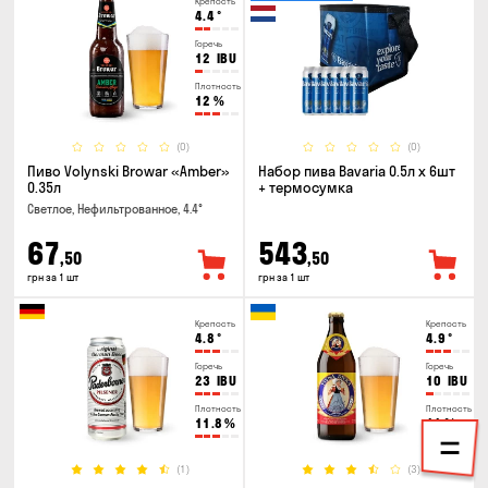
Крепость
4.4
°
Горечь
12
IBU
Плотность
12
%
(0)
(0)
Пиво Volynski Browar «Amber»
Набор пива Bavaria 0.5л х 6шт
0.35л
+ термосумка
Светлое, Нефильтрованное, 4.4°
67
543
,50
,50
грн за 1 шт
грн за 1 шт
Крепость
Крепость
4.8
°
4.9
°
Горечь
Горечь
23
IBU
10
IBU
Плотность
Плотность
11.8
%
11
%
(1)
(3)