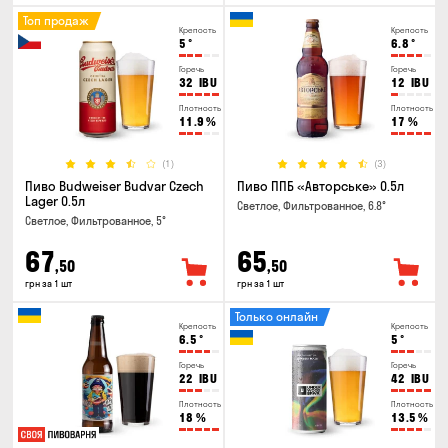
Топ продаж
Крепость
Крепость
5
°
6.8
°
Горечь
Горечь
32
IBU
12
IBU
Плотность
Плотность
11.9
%
17
%
(1)
(3)
Пиво Budweiser Budvar Czech
Пиво ППБ «Авторське» 0.5л
Lager 0.5л
Светлое, Фильтрованное, 6.8°
Светлое, Фильтрованное, 5°
67
65
,50
,50
грн за 1 шт
грн за 1 шт
Только онлайн
Крепость
Крепость
6.5
°
5
°
Горечь
Горечь
22
IBU
42
IBU
Плотность
Плотность
18
%
13.5
%