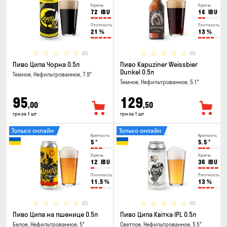
Горечь
Горечь
72
IBU
14
IBU
Плотность
Плотность
21
%
13
%
(0)
(0)
Пиво Ципа Чорна 0.5л
Пиво Kapuziner Weissbier
Dunkel 0.5л
Темное, Нефильтрованное, 7.9°
Темное, Нефильтрованное, 5.1°
95
129
,00
,50
грн за 1 шт
грн за 1 шт
Только онлайн
Только онлайн
Крепость
Крепость
5
°
5.5
°
Горечь
Горечь
12
IBU
36
IBU
Плотность
Плотность
11.5
%
13
%
(0)
(0)
Пиво Ципа на пшенице 0.5л
Пиво Ципа Квітка IPL 0.5л
Белое, Нефильтрованное, 5°
Светлое, Нефильтрованное, 5.5°