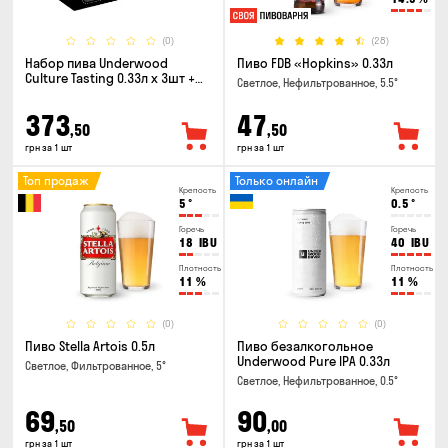
(0)
(28)
Набор пива Underwood
Пиво FDB «Hopkins» 0.33л
Culture Tasting 0.33л x 3шт +
Светлое, Нефильтрованное, 5.5°
бокал
373
47
,50
,50
грн за 1 шт
грн за 1 шт
Топ продаж
Только онлайн
Крепость
Крепость
5
°
0.5
°
Горечь
Горечь
18
IBU
40
IBU
Плотность
Плотность
11
%
11
%
(0)
(0)
Пиво Stella Artois 0.5л
Пиво безалкогольное
Underwood Pure IPA 0.33л
Светлое, Фильтрованное, 5°
Светлое, Нефильтрованное, 0.5°
69
90
,50
,00
грн за 1 шт
грн за 1 шт