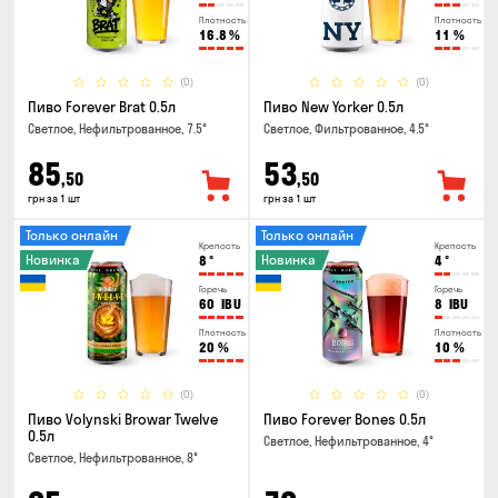
Плотность
Плотность
16.8
%
11
%
(0)
(0)
Пиво Forever Brat 0.5л
Пиво New Yorker 0.5л
Светлое, Нефильтрованное, 7.5°
Светлое, Фильтрованное, 4.5°
85
53
,50
,50
грн за 1 шт
грн за 1 шт
Только онлайн
Только онлайн
Крепость
Крепость
Новинка
Новинка
8
°
4
°
Горечь
Горечь
60
IBU
8
IBU
Плотность
Плотность
20
%
10
%
(0)
(0)
Пиво Volynski Browar Twelve
Пиво Forever Bones 0.5л
0.5л
Светлое, Нефильтрованное, 4°
Светлое, Нефильтрованное, 8°