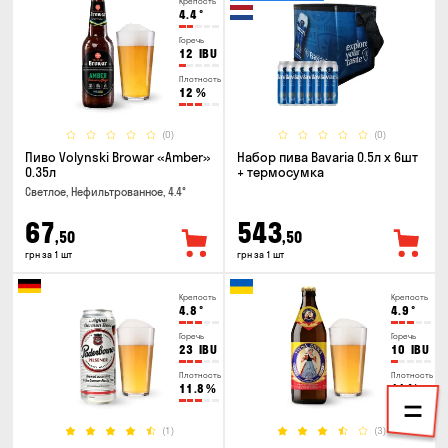
Крепость
4.4
°
Горечь
12
IBU
Плотность
12
%
(0)
(0)
Пиво Volynski Browar «Amber»
Набор пива Bavaria 0.5л х 6шт
0.35л
+ термосумка
Светлое, Нефильтрованное, 4.4°
67
543
,50
,50
грн за 1 шт
грн за 1 шт
Крепость
Крепость
4.8
°
4.9
°
Горечь
Горечь
23
IBU
10
IBU
Плотность
Плотность
11.8
%
11
%
(1)
(3)