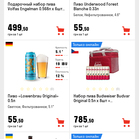
Подарочный набор пива
Пиво Underwood Forest
Volfas Engelman 0.568л x 6шт +
Blanche 0.33л
бокал 0.568л
Белое, Нефильтрованное, 4.6°
499
55
,50
,50
грн за 1 шт
грн за 1 шт
Только онлайн
Крепость
5.1
°
Горечь
19
IBU
Плотность
12
%
(0)
(0)
Пиво «Lowenbrau Original»
Набор пива Budweiser Budvar
0.5л
Original 0.5л x 8шт +
термосумка
Светлое, Фильтрованное, 5.1°
55
785
,50
,50
грн за 1 шт
грн за 1 шт
Только онлайн