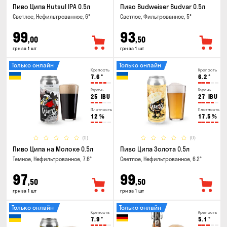
Пиво Ципа Hutsul IPA 0.5л
Пиво Budweiser Budvar 0.5л
Светлое, Нефильтрованное, 6°
Светлое, Фильтрованное, 5°
99
93
,00
,50
грн за 1 шт
грн за 1 шт
Только онлайн
Только онлайн
Крепость
Крепость
7.6
°
6.2
°
Горечь
Горечь
25
IBU
27
IBU
Плотность
Плотность
12
%
17.5
%
(0)
(0)
Пиво Ципа на Молоке 0.5л
Пиво Ципа Золота 0.5л
Темное, Нефильтрованное, 7.6°
Светлое, Нефильтрованное, 6.2°
97
99
,50
,50
грн за 1 шт
грн за 1 шт
Только онлайн
Только онлайн
Крепость
Крепость
7.9
°
5.1
°