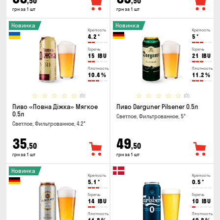
,50
,50
грн за 1 шт
грн за 1 шт
Новинка
Новинка
Крепость
Крепость
4.2
°
5
°
Горечь
Горечь
15
IBU
21
IBU
Плотность
Плотность
10.4
%
11.2
%
(0)
(0)
Пиво «Повна Діжка» Мягкое
Пиво Darguner Pilsener 0.5л
0.5л
Светлое, Фильтрованное, 5°
Светлое, Фильтрованное, 4.2°
35
49
,50
,50
грн за 1 шт
грн за 1 шт
Новинка
Крепость
Крепость
5.1
°
0.5
°
Горечь
Горечь
14
IBU
10
IBU
Плотность
Плотность