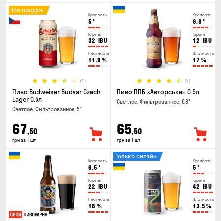
Топ продаж
Крепость
Крепость
5
°
6.8
°
Горечь
Горечь
32
IBU
12
IBU
Плотность
Плотность
11.9
%
17
%
(1)
(3)
Пиво Budweiser Budvar Czech
Пиво ППБ «Авторське» 0.5л
Lager 0.5л
Светлое, Фильтрованное, 6.8°
Светлое, Фильтрованное, 5°
67
65
,50
,50
грн за 1 шт
грн за 1 шт
Только онлайн
Крепость
Крепость
6.5
°
5
°
Горечь
Горечь
22
IBU
42
IBU
Плотность
Плотность
18
%
13.5
%