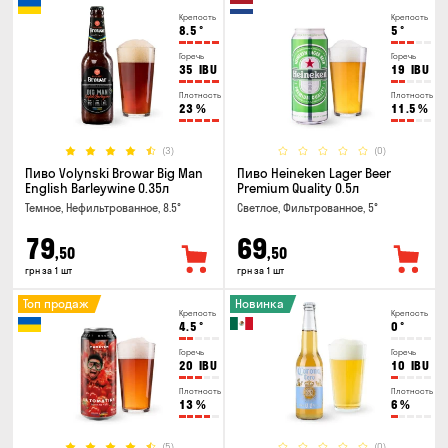
Крепость
Крепость
8.5
°
5
°
Горечь
Горечь
35
IBU
19
IBU
Плотность
Плотность
23
%
11.5
%
(3)
(0)
Пиво Volynski Browar Big Man
Пиво Heineken Lager Beer
English Barleywine 0.35л
Premium Quality 0.5л
Темное, Нефильтрованное, 8.5°
Светлое, Фильтрованное, 5°
79
69
,50
,50
грн за 1 шт
грн за 1 шт
Топ продаж
Новинка
Крепость
Крепость
4.5
°
0
°
Горечь
Горечь
20
IBU
10
IBU
Плотность
Плотность
13
%
6
%
(5)
(0)