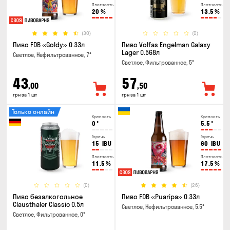
Плотность
Плотность
20
%
13.5
%
(30)
(0)
Пиво FDB «Goldy» 0.33л
Пиво Volfas Engelman Galaxy
Lager 0.568л
Светлое, Нефильтрованное, 7°
Светлое, Фильтрованное, 5°
43
57
,00
,50
грн за 1 шт
грн за 1 шт
Только онлайн
Крепость
Крепость
0
°
5.5
°
Горечь
Горечь
15
IBU
60
IBU
Плотность
Плотность
11.5
%
17.5
%
(0)
(26)
Пиво безалкогольное
Пиво FDB «Puaripa» 0.33л
Clausthaler Classic 0.5л
Светлое, Нефильтрованное, 5.5°
Светлое, Фильтрованное, 0°