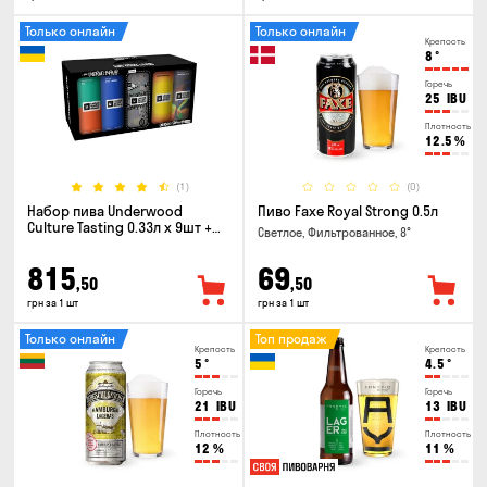
Только онлайн
Только онлайн
Крепость
8
°
Горечь
25
IBU
Плотность
12.5
%
(1)
(0)
Набор пива Underwood
Пиво Faxe Royal Strong 0.5л
Culture Tasting 0.33л x 9шт +
Светлое, Фильтрованное, 8°
бокал
815
69
,50
,50
грн за 1 шт
грн за 1 шт
Только онлайн
Топ продаж
Крепость
Крепость
5
°
4.5
°
Горечь
Горечь
21
IBU
13
IBU
Плотность
Плотность
12
%
11
%