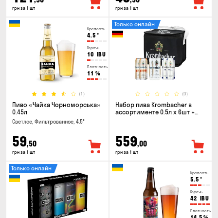
грн за 1 шт
грн за 1 шт
Только онлайн
Крепость
4.5
°
Горечь
10
IBU
Плотность
11
%
(1)
(0)
Пиво «Чайка Чорноморська»
Набор пива Krombacher в
0.45л
ассортименте 0.5л х 6шт +
термосумка
Светлое, Фильтрованное, 4.5°
59
559
,50
,00
грн за 1 шт
грн за 1 шт
Только онлайн
Крепость
5.5
°
Горечь
42
IBU
Плотность
14.5
%