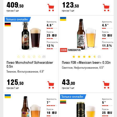
409
123
,50
,50
грн за 1 шт
грн за 1 шт
Только онлайн
Крепость
Крепость
4.9
°
4.5
°
Горечь
Горечь
25
IBU
13
IBU
Плотность
Плотность
12
%
11.5
%
(0)
(2)
Пиво Monchshof Schwarzbier
Пиво FDB «Mexican beer» 0.33л
0.5л
Светлое, Нефильтрованное, 4.5°
Темное, Фильтрованное, 4.9°
125
43
,50
,00
грн за 1 шт
грн за 1 шт
Только онлайн
Крепость
Крепость
7
°
5
°
Горечь
Горечь
16
IBU
25
IBU