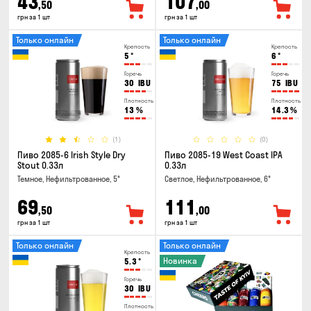
43
107
,50
,00
грн за 1 шт
грн за 1 шт
Только онлайн
Только онлайн
Крепость
Крепость
5
°
6
°
Горечь
Горечь
30
IBU
75
IBU
Плотность
Плотность
13
%
14.3
%
(1)
(0)
Пиво 2085-6 Irish Style Dry
Пиво 2085-19 West Coast IPA
Stout 0.33л
0.33л
Темное, Нефильтрованное, 5°
Светлое, Нефильтрованное, 6°
69
111
,50
,00
грн за 1 шт
грн за 1 шт
Только онлайн
Только онлайн
Крепость
Новинка
5.3
°
Горечь
30
IBU
Плотность