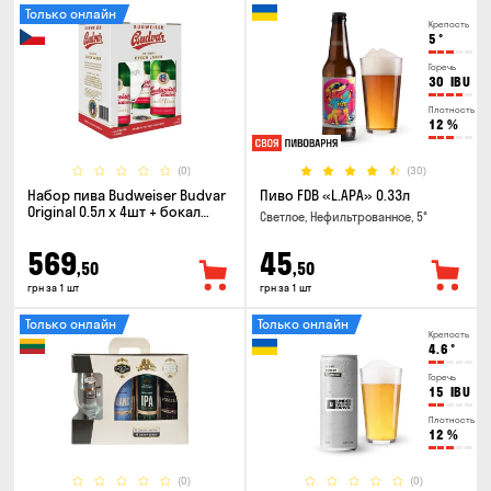
Только онлайн
Крепость
5
°
Горечь
30
IBU
Плотность
12
%
(0)
(30)
Набор пива Budweiser Budvar
Пиво FDB «L.APA» 0.33л
Original 0.5л х 4шт + бокал
Светлое, Нефильтрованное, 5°
0.33л
569
45
,50
,50
грн за 1 шт
грн за 1 шт
Только онлайн
Только онлайн
Крепость
4.6
°
Горечь
15
IBU
Плотность
12
%
(0)
(0)