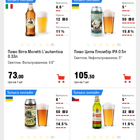
Крепость
Крепость
4.6
°
5
°
Горечь
Горечь
12
IBU
50
IBU
Плотность
Плотность
11
%
15.6
%
(0)
(0)
Пиво Birra Moretti L'autentica
Пиво Ципа Пломбір IPA 0.5л
0.33л
Светлое, Нефильтрованное, 5°
Светлое, Фильтрованное, 4.6°
73
105
,00
,50
грн за 1 шт
грн за 1 шт
Только онлайн
Только онлайн
Крепость
Крепость
6
°
5
°
Горечь
Горечь
50
IBU
32
IBU
Плотность
Плотность
14.5
%
11.9
%
(0)
(0)