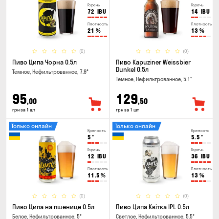
Горечь
Горечь
72
IBU
14
IBU
Плотность
Плотность
21
%
13
%
(0)
(0)
Пиво Ципа Чорна 0.5л
Пиво Kapuziner Weissbier
Dunkel 0.5л
Темное, Нефильтрованное, 7.9°
Темное, Нефильтрованное, 5.1°
95
129
,00
,50
грн за 1 шт
грн за 1 шт
Только онлайн
Только онлайн
Крепость
Крепость
5
°
5.5
°
Горечь
Горечь
12
IBU
36
IBU
Плотность
Плотность
11.5
%
13
%
(0)
(0)
Пиво Ципа на пшенице 0.5л
Пиво Ципа Квітка IPL 0.5л
Белое, Нефильтрованное, 5°
Светлое, Нефильтрованное, 5.5°