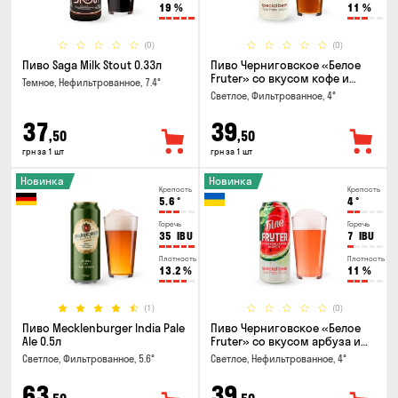
19
%
11
%
(0)
(0)
Пиво Saga Milk Stout 0.33л
Пиво Черниговское «Белое
Fruter» со вкусом кофе и
Темное, Нефильтрованное, 7.4°
апельсина 0.5 л
Светлое, Фильтрованное, 4°
37
39
,50
,50
грн за 1 шт
грн за 1 шт
Новинка
Новинка
Крепость
Крепость
5.6
°
4
°
Горечь
Горечь
35
IBU
7
IBU
Плотность
Плотность
13.2
%
11
%
(1)
(0)
Пиво Mecklenburger India Pale
Пиво Черниговское «Белое
Ale 0.5л
Fruter» со вкусом арбуза и
мяты 0.5л
Светлое, Фильтрованное, 5.6°
Светлое, Нефильтрованное, 4°
63
39