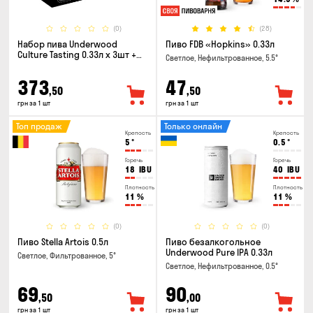
(0)
(28)
Набор пива Underwood
Пиво FDB «Hopkins» 0.33л
Culture Tasting 0.33л x 3шт +
Светлое, Нефильтрованное, 5.5°
бокал
373
47
,50
,50
грн за 1 шт
грн за 1 шт
Топ продаж
Только онлайн
Крепость
Крепость
5
°
0.5
°
Горечь
Горечь
18
IBU
40
IBU
Плотность
Плотность
11
%
11
%
(0)
(0)
Пиво Stella Artois 0.5л
Пиво безалкогольное
Underwood Pure IPA 0.33л
Светлое, Фильтрованное, 5°
Светлое, Нефильтрованное, 0.5°
69
90
,50
,00
грн за 1 шт
грн за 1 шт