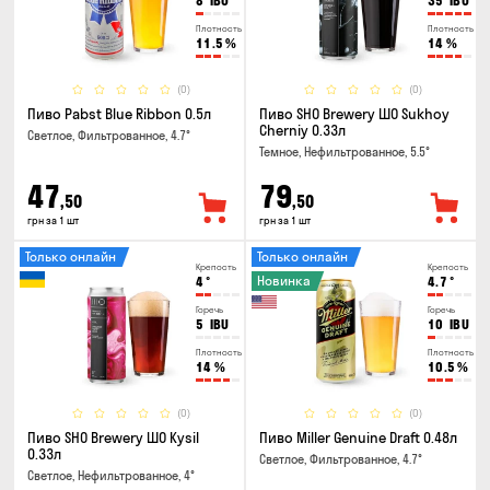
8
IBU
35
IBU
Плотность
Плотность
11.5
%
14
%
(0)
(0)
Пиво Pabst Blue Ribbon 0.5л
Пиво SHO Brewery ШО Sukhoy
Cherniy 0.33л
Светлое, Фильтрованное, 4.7°
Темное, Нефильтрованное, 5.5°
47
79
,50
,50
грн за 1 шт
грн за 1 шт
Только онлайн
Только онлайн
Крепость
Крепость
Новинка
4
°
4.7
°
Горечь
Горечь
5
IBU
10
IBU
Плотность
Плотность
14
%
10.5
%
(0)
(0)
Пиво SHO Brewery ШО Kysil
Пиво Miller Genuine Draft 0.48л
0.33л
Светлое, Фильтрованное, 4.7°
Светлое, Нефильтрованное, 4°