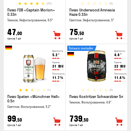
(26)
(0)
Пиво FDB «Captain Morion»
Пиво Underwood Amnesia
0.33л
Haze 0.33л
Темное, Нефильтрованное, 6.5°
Светлое, Нефильтрованное, 5°
47
75
,00
,50
грн за 1 шт
грн за 1 шт
Только онлайн
Крепость
Крепость
5.2
°
4.8
°
Горечь
Горечь
21
IBU
22
IBU
Плотность
Плотность
11.7
%
11.4
%
(1)
(0)
Пиво Spaten «Münchner Hell»
Пиво Kostritzer Schwarzbier 5л
0.5л
Темное, Фильтрованное, 4.8°
Светлое, Фильтрованное, 5.2°
99
739
,50
,50
грн за 1 шт
грн за 1 шт