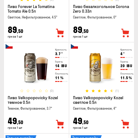
Пиво Forever La Tomatina
Пиво безалкогольное Corona
Tomato Ale 0.5л
Zero 0.33л
Светлое, Нефильтрованное, 4.5°
Светлое, Фильтрованное, 0°
89
89
,50
,50
грн за 1 шт
грн за 1 шт
Крепость
Крепость
3.7
°
4
°
Горечь
Горечь
14
IBU
20
IBU
Плотность
Плотность
11
%
11.5
%
(0)
(1)
Пиво Velkopopovicky Kozel
Пиво Velkopopovicky Kozel
темное 0.5л
светлое 0.5л
Темное, Фильтрованное, 3.7°
Светлое, Фильтрованное, 4°
49
49
,50
,50
грн за 1 шт
грн за 1 шт
Только онлайн
Только онлайн