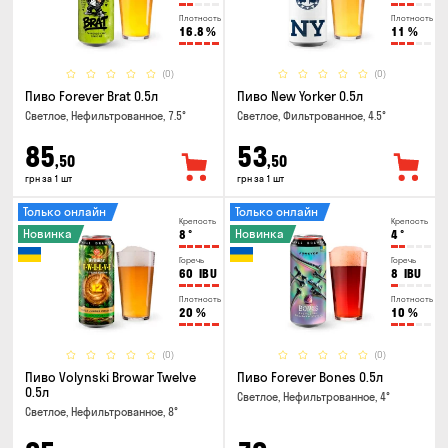
Плотность
Плотность
16.8
%
11
%
(0)
(0)
Пиво Forever Brat 0.5л
Пиво New Yorker 0.5л
Светлое, Нефильтрованное, 7.5°
Светлое, Фильтрованное, 4.5°
85
53
,50
,50
грн за 1 шт
грн за 1 шт
Только онлайн
Только онлайн
Крепость
Крепость
Новинка
Новинка
8
°
4
°
Горечь
Горечь
60
IBU
8
IBU
Плотность
Плотность
20
%
10
%
(0)
(0)
Пиво Volynski Browar Twelve
Пиво Forever Bones 0.5л
0.5л
Светлое, Нефильтрованное, 4°
Светлое, Нефильтрованное, 8°