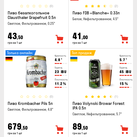
(0)
(2)
Пиво безалкогольное
Пиво FDB «Blanche» 0.33л
Clausthaler Grapefruit 0.5л
Белое, Нефильтрованное, 4.5°
Светлое, Фильтрованное, 0.25°
43
41
,50
,00
грн за 1 шт
грн за 1 шт
Только онлайн
Топ продаж
Крепость
Крепость
4.8
°
5.7
°
Горечь
Горечь
23
IBU
45
IBU
Плотность
Плотность
11.2
%
15
%
(0)
(1)
Пиво Krombacher Pils 5л
Пиво Volynski Browar Forest
IPA 0.5л
Светлое, Фильтрованное, 4.8°
Светлое, Нефильтрованное, 5.7°
679
89
,50
,50
грн за 1 шт
грн за 1 шт