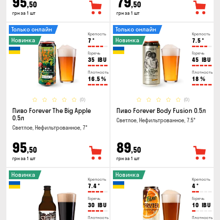
95
79
,50
,50
грн за 1 шт
грн за 1 шт
Только онлайн
Только онлайн
Крепость
Крепость
Новинка
Новинка
7
°
7.5
°
Горечь
Горечь
35
IBU
45
IBU
Плотность
Плотность
16.5
%
18
%
(0)
(0)
Пиво Forever The Big Apple
Пиво Forever Body Fusion 0.5л
0.5л
Светлое, Нефильтрованное, 7.5°
Светлое, Нефильтрованное, 7°
95
89
,50
,50
грн за 1 шт
грн за 1 шт
Новинка
Новинка
Крепость
Крепость
7.4
°
4
°
Горечь
Горечь
30
IBU
10
IBU
Плотность
Плотность