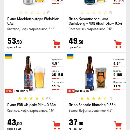
11.8
%
10.8
%
(0)
(0)
Пиво Mecklenburger Weisbier
Пиво безалкогольное
0.5л
Carlsberg «NON Alcoholic» 0.5л
Светлое, Нефильтрованное, 5.1°
Светлое, Фильтрованное, 0.5°
53
49
,50
,50
грн за 1 шт
грн за 1 шт
Крепость
Крепость
4.5
°
4.5
°
Горечь
Горечь
25
IBU
9
IBU
Плотность
Плотность
11
%
11
%
(27)
(2)
Пиво FDB «Hippie Pils» 0.33л
Пиво Fanatic Blanche 0.33л
Светлое, Нефильтрованное, 4.5°
Белое, Нефильтрованное, 4.5°
43
37
,00
,00
грн за 1 шт
грн за 1 шт