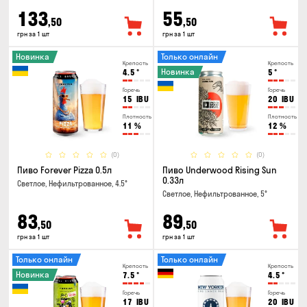
133
55
,50
,50
грн за 1 шт
грн за 1 шт
Новинка
Только онлайн
Крепость
Крепость
Новинка
4.5
°
5
°
Горечь
Горечь
15
IBU
20
IBU
Плотность
Плотность
11
%
12
%
(0)
(0)
Пиво Forever Pizza 0.5л
Пиво Underwood Rising Sun
0.33л
Светлое, Нефильтрованное, 4.5°
Светлое, Нефильтрованное, 5°
83
89
,50
,50
грн за 1 шт
грн за 1 шт
Только онлайн
Только онлайн
Крепость
Крепость
Новинка
7.5
°
4.5
°
Горечь
Горечь
17
IBU
20
IBU