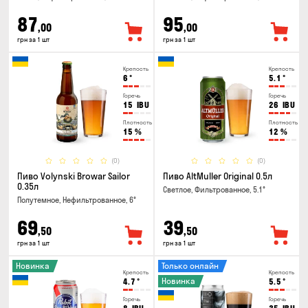
87
95
,00
,00
грн за 1 шт
грн за 1 шт
Крепость
Крепость
6
°
5.1
°
Горечь
Горечь
15
IBU
26
IBU
Плотность
Плотность
15
%
12
%
(0)
(0)
Пиво Volynski Browar Sailor
Пиво AltMuller Original 0.5л
0.35л
Светлое, Фильтрованное, 5.1°
Полутемное, Нефильтрованное, 6°
69
39
,50
,50
грн за 1 шт
грн за 1 шт
Новинка
Только онлайн
Крепость
Крепость
Новинка
4.7
°
5.5
°
Горечь
Горечь