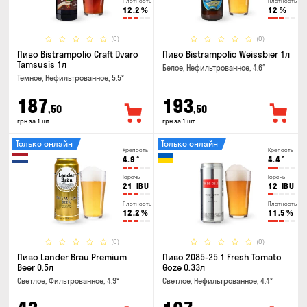
Плотность
Плотность
12.2
%
12
%
(0)
(0)
Пиво Bistrampolio Craft Dvaro
Пиво Bistrampolio Weissbier 1л
Tamsusis 1л
Белое, Нефильтрованное, 4.6°
Темное, Нефильтрованное, 5.5°
187
193
,50
,50
грн за 1 шт
грн за 1 шт
Только онлайн
Только онлайн
Крепость
Крепость
4.9
°
4.4
°
Горечь
Горечь
21
IBU
12
IBU
Плотность
Плотность
12.2
%
11.5
%
(0)
(0)
Пиво Lander Brau Premium
Пиво 2085-25.1 Fresh Tomato
Beer 0.5л
Goze 0.33л
Светлое, Фильтрованное, 4.9°
Светлое, Нефильтрованное, 4.4°