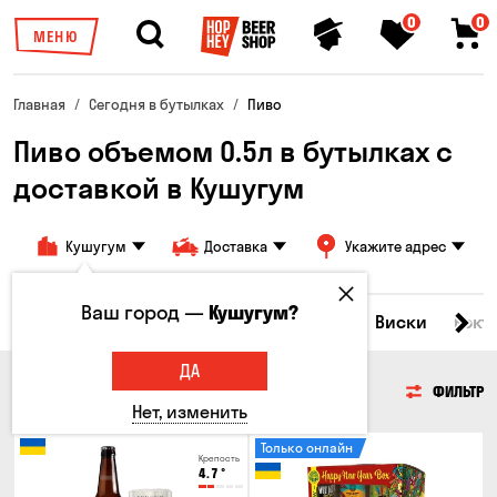
0
0
МЕНЮ
Главная
Сегодня в бутылках
Пиво
Пиво объемом 0.5л в бутылках с
доставкой в ​​Кушугум
Кушугум
Доставка
Укажите адрес
Ваш город —
Кушугум?
Все товары
Пиво
Сидр
Вино
Виски
Кокт
ДА
ПИВО
ФИЛЬТР
Нет, изменить
Только онлайн
Крепость
4.7
°