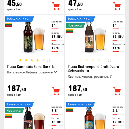
45
47
,50
,50
грн за 1 шт
грн за 1 шт
Только онлайн
Только онлайн
Крепость
Крепость
Новинка
5
°
5
°
Горечь
Горечь
15
IBU
14
IBU
Плотность
Плотность
12
%
11
%
(3)
(0)
Пиво Cannabis Semi-Dark 1л
Пиво Bistrampolio Craft Dvaro
Sviesusis 1л
Полутемное, Нефильтрованное, 5°
Светлое, Нефильтрованное, 5°
187
187
,50
,50
грн за 1 шт
грн за 1 шт
Только онлайн
Только онлайн
Крепость
Крепость
Новинка
5.5
°
4.6
°
Горечь
Горечь
16
IBU
12
IBU