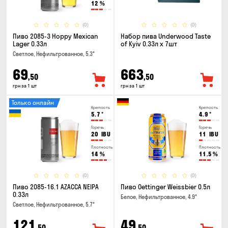
12
%
(0)
(0)
Пиво 2085-3 Hoppy Mexican
Набор пива Underwood Taste
Lager 0.33л
of Kyiv 0.33л x 7шт
Светлое, Нефильтрованное, 5.3°
69
663
,50
,50
грн за 1 шт
грн за 1 шт
Только онлайн
Крепость
Крепость
5.7
°
4.9
°
Горечь
Горечь
20
IBU
11
IBU
Плотность
Плотность
14
%
11.5
%
(0)
(0)
Пиво 2085-16.1 AZACCA NEIPA
Пиво Oettinger Weissbier 0.5л
0.33л
Белое, Нефильтрованное, 4.9°
Светлое, Нефильтрованное, 5.7°
121
49
,50
,50