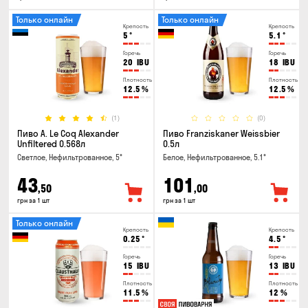
Только онлайн
Только онлайн
Крепость
Крепость
5
°
5.1
°
Горечь
Горечь
20
IBU
18
IBU
Плотность
Плотность
12.5
%
12.5
%
(1)
(0)
Пиво A. Le Coq Alexander
Пиво Franziskaner Weissbier
Unfiltered 0.568л
0.5л
Светлое, Нефильтрованное, 5°
Белое, Нефильтрованное, 5.1°
43
101
,50
,00
грн за 1 шт
грн за 1 шт
Только онлайн
Крепость
Крепость
0.25
°
4.5
°
Горечь
Горечь
15
IBU
13
IBU
Плотность
Плотность
11.5
%
12
%