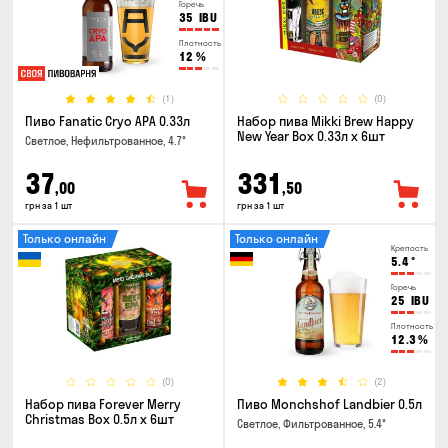
Горечь
35
IBU
Плотность
12
%
(1)
(0)
Пиво Fanatic Cryo APA 0.33л
Набор пива Mikki Brew Happy
New Year Box 0.33л x 6шт
Светлое, Нефильтрованное, 4.7°
37
331
,00
,50
грн за 1 шт
грн за 1 шт
Только онлайн
Только онлайн
Крепость
5.4
°
Горечь
25
IBU
Плотность
12.3
%
(0)
(2)
Набор пива Forever Merry
Пиво Monchshof Landbier 0.5л
Christmas Box 0.5л x 6шт
Светлое, Фильтрованное, 5.4°