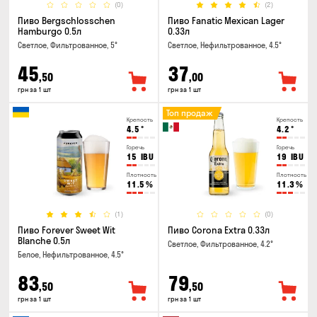
(0)
(2)
Пиво Bergschlosschen
Пиво Fanatic Mexican Lager
Hamburgo 0.5л
0.33л
Светлое, Фильтрованное, 5°
Светлое, Нефильтрованное, 4.5°
45
37
,50
,00
грн за 1 шт
грн за 1 шт
Топ продаж
Крепость
Крепость
4.5
°
4.2
°
Горечь
Горечь
15
IBU
19
IBU
Плотность
Плотность
11.5
%
11.3
%
(1)
(0)
Пиво Forever Sweet Wit
Пиво Corona Extra 0.33л
Blanche 0.5л
Светлое, Фильтрованное, 4.2°
Белое, Нефильтрованное, 4.5°
83
79
,50
,50
грн за 1 шт
грн за 1 шт