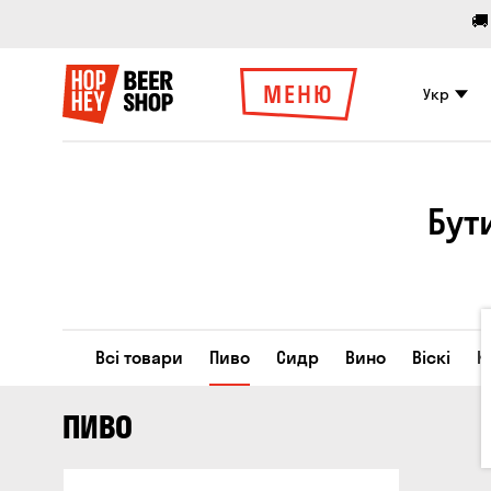
🚚
МЕНЮ
Укр
Бут
Всі товари
Пиво
Сидр
Вино
Віскі
К
ПИВО