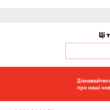
Ці 
Дніпро
Олександрівка
Дізнавайтес
про наші нов