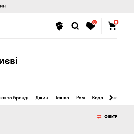
лин
0
0
иєві
ки та бренді
Джин
Текіла
Ром
Вода
Енергетичн
ФІЛЬТР