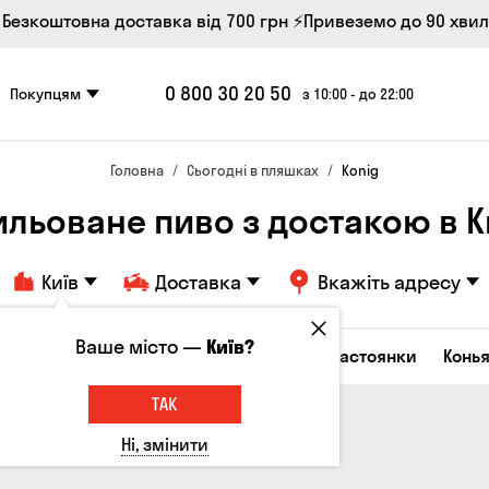
 Безкоштовна доставка від 700 грн
⚡Привеземо до 90 хви
0 800 30 20 50
Покупцям
з 10:00 - до 22:00
Головна
Сьогодні в пляшках
Konig
ильоване пиво з достакою в К
Київ
Доставка
Вкажіть адресу
Ваше місто —
Київ?
октейлі
Горілка
Соджу
Лікери та настоянки
Конья
ТАК
Ні, змінити