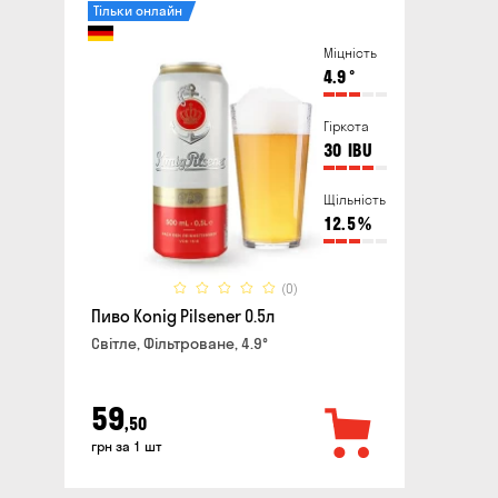
Тільки онлайн
Міцність
4.9
°
Гіркота
30
IBU
Щільність
12.5
%
(0)
Пиво Konig Pilsener 0.5л
Світле, Фільтроване, 4.9°
59
,50
грн за 1 шт