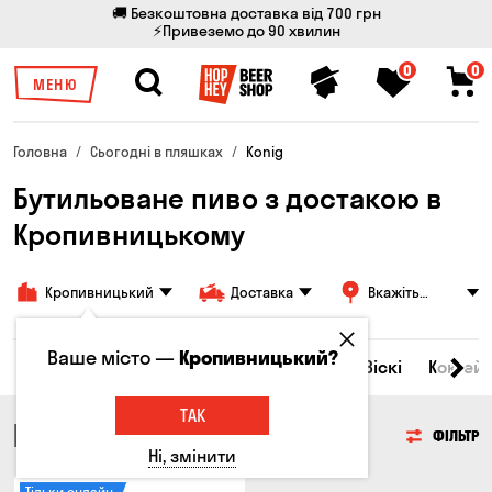
🚚 Безкоштовна доставка від 700 грн
⚡Привеземо до 90 хвилин
0
0
МЕНЮ
Головна
Сьогодні в пляшках
Konig
Бутильоване пиво з достакою в
Кропивницькому
Кропивницький
Доставка
Вкажіть
адресу
Ваше місто —
Кропивницький?
Всі товари
Пиво
Сидр
Вино
Віскі
Коктейл
ТАК
ПИВО
ФІЛЬТР
Ні, змінити
Тільки онлайн