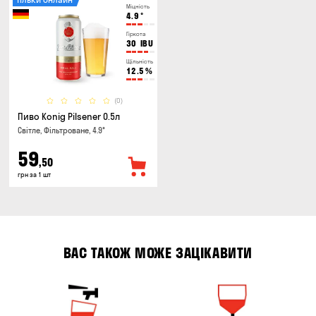
Міцність
4.9
°
Гіркота
30
IBU
Щільність
12.5
%
(0)
Пиво Konig Pilsener 0.5л
Світле, Фільтроване, 4.9°
59
,50
грн за 1 шт
ВАС ТАКОЖ МОЖЕ ЗАЦІКАВИТИ