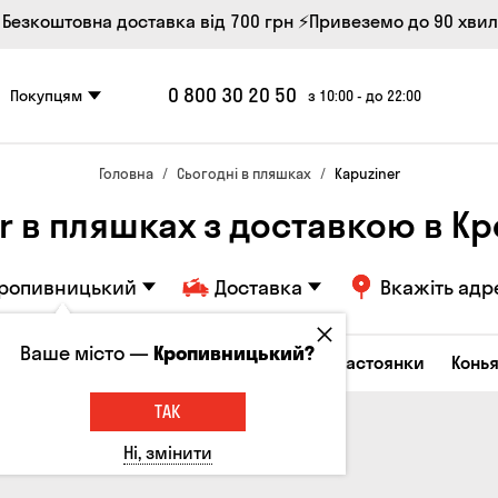
 Безкоштовна доставка від 700 грн
⚡Привеземо до 90 хви
0 800 30 20 50
Покупцям
з 10:00 - до 22:00
Головна
Сьогодні в пляшках
Kapuziner
r в пляшках з доставкою в 
ропивницький
Доставка
Вкажіть адр
Ваше місто —
Кропивницький?
октейлі
Горілка
Соджу
Лікери та настоянки
Конья
ТАК
Ні, змінити