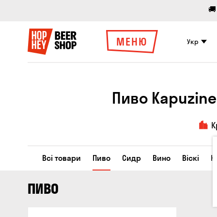
🚚
МЕНЮ
Укр
Пиво Kapuzine
К
Всі товари
Пиво
Сидр
Вино
Віскі
К
ПИВО