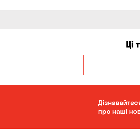
Ці 
Дніпро
Одеса
Дізнавайтес
про наші нов