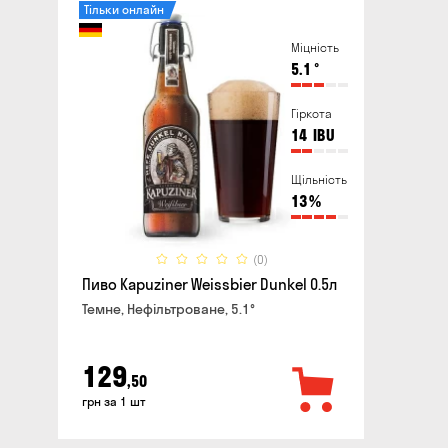
Тільки онлайн
Міцність
5.1
°
Гіркота
14
IBU
Щільність
13
%
(0)
Пиво Kapuziner Weissbier Dunkel 0.5л
Темне, Нефільтроване, 5.1°
129
,50
грн за 1 шт