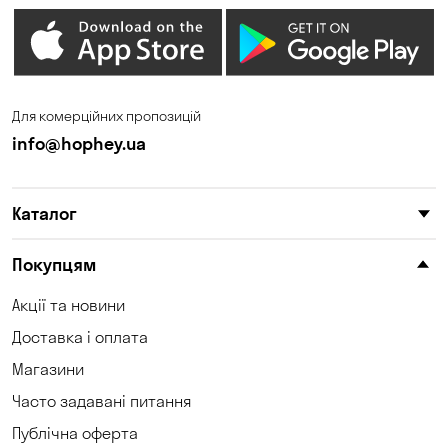
Гостомель
Дмитрівка
Дніпро
Зазим’є
Запоріжжя
Калинівка
Для комерційних пропозицій
Кам'янське
Кам'яні Потоки
info@hophey.ua
Карнаухівка
Катеринівка
Каталог
Келеберда
Київ
Клинці
Княжичі
Покупцям
Корсунці
Котівка
Акції та новини
Доставка і оплата
Коцюбинське
Кошари
Магазини
Красносілка
Кременчук
Часто задавані питання
Кривий Ріг
Кривуші
Публічна оферта