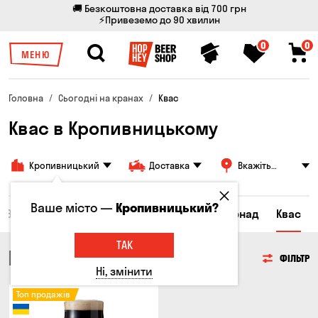
🚚 Безкоштовна доставка від 700 грн
⚡Привеземо до 90 хвилин
0
0
МЕНЮ
Головна
Сьогодні на кранах
Квас
Квас в Кропивницькому
Кропивницький
Доставка
Вкажіть
адресу
Ваше місто —
Кропивницький?
Всі товари
Пиво
Сидр
Вино
Лимонад
Квас
ТАК
КВАС
ФІЛЬТР
Ні, змінити
Топ продажів