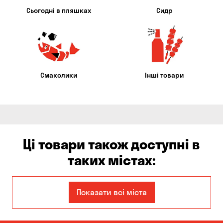
Сьогодні в пляшках
Сидр
Смаколики
Інші товари
Ці товари також доступні в
таких містах:
Єлизаветівка
Ірпінь
Показати всі міста
Авангард
Бабурка