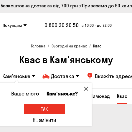
 Безкоштовна доставка від 700 грн
⚡Привеземо до 90 хви
0 800 30 20 50
Покупцям
з 10:00 - до 22:00
Головна
Сьогодні на кранах
Квас
Квас в Кам'янському
Кам'янське
Доставка
Вкажіть адрес
Ваше місто —
Кам'янське?
Всі товари
Пиво
Сидр
Вино
Лимонад
Квас
ТАК
Ні, змінити