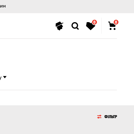
лин
0
0
у
ФІЛЬТР