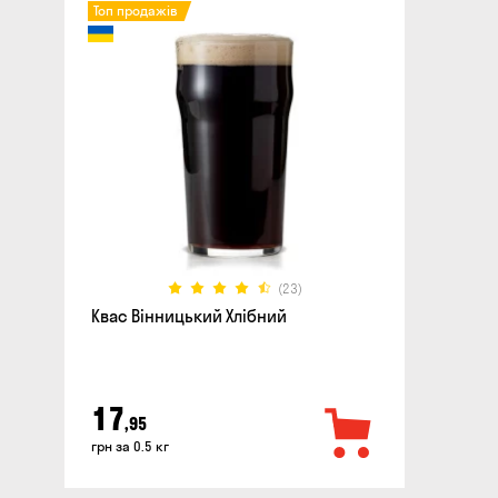
Топ продажів
(23)
Квас Вінницький Хлібний
17
,95
грн за 0.5 кг