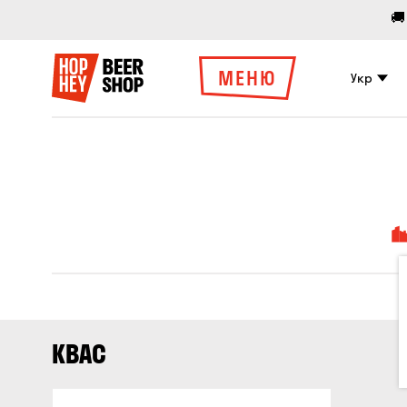
🚚
МЕНЮ
Укр
КВАС