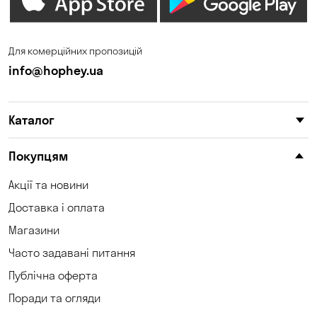
Зазим’є
Запоріжжя
Калинівка
Кам'янське
Для комерційних пропозицій
Кам'яні Потоки
Катеринівка
info@hophey.ua
Келеберда
Київ
Каталог
Клинці
Княжичі
Корсунці
Котівка
Покупцям
Коцюбинське
Кошари
Акції та новини
Доставка і оплата
Красносілка
Кременчук
Магазини
Кривий Ріг
Кривуші
Часто задавані питання
Кропивницький
Крюківщина
Публічна оферта
Поради та огляди
Куліші
Кушугум