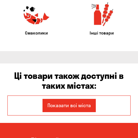
Смаколики
Інші товари
Ці товари також доступні в
таких містах:
Єлизаветівка
Ірпінь
Показати всі міста
Авангард
Бабурка
Балабине
Бережинка