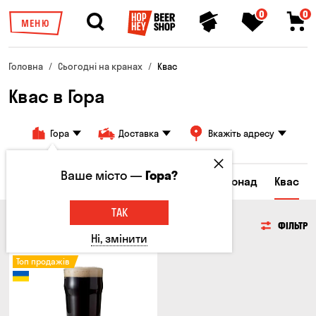
0
0
МЕНЮ
Головна
Сьогодні на кранах
Квас
Квас в Гора
Гора
Доставка
Вкажіть адресу
Ваше місто —
Гора?
Всі товари
Пиво
Сидр
Вино
Лимонад
Квас
ТАК
КВАС
ФІЛЬТР
Ні, змінити
Топ продажів