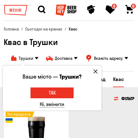
0
0
МЕНЮ
Головна
Сьогодні на кранах
Квас
Квас в Трушки
Трушки
Доставка
Вкажіть адресу
Ваше місто —
Трушки?
Всі товари
Пиво
Сидр
Лимонад
Квас
ТАК
КВАС
ФІЛЬТР
Ні, змінити
Топ продажів