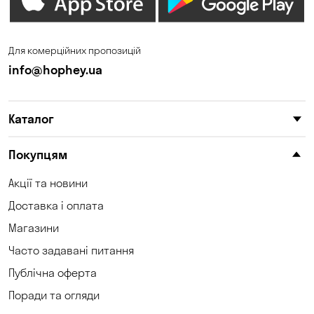
Дніпро
Зазим’є
Запоріжжя
Калинівка
Для комерційних пропозицій
Кам'янське
Кам'яні Потоки
info@hophey.ua
Катеринівка
Келеберда
Каталог
Київ
Клинці
Княжичі
Корсунці
Покупцям
Котівка
Коцюбинське
Акції та новини
Доставка і оплата
Кошари
Красносілка
Магазини
Кременчук
Кривий Ріг
Часто задавані питання
Кривуші
Кропивницький
Публічна оферта
Поради та огляди
Крюківщина
Куліші