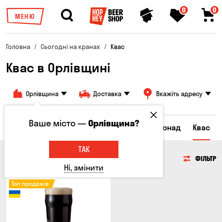
0
0
МЕНЮ
Головна
Сьогодні на кранах
Квас
Квас в Орлівщині
Орлівщина
Доставка
Вкажіть адресу
Ваше місто —
Орлівщина?
Всі товари
Пиво
Сидр
Вино
Лимонад
Квас
ТАК
КВАС
ФІЛЬТР
Ні, змінити
Топ продажів