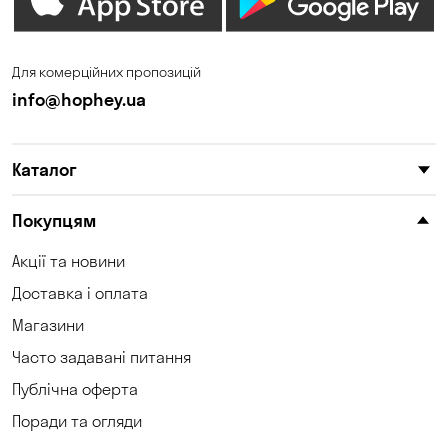
Дніпро
Зазим’є
Запоріжжя
Калинівка
Для комерційних пропозицій
Кам'янське
Кам'яні Потоки
info@hophey.ua
Карнаухівка
Катеринівка
Каталог
Келеберда
Київ
Клинці
Княжичі
Покупцям
Корсунці
Котівка
Акції та новини
Доставка і оплата
Коцюбинське
Кошари
Магазини
Красносілка
Кременчук
Часто задавані питання
Кривий Ріг
Кривуші
Публічна оферта
Поради та огляди
Кропивницький
Крюківщина