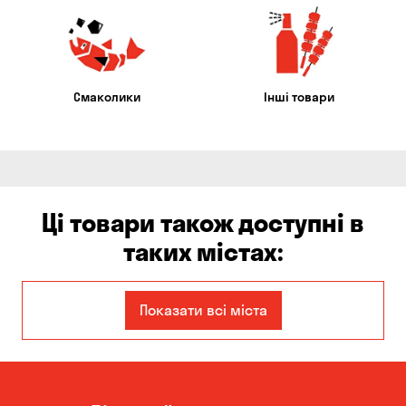
Смаколики
Інші товари
Ці товари також доступні в
таких містах:
Єлизаветівка
Ірпінь
Показати всі міста
Авангард
Бабурка
Балабине
Бережинка