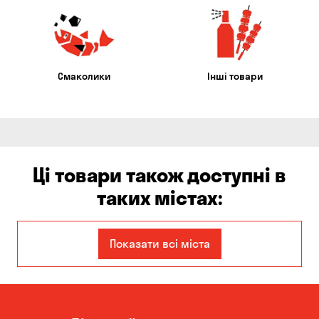
Смаколики
Інші товари
Ці товари також доступні в
таких містах:
Єлизаветівка
Ірпінь
Показати всі міста
Авангард
Бабурка
Балабине
Бережинка