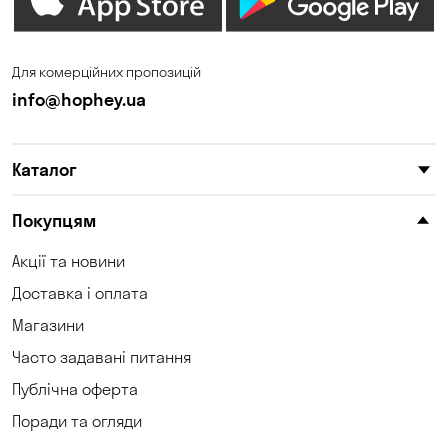
Дніпро
Зазим’є
Запоріжжя
Калинівка
Для комерційних пропозицій
Кам'янське
Кам'яні Потоки
info@hophey.ua
Катеринівка
Келеберда
Каталог
Київ
Клинці
Княжичі
Корсунці
Покупцям
Котівка
Коцюбинське
Акції та новини
Доставка і оплата
Кошари
Красносілка
Магазини
Кременчук
Кривий Ріг
Часто задавані питання
Кривуші
Кропивницький
Публічна оферта
Поради та огляди
Куліші
Кушугум