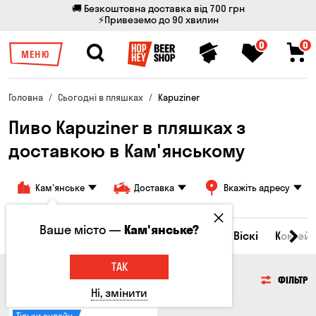
🚚 Безкоштовна доставка від 700 грн
⚡Привеземо до 90 хвилин
0
0
МЕНЮ
Головна
Сьогодні в пляшках
Kapuziner
Пиво Kapuziner в пляшках з
доставкою в Кам'янському
Кам'янське
Доставка
Вкажіть адресу
Ваше місто —
Кам'янське?
Всі товари
Пиво
Сидр
Вино
Віскі
Коктейл
ТАК
ПИВО
ФІЛЬТР
Ні, змінити
Тільки онлайн