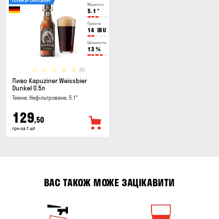
Міцність
5.1
°
Гіркота
14
IBU
Щільність
13
%
(0)
Пиво Kapuziner Weissbier
Dunkel 0.5л
Темне, Нефільтроване, 5.1°
129
,50
грн за 1 шт
ВАС ТАКОЖ МОЖЕ ЗАЦІКАВИТИ