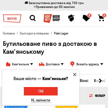
🚚 Безкоштовна доставка від 700 грн
⚡Привеземо до 90 хвилин
0
0
МЕНЮ
Головна
Сьогодні в пляшках
Pale Lager
Бутильоване пиво з достакою в
Кам'янському
Кам'янське
Доставка
Вкажіть адресу
Ваше місто —
Кам'янське?
Всі товари
Пиво
Сидр
Вино
Віскі
Коктейл
ТАК
ПИВО
ФІЛЬТР
Ні, змінити
Тільки онлайн
Топ продажів