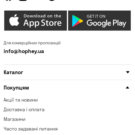
Зазим’є
Запоріжжя
Калинівка
Кам'яні Потоки
Карнаухівка
Катеринівка
Келеберда
Київ
Для комерційних пропозицій
Клинці
Княжичі
info@hophey.ua
Корсунці
Котівка
Каталог
Коцюбинське
Кошари
Красносілка
Кременчук
Покупцям
Кривий Ріг
Кривуші
Акції та новини
Доставка і оплата
Кропивницький
Крюківщина
Магазини
Куліші
Кушугум
Часто задавані питання