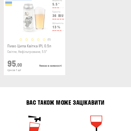
Міцність
5.5
°
Гіркота
36
IBU
Щільність
13
%
(0)
Пиво Ципа Квітка IPL 0.5л
Світле, Нефільтроване, 5.5°
95
,00
Немає в наявності
грн за 1 шт
ВАС ТАКОЖ МОЖЕ ЗАЦІКАВИТИ