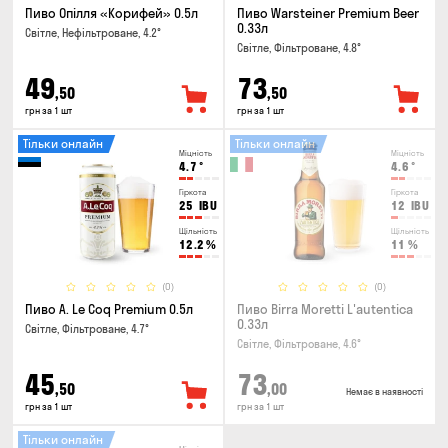
Пиво Опілля «Корифей» 0.5л
Пиво Warsteiner Premium Beer
0.33л
Світле, Нефільтроване, 4.2°
Світле, Фільтроване, 4.8°
49
73
,50
,50
грн за 1 шт
грн за 1 шт
Тільки онлайн
Тільки онлайн
Міцність
Міцність
4.7
°
4.6
°
Гіркота
Гіркота
25
IBU
12
IBU
Щільність
Щільність
12.2
%
11
%
(0)
(0)
Пиво A. Le Coq Premium 0.5л
Пиво Birra Moretti L'autentica
0.33л
Світле, Фільтроване, 4.7°
Світле, Фільтроване, 4.6°
45
73
,50
,00
Немає в наявності
грн за 1 шт
грн за 1 шт
Тільки онлайн