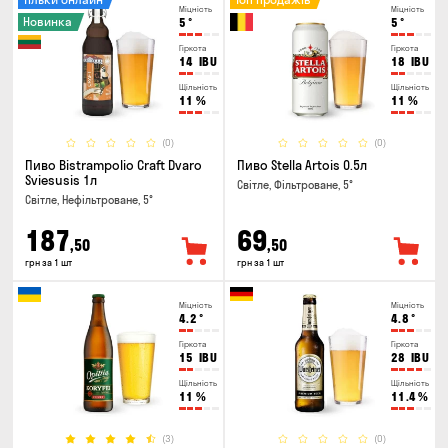
Міцність
Міцність
Новинка
5
°
5
°
Гіркота
Гіркота
14
IBU
18
IBU
Щільність
Щільність
11
%
11
%
(0)
(0)
Пиво Bistrampolio Craft Dvaro
Пиво Stella Artois 0.5л
Sviesusis 1л
Світле, Фільтроване, 5°
Світле, Нефільтроване, 5°
187
69
,50
,50
грн за 1 шт
грн за 1 шт
Міцність
Міцність
4.2
°
4.8
°
Гіркота
Гіркота
15
IBU
28
IBU
Щільність
Щільність
11
%
11.4
%
(3)
(0)