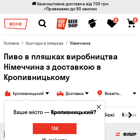
🚚 Безкоштовна доставка від 700 грн
⚡Привеземо до 90 хвилин
0
0
МЕНЮ
Головна
Сьогодні в пляшках
Німеччина
Пиво в пляшках виробництва
Німеччина з доставкою в
Кропивницькому
Кропивницький
Доставка
Вкажіть
адресу
Ваше місто —
Кропивницький?
Всі товари
Пиво
Сидр
Вино
Віскі
Коктейл
ТАК
ПИВО
ФІЛЬТР