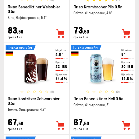
Пиво Benediktiner Weissbier
Пиво Krombacher Pils 0.5л
0.5л
Світле, Фільтроване, 4.8°
Біле, Нефільтроване, 5.4°
83
73
,50
,50
грн за 1 шт
грн за 1 шт
Тільки онлайн
Тільки онлайн
Міцність
Міцність
4.8
°
5
°
Гіркота
Гіркота
22
IBU
20
IBU
Щільність
Щільність
11.4
%
12.5
%
(0)
(0)
Пиво Kostritzer Schwarzbier
Пиво Benediktiner Hell 0.5л
0.5л
Світле, Фільтроване, 5°
Темне, Фільтроване, 4.8°
67
67
,50
,50
грн за 1 шт
грн за 1 шт