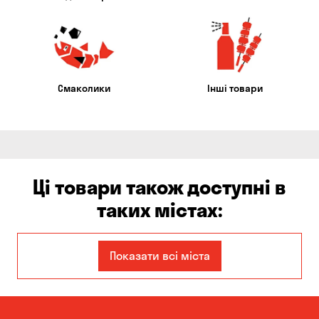
Смаколики
Інші товари
Ці товари також доступні в
таких містах:
Єлизаветівка
Ірпінь
Показати всі міста
Авангард
Бабурка
Балабине
Бережинка