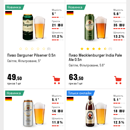
Новинка
Новинка
Міцність
Міцність
5
°
5.6
°
Гіркота
Гіркота
21
IBU
35
IBU
Щільність
Щільність
11.2
%
13.2
%
(0)
(1)
Пиво Darguner Pilsener 0.5л
Пиво Mecklenburger India Pale
Ale 0.5л
Світле, Фільтроване, 5°
Світле, Фільтроване, 5.6°
49
63
,50
,50
грн за 1 шт
грн за 1 шт
Новинка
Тільки онлайн
Міцність
Міцність
5.1
°
5.1
°
Гіркота
Гіркота
14
IBU
18
IBU
Щільність
Щільність
11.8
%
12.5
%