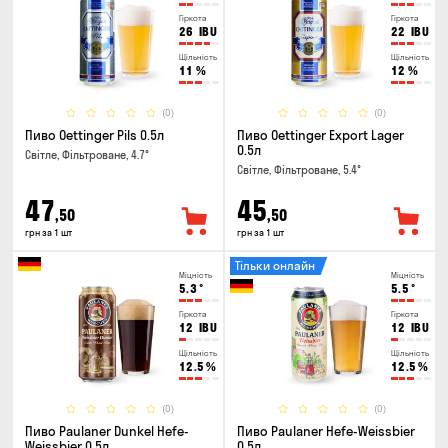
Гіркота
Гіркота
26
IBU
22
IBU
Щільність
Щільність
11
%
12
%
(0)
(0)
Пиво Oettinger Pils 0.5л
Пиво Oettinger Export Lager
0.5л
Світле, Фільтроване, 4.7°
Світле, Фільтроване, 5.4°
47
45
,50
,50
грн за 1 шт
грн за 1 шт
Тільки онлайн
Міцність
Міцність
5.3
°
5.5
°
Гіркота
Гіркота
12
IBU
12
IBU
Щільність
Щільність
12.5
%
12.5
%
(0)
(0)
Пиво Paulaner Dunkel Hefe-
Пиво Paulaner Hefe-Weissbier
Weissbier 0.5л
0.5л