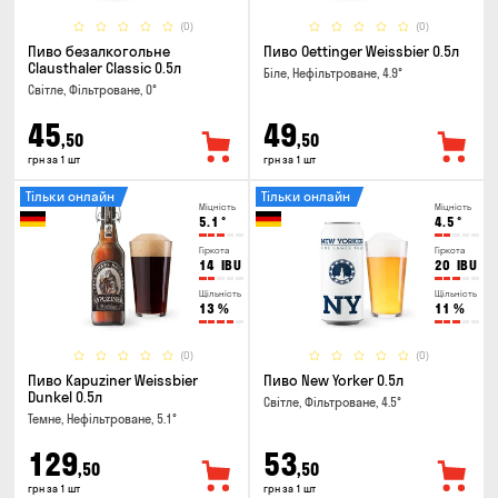
(0)
(0)
Пиво безалкогольне
Пиво Oettinger Weissbier 0.5л
Clausthaler Classic 0.5л
Біле, Нефільтроване, 4.9°
Світле, Фільтроване, 0°
45
49
,50
,50
грн за 1 шт
грн за 1 шт
Тільки онлайн
Тільки онлайн
Міцність
Міцність
5.1
°
4.5
°
Гіркота
Гіркота
14
IBU
20
IBU
Щільність
Щільність
13
%
11
%
(0)
(0)
Пиво Kapuziner Weissbier
Пиво New Yorker 0.5л
Dunkel 0.5л
Світле, Фільтроване, 4.5°
Темне, Нефільтроване, 5.1°
129
53
,50
,50
грн за 1 шт
грн за 1 шт