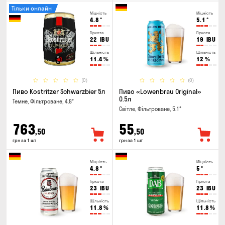
Тільки онлайн
Міцність
Міцність
4.8
°
5.1
°
Гіркота
Гіркота
22
IBU
19
IBU
Щільність
Щільність
11.4
%
12
%
(0)
(0)
Пиво Kostritzer Schwarzbier 5л
Пиво «Lowenbrau Original»
0.5л
Темне, Фільтроване, 4.8°
Світле, Фільтроване, 5.1°
763
55
,50
,50
грн за 1 шт
грн за 1 шт
Міцність
Міцність
4.8
°
5
°
Гіркота
Гіркота
23
IBU
23
IBU
Щільність
Щільність
11.8
%
11.8
%