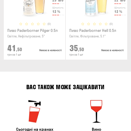
23
IBU
22
IBU
Щільність
Щільність
12
%
12
%
(0)
(0)
Пиво Paderborner Pilger 0.5л
Пиво Paderborner Hell 0.5л
Світле, Нефільтроване, 5°
Світле, Фільтроване, 5.1°
41
35
,50
,50
Немає в наявності
Немає в наявності
грн за 1 шт
грн за 1 шт
ВАС ТАКОЖ МОЖЕ ЗАЦІКАВИТИ
Сьогодні на кранах
Вино