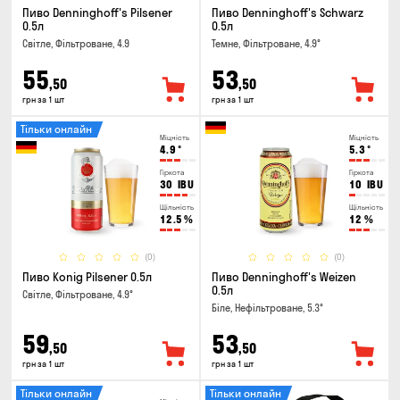
Пиво Denninghoff's Pilsener
Пиво Denninghoff's Schwarz
0.5л
0.5л
Світле, Фільтроване, 4.9
Темне, Фільтроване, 4.9°
55
53
,50
,50
грн за 1 шт
грн за 1 шт
Тільки онлайн
Міцність
Міцність
4.9
°
5.3
°
Гіркота
Гіркота
30
IBU
10
IBU
Щільність
Щільність
12.5
%
12
%
(0)
(0)
Пиво Konig Pilsener 0.5л
Пиво Denninghoff's Weizen
0.5л
Світле, Фільтроване, 4.9°
Біле, Нефільтроване, 5.3°
59
53
,50
,50
грн за 1 шт
грн за 1 шт
Тільки онлайн
Тільки онлайн