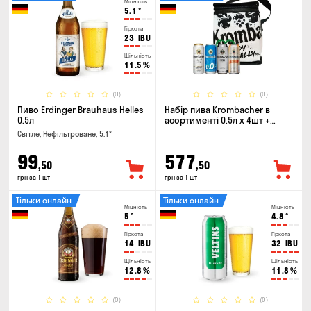
Міцність
5.1
°
Гіркота
23
IBU
Щільність
11.5
%
(0)
(0)
Пиво Erdinger Brauhaus Helles
Набір пива Krombacher в
0.5л
асортименті 0.5л х 4шт +
термосумка
Світле, Нефільтроване, 5.1°
99
577
,50
,50
грн за 1 шт
грн за 1 шт
Тільки онлайн
Тільки онлайн
Міцність
Міцність
5
°
4.8
°
Гіркота
Гіркота
14
IBU
32
IBU
Щільність
Щільність
12.8
%
11.8
%
(0)
(0)