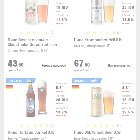
Гіркота
Гіркота
15
IBU
25
IBU
Щільність
Щільність
11.5
%
12.5
%
(0)
(0)
Пиво безалкогольне
Пиво Krombacher Hell 0.5л
Clausthaler Grapefruit 0.5л
Світле, Фільтроване, 5°
Світле, Фільтроване, 0.25°
43
67
,50
,50
Немає в наявності
Немає в наявності
грн за 1 шт
грн за 1 шт
Тільки онлайн
Тільки онлайн
Міцність
Міцність
5.5
°
4.8
°
Гіркота
Гіркота
20
IBU
15
IBU
Щільність
Щільність
13.2
%
12.5
%
(0)
(0)
Пиво Hofbrau Dunkel 0.5л
Пиво DAB Wheat Beer 0.5л
Темне, Фільтроване, 5.5°
Біле, Нефільтроване, 4.8°