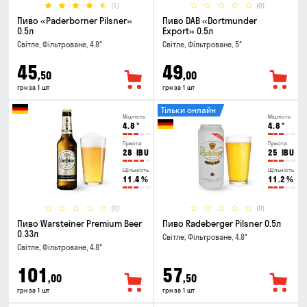
(1)
(0)
Пиво «Paderborner Pilsner»
Пиво DAB «Dortmunder
0.5л
Export» 0.5л
Світле, Фільтроване, 4.8°
Світле, Фільтроване, 5°
45
49
,50
,00
грн за 1 шт
грн за 1 шт
Тільки онлайн
Міцність
Міцність
4.8
°
4.8
°
Гіркота
Гіркота
28
IBU
25
IBU
Щільність
Щільність
11.4
%
11.2
%
(0)
(0)
Пиво Warsteiner Premium Beer
Пиво Radeberger Pilsner 0.5л
0.33л
Світле, Фільтроване, 4.8°
Світле, Фільтроване, 4.8°
101
57
,00
,50
грн за 1 шт
грн за 1 шт