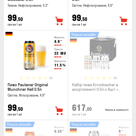
Темне, Нефільтроване, 5.3°
Світле, Нефільтроване, 5.5°
99
99
,50
,50
грн за 1 шт
грн за 1 шт
Тільки онлайн
Міцність
4.9
°
Гіркота
22
IBU
Щільність
11.5
%
(0)
(0)
Пиво Paulaner Original
Набір пива Krombacher в
Munchner Hell 0.5л
асортименті 0.5л х 6шт +
термосумка
Світле, Фільтроване, 4.9°
99
617
,50
,00
Немає в наявності
грн за 1 шт
грн за 1 шт
Тільки онлайн
Тільки онлайн
Міцність
Міцність
0.25
°
5
°