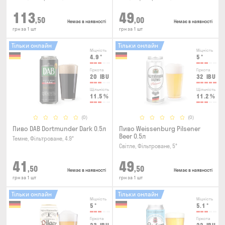
113
49
,50
,00
Немає в наявності
Немає в наявності
грн за 1 шт
грн за 1 шт
Тільки онлайн
Тільки онлайн
Міцність
Міцність
4.9
°
5
°
Гіркота
Гіркота
20
IBU
32
IBU
Щільність
Щільність
11.5
%
11.2
%
(0)
(0)
Пиво DAB Dortmunder Dark 0.5л
Пиво Weissenburg Pilsener
Beer 0.5л
Темне, Фільтроване, 4.9°
Світле, Фільтроване, 5°
41
49
,50
,50
Немає в наявності
Немає в наявності
грн за 1 шт
грн за 1 шт
Тільки онлайн
Тільки онлайн
Міцність
Міцність
5
°
5.1
°
Гіркота
Гіркота