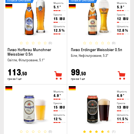
Тільки онлайн
Тільки онлайн
Міцність
Міцність
5.1
°
5.3
°
Гіркота
Гіркота
15
IBU
12
IBU
Щільність
Щільність
12.5
%
12.6
%
(0)
(0)
Пиво Hofbrau Munchner
Пиво Erdinger Weissbier 0.5л
Weissbier 0.5л
Біле, Нефільтроване, 5.3°
Світле, Фільтроване, 5.1°
113
99
,50
,50
грн за 1 шт
грн за 1 шт
Міцність
Міцність
4.9
°
4.9
°
Гіркота
Гіркота
15
IBU
13
IBU
Щільність
Щільність
12
%
11.5
%
(0)
(1)