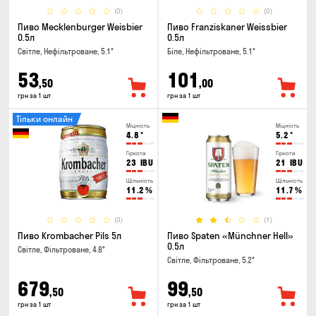
(0)
(0)
Пиво Mecklenburger Weisbier
Пиво Franziskaner Weissbier
0.5л
0.5л
Світле, Нефільтроване, 5.1°
Біле, Нефільтроване, 5.1°
53
101
,50
,00
грн за 1 шт
грн за 1 шт
Тільки онлайн
Міцність
Міцність
4.8
°
5.2
°
Гіркота
Гіркота
23
IBU
21
IBU
Щільність
Щільність
11.2
%
11.7
%
(0)
(1)
Пиво Krombacher Pils 5л
Пиво Spaten «Münchner Hell»
0.5л
Світле, Фільтроване, 4.8°
Світле, Фільтроване, 5.2°
679
99
,50
,50
грн за 1 шт
грн за 1 шт