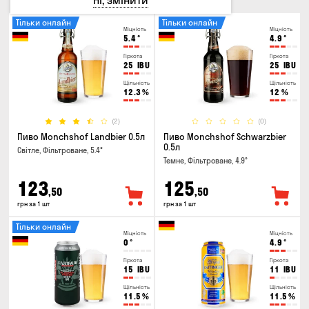
Ні, змінити
Тільки онлайн
Тільки онлайн
Міцність
Міцність
5.4
°
4.9
°
Гіркота
Гіркота
25
IBU
25
IBU
Щільність
Щільність
12.3
%
12
%
(2)
(0)
Пиво Monchshof Landbier 0.5л
Пиво Monchshof Schwarzbier
0.5л
Світле, Фільтроване, 5.4°
Темне, Фільтроване, 4.9°
123
125
,50
,50
грн за 1 шт
грн за 1 шт
Тільки онлайн
Міцність
Міцність
0
°
4.9
°
Гіркота
Гіркота
15
IBU
11
IBU
Щільність
Щільність
11.5
%
11.5
%