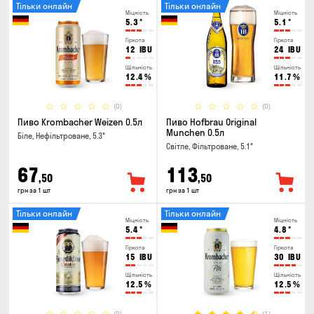
Тільки онлайн
Тільки онлайн
Міцність
Міцність
5.3
°
5.1
°
Гіркота
Гіркота
12
IBU
24
IBU
Щільність
Щільність
12.4
%
11.7
%
(0)
(0)
Пиво Krombacher Weizen 0.5л
Пиво Hofbrau Original
Munchen 0.5л
Біле, Нефільтроване, 5.3°
Світле, Фільтроване, 5.1°
67
113
,50
,50
грн за 1 шт
грн за 1 шт
Тільки онлайн
Тільки онлайн
Міцність
Міцність
5.4
°
4.8
°
Гіркота
Гіркота
15
IBU
30
IBU
Щільність
Щільність
12.5
%
12.5
%
(0)
(1)