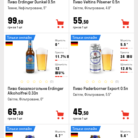
Пиво Erdinger Dunkel 0.5л
Пиво Veltins Pilsener 0.5л
Темне, Нефільтроване, 5°
Світле, Фільтроване, 4.8°
99
55
,50
,50
грн за 1 шт
грн за 1 шт
Тільки онлайн
Тільки онлайн
Міцність
Міцність
0
°
5.5
°
Гіркота
Гіркота
11.7%
IBU
24
IBU
Щільність
Щільність
12
12.6
%
IBU
%
(0)
(0)
Пиво безалкогольне Erdinger
Пиво Paderborner Export 0.5л
Alkoholfrei 0.33л
Світле, Фільтроване, 5.5°
Світле, Фільтроване, 0°
65
45
,50
,50
грн за 1 шт
грн за 1 шт
Тільки онлайн
Тільки онлайн
Міцність
Міцність
4.7
°
5.4
°