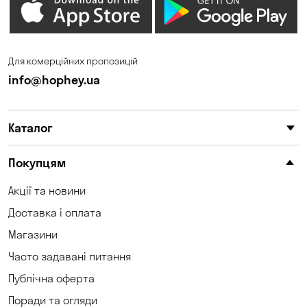
Дніпро
Зазим’є
Запоріжжя
Калинівка
Для комерційних пропозицій
Кам'янське
Кам'яні Потоки
info@hophey.ua
Карнаухівка
Катеринівка
Каталог
Келеберда
Київ
Клинці
Княжичі
Покупцям
Корсунці
Котівка
Акції та новини
Доставка і оплата
Коцюбинське
Кошари
Магазини
Красносілка
Кременчук
Часто задавані питання
Кривий Ріг
Кривуші
Публічна оферта
Поради та огляди
Крюківщина
Куліші