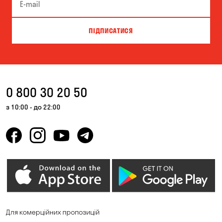
Біла Церква
Білогородка
Велика Северинка
Вишгород
ПІДПИСАТИСЯ
Вишневе
Власівка
Ворзель
Вільна Терешківка
Вільне
Віта-Поштова
0 800 30 20 50
Гатне
Гнідин
з 10:00 - до 22:00
Гора
Горбанівка
Горенка
Горішні Плавні
Гостомель
Дмитрівка
Дніпро
Зазим’є
Запоріжжя
Калинівка
Для комерційних пропозицій