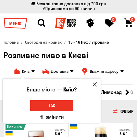
🚚 Безкоштовна доставка від 700 грн
⚡Привеземо до 90 хвилин
0
0
МЕНЮ
Головна
Сьогодні на кранах
13 - 16 Нефільтроване
Розливне пиво в Києві
Київ
Доставка
Вкажіть адресу
Ваше місто —
Київ?
Всі товари
Пиво
Сидр
Вино
Лимонад
Кв
ТАК
ПИВО
ФІЛЬТР
Ні, змінити
Новинка
Міцність
Міцність
5.9
°
5.6
°