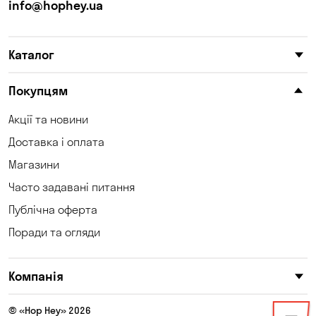
Кам'янське
Кам'яні Потоки
info@hophey.ua
Карнаухівка
Катеринівка
Каталог
Келеберда
Клинці
Княжичі
Корсунці
Покупцям
Котівка
Коцюбинське
Акції та новини
Доставка і оплата
Кошари
Красносілка
Магазини
Кременчук
Кривий Ріг
Часто задавані питання
Кривуші
Кропивницький
Публічна оферта
Поради та огляди
Крюківщина
Куліші
Кушугум
Лозуватка
Компанія
Ліски
Лісники
© «Hop Hey» 2026