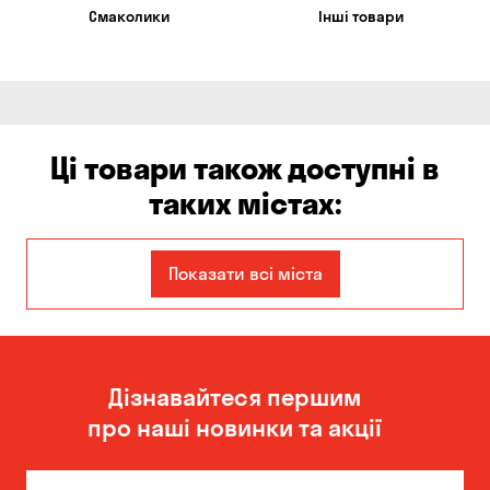
Смаколики
Інші товари
Ці товари також доступні в
таких містах:
Єлизаветівка
Ірпінь
Показати всі міста
Авангард
Бабурка
Балабине
Бережинка
Дізнавайтеся першим
Бориспіль
Боярка
про наші новинки та акції
Бровари
Буча