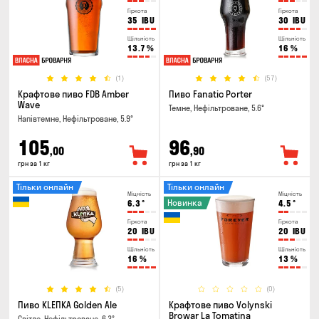
Гіркота
Гіркота
35
IBU
30
IBU
Щільність
Щільність
13.7
%
16
%
(1)
(57)
Крафтове пиво FDB Amber
Пиво Fanatic Porter
Wave
Темне, Нефільтроване, 5.6°
Напівтемне, Нефільтроване, 5.9°
105
96
,00
,90
грн за 1 кг
грн за 1 кг
Тільки онлайн
Тільки онлайн
Міцність
Міцність
Новинка
6.3
°
4.5
°
Гіркота
Гіркота
20
IBU
20
IBU
Щільність
Щільність
16
%
13
%
(5)
(0)
Пиво KLEПКА Golden Ale
Крафтове пиво Volynski
Browar La Tomatina