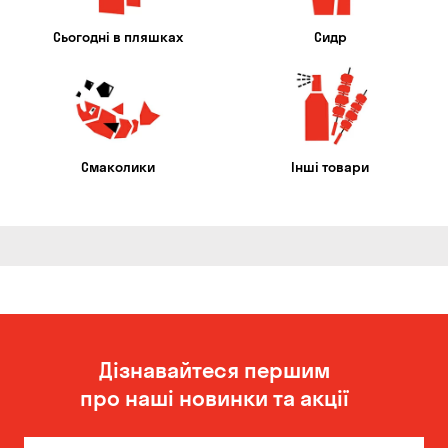
Сьогодні в пляшках
Сидр
Смаколики
Інші товари
Дізнавайтеся першим
про наші новинки та акції