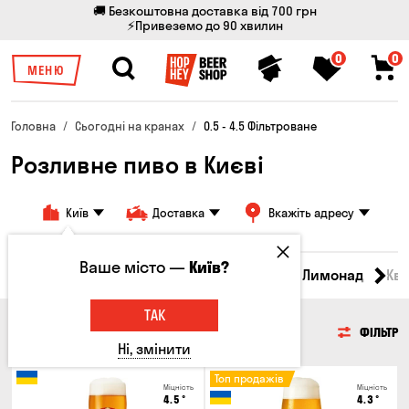
🚚 Безкоштовна доставка від 700 грн
⚡Привеземо до 90 хвилин
0
0
МЕНЮ
Головна
Сьогодні на кранах
0.5 - 4.5 Фільтроване
Розливне пиво в Києві
Київ
Доставка
Вкажіть адресу
Ваше місто —
Київ?
Всі товари
Пиво
Сидр
Вино
Лимонад
Кв
ТАК
ПИВО
ФІЛЬТР
Ні, змінити
Топ продажів
Міцність
Міцність
4.5
°
4.3
°