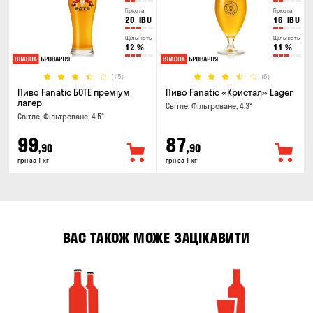
Гіркота
Гіркота
20
IBU
16
IBU
Щільність
Щільність
12
%
11
%
(15)
(6)
Пиво Fanatic БОТЕ преміум
Пиво Fanatic «Кристал» Lager
лагер
Світле, Фільтроване, 4.3°
Світле, Фільтроване, 4.5°
99
87
,90
,90
грн за 1 кг
грн за 1 кг
ВАС ТАКОЖ МОЖЕ ЗАЦІКАВИТИ