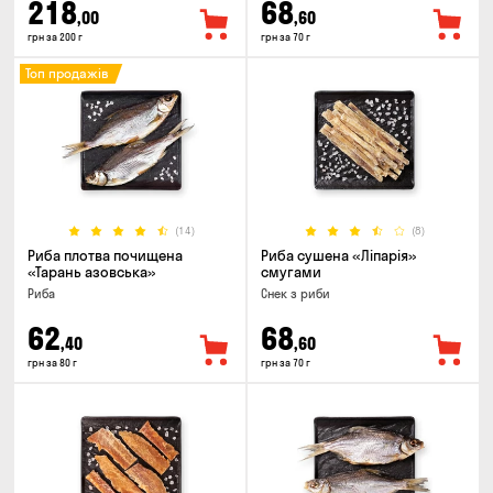
218
68
,00
,60
грн за 200 г
грн за 70 г
Топ продажів
(14)
(8)
Риба плотва почищена
Риба сушена «Ліпарія»
«Тарань азовська»
смугами
Риба
Снек з риби
62
68
,40
,60
грн за 80 г
грн за 70 г