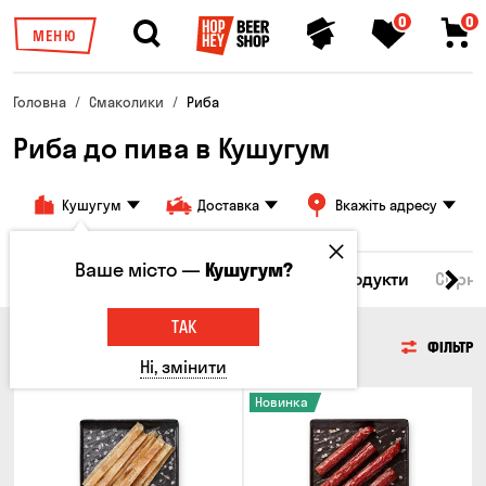
0
0
МЕНЮ
Головна
Смаколики
Риба
Риба до пива в Кушугум
Кушугум
Доставка
Вкажіть адресу
Ваше місто —
Кушугум?
Всі товари
М'ясо
Риба
Морепродукти
Сирні
ТАК
РИБА
ФІЛЬТР
Ні, змінити
Новинка