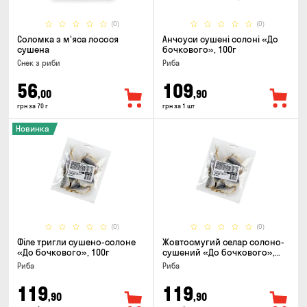
(0)
(0)
Соломка з м'яса лосося
Анчоуси сушені солоні «До
сушена
бочкового», 100г
Снек з риби
Риба
56
109
,00
,90
грн за 70 г
грн за 1 шт
Новинка
(0)
(0)
Філе тригли сушено-солоне
Жовтосмугий селар солоно-
«До бочкового», 100г
сушений «До бочкового»,
100г
Риба
Риба
119
119
,90
,90