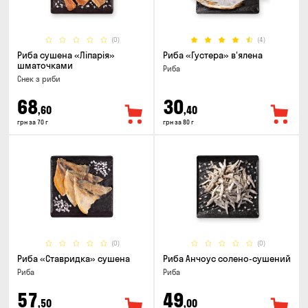
(0)
(4)
Риба сушена «Ліпарія»
Риба «Густера» в'ялена
шматочками
Риба
Снек з риби
68
30
,60
,40
грн за 70 г
грн за 80 г
(0)
(0)
Риба «Ставридка» сушена
Риба Анчоус солено-сушений
Риба
Риба
57
49
,50
,00