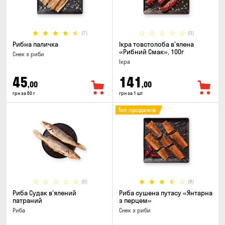
(7)
(0)
Рибна паличка
Ікра товстолоба в'ялена
«Рибний Смак», 100г
Снек з риби
Ікра
45
141
,00
,00
грн за 60 г
грн за 1 шт
Топ продажів
(0)
(8)
Риба Судак в'ялений
Риба сушена путасу «Янтарна
патраний
з перцем»
Риба
Снек з риби