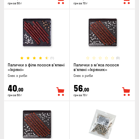
грн за 50 г
грн за 70 г
(1)
(0)
Палички з філе лосося в'ялені
Палички з м'яса лосося
«Ікряні»
в'ялені «Ікряник»
Снек з риби
Снек з риби
40
56
,00
,00
грн за 50 г
грн за 70 г