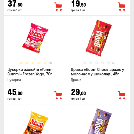
37
19
,50
,50
грн за 1 шт
грн за 1 шт
(0)
(0)
Цукерки желейнi «Yummi
Драже «Boom Choc» арахіс у
Gummi» Frozen Yogo, 70г
молочному шоколаді, 45г
Цукерки
Драже
45
29
,00
,00
грн за 1 шт
грн за 1 шт