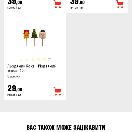
39
39
,00
,00
грн за 1 шт
грн за 1 шт
(0)
Льодяник Roks «Різдвяний
мікс», 40г
Цукерки
29
,00
грн за 1 шт
ВАС ТАКОЖ МОЖЕ ЗАЦІКАВИТИ