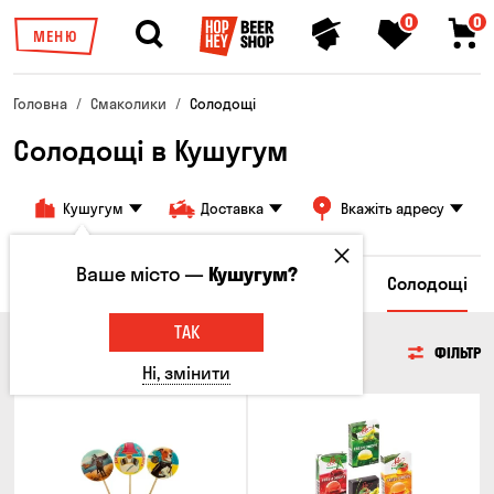
0
0
МЕНЮ
Головна
Смаколики
Солодощі
Солодощі в Кушугум
Кушугум
Доставка
Вкажіть адресу
Ваше місто —
Кушугум?
пси
Грінки та Сухарики
Злакові снеки
Солодощі
ТАК
СОЛОДОЩІ
ФІЛЬТР
Ні, змінити