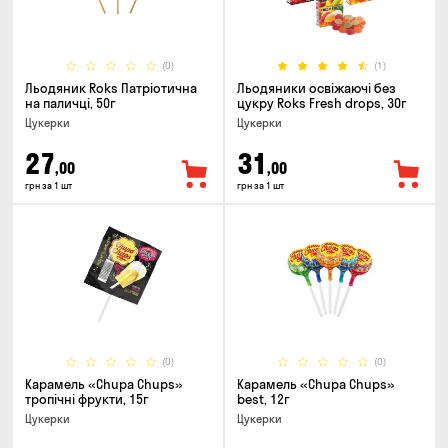
(0)
(1)
Льодяник Roks Патріотична
Льодяники освіжаючі без
на паличці, 50г
цукру Roks Fresh drops, 30г
Цукерки
Цукерки
27
31
,00
,00
грн за 1 шт
грн за 1 шт
(0)
(0)
Карамель «Chupa Chups»
Карамель «Chupa Chups»
тропічні фрукти, 15г
best, 12г
Цукерки
Цукерки