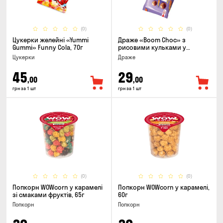
(0)
(0)
Цукерки желейнi «Yummi
Драже «Boom Choc» з
Gummi» Funny Cola, 70г
рисовими кульками у
молочному шоколаді, 30г
Цукерки
Драже
45
29
,00
,00
грн за 1 шт
грн за 1 шт
(0)
(0)
Попкорн WOWcorn у карамелі
Попкорн WOWcorn у карамелі,
зі смаками фруктів, 65г
60г
Попкорн
Попкорн