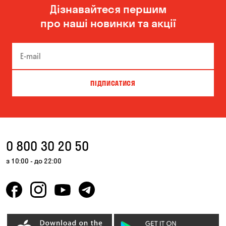
Дізнавайтеся першим
Одеса
Олександрівка
про наші новинки та акції
Чорноморськ
ПІДПИСАТИСЯ
0 800 30 20 50
з 10:00 - до 22:00