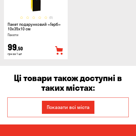
(0)
Пакет подарунковий «Герб»
10x35x10 см
Пакети
99
,50
грн за 1 шт
Ці товари також доступні в
таких містах:
Дніпро
Запоріжжя
Показати всі міста
Кам'янське
Київ
Кропивницький
Миколаїв