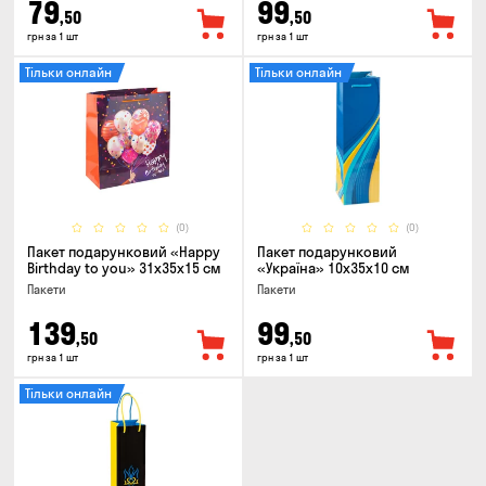
79
99
,50
,50
грн за 1 шт
грн за 1 шт
Тільки онлайн
Тільки онлайн
(0)
(0)
Пакет подарунковий «Happy
Пакет подарунковий
Birthday to you» 31x35x15 cм
«Україна» 10x35x10 см
Пакети
Пакети
139
99
,50
,50
грн за 1 шт
грн за 1 шт
Тільки онлайн