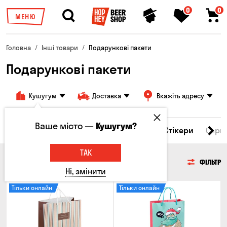
0
0
МЕНЮ
Головна
Інші товари
Подарункові пакети
Подарункові пакети
Кушугум
Доставка
Вкажіть адресу
Ваше місто —
Кушугум?
кухлі
Брелоки
Подарункові пакети
Стікери
Серв
ТАК
ПОДАРУНКОВІ ПАКЕТИ
ФІЛЬТР
Ні, змінити
Тільки онлайн
Тільки онлайн