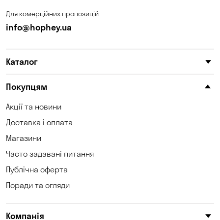
Лісники
Миколаїв
Для комерційних пропозицій
Миколаївка
Нова Павлівка
info@hophey.ua
Новоселівка
Новосілки
Каталог
Обознівка
Обухівка
Одеса
Олександрівка
Покупцям
Петропавлівська
Акції та новини
Орлівщина
Борщагівка
Доставка і оплата
Погреби
Пухівка
Магазини
Часто задавані питання
Піщанка
Самар
Публічна оферта
Святопетрівське
Світле
Поради та огляди
Созонівка
Соколівське
Компанія
Сонячне
Софіївська Борщагівка