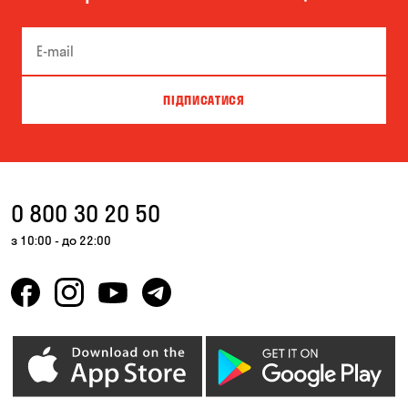
Вишгород
Вишневе
Віта-Поштова
Гатне
Гнідин
Гора
ПІДПИСАТИСЯ
Дніпро
Зазим’є
Запоріжжя
Калинівка
Кам'янське
Катеринівка
0 800 30 20 50
Київ
Княжичі
з 10:00 - до 22:00
Корсунці
Котівка
Красносілка
Кривий Ріг
Кропивницький
Крюківщина
Куліші
Ліски