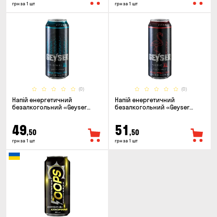
грн за 1 шт
грн за 1 шт
(0)
(0)
Напій енергетичний
Напій енергетичний
безалкогольний «Geyser
безалкогольний «Geyser
Original» 0.5л
Exotic» 0.5л
49
51
,50
,50
грн за 1 шт
грн за 1 шт