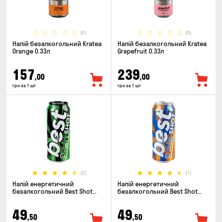
(0)
(0)
Напій безалкогольний Kratea
Напій безалкогольний Kratea
Orange 0.33л
Grapefruit 0.33л
157
239
,00
,00
грн за 1 шт
грн за 1 шт
(2)
(1)
Напій енергетичний
Напій енергетичний
безалкогольний Best Shot
безалкогольний Best Shot
Original 0.5л
Mango Coconut 0.5л
49
49
,50
,50