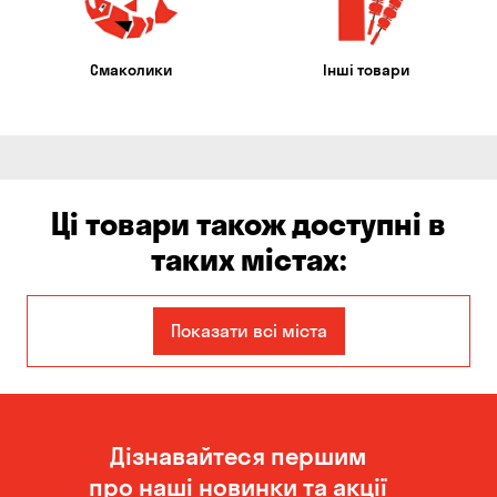
Смаколики
Інші товари
Ці товари також доступні в
таких містах:
Єлизаветівка
Бабурка
Показати всі міста
Балабине
Бориспіль
Боярка
Бровари
Дізнавайтеся першим
Білогородка
Велика Северинка
про наші новинки та акції