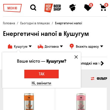
0
0
МЕНЮ
Головна
Сьогодні в пляшках
Енергетичні напої
Енергетичні напої в Кушугум
Кушугум
Доставка
Вкажіть адресу
Ваше місто —
Кушугум?
іла
Ром
Вода
Енергетичні напої
Солодкі напої
ТАК
ЕНЕРГЕТИЧНІ НАПОЇ
ФІЛЬТР
Ні, змінити