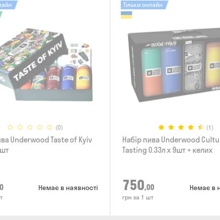
лайн
Тільки онлайн
(0)
(1)
ва Underwood Taste of Kyiv
Набір пива Underwood Cultu
7шт
Tasting 0.33л x 9шт + келих
750
0
,00
Немає в наявності
Немає в 
т
грн за 1 шт