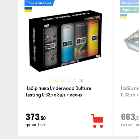
Тільки онлайн
Тільки он
Новинка
(0)
Набір пива Underwood Culture
Набір пи
Tasting 0.33л x 3шт + келих
0.33л x 
373
663
,50
,5
грн за 1 шт
грн за 1 ш