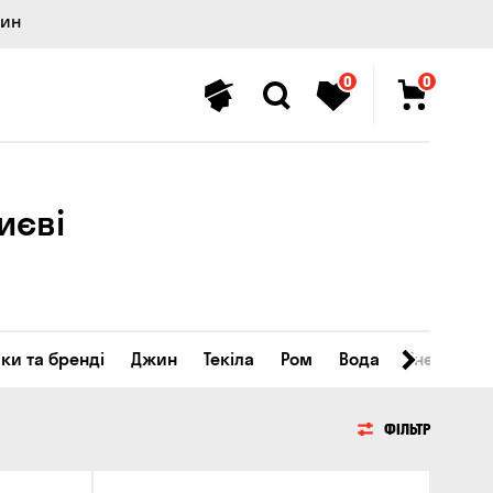
лин
0
0
иєві
ки та бренді
Джин
Текіла
Ром
Вода
Енергетичн
ФІЛЬТР