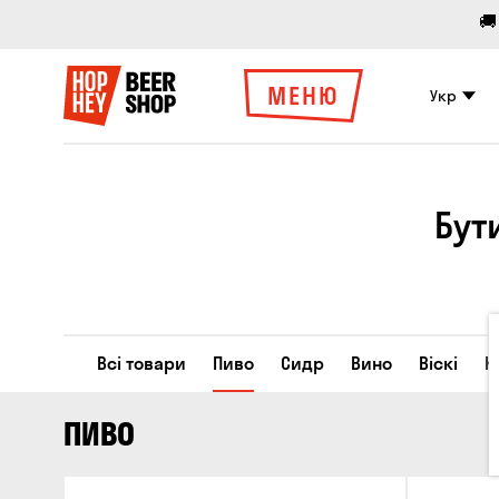
🚚
МЕНЮ
Укр
Бут
Всі товари
Пиво
Сидр
Вино
Віскі
К
ПИВО