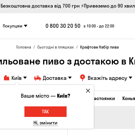
 Безкоштовна доставка від 700 грн
⚡Привеземо до 90 хви
0 800 30 20 50
Покупцям
з 10:00 - до 22:00
Головна
Сьогодні в пляшках
Крафтове Набір пива
ильоване пиво з достакою в К
Київ
Доставка
Вкажіть адресу
Ваше місто —
Київ?
октейлі
Горілка
Соджу
Лікери та настоянки
Конья
ТАК
Ні, змінити