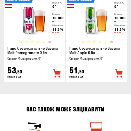
Міцність
Міцність
0
°
0
°
Гіркота
Гіркота
10
IBU
10
IBU
Щільність
Щільність
11.5
%
11.5
%
(0)
(0)
Пиво безалкогольне Bavaria
Пиво безалкогольне Bavaria
Malt Pomegranate 0.5л
Malt Apple 0.5л
Світле, Фільтроване, 0°
Світле, Фільтроване, 0°
53
51
,50
,50
грн за 1 шт
грн за 1 шт
ВАС ТАКОЖ МОЖЕ ЗАЦІКАВИТИ