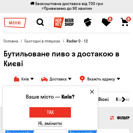
🚚 Безкоштовна доставка від 700 грн
⚡Привеземо до 90 хвилин
0
0
МЕНЮ
Головна
Сьогодні в пляшках
Radler 0 - 12
Бутильоване пиво з достакою в
Києві
Київ
Доставка
Вкажіть адресу
Ваше місто —
Київ?
Всі товари
Пиво
Сидр
Вино
Віскі
Коктейл
ТАК
ПИВО
ФІЛЬТР
Ні, змінити
Тільки онлайн
Тільки онлайн