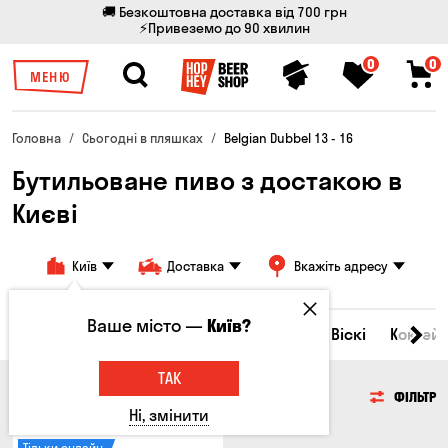
🚚 Безкоштовна доставка від 700 грн
⚡Привеземо до 90 хвилин
0
0
МЕНЮ
Головна
Сьогодні в пляшках
Belgian Dubbel 13 - 16
Бутильоване пиво з достакою в
Києві
Київ
Доставка
Вкажіть адресу
Ваше місто —
Київ?
Всі товари
Пиво
Сидр
Вино
Віскі
Коктейл
ТАК
ПИВО
ФІЛЬТР
Ні, змінити
Тільки онлайн