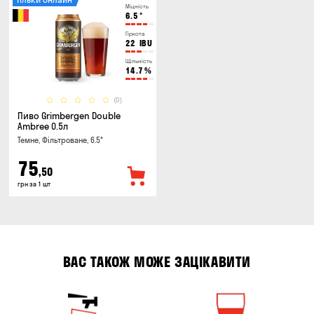
Міцність
6.5
°
Гіркота
22
IBU
Щільність
14.7
%
(0)
Пиво Grimbergen Double
Ambree 0.5л
Темне, Фільтроване, 6.5°
75
,50
грн за 1 шт
ВАС ТАКОЖ МОЖЕ ЗАЦІКАВИТИ